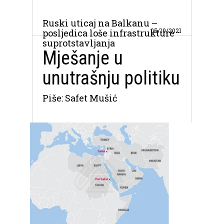
Ruski uticaj na Balkanu –
05/19/2021
posljedica loše infrastrukture
suprotstavljanja
Mješanje u
unutrašnju politiku
Piše: Safet Mušić