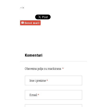
-->
Send mail
Komentari
Obavezna polja su markirana
*
Ime i prezime
*
Email
*