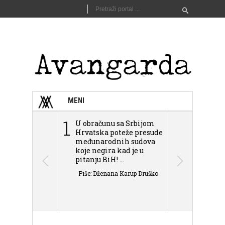
MENI
1
2
U obračunu sa Srbijom
Sarajevo n
Hrvatska poteže presude
Schmidta,
međunarodnih sudova
podjele Bi
koje negira kad je u
antisemit
pitanju BiH! ...
islamofobije
Piše: Dženana Karup Druško
Piše: Dženan