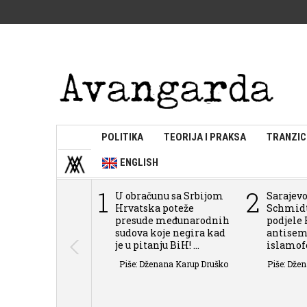
POLITIKA
TEORIJA I PRAKSA
TRANZIC
ENGLISH
1
2
U obračunu sa Srbijom
Sarajevo
Hrvatska poteže
Schmidt
presude međunarodnih
podjele 
sudova koje negira kad
antisem
je u pitanju BiH! ...
islamofob
Piše: Dženana Karup Druško
Piše: Dže