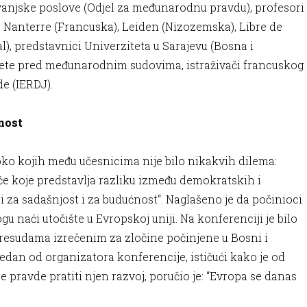
 vanjske poslove (Odjel za međunarodnu pravdu), profesori
is Nanterre (Francuska), Leiden (Nizozemska), Libre de
l), predstavnici Univerziteta u Sarajevu (Bosna i
mete pred međunarodnim sudovima, istraživači francuskog
vde (IERDJ).
ćnost
 oko kojih među učesnicima nije bilo nikakvih dilema:
uće koje predstavlja razliku između demokratskih i
i za sadašnjost i za budućnost“. Naglašeno je da počinioci
gu naći utočište u Evropskoj uniji. Na konferenciji je bilo
presudama izrečenim za zločine počinjene u Bosni i
 jedan od organizatora konferencije, ističući kako je od
pravde pratiti njen razvoj, poručio je: “Evropa se danas