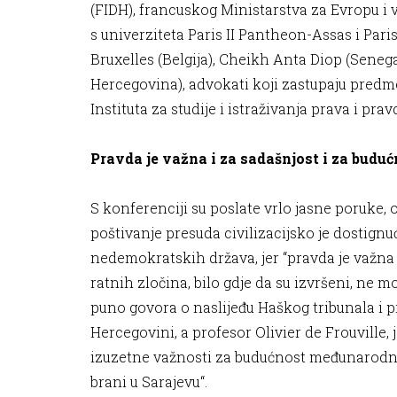
(FIDH), francuskog Ministarstva za Evropu i
s univerziteta Paris II Pantheon-Assas i Par
Bruxelles (Belgija), Cheikh Anta Diop (Senega
Hercegovina), advokati koji zastupaju pred
Instituta za studije i istraživanja prava i pra
Pravda je važna i za sadašnjost i za budu
S konferenciji su poslate vrlo jasne poruke,
poštivanje presuda civilizacijsko je dostign
nedemokratskih država, jer “pravda je važna 
ratnih zločina, bilo gdje da su izvršeni, ne mo
puno govora o naslijeđu Haškog tribunala i 
Hercegovini, a profesor Olivier de Frouville,
izuzetne važnosti za budućnost međunarodne 
brani u Sarajevu“.