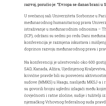
razvoj, poručio je: “Evropa se danas brani u 
U svečanoj sali Univerziteta Sorbonne u Pariz
međunarodnog humanitarnog prava Univerzite
istraživanje u međunarodnim odnosima – Thucy
(ICP), održani su sedmi po redu Dani međunar
konferencija je razmjena iskustava i mišljenj
doprinos razvoju međunarodnog prava i pra
Na konferenciji je učestvovalo oko 600 gosti
SAD, Kanada, Alžira, Ujedinjenog Kraljevst
krivične pravde bili su posvećeni aktivno
sudove (MMKS) u Haagu, naslijeđu MKSJ-a i 
su govorili brojni ugledni izlagači među koji
čovječnosti i ratne zločine, sudije i tužitel
njemačkog Vrhovnog federalnog suda pravde,