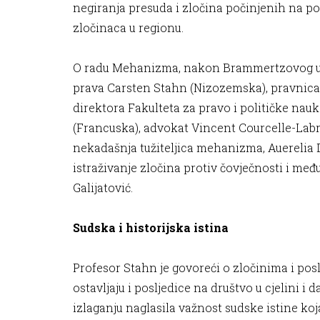
negiranja presuda i zločina počinjenih na pod
zločinaca u regionu.
O radu Mehanizma, nakon Brammertzovog uv
prava Carsten Stahn (Nizozemska), pravnica 
direktora Fakulteta za pravo i političke na
(Francuska), advokat Vincent Courcelle-Labr
nekadašnja tužiteljica mehanizma, Auerelia D
istraživanje zločina protiv čovječnosti i me
Galijatović.
Sudska i historijska istina
Profesor Stahn je govoreći o zločinima i posl
ostavljaju i posljedice na društvo u cjelini 
izlaganju naglasila važnost sudske istine koja 