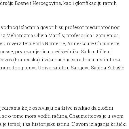
ručju Bosne i Hercegovine, kao i glorifikaciju ratnih
odnog izlaganja govorili su profesor međunarodnog
iz Mehanizma Olivia Martlly, profesorica i zamjenica
uke Univerziteta Paris Nanterre, Anne-Laure Chaumette
ousse, prva zamjenica predsjednika Suda u Lilleu i
evos (Francuska), i viša naučna saradnica Instituta za
đunarodnog prava Univerziteta u Sarajevu Sabina Subašić
jedicama koje ostavljaju na žrtve istakao da zločini
i da se o tome mora voditi računa. Chaumetteova je u svom
je temelj i za historijsku istinu. U svom izlaganju kritički