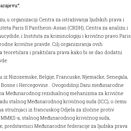
Sarajevu“.
u, u organizaciji Centra za istraživanja ljudskih prava i
ta Paris II Pantheon-Assas (CRDH), Centra za analizu i
dide, i Instituta za kriminologiju i krivično pravo Paris
odne krivične pravde. Cilj organiziranja ovih
a teoretičara i praktičara prava kako bi se dao dodatni
vde.
ju iz Nizozemske, Belgije, Francuske, Njemačke, Senegala,
va, Bosne i Hercegovine… Ovogodišnji Dani međunarodne
stima Međunarodnog rezidualnog mehanizma za krivične
radu stalnog Međunarodnog krivičnog suda (ICC), o čemu
ma stručnjaci iz francuskog Odjela za zločine protiv
ji iz MMKS-a, stalnog Međunarodnog krivičnog suda,
 predstavnici Međunarodne federacije za ljudska prava