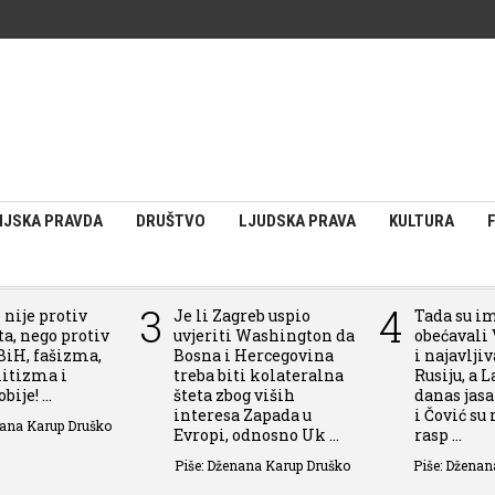
IJSKA PRAVDA
DRUŠTVO
LJUDSKA PRAVA
KULTURA
3
4
 nije protiv
Je li Zagreb uspio
Tada su i
a, nego protiv
uvjeriti Washington da
obećavali 
BiH, fašizma,
Bosna i Hercegovina
i najavlji
itizma i
treba biti kolateralna
Rusiju, a L
ije! ...
šteta zbog viših
danas jas
interesa Zapada u
i Čović su
nana Karup Druško
Evropi, odnosno Uk ...
rasp ...
Piše: Dženana Karup Druško
Piše: Dženan