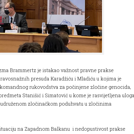
nizma Brammertz je istakao važnost pravne prakse
pravosnažnih presuda Karadžiću i Mladiću u kojima je
i komandnog rukovodstva za počinjene zločine genocida,
 predmeta Stanišić i Simatović u kome je rasvijetljena ulog
a u udruženom zločinačkom poduhvatu u zločinima
.
ituaciju na Zapadnom Balkanu i nedopustivost prakse