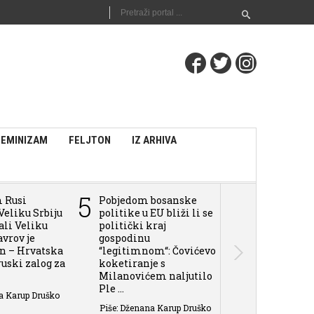
FEMINIZAM
FELJTON
IZ ARHIVA
5
6
m Rusi
Pobjedom bosanske
Pokušaju Tuž
Veliku Srbiju
politike u EU bliži li se
BiH da daju 
vali Veliku
politički kraj
sili i zločin
avrov je
gospodinu
u BiH, može 
an – Hrvatska
“legitimnom“: Čovićevo
Rusija aplaudi
 ruski zalog za
koketiranje s
Piše: Dženana 
Milanovićem naljutilo
Ple ...
a Karup Druško
Piše: Dženana Karup Druško