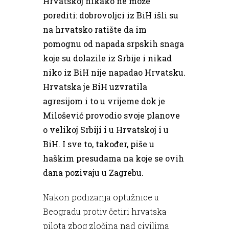
Hrvatskoj nikako ne može
porediti: dobrovoljci iz BiH išli su
na hrvatsko ratište da im
pomognu od napada srpskih snaga
koje su dolazile iz Srbije i nikad
niko iz BiH nije napadao Hrvatsku.
Hrvatska je BiH uzvratila
agresijom i to u vrijeme dok je
Milošević provodio svoje planove
o velikoj Srbiji i u Hrvatskoj i u
BiH. I sve to, također, piše u
haškim presudama na koje se ovih
dana pozivaju u Zagrebu.
Nakon podizanja optužnice u
Beogradu protiv četiri hrvatska
pilota zbog zločina nad civilima