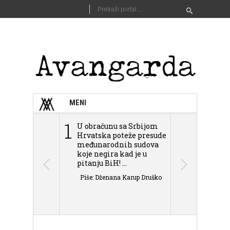
MENI
1
2
U obračunu sa Srbijom
Sarajevo n
Hrvatska poteže presude
Schmidta,
međunarodnih sudova
podjele Bi
koje negira kad je u
antisemit
pitanju BiH! ...
islamofobije
Piše: Dženana Karup Druško
Piše: Dženan