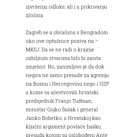
izvršenju odluke, ali i u prikrivanju
zločina.
Zagreb se u obračunu s Beogradom
oko ove optužnice poziva na –
MKSJ. Da se ne radi o krajnje
ozbiljnim stvarima bilo bi zaista
smješno. No, zanimljivo je da dok
negira ne samo presude za agresiju
na Bosnu i Hercegovinu nego i UZP
u kome su učestvovali hrvatski
predsjednik Franjo Tuđman,
ministar Gojko Šušak i general
Janko Bobetko, u Hrvatskoj kao
ključni argument povlače hašku
presudu kojom su oslobođeni Ante