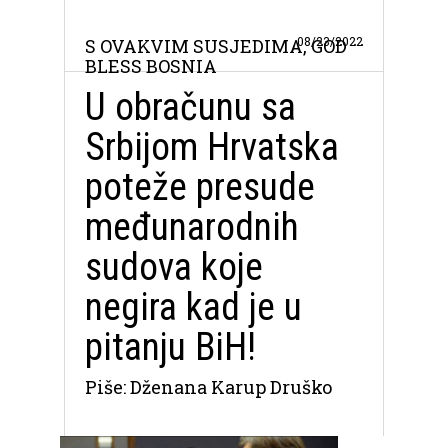
08/23/2022
S OVAKVIM SUSJEDIMA, GOD
BLESS BOSNIA
U obračunu sa
Srbijom Hrvatska
poteže presude
međunarodnih
sudova koje
negira kad je u
pitanju BiH!
Piše: Dženana Karup Druško