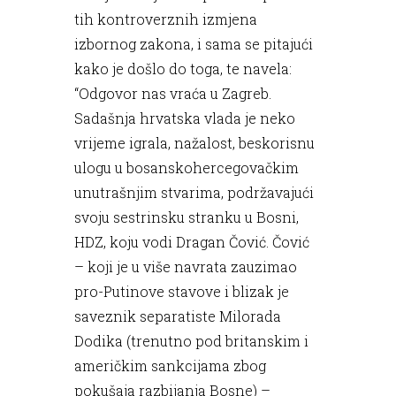
tih kontroverznih izmjena
izbornog zakona, i sama se pitajući
kako je došlo do toga, te navela:
“Odgovor nas vraća u Zagreb.
Sadašnja hrvatska vlada je neko
vrijeme igrala, nažalost, beskorisnu
ulogu u bosanskohercegovačkim
unutrašnjim stvarima, podržavajući
svoju sestrinsku stranku u Bosni,
HDZ, koju vodi Dragan Čović. Čović
– koji je u više navrata zauzimao
pro-Putinove stavove i blizak je
saveznik separatiste Milorada
Dodika (trenutno pod britanskim i
američkim sankcijama zbog
pokušaja razbijanja Bosne) –