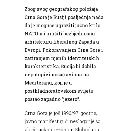
Zbog svog geografskog položaja
Crna Gora je Rusiji posljednja nada
da je moguće ugroziti južno krilo
NATO-a i urušiti bezbjednosnu
arhitekturu liberalnog Zapada u
Evropi. Pokoravanjem Crne Gore i
zatiranjem njenih identitetskih
karakteristika, Rusija bi dobila
nepotopivi nosač aviona na
Mediteranu, koji je u
posthladnoratovskom svijetu
postao zapadno “jezero“.
Crna Gora je još 1996/97. godine,
javno manifestujući neslaganje sa
zločinačkim režimom Slobodana