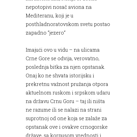
nepotopivi nosač aviona na
Mediteranu, koji je u
posthladnoratovskom svetu postao
zapadno “jezero“
Imajući ovo u vidu – na ulicama
Crne Gore se odvija, verovatno,
poslednja bitka za njen opstanak.
Onaj ko ne shvata istorijsku i
prekretnu važnost pružanja otpora
aktuelnom ruskom i srpskom udaru
na državu Crnu Goru – taj ili ništa
ne razume ili se nalazi na strani
suprotnoj od one koja se zalaže za
opstanak ove i ovakve crnogorske
države, sa korpusom vrednosti i