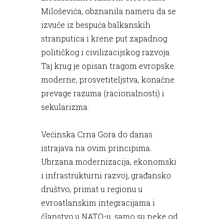
Miloševića, obznanila nameru da se
izvuče iz bespuća balkanskih
stranputica i krene put zapadnog
političkog i civilizacijskog razvoja.
Taj krug je opisan tragom evropske
moderne, prosvetiteljstva, konačne
prevage razuma (racionalnosti) i
sekularizma.
Većinska Crna Gora do danas
istrajava na ovim principima.
Ubrzana modernizacija, ekonomski
i infrastrukturni razvoj, građansko
društvo, primat u regionu u
evroatlanskim integracijama i
članstvo u NATO-u, samo su neke od