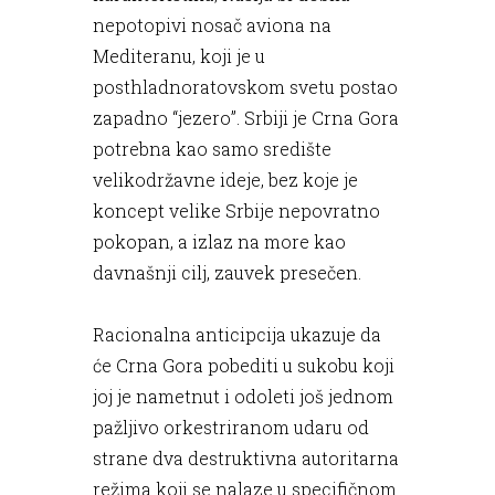
nepotopivi nosač aviona na
Mediteranu, koji je u
posthladnoratovskom svetu postao
zapadno “jezero”. Srbiji je Crna Gora
potrebna kao samo središte
velikodržavne ideje, bez koje je
koncept velike Srbije nepovratno
pokopan, a izlaz na more kao
davnašnji cilj, zauvek presečen.
Racionalna anticipcija ukazuje da
će Crna Gora pobediti u sukobu koji
joj je nametnut i odoleti još jednom
pažljivo orkestriranom udaru od
strane dva destruktivna autoritarna
režima koji se nalaze u specifičnom