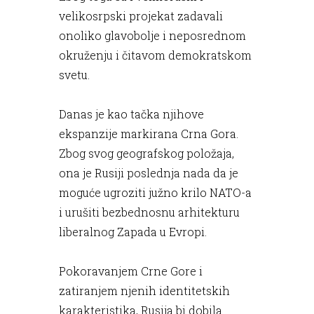
velikosrpski projekat zadavali
onoliko glavobolje i neposrednom
okruženju i čitavom demokratskom
svetu.
Danas je kao tačka njihove
ekspanzije markirana Crna Gora.
Zbog svog geografskog položaja,
ona je Rusiji poslednja nada da je
moguće ugroziti južno krilo NATO-a
i urušiti bezbednosnu arhitekturu
liberalnog Zapada u Evropi.
Pokoravanjem Crne Gore i
zatiranjem njenih identitetskih
karakteristika, Rusija bi dobila