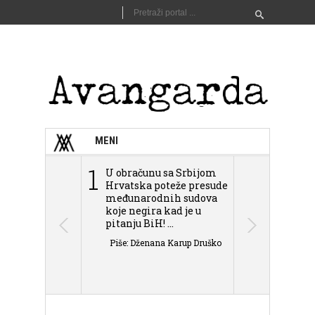
MENI
1
2
U obračunu sa Srbijom
Sarajevo n
Hrvatska poteže presude
Schmidta,
međunarodnih sudova
podjele Bi
koje negira kad je u
antisemit
pitanju BiH! ...
islamofobije
Piše: Dženana Karup Druško
Piše: Dženan