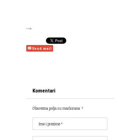
-->
Send mail
Komentari
Obavezna polja su markirana
*
Ime i prezime
*