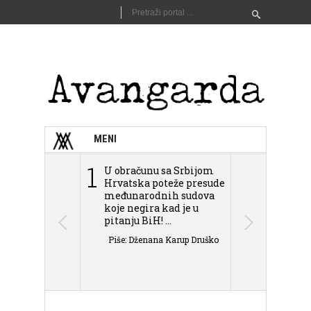
MENI
1
2
U obračunu sa Srbijom
Sarajevo n
Hrvatska poteže presude
Schmidta,
međunarodnih sudova
podjele Bi
koje negira kad je u
antisemit
pitanju BiH! ...
islamofobije
Piše: Dženana Karup Druško
Piše: Dženan