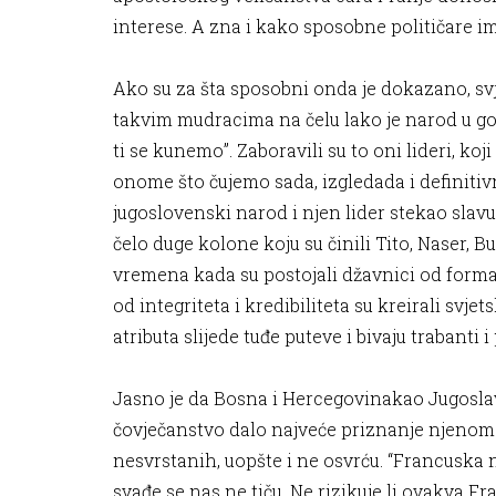
interese. A zna i kako sposobne političare 
Ako su za šta sposobni onda je dokazano, sv
takvim mudracima na čelu lako je narod u go
ti se kunemo”. Zaboravili su to oni lideri, koj
onome što čujemo sada, izgledada i definitiv
jugoslovenski narod i njen lider stekao slavu.
čelo duge kolone koju su činili Tito, Naser, B
vremena kada su postojali džavnici od format
od integriteta i kredibiliteta su kreirali svje
atributa slijede tuđe puteve i bivaju trabanti 
Jasno je da Bosna i Hercegovinakao Jugoslavi
čovječanstvo dalo najveće priznanje njenom li
nesvrstanih, uopšte i ne osvrću. “Francuska n
svađe se nas ne tiču. Ne rizikuje li ovakva Fra