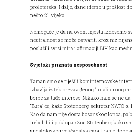
proleterska. I dalje, dane idemo u prošlost do
nešto 21. vijeka.
Nemoguće je da na ovom mjestu iznesemo sve
neutralnost se može ostvariti kroz niz nijansi
poslužili svrsi mira i afirmaciji BiH kao me
Svjetski priznata nesposobnost
Taman smo se riješili kominternovske inter
izbavlja iz tek prevaziđenog “totalitarnog m
borbe za tuđe interese. Nikako nam se ne da
“Bura” će, kaže Stotenberg, sekretar NATO-a,
Kao da nam nije dosta bosanskog lonca, pa b
trebali biti poklopac.Zna Stotenberg kako smo
apostoloskog veličanstva cara Franje donosi