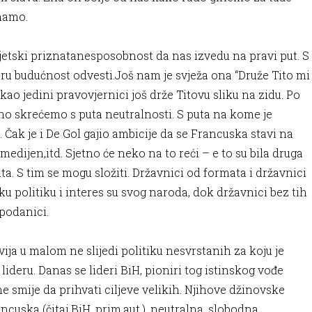
imamo.
jetski priznatanesposobnost da nas izvedu na pravi put. S
ru budućnost odvesti.Još nam je svježa ona “Druže Tito mi
i kao jedini pravovjernici još drže Titovu sliku na zidu. Po
no skrećemo s puta neutralnosti. S puta na kome je
 Čak je i De Gol gajio ambicije da se Francuska stavi na
umedijen,itd. Sjetno će neko na to reći – e to su bila druga
a. S tim se mogu složiti. Državnici od formata i državnici
tsku politiku i interes su svog naroda, dok državnici bez tih
i podanici.
ja u malom ne slijedi politiku nesvrstanih za koju je
deru. Danas se lideri BiH, pioniri tog istinskog vođe
e smije da prihvati ciljeve velikih. Njihove džinovske
ncuska (čitaj BiH, prim.aut.), neutralna, slobodna,