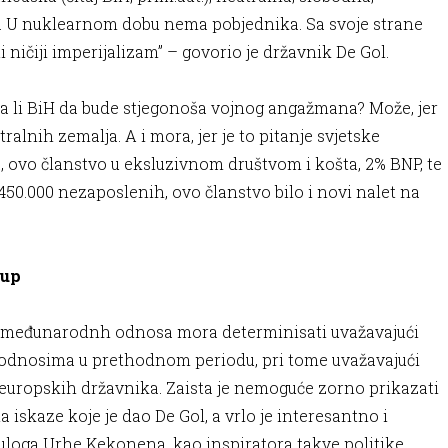
e. U nuklearnom dobu nema pobjednika. Sa svoje strane
i ničiji imperijalizam” – govorio je državnik De Gol.
ba li BiH da bude stjegonoša vojnog angažmana? Može, jer
tralnih zemalja. A i mora, jer je to pitanje svjetske
a, ovo članstvo u eksluzivnom društvom i košta, 2% BNP, te
50.000 nezaposlenih, ovo članstvo bilo i novi nalet na
tup
a međunarodnh odnosa mora determinisati uvažavajući
up odnosima u prethodnom periodu, pri tome uvažavajući
 europskih državnika. Zaista je nemoguće zorno prikazati
a iskaze koje je dao De Gol, a vrlo je interesantno i
i uloga Urhe Kekonena, kao inspiratora takve politike.