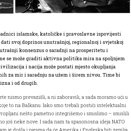
padnici islamske, katoličke i pravoslavne ispovijesti
ti svoj doprinos unutrašnjoj, regionalnoj i svjetskoj
utrašnji konsenzus o saradnji na prosperitetu i
e se može graditi aktivna politika mira na spoljnjem
 civilizacija i nacija može postati mjesto okupljanja
enih za mir i saradnju na užem i širem nivou. Time bi
izna i od drugih.
ete nismo prevazišli, a ni zaboravili, a sada moramo ući u
koje to na Balkanu. Iako smo trebali postići intelektualni
vropljani nešto pametno integrišemo i smislimo – smislili
mo još neke nove. I sada nam ta spasonosna ideja NATO
 nam je došla i pjesma da će Amerika i Engleska biti zemlja