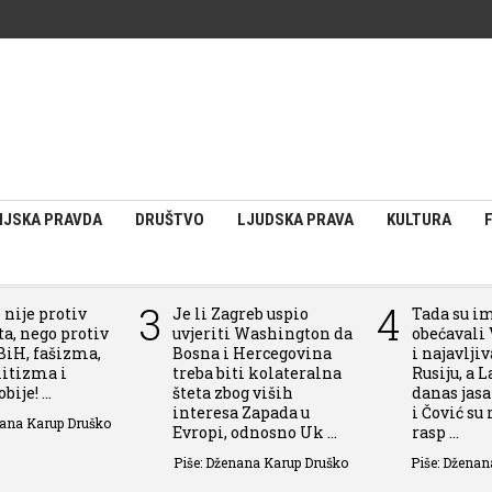
IJSKA PRAVDA
DRUŠTVO
LJUDSKA PRAVA
KULTURA
3
4
 nije protiv
Je li Zagreb uspio
Tada su i
a, nego protiv
uvjeriti Washington da
obećavali 
BiH, fašizma,
Bosna i Hercegovina
i najavlji
itizma i
treba biti kolateralna
Rusiju, a L
ije! ...
šteta zbog viših
danas jas
interesa Zapada u
i Čović su
nana Karup Druško
Evropi, odnosno Uk ...
rasp ...
Piše: Dženana Karup Druško
Piše: Dženan