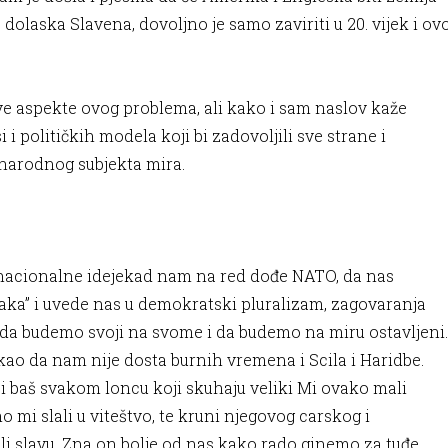
 dolaska Slavena, dovoljno je samo zaviriti u 20. vijek i ov
 aspekte ovog problema, ali kako i sam naslov kaže
 i političkih modela koji bi zadovoljili sve strane i
đunarodnog subjekta mira.
nacionalne idejekad nam na red dođe NATO, da nas
raka” i uvede nas u demokratski pluralizam, zagovaranja
 da budemo svoji na svome i da budemo na miru ostavljeni.
 kao da nam nije dosta burnih vremena i Scila i Haridbe.
i baš svakom loncu koji skuhaju veliki Mi ovako mali
 mi slali u viteštvo, te kruni njegovog carskog i
li slavu. Zna on bolje od nas kako rado ginemo za tuđe