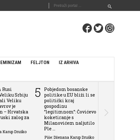
FEMINIZAM
FELJTON
IZ ARHIVA
5
6
m Rusi
Pobjedom bosanske
Pokušaju Tuž
Veliku Srbiju
politike u EU bliži li se
BiH da daju 
vali Veliku
politički kraj
sili i zločin
avrov je
gospodinu
u BiH, može 
an – Hrvatska
“legitimnom“: Čovićevo
Rusija aplaudi
 ruski zalog za
koketiranje s
Piše: Dženana 
Milanovićem naljutilo
Ple ...
a Karup Druško
Piše: Dženana Karup Druško