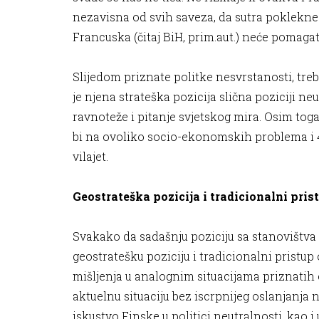
nezavisna od svih saveza, da sutra poklekn
Francuska (čitaj BiH, prim.aut.) neće pomagat
Slijedom priznate politke nesvrstanosti, tre
je njena strateška pozicija slična poziciji neu
ravnoteže i pitanje svjetskog mira. Osim tog
bi na ovoliko socio-ekonomskih problema i 4
vilajet.
Geostrateška pozicija i tradicionalni pris
Svakako da sadašnju poziciju sa stanovištv
geostratešku poziciju i tradicionalni prist
mišljenja u analognim situacijama priznatih
aktuelnu situaciju bez iscrpnijeg oslanjanja n
iskustvo Finske u politici neutralnosti, kao 