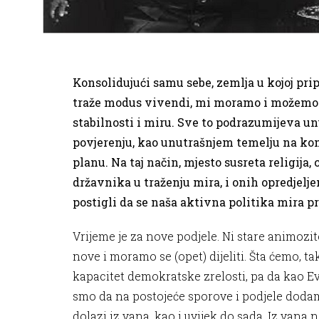
Konsolidujući samu sebe, zemlja u kojoj pri
traže modus vivendi, mi moramo i možemo da
stabilnosti i miru. Sve to podrazumijeva un
povjerenju, kao unutrašnjem temelju na kom
planu. Na taj način, mjesto susreta religija,
državnika u traženju mira, i onih opredjelj
postigli da se naša aktivna politika mira pr
Vrijeme je za nove podjele. Ni stare animozit
nove i moramo se (opet) dijeliti. Šta ćemo, ta
kapacitet demokratske zrelosti, pa da kao E
smo da na postojeće sporove i podjele doda
dolazi iz vana, kao i uvijek do sada. Iz vana