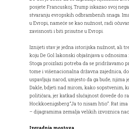
posjete Francuskoj, Trump iskazao svoj nega
stvaranju evropskih odbrambenih snaga. Imaj
u Evropi, nameće se kao nužnost, radi očuva
zavisnosti i biti prisutne u Evropi.
Iznijeti stav je jedna istorijska nužnost, ali t
koju De Gol lakonski objašnjava u odnosima iz
Stoga proizlazi potreba da se pridržavamo pr
tome i višenacionalna državna zajednica, do
uspavljuju narod, umjesto da ga bude, njima je
Dakle, bdjeti nad mirom, kako sopstvenim, ka
političara, jer katkad slučajnost dovede do ra
Hockkoenigsberg:“Ja to nisam htio”. Rat ima 
– dijagramima zemalja velikih izvoznica na
Izgradnja mostova