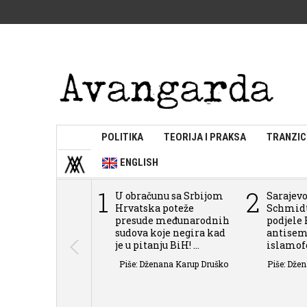
POLITIKA
TEORIJA I PRAKSA
TRANZIC
ENGLISH
1
2
U obračunu sa Srbijom
Sarajevo
Hrvatska poteže
Schmidt
presude međunarodnih
podjele 
sudova koje negira kad
antisem
je u pitanju BiH! ...
islamofob
Piše: Dženana Karup Druško
Piše: Dže