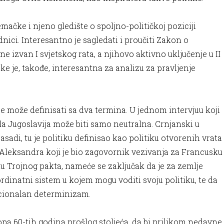
emačke i njeno gledište o spoljno-političkoj poziciji
dnici. Interesantno je sagledati i proučiti Zakon o
ne izvan I svjetskog rata, a njihovo aktivno uključenje u II
rske je, takođe, interesantna za analizu za pravljenje
e može definisati sa dva termina. U jednom intervjuu koji
da Jugoslavija može biti samo neutralna. Crnjanski u
sadi, tu je politiku definisao kao politiku otvorenih vrata
 Aleksandra koji je bio zagovornik vezivanja za Francusku
nu Trojnog pakta, nameće se zaključak da je za zemlje
dinatni sistem u kojem mogu voditi svoju politiku, te da
adicionalan determinizam.
opa 60-tih godina prošlog stoljeća, da bi prilikom nedavne