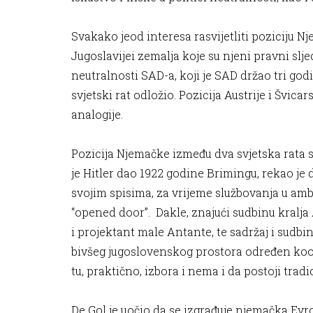
Svakako jeod interesa rasvijetliti poziciju Nj
Jugoslavijei zemalja koje su njeni pravni slje
neutralnosti SAD-a, koji je SAD držao tri godi
svjetski rat odložio. Pozicija Austrije i Švica
analogije.
Pozicija Njemačke između dva svjetska rata s
je Hitler dao 1922 godine Brimingu, rekao je 
svojim spisima, za vrijeme službovanja u amba
“opened door”. Dakle, znajući sudbinu kralja
i projektant male Antante, te sadržaj i sudbi
bivšeg jugoslovenskog prostora određen koor
tu, praktično, izbora i nema i da postoji tr
De Gol je uočio da se izgrađuje njemačka Evr