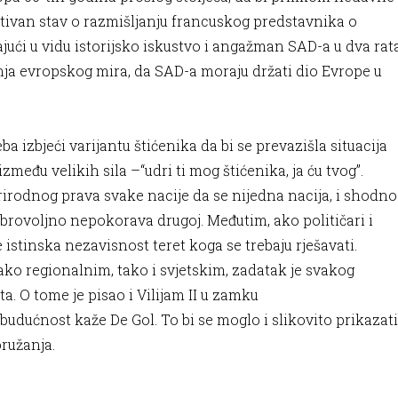
tivan stav o razmišljanju francuskog predstavnika o
ući u vidu istorijsko iskustvo i angažman SAD-a u dva rat
nja evropskog mira, da SAD-a moraju držati dio Evrope u
reba izbjeći varijantu štićenika da bi se prevazišla situacija
među velikih sila –“udri ti mog štićenika, ja ću tvog”.
irodnog prava svake nacije da se nijedna nacija, i shodno
brovoljno nepokorava drugoj. Međutim, ako političari i
 istinska nezavisnost teret koga se trebaju rješavati.
ko regionalnim, tako i svjetskim, zadatak je svakog
ta. O tome je pisao i Vilijam II u zamku
budućnost kaže De Gol. To bi se moglo i slikovito prikazati
oružanja.