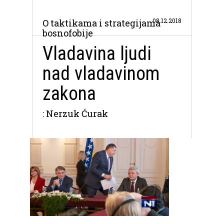
08.12.2018
O taktikama i strategijama
bosnofobije
Vladavina ljudi
nad vladavinom
zakona
: Nerzuk Ćurak