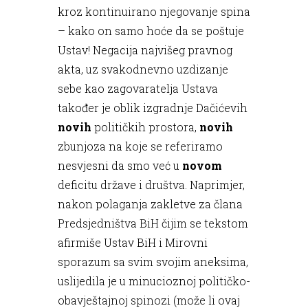
kroz kontinuirano njegovanje spina
– kako on samo hoće da se poštuje
Ustav! Negacija najvišeg pravnog
akta, uz svakodnevno uzdizanje
sebe kao zagovaratelja Ustava
također je oblik izgradnje Dačićevih
novih
političkih prostora,
novih
zbunjoza na koje se referiramo
nesvjesni da smo već u
novom
deficitu države i društva. Naprimjer,
nakon polaganja zakletve za člana
Predsjedništva BiH čijim se tekstom
afirmiše Ustav BiH i Mirovni
sporazum sa svim svojim aneksima,
uslijedila je u minucioznoj političko-
obavještajnoj spinozi (može li ovaj