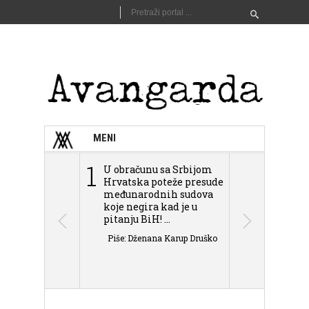
MENI
1
2
U obračunu sa Srbijom
Sarajevo n
Hrvatska poteže presude
Schmidta,
međunarodnih sudova
podjele Bi
koje negira kad je u
antisemit
pitanju BiH! ...
islamofobije
Piše: Dženana Karup Druško
Piše: Dženan