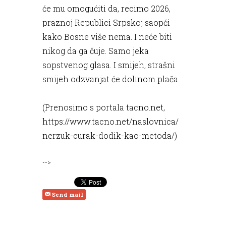
će mu omogućiti da, recimo 2026,
praznoj Republici Srpskoj saopći
kako Bosne više nema. I neće biti
nikog da ga čuje. Samo jeka
sopstvenog glasa. I smijeh, strašni
smijeh odzvanjat će dolinom plača.
(Prenosimo s portala tacno.net,
https://www.tacno.net/naslovnica/
nerzuk-curak-dodik-kao-metoda/)
-->
Send mail