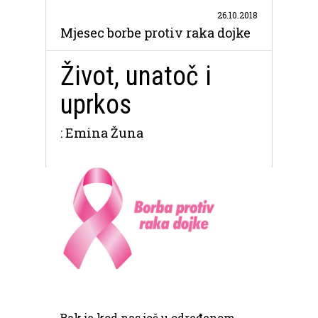
26.10.2018
Mjesec borbe protiv raka dojke
Život, unatoč i
uprkos
: Emina Žuna
Rak je kod nas još u određenom