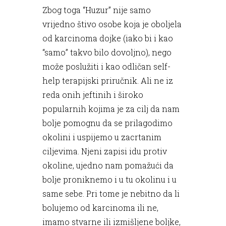
Zbog toga “Huzur” nije samo
vrijedno štivo osobe koja je oboljela
od karcinoma dojke (iako bi i kao
“samo” takvo bilo dovoljno), nego
može poslužiti i kao odličan self-
help terapijski priručnik. Ali ne iz
reda onih jeftinih i široko
popularnih kojima je za cilj da nam
bolje pomognu da se prilagodimo
okolini i uspijemo u zacrtanim
ciljevima. Njeni zapisi idu protiv
okoline, ujedno nam pomažući da
bolje proniknemo i u tu okolinu i u
same sebe. Pri tome je nebitno da li
bolujemo od karcinoma ili ne,
imamo stvarne ili izmišljene boljke,