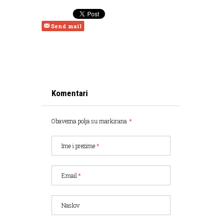
Send mail
Komentari
Obavezna polja su markirana
*
Ime i prezime
*
Email
*
Naslov