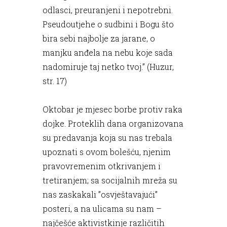
odlasci, preuranjeni i nepotrebni.
Pseudoutjehe o sudbini i Bogu što
bira sebi najbolje za jarane, o
manjku anđela na nebu koje sada
nadomiruje taj netko tvoj.” (Huzur,
str. 17)
Oktobar je mjesec borbe protiv raka
dojke. Proteklih dana organizovana
su predavanja koja su nas trebala
upoznati s ovom bolešću, njenim
pravovremenim otkrivanjem i
tretiranjem; sa socijalnih mreža su
nas zaskakali ”osvještavajući”
posteri, a na ulicama su nam –
najčešće aktivistkinje različitih