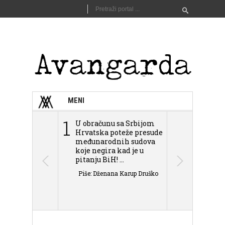
MENI
1
2
U obračunu sa Srbijom
Sarajevo n
Hrvatska poteže presude
Schmidta,
međunarodnih sudova
podjele Bi
koje negira kad je u
antisemit
pitanju BiH! ...
islamofobije
Piše: Dženana Karup Druško
Piše: Dženan