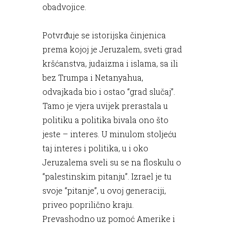
obadvojice.
Potvrđuje se istorijska činjenica
prema kojoj je Jeruzalem, sveti grad
kršćanstva, judaizma i islama, sa ili
bez Trumpa i Netanyahua,
odvajkada bio i ostao “grad slučaj”.
Tamo je vjera uvijek prerastala u
politiku a politika bivala ono što
jeste – interes. U minulom stoljeću
taj interes i politika, u i oko
Jeruzalema sveli su se na floskulu o
“palestinskim pitanju”. Izrael je tu
svoje “pitanje”, u ovoj generaciji,
priveo poprilično kraju.
Prevashodno uz pomoć Amerike i