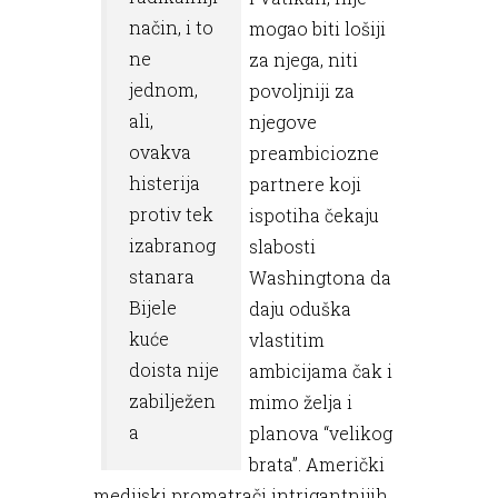
način, i to
mogao biti lošiji
ne
za njega, niti
jednom,
povoljniji za
ali,
njegove
ovakva
preambiciozne
histerija
partnere koji
protiv tek
ispotiha čekaju
izabranog
slabosti
stanara
Washingtona da
Bijele
daju oduška
kuće
vlastitim
doista nije
ambicijama čak i
zabilježen
mimo želja i
a
planova “velikog
brata”. Američki
medijski promatrači intrigantnijih