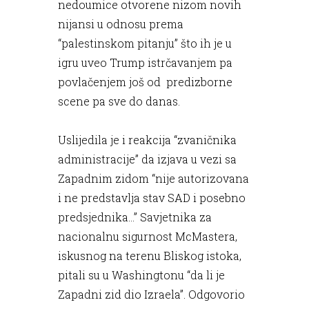
nedoumice otvorene nizom novih
nijansi u odnosu prema
“palestinskom pitanju” što ih je u
igru uveo Trump istrčavanjem pa
povlačenjem još od predizborne
scene pa sve do danas.
Uslijedila je i reakcija “zvaničnika
administracije” da izjava u vezi sa
Zapadnim zidom “nije autorizovana
i ne predstavlja stav SAD i posebno
predsjednika...” Savjetnika za
nacionalnu sigurnost McMastera,
iskusnog na terenu Bliskog istoka,
pitali su u Washingtonu “da li je
Zapadni zid dio Izraela”. Odgovorio