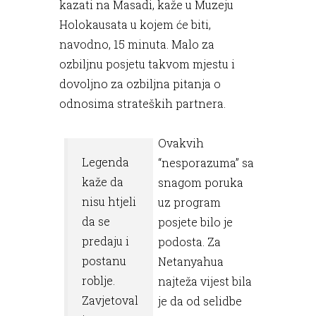
kazati na Masadi, kaže u Muzeju
Holokausata u kojem će biti,
navodno, 15 minuta. Malo za
ozbiljnu posjetu takvom mjestu i
dovoljno za ozbiljna pitanja o
odnosima strateških partnera.
Ovakvih
Legenda
“nesporazuma” sa
kaže da
snagom poruka
nisu htjeli
uz program
da se
posjete bilo je
predaju i
podosta. Za
postanu
Netanyahua
roblje.
najteža vijest bila
Zavjetoval
je da od selidbe