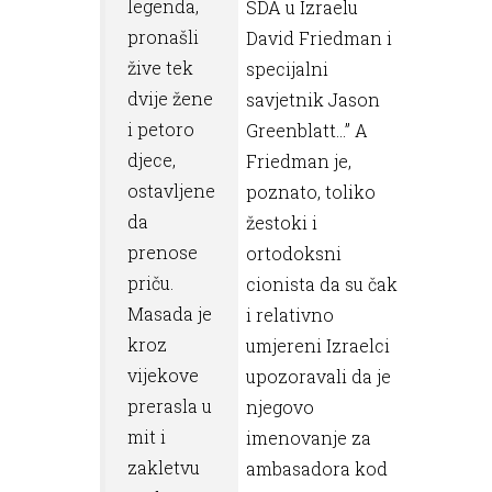
legenda,
SDA u Izraelu
pronašli
David Friedman i
žive tek
specijalni
dvije žene
savjetnik Jason
i petoro
Greenblatt...” A
djece,
Friedman je,
ostavljene
poznato, toliko
da
žestoki i
prenose
ortodoksni
priču.
cionista da su čak
Masada je
i relativno
kroz
umjereni Izraelci
vijekove
upozoravali da je
prerasla u
njegovo
mit i
imenovanje za
zakletvu
ambasadora kod