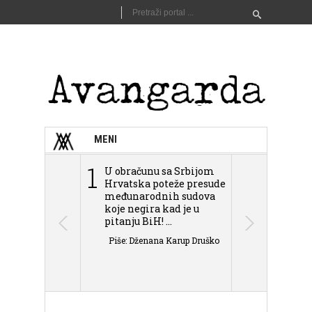
MENI
1
2
U obračunu sa Srbijom
Sarajevo n
Hrvatska poteže presude
Schmidta,
međunarodnih sudova
podjele Bi
koje negira kad je u
antisemit
pitanju BiH! ...
islamofobije
Piše: Dženana Karup Druško
Piše: Dženan