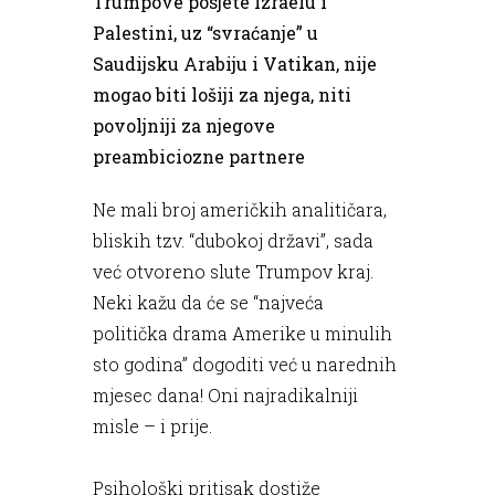
Trumpove posjete Izraelu i
Palestini, uz “svraćanje” u
Saudijsku Arabiju i Vatikan, nije
mogao biti lošiji za njega, niti
povoljniji za njegove
preambiciozne partnere
Ne mali broj američkih analitičara,
bliskih tzv. “dubokoj državi”, sada
već otvoreno slute Trumpov kraj.
Neki kažu da će se “najveća
politička drama Amerike u minulih
sto godina” dogoditi već u narednih
mjesec dana! Oni najradikalniji
misle – i prije.
Psihološki pritisak dostiže