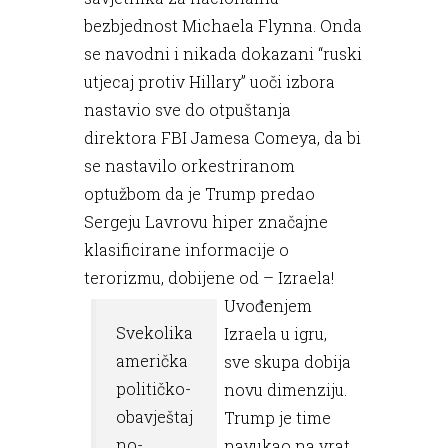
bezbjednost Michaela Flynna. Onda
se navodni i nikada dokazani “ruski
utjecaj protiv Hillary” uoči izbora
nastavio sve do otpuštanja
direktora FBI Jamesa Comeya, da bi
se nastavilo orkestriranom
optužbom da je Trump predao
Sergeju Lavrovu hiper značajne
klasificirane informacije o
terorizmu, dobijene od – Izraela!
Uvođenjem
Svekolika
Izraela u igru,
američka
sve skupa dobija
političko-
novu dimenziju.
obavještaj
Trump je time
no-
navukao na vrat,