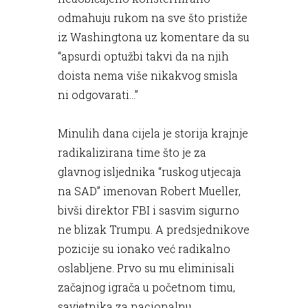
odmahuju rukom na sve što pristiže
iz Washingtona uz komentare da su
“apsurdi optužbi takvi da na njih
doista nema više nikakvog smisla
ni odgovarati...”
Minulih dana cijela je storija krajnje
radikalizirana time što je za
glavnog isljednika “ruskog utjecaja
na SAD” imenovan Robert Mueller,
bivši direktor FBI i sasvim sigurno
ne blizak Trumpu. A predsjednikove
pozicije su ionako već radikalno
oslabljene. Prvo su mu eliminisali
začajnog igrača u početnom timu,
savjetnika za nacionalnu