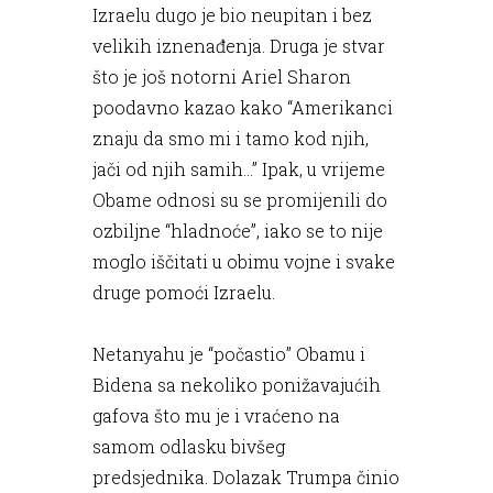
Izraelu dugo je bio neupitan i bez
velikih iznenađenja. Druga je stvar
što je još notorni Ariel Sharon
poodavno kazao kako “Amerikanci
znaju da smo mi i tamo kod njih,
jači od njih samih...” Ipak, u vrijeme
Obame odnosi su se promijenili do
ozbiljne “hladnoće”, iako se to nije
moglo iščitati u obimu vojne i svake
druge pomoći Izraelu.
Netanyahu je “počastio” Obamu i
Bidena sa nekoliko ponižavajućih
gafova što mu je i vraćeno na
samom odlasku bivšeg
predsjednika. Dolazak Trumpa činio