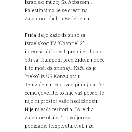
Izraelski muzej. Sa Abbasom i
Palestincima će se sresti na
Zapadnoj obali, u Betlehemu.
Priča dalje kaže da su se sa
izraelskog TV “Channel 2”
interesirali hoće li premijer doista
biti sa Trumpom pred Zidom i hoće
li to moći da snimaju. Kažu da je
“neko” iz US Konzulata u
Jeruzalemu reagovao pitanjima: “O
čemu govorite, to nije vaš posao, to
nije ni prostor vaše nadležnosti.
Nije ni vaša teritorija. To je dio
Zapadne obale...” Dovoljno za
podizanje temperature, ali i za