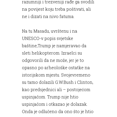
razumniji i trezveniji rađe ga svodili
na povijest koju treba poštivati, ali
ne i dizati na nivo fatuma.
Na tu Masadu, uvrštenu i na
UNESCO-v popis svjetske
baštine,Trump je namjeravao da
sleti helikopterom. Izraelci su
odgovorili da ne može, jer je to
opasno po arheološke ostatke na
istorijskom mjestu. Svojevremeno
su tamo dolazili G.W.Bush i Clinton,
kao predsjednici ali – postojećom
uspinjačom. Trump nije htio
uspinjačom i otkazao je dolazak.
Onda je odlučeno da ono što je htio