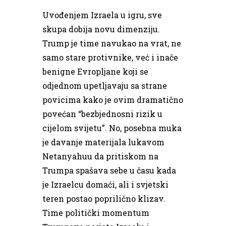
Uvođenjem Izraela u igru, sve
skupa dobija novu dimenziju.
Trump je time navukao na vrat, ne
samo stare protivnike, već i inače
benigne Evropljane koji se
odjednom upetljavaju sa strane
povicima kako je ovim dramatično
povećan “bezbjednosni rizik u
cijelom svijetu”. No, posebna muka
je davanje materijala lukavom
Netanyahuu da pritiskom na
Trumpa spašava sebe u času kada
je Izraelcu domaći, ali i svjetski
teren postao poprilično klizav.
Time politički momentum