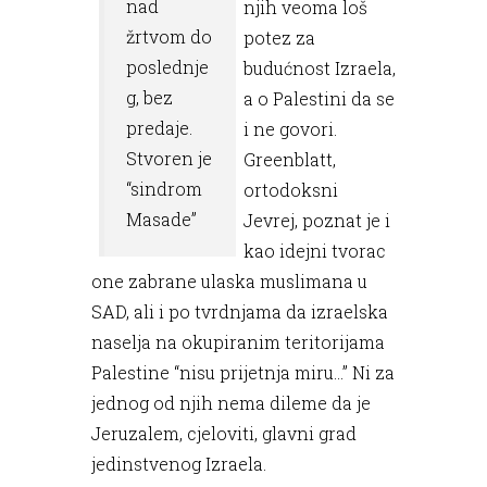
nad
njih veoma loš
žrtvom do
potez za
poslednje
budućnost Izraela,
g, bez
a o Palestini da se
predaje.
i ne govori.
Stvoren je
Greenblatt,
“sindrom
ortodoksni
Masade”
Jevrej, poznat je i
kao idejni tvorac
one zabrane ulaska muslimana u
SAD, ali i po tvrdnjama da izraelska
naselja na okupiranim teritorijama
Palestine “nisu prijetnja miru...” Ni za
jednog od njih nema dileme da je
Jeruzalem, cjeloviti, glavni grad
jedinstvenog Izraela.