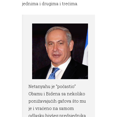
jednima i drugima i trećima.
Netanyahu je “počastio”
Obamu i Bidena sa nekoliko
ponižavajućih gafova što mu
je i vraćeno na samom
odlasku bivšeg predsjednika.