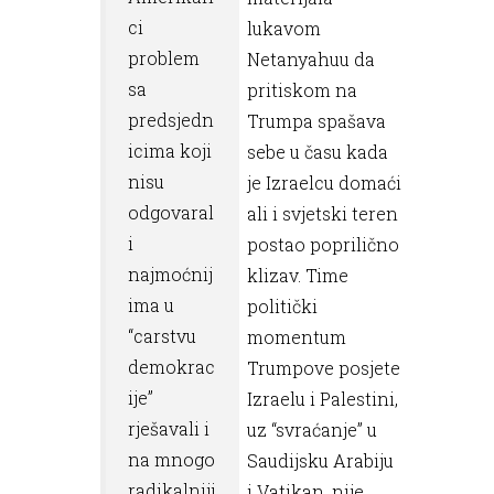
ci
lukavom
problem
Netanyahuu da
sa
pritiskom na
predsjedn
Trumpa spašava
icima koji
sebe u času kada
nisu
je Izraelcu domaći
odgovaral
ali i svjetski teren
i
postao poprilično
najmoćnij
klizav. Time
ima u
politički
“carstvu
momentum
demokrac
Trumpove posjete
ije”
Izraelu i Palestini,
rješavali i
uz “svraćanje” u
na mnogo
Saudijsku Arabiju
radikalniji
i Vatikan, nije