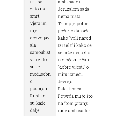
i su se
ambasade u
zato na
Jeruzalem sada
smrt.
nema ništa.
Vjera im
Trump je potom
nije
požurio da kaže
dozvoljav
kako “voli narod
ala
Izraela” i kako će
samoubist
se brže nego što
va i zato
iko očekuje čuti
su se
“dobre vijesti” o
međusobn
miru između
o
Jevreja i
poubijali.
Palestinaca.
Rimljani
Potvrda mu je što
su, kaže
na “tom pitanju
dalje
rade ambasador