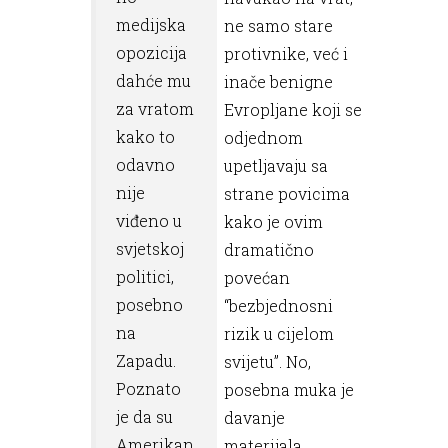
medijska
ne samo stare
opozicija
protivnike, već i
dahće mu
inače benigne
za vratom
Evropljane koji se
kako to
odjednom
odavno
upetljavaju sa
nije
strane povicima
viđeno u
kako je ovim
svjetskoj
dramatično
politici,
povećan
posebno
“bezbjednosni
na
rizik u cijelom
Zapadu.
svijetu”. No,
Poznato
posebna muka je
je da su
davanje
Amerikan
materijala