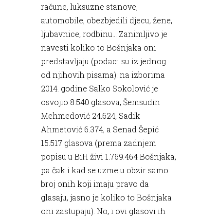
račune, luksuzne stanove,
automobile, obezbjedili djecu, žene,
ljubavnice, rodbinu... Zanimljivo je
navesti koliko to Bošnjaka oni
predstavljaju (podaci su iz jednog
od njihovih pisama): na izborima
2014. godine Salko Sokolović je
osvojio 8.540 glasova, Šemsudin
Mehmedović 24.624, Sadik
Ahmetović 6.374, a Senad Šepić
15.517 glasova (prema zadnjem
popisu u BiH živi 1.769.464 Bošnjaka,
pa čak i kad se uzme u obzir samo
broj onih koji imaju pravo da
glasaju, jasno je koliko to Bošnjaka
oni zastupaju). No, i ovi glasovi ih