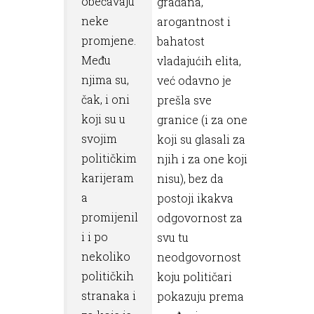
obećavaju
građana,
neke
arogantnost i
promjene.
bahatost
Među
vladajućih elita,
njima su,
već odavno je
čak, i oni
prešla sve
koji su u
granice (i za one
svojim
koji su glasali za
političkim
njih i za one koji
karijeram
nisu), bez da
a
postoji ikakva
promijenil
odgovornost za
i i po
svu tu
nekoliko
neodgovornost
političkih
koju političari
stranaka i
pokazuju prema