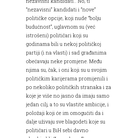
nezavisni kandidati... No, ti
“nezavisni” kandidati i “nove”
političke opcije, koji nude “bolju
budućnost”, uglavnom su (već
istrošeni) političari koji su
godinama bili u nekoj političkoj
partiji (i na vlasti) i sad građanima
obećavaju neke promjene. Među
njima su, čak, i oni koji su u svojim
političkim karijerama promijenili i
po nekoliko političkih stranaka i za
koje je više no jasno da imaju samo
jedan cilj, a to su vlastite ambicije, i
položaji koji će im omogućiti da i
dalje uživaju sve blagodeti koje su
političari u BiH sebi davno