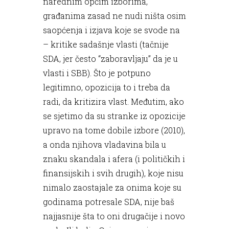
narednim općim izborima,
građanima zasad ne nudi ništa osim
saopćenja i izjava koje se svode na
– kritike sadašnje vlasti (tačnije
SDA, jer često “zaboravljaju” da je u
vlasti i SBB). Što je potpuno
legitimno, opozicija to i treba da
radi, da kritizira vlast. Međutim, ako
se sjetimo da su stranke iz opozicije
upravo na tome dobile izbore (2010),
a onda njihova vladavina bila u
znaku skandala i afera (i političkih i
finansijskih i svih drugih), koje nisu
nimalo zaostajale za onima koje su
godinama potresale SDA, nije baš
najjasnije šta to oni drugačije i novo