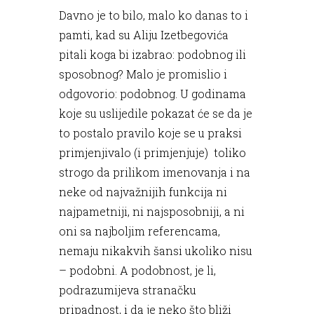
Davno je to bilo, malo ko danas to i
pamti, kad su Aliju Izetbegovića
pitali koga bi izabrao: podobnog ili
sposobnog? Malo je promislio i
odgovorio: podobnog. U godinama
koje su uslijedile pokazat će se da je
to postalo pravilo koje se u praksi
primjenjivalo (i primjenjuje) toliko
strogo da prilikom imenovanja i na
neke od najvažnijih funkcija ni
najpametniji, ni najsposobniji, a ni
oni sa najboljim referencama,
nemaju nikakvih šansi ukoliko nisu
– podobni. A podobnost, je li,
podrazumijeva stranačku
pripadnost, i da je neko što bliži