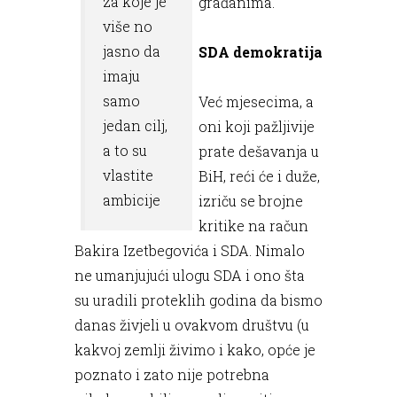
za koje je
građanima.
više no
jasno da
SDA demokratija
imaju
samo
Već mjesecima, a
jedan cilj,
oni koji pažljivije
a to su
prate dešavanja u
vlastite
BiH, reći će i duže,
ambicije
izriču se brojne
kritike na račun
Bakira Izetbegovića i SDA. Nimalo
ne umanjujući ulogu SDA i ono šta
su uradili proteklih godina da bismo
danas živjeli u ovakvom društvu (u
kakvoj zemlji živimo i kako, opće je
poznato i zato nije potrebna