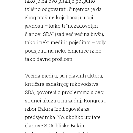
Iako je na ovo pitanje potpuno
izlišno odgovarati, činjenica je da
zbog prašine koju bacaju u oči
javnosti – kako ti “nezadovoljni
članovi SDA” (sad već većina bivši),
tako i neki mediji i pojedinci – valja
podsjetiti na neke činjenice iz ne
tako davne prošlosti.
Većina medija, pa i glavnih aktera,
kritičara sadašnjeg rukovodstva
SDA, govoreći o problemima u ovoj
stranci ukazuju na zadnji Kongres i
izbor Bakira Izetbegovića za
predsjednika. No, ukoliko upitate
članove SDA, bliske Bakiru