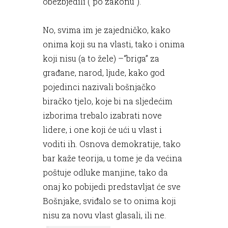
obezbjedili (“po zakonu”).
No, svima im je zajedničko, kako
onima koji su na vlasti, tako i onima
koji nisu (a to žele) –“briga” za
građane, narod, ljude, kako god
pojedinci nazivali bošnjačko
biračko tjelo, koje bi na sljedećim
izborima trebalo izabrati nove
lidere, i one koji će ući u vlast i
voditi ih. Osnova demokratije, tako
bar kaže teorija, u tome je da većina
poštuje odluke manjine, tako da
onaj ko pobijedi predstavljat će sve
Bošnjake, sviđalo se to onima koji
nisu za novu vlast glasali, ili ne.