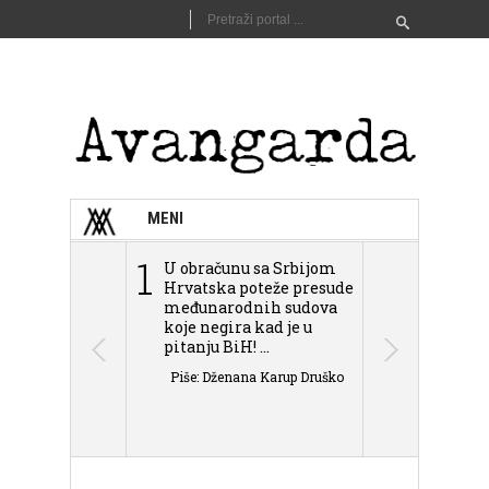
MENI
1
2
U obračunu sa Srbijom
Sarajevo n
Hrvatska poteže presude
Schmidta,
međunarodnih sudova
podjele Bi
koje negira kad je u
antisemit
pitanju BiH! ...
islamofobije
Piše: Dženana Karup Druško
Piše: Dženan