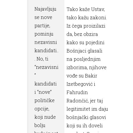
Najavljuju
Tako kaže Ustav,
se nove
tako kažu zakoni.
partije,
Iz čega proizilazi
pominju
da, bez obzira
nezavisni
kako su pojedini
kandidati..
Bošnjaci glasali
. No, ti
na posljednjim
“nezavisni
izborima, njihove
”
vođe su Bakir
kandidati
Izetbegović i
i “nove”
Fahrudin
političke
Radončić, jer taj
opcije,
legitimitet im daju
koji nude
bošnjački glasovi
bolju
koji su ih doveli