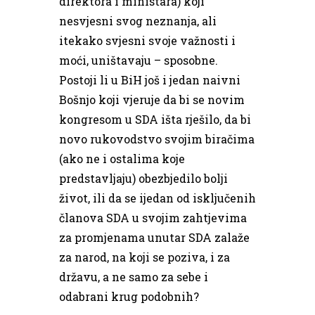
direktora i ministara) koji
nesvjesni svog neznanja, ali
itekako svjesni svoje važnosti i
moći, uništavaju – sposobne.
Postoji li u BiH još i jedan naivni
Bošnjo koji vjeruje da bi se novim
kongresom u SDA išta rješilo, da bi
novo rukovodstvo svojim biračima
(ako ne i ostalima koje
predstavljaju) obezbjedilo bolji
život, ili da se ijedan od isključenih
članova SDA u svojim zahtjevima
za promjenama unutar SDA zalaže
za narod, na koji se poziva, i za
državu, a ne samo za sebe i
odabrani krug podobnih?