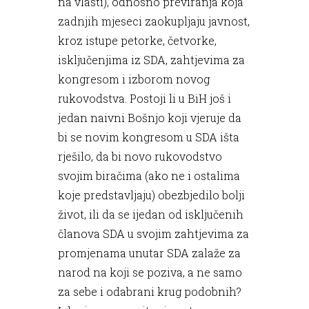
na vlasti), odnosno previranja koja
zadnjih mjeseci zaokupljaju javnost,
kroz istupe petorke, četvorke,
isključenjima iz SDA, zahtjevima za
kongresom i izborom novog
rukovodstva. Postoji li u BiH još i
jedan naivni Bošnjo koji vjeruje da
bi se novim kongresom u SDA išta
rješilo, da bi novo rukovodstvo
svojim biračima (ako ne i ostalima
koje predstavljaju) obezbjedilo bolji
život, ili da se ijedan od isključenih
članova SDA u svojim zahtjevima za
promjenama unutar SDA zalaže za
narod na koji se poziva, a ne samo
za sebe i odabrani krug podobnih?