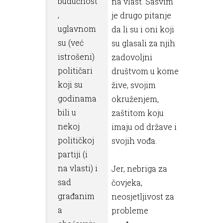
budućnost
na vlast. Sasvim
,
je drugo pitanje
uglavnom
da li su i oni koji
su (već
su glasali za njih
istrošeni)
zadovoljni
političari
društvom u kome
koji su
žive, svojim
godinama
okruženjem,
bili u
zaštitom koju
nekoj
imaju od države i
političkoj
svojih vođa.
partiji (i
na vlasti) i
Jer, nebriga za
sad
čovjeka,
građanim
neosjetljivost za
a
probleme