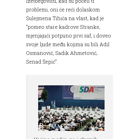
Izetbegoviću, kad su počeli ti
problemi, oni će reći dolaskom
Sulejmena Tihića na vlast, kad je
“pomeo stare kadrove Stranke,
mjenjajući potpuno prvi saf, i doveo
svoje ljude među kojima su bili Adil
Osmanović, Sadik Ahmetović,
Senad Šepić”.