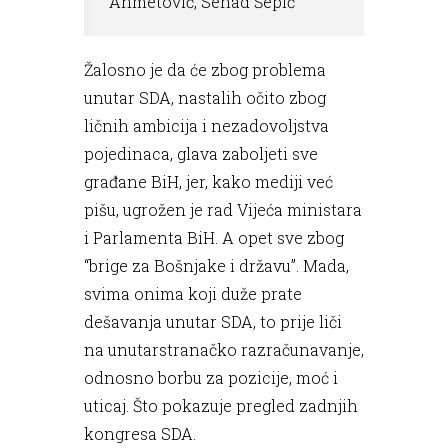
Ahmetović, Senad Šepić”
Žalosno je da će zbog problema
unutar SDA, nastalih očito zbog
ličnih ambicija i nezadovoljstva
pojedinaca, glava zaboljeti sve
građane BiH, jer, kako mediji već
pišu, ugrožen je rad Vijeća ministara
i Parlamenta BiH. A opet sve zbog
“brige za Bošnjake i državu”. Mada,
svima onima koji duže prate
dešavanja unutar SDA, to prije liči
na unutarstranačko razračunavanje,
odnosno borbu za pozicije, moć i
uticaj. Što pokazuje pregled zadnjih
kongresa SDA.