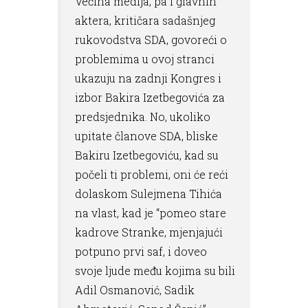
Većina medija, pa i glavnih
aktera, kritičara sadašnjeg
rukovodstva SDA, govoreći o
problemima u ovoj stranci
ukazuju na zadnji Kongres i
izbor Bakira Izetbegovića za
predsjednika. No, ukoliko
upitate članove SDA, bliske
Bakiru Izetbegoviću, kad su
počeli ti problemi, oni će reći
dolaskom Sulejmena Tihića
na vlast, kad je “pomeo stare
kadrove Stranke, mjenjajući
potpuno prvi saf, i doveo
svoje ljude među kojima su bili
Adil Osmanović, Sadik