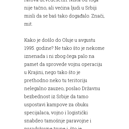
nije tačno, ali većina ljudi u Srbiji
misli da se baš tako događalo. Znači,
mit.
Kako je došlo do Oluje u avgustu
1995. godine? Ne tako što je nekome
iznenada i ni zbog čega palo na
pamet da sprovede vojnu operaciju
u Krajini, nego tako što je
prethodno neko tu teritoriju
nelegalno zauzeo, poslao Državnu
bezbednost iz Srbije da tamo
uspostavi kampove za obuku
specijalaca, vojno i logistički
snabdeo tamošnje paravojne i
paradržavne trupe i, što je