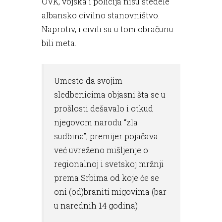
OVK, vojska i policija nisu štedele
albansko civilno stanovništvo.
Naprotiv, i civili su u tom obračunu
bili meta.
Umesto da svojim
sledbenicima objasni šta se u
prošlosti dešavalo i otkud
njegovom narodu “zla
sudbina”, premijer pojačava
već uvreženo mišljenje o
regionalnoj i svetskoj mržnji
prema Srbima od koje će se
oni (od)braniti migovima (bar
u narednih 14 godina)