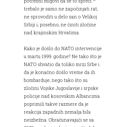
potrebni migovi da se to spreči –
trebalo je samo ne započinjati rat,
ne sprovoditi u delo san o Velikoj
Srbiji i, posebno, ne činiti zločine
nad krajinskim Hrvatima.
Kako je došlo do NATO intervencije
u martu 1999. godine? Ne tako što je
NATO shvatio da toliko mrzi Srbe i
da je konačno došlo vreme da ih
bombarduje, nego tako što su
zločini Vojske Jugoslavije i srpske
policije nad kosovskim Albancima
poprimili takve razmere da je
reakcija zapadnih zemalja bila
neizbežna. Obračunavajući se sa