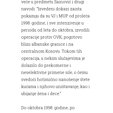
veće u predmetu Šainović i drugi
navodi: “Izvedeni dokazi zaista
pokazuju da su VJ i MUP od proleća
1998. godine, i sve intenzivnije u
periodu od leta do oktobra, izvodili
operacije protiv OVK, pogotovo
blizu albanske granice i na
centralnom Kosovu. Tokom tih
operacija, u nekim slučajevima je
dolazilo do prekomerne i
neselektivne primene sile, o čemu
svedoči hotimično nanošenje štete
kućama i njihovo uništavanje, kao i
ubijanje žena i dece.”
Do oktobra 1998. godine, po