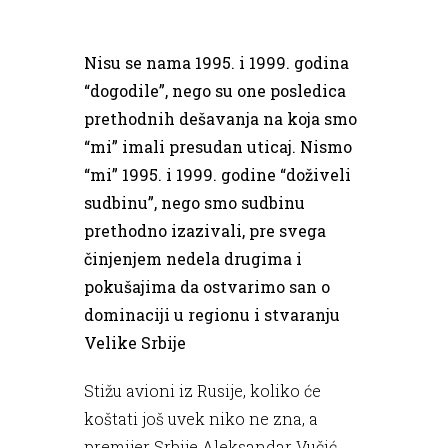
Nisu se nama 1995. i 1999. godina
“dogodile”, nego su one posledica
prethodnih dešavanja na koja smo
“mi” imali presudan uticaj. Nismo
“mi” 1995. i 1999. godine “doživeli
sudbinu”, nego smo sudbinu
prethodno izazivali, pre svega
činjenjem nedela drugima i
pokušajima da ostvarimo san o
dominaciji u regionu i stvaranju
Velike Srbije
Stižu avioni iz Rusije, koliko će
koštati još uvek niko ne zna, a
premijer Srbije Aleksandar Vučić