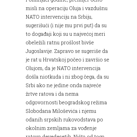
misli na operaciju Oluja i vazdušnu
NATO intervenciju na Srbiju,
sugerišući (i nije mu prvi put) da su
to događaji koji su u najvećoj meri
obeležili ratnu prošlost bivše
Jugoslavije. Zapravo se sugeriše da
je rat u Hrvatskoj počeo i završio se
Olujom, da je NATO intervencija
došla niotkuda i ni zbog čega, da su
Srbi ako ne jedine onda najveće
žrtve ratova i da nema
odgovornosti beogradskog režima
Slobodana Miloševića i njemu
odanih srpskih rukovodstava po
okolnim zemljama za vođenje
ratova devedesetih. Ništa od toga