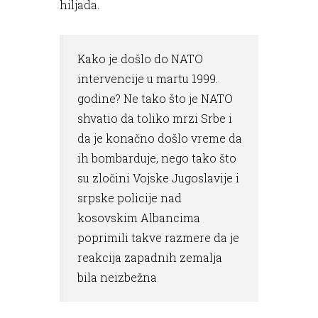
hiljada.
Kako je došlo do NATO
intervencije u martu 1999.
godine? Ne tako što je NATO
shvatio da toliko mrzi Srbe i
da je konačno došlo vreme da
ih bombarduje, nego tako što
su zločini Vojske Jugoslavije i
srpske policije nad
kosovskim Albancima
poprimili takve razmere da je
reakcija zapadnih zemalja
bila neizbežna