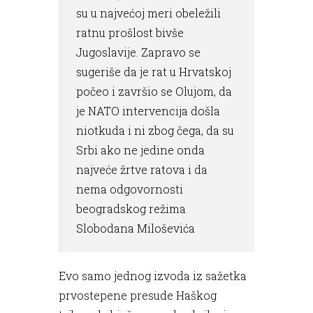
su u najvećoj meri obeležili
ratnu prošlost bivše
Jugoslavije. Zapravo se
sugeriše da je rat u Hrvatskoj
počeo i završio se Olujom, da
je NATO intervencija došla
niotkuda i ni zbog čega, da su
Srbi ako ne jedine onda
najveće žrtve ratova i da
nema odgovornosti
beogradskog režima
Slobodana Miloševića
Evo samo jednog izvoda iz sažetka
prvostepene presude Haškog