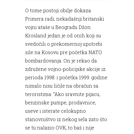
O tome postoji obilje dokaza.
Primera radi, nekadašnji britanski
vojni ataše u Beogradu Džon
Krosland jedan je od onih koji su
svedočili o prekomernoj upotrebi
sile na Kosovu pre početka NATO
bombardovanja. On je rekao da
združene vojno-policijske akcije iz
perioda 1998. i početka 1999. godine
nimalo nisu ličile na obračun sa
teroristima: “Ako sravnite pijacu,
benzinske pumpe, prodavnice,
useve i isterate celokupno
stanovništvo iz nekog sela zato što
se tu nalazio OVK, to baš i nije