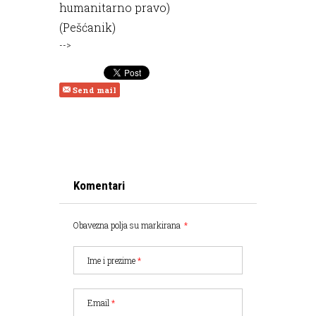
humanitarno pravo)
(
Pešćanik
)
-->
Send mail
Komentari
Obavezna polja su markirana
*
Ime i prezime
*
Email
*