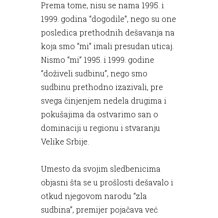
Prema tome, nisu se nama 1995. i
1999. godina “dogodile”, nego su one
posledica prethodnih dešavanja na
koja smo “mi” imali presudan uticaj.
Nismo “mi” 1995. i 1999. godine
“doživeli sudbinu”, nego smo
sudbinu prethodno izazivali, pre
svega činjenjem nedela drugima i
pokušajima da ostvarimo san o
dominaciji u regionu i stvaranju
Velike Srbije.
Umesto da svojim sledbenicima
objasni šta se u prošlosti dešavalo i
otkud njegovom narodu “zla
sudbina”, premijer pojačava već