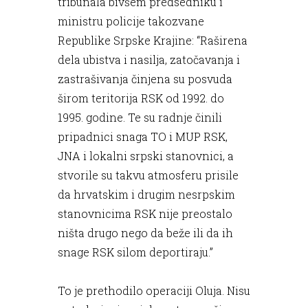
tribunala bivšem predsedniku i
ministru policije takozvane
Republike Srpske Krajine: “Raširena
dela ubistva i nasilja, zatočavanja i
zastrašivanja činjena su posvuda
širom teritorija RSK od 1992. do
1995. godine. Te su radnje činili
pripadnici snaga TO i MUP RSK,
JNA i lokalni srpski stanovnici, a
stvorile su takvu atmosferu prisile
da hrvatskim i drugim nesrpskim
stanovnicima RSK nije preostalo
ništa drugo nego da beže ili da ih
snage RSK silom deportiraju.”
To je prethodilo operaciji Oluja. Nisu