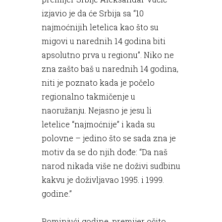
izjavio je da će Srbija sa “10
najmoćnijih letelica kao što su
migovi u narednih 14 godina biti
apsolutno prva u regionu”. Niko ne
zna zašto baš u narednih 14 godina,
niti je poznato kada je počelo
regionalno takmičenje u
naoružanju. Nejasno je jesu li
letelice “najmoćnije” i kada su
polovne – jedino što se sada zna je
motiv da se do njih dođe: “Da naš
narod nikada više ne doživi sudbinu
kakvu je doživljavao 1995. i 1999.
godine.”
Pominjući godine, premijer očito