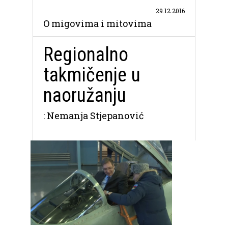
29.12.2016
O migovima i mitovima
Regionalno
takmičenje u
naoružanju
: Nemanja Stjepanović