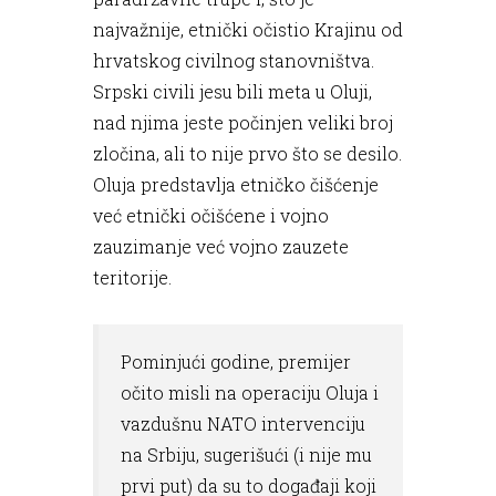
najvažnije, etnički očistio Krajinu od
hrvatskog civilnog stanovništva.
Srpski civili jesu bili meta u Oluji,
nad njima jeste počinjen veliki broj
zločina, ali to nije prvo što se desilo.
Oluja predstavlja etničko čišćenje
već etnički očišćene i vojno
zauzimanje već vojno zauzete
teritorije.
Pominjući godine, premijer
očito misli na operaciju Oluja i
vazdušnu NATO intervenciju
na Srbiju, sugerišući (i nije mu
prvi put) da su to događaji koji