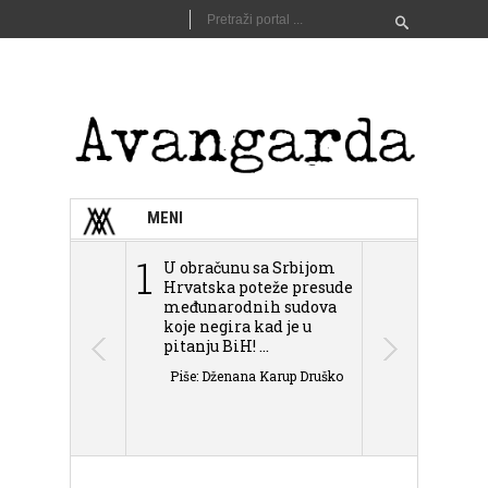
MENI
1
2
U obračunu sa Srbijom
Sarajevo n
Hrvatska poteže presude
Schmidta,
međunarodnih sudova
podjele Bi
koje negira kad je u
antisemit
pitanju BiH! ...
islamofobije
Piše: Dženana Karup Druško
Piše: Dženan