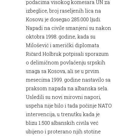
podacima visokog komesara UN za
izbeglice, broj raseljenih lica na
Kosovu je dosegao 285.000 ljudi.
Napadi na civile smanjeni su nakon
oktobra 1998. godine, kada su
Milošević i američki diplomata
Ričard Holbruk potpisali sporazum
o delimičnom povlačenju srpskih
snaga sa Kosova, ali se u prvim
mesecima 1999. godine nastavilo sa
praksom napada na albanska sela.
Usledili su novi mirovni napori,
uspeha nije bilo i tada počinje NATO
intervencija, u trenutku kada je
blizu 1.500 albanskih civila već
ubijeno i proterano njih stotine