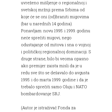
uvreženo mišljenje o regionalnoj i
svetskoj mržnji prema Srbima od
koje će se oni (od)braniti migovima
(bar u narednih 14 godina).
Ponavljam: novu 1995. i 1999. godinu
neće sprečiti migovi, nego
odustajanje od mitova i sna o vojnoj
i političkoj regionalnoj dominaciji. S
druge strane, bilo bi veoma opasno
ako premijer zaista misli da je u
redu sve što se dešavalo do avgusta
1995. i do marta 1999. godine i da je
trebalo sprečiti samo Oluju i NATO
bombardovanje SRJ.
(Autor je istraživač Fonda za