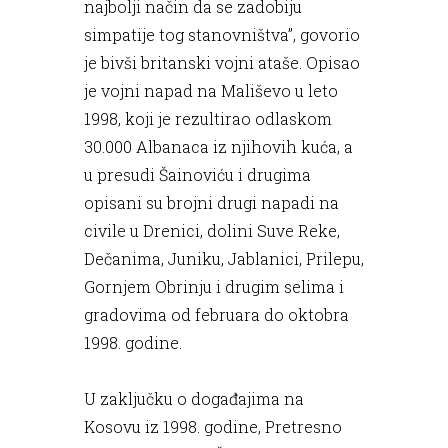
najbolji način da se zadobiju
simpatije tog stanovništva”, govorio
je bivši britanski vojni ataše. Opisao
je vojni napad na Mališevo u leto
1998, koji je rezultirao odlaskom
30.000 Albanaca iz njihovih kuća, a
u presudi Šainoviću i drugima
opisani su brojni drugi napadi na
civile u Drenici, dolini Suve Reke,
Dečanima, Juniku, Jablanici, Prilepu,
Gornjem Obrinju i drugim selima i
gradovima od februara do oktobra
1998. godine.
U zaključku o događajima na
Kosovu iz 1998. godine, Pretresno