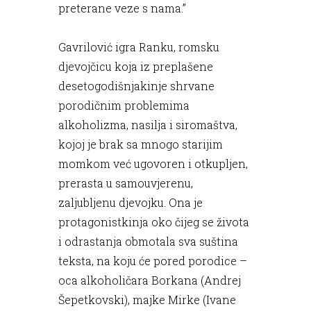
preterane veze s nama.”
Gavrilović igra Ranku, romsku
djevojčicu koja iz preplašene
desetogodišnjakinje shrvane
porodičnim problemima
alkoholizma, nasilja i siromaštva,
kojoj je brak sa mnogo starijim
momkom već ugovoren i otkupljen,
prerasta u samouvjerenu,
zaljubljenu djevojku. Ona je
protagonistkinja oko čijeg se života
i odrastanja obmotala sva suština
teksta, na koju će pored porodice –
oca alkoholičara Borkana (Andrej
Šepetkovski), majke Mirke (Ivane