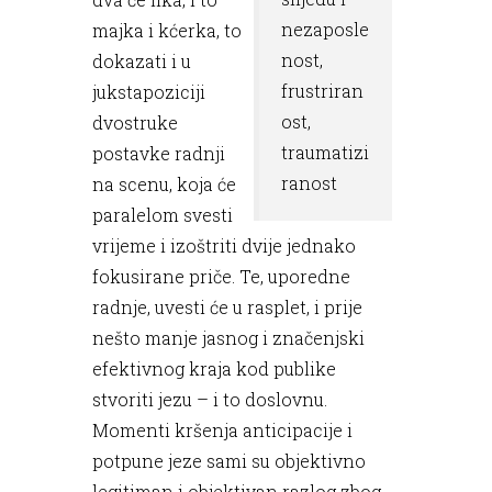
nezaposle
majka i kćerka, to
nost,
dokazati i u
frustriran
jukstapoziciji
ost,
dvostruke
traumatizi
postavke radnji
ranost
na scenu, koja će
paralelom svesti
vrijeme i izoštriti dvije jednako
fokusirane priče. Te, uporedne
radnje, uvesti će u rasplet, i prije
nešto manje jasnog i značenjski
efektivnog kraja kod publike
stvoriti jezu – i to doslovnu.
Momenti kršenja anticipacije i
potpune jeze sami su objektivno
legitiman i objektivan razlog zbog