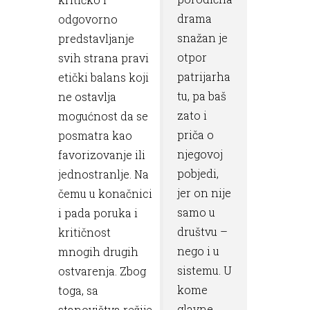
drama
odgovorno
snažan je
predstavljanje
otpor
svih strana pravi
patrijarha
etički balans koji
tu, pa baš
ne ostavlja
zato i
mogućnost da se
priča o
posmatra kao
njegovoj
favorizovanje ili
pobjedi,
jednostranlje. Na
jer on nije
čemu u konačnici
samo u
i pada poruka i
društvu –
kritičnost
nego i u
mnogih drugih
sistemu. U
ostvarenja. Zbog
kome
toga, sa
glavne
stanovištva režije,