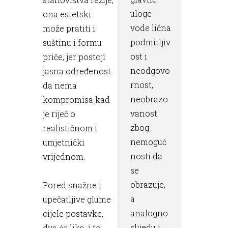
uloge
ona estetski
vode lična
može pratiti i
podmitljiv
suštinu i formu
ost i
priče, jer postoji
neodgovo
jasna određenost
rnost,
da nema
neobrazo
kompromisa kad
vanost
je riječ o
zbog
realističnom i
nemoguć
umjetnički
nosti da
vrijednom.
se
obrazuje,
Pored snažne i
a
upečatljive glume
analogno
cijele postavke,
slijedu i
dva će lika, i to