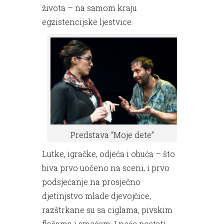
života – na samom kraju
egzistencijske ljestvice.
Predstava “Moje dete”
Lutke, igračke, odjeća i obuća – što
biva prvo uočeno na sceni, i prvo
podsjećanje na prosječno
djetinjstvo mlade djevojčice,
razštrkane su sa ciglama, pivskim
flašama i smećem. I neće postati