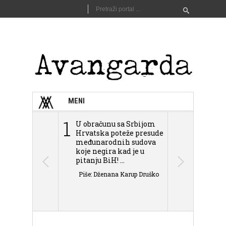
MENI
1
2
U obračunu sa Srbijom
Sarajevo n
Hrvatska poteže presude
Schmidta,
međunarodnih sudova
podjele Bi
koje negira kad je u
antisemit
pitanju BiH! ...
islamofobije
Piše: Dženana Karup Druško
Piše: Dženan