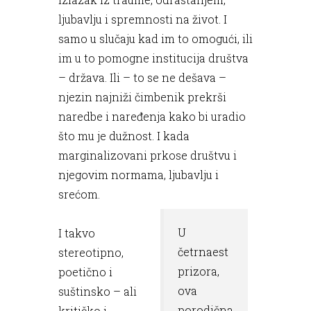
ljubavlju i spremnosti na život. I
samo u slučaju kad im to omogući, ili
im u to pomogne institucija društva
– država. Ili – to se ne dešava –
njezin najniži čimbenik prekrši
naredbe i naređenja kako bi uradio
što mu je dužnost. I kada
marginalizovani prkose društvu i
njegovim normama, ljubavlju i
srećom.
U
I takvo
četrnaest
stereotipno,
prizora,
poetično i
ova
suštinsko – ali
porodična
kritičko i