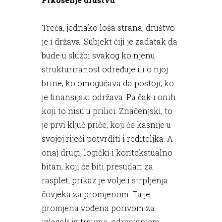
Treća, jednako loša strana, društvo
je i država. Subjekt čiji je zadatak da
bude u službi svakog ko njenu
strukturiranost određuje ili o njoj
brine, ko omogućava da postoji, ko
je finansijski održava. Pa čak i onih
koji to nisu u prilici. Značenjski, to
je prvi ključ priče, koji će kasnije u
svojoj riječi potvrditi i rediteljka. A
onaj drugi, logički i kontekstualno
bitan, koji će biti presudan za
rasplet, prikaz je volje i strpljenja
čovjeka za promjenom. Ta je
promjena vođena porivom za
izlazak iz traume, odrastanjem,