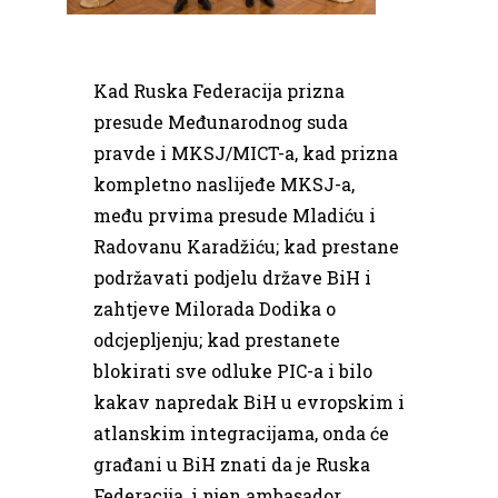
Kad Ruska Federacija prizna
presude Međunarodnog suda
pravde i MKSJ/MICT-a, kad prizna
kompletno naslijeđe MKSJ-a,
među prvima presude Mladiću i
Radovanu Karadžiću; kad prestane
podržavati podjelu države BiH i
zahtjeve Milorada Dodika o
odcjepljenju; kad prestanete
blokirati sve odluke PIC-a i bilo
kakav napredak BiH u evropskim i
atlanskim integracijama, onda će
građani u BiH znati da je Ruska
Federacija, i njen ambasador,