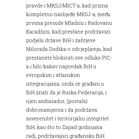
pravde i MKSJ/MICT-a, kad prizna
kompletno naslijeđe MKSJ-a, među
prvima presude Mladiću i Radovanu
Karadžiću; kad prestane podržavati
podjelu države BiH i zahtjeve
Milorada Dodika o odcjepljenju; kad
prestanete blokirati sve odluke PIC-
a i bilo kakav napredak BiH u
evropskim i atlanskim
integracijama, onda će građani u
BiH znati da je Ruska Federacija, i
njen ambasador, (postala)
dobronamjerna i da podržava
suverenitet i teritorijalni integritet
BiH, kao što to Zapad godinama
radi, podržavajući građansku BiH.