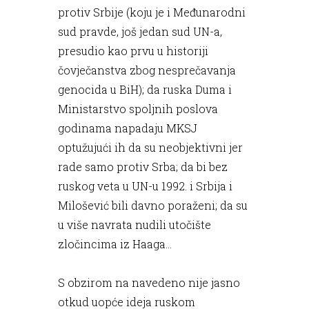
protiv Srbije (koju je i Međunarodni
sud pravde, još jedan sud UN-a,
presudio kao prvu u historiji
čovječanstva zbog nesprečavanja
genocida u BiH); da ruska Duma i
Ministarstvo spoljnih poslova
godinama napadaju MKSJ
optužujući ih da su neobjektivni jer
rade samo protiv Srba; da bi bez
ruskog veta u UN-u 1992. i Srbija i
Milošević bili davno poraženi; da su
u više navrata nudili utočište
zločincima iz Haaga...
S obzirom na navedeno nije jasno
otkud uopće ideja ruskom