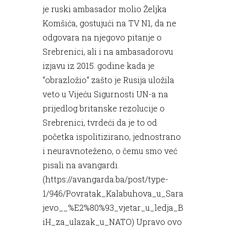
je ruski ambasador molio Željka
Komšića, gostujući na TV N1, da ne
odgovara na njegovo pitanje o
Srebrenici, ali i na ambasadorovu
izjavu iz 2015. godine kada je
“obrazložio“ zašto je Rusija uložila
veto u Vijeću Sigurnosti UN-a na
prijedlog britanske rezolucije o
Srebrenici, tvrdeći da je to od
početka ispolitizirano, jednostrano
i neuravnoteženo, o čemu smo već
pisali na avangardi.
(
https://avangarda.ba/post/type-
1/946/Povratak_Kalabuhova_u_Sara
jevo__%E2%80%93_vjetar_u_ledja_B
iH_za_ulazak_u_NATO
) Upravo ovo