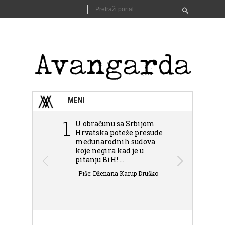
MENI
1
2
U obračunu sa Srbijom
Sarajevo n
Hrvatska poteže presude
Schmidta,
međunarodnih sudova
podjele Bi
koje negira kad je u
antisemit
pitanju BiH! ...
islamofobije
Piše: Dženana Karup Druško
Piše: Dženan