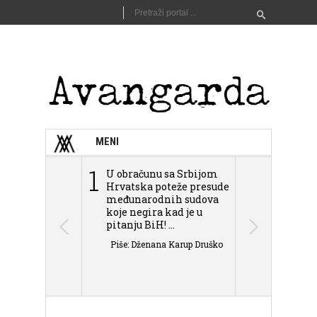
MENI
1
2
U obračunu sa Srbijom
Sarajevo n
Hrvatska poteže presude
Schmidta,
međunarodnih sudova
podjele Bi
koje negira kad je u
antisemit
pitanju BiH! ...
islamofobije
Piše: Dženana Karup Druško
Piše: Dženan