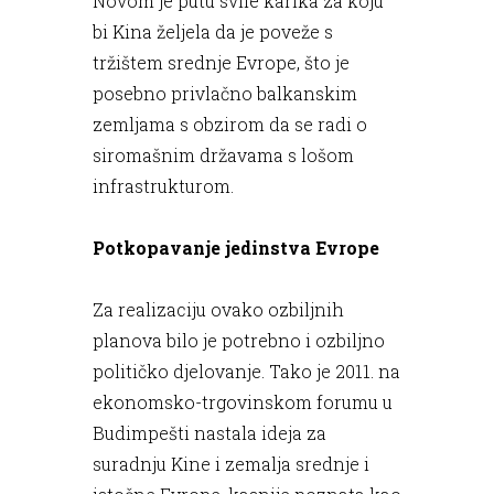
Novom je putu svile karika za koju
bi Kina željela da je poveže s
tržištem srednje Evrope, što je
posebno privlačno balkanskim
zemljama s obzirom da se radi o
siromašnim državama s lošom
infrastrukturom.
Potkopavanje jedinstva Evrope
Za realizaciju ovako ozbiljnih
planova bilo je potrebno i ozbiljno
političko djelovanje. Tako je 2011. na
ekonomsko-trgovinskom forumu u
Budimpešti nastala ideja za
suradnju Kine i zemalja srednje i