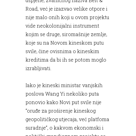
uspjehe, zvaničnog naziva Belt &
Road, već je izazvao velike otpore i
nije malo onih koji u ovom projektu
vide neokolonijalni instrument
kojim se druge, siromašnije zemlje,
koje su na Novom kineskom putu
svile, čine ovisnima o kineskim
kreditima da bi ih se potom moglo
izrabljivati.
Iako je kineski ministar vanjskih
poslova Wang Yi nekoliko puta
ponovio kako Novi put svile nije
“oruđe za proširenje kineskog
geopolitičkog utjecaja, već platfoma
suradnje”, o kakvom ekonomski i