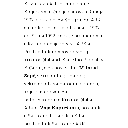
Krizni štab Autonomne regije
Krajina zvanično je osnovan 5. maja
1992. odlukom Izvršnog vijeća ARK-
a i funkcionirao je od januara 1992.
do 9. jula 1992. kada je preimenovan
u Ratno predsjedništvo ARK-a.
Predsjednik novoosnovanog
kriznog štaba ARK-a je bio Radoslav
Brđanin, a članovi su bili
Milorad
Sajić
, sekretar Regionalnog
sekretarijata za narodnu odbranu,
koji je imenovan za
potpredsjednika Kriznog štaba
ARK-a;
Vojo Kuprešanin
, poslanik
u Skupštini bosanskih Srba i
predsjednik Skupštine ARK-a;