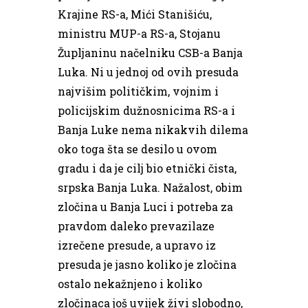
Krajine RS-a, Mići Stanišiću,
ministru MUP-a RS-a, Stojanu
Župljaninu načelniku CSB-a Banja
Luka. Ni u jednoj od ovih presuda
najvišim političkim, vojnim i
policijskim dužnosnicima RS-a i
Banja Luke nema nikakvih dilema
oko toga šta se desilo u ovom
gradu i da je cilj bio etnički čista,
srpska Banja Luka. Nažalost, obim
zločina u Banja Luci i potreba za
pravdom daleko prevazilaze
izrečene presude, a upravo iz
presuda je jasno koliko je zločina
ostalo nekažnjeno i koliko
zločinaca još uvijek živi slobodno,