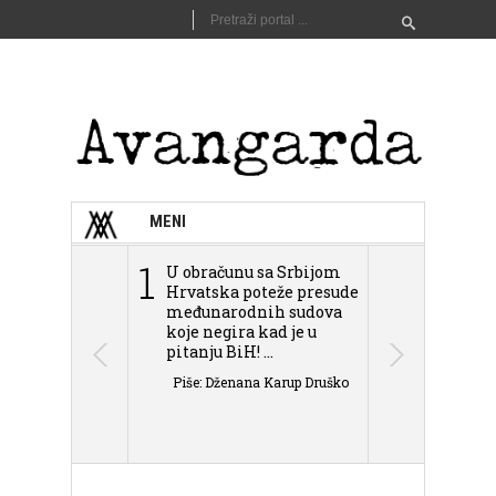
MENI
1
2
U obračunu sa Srbijom
Sarajevo n
Hrvatska poteže presude
Schmidta,
međunarodnih sudova
podjele Bi
koje negira kad je u
antisemit
pitanju BiH! ...
islamofobije
Piše: Dženana Karup Druško
Piše: Dženan