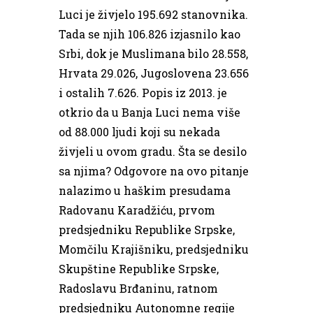
Luci je živjelo 195.692 stanovnika.
Tada se njih 106.826 izjasnilo kao
Srbi, dok je Muslimana bilo 28.558,
Hrvata 29.026, Jugoslovena 23.656
i ostalih 7.626. Popis iz 2013. je
otkrio da u Banja Luci nema više
od 88.000 ljudi koji su nekada
živjeli u ovom gradu. Šta se desilo
sa njima? Odgovore na ovo pitanje
nalazimo u haškim presudama
Radovanu Karadžiću, prvom
predsjedniku Republike Srpske,
Momčilu Krajišniku, predsjedniku
Skupštine Republike Srpske,
Radoslavu Brđaninu, ratnom
predsjedniku Autonomne regije