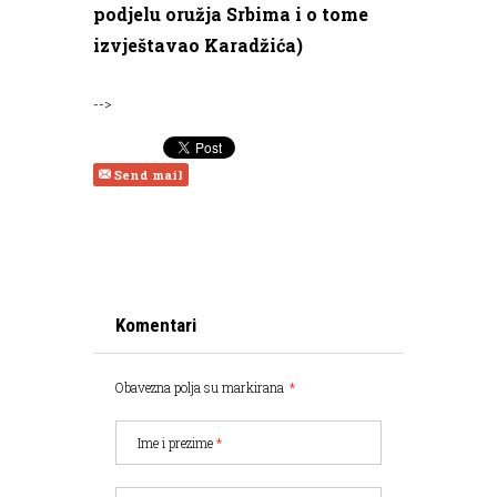
podjelu oružja Srbima i o tome
izvještavao Karadžića)
-->
Send mail
Komentari
Obavezna polja su markirana
*
Ime i prezime
*