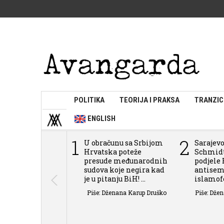
POLITIKA
TEORIJA I PRAKSA
TRANZIC
ENGLISH
1
2
U obračunu sa Srbijom
Sarajevo
Hrvatska poteže
Schmidt
presude međunarodnih
podjele 
sudova koje negira kad
antisem
je u pitanju BiH! ...
islamofob
Piše: Dženana Karup Druško
Piše: Dže