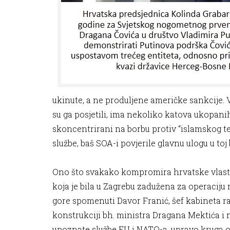
ukinute, a ne produljene američke sankcije. 
su ga posjetili, ima nekoliko katova ukopanih
skoncentrirani na borbu protiv “islamskog t
službe, baš SOA-i povjerile glavnu ulogu u toj
Ono što svakako kompromira hrvatske vlasti, 
koja je bila u Zagrebu zadužena za operaciju
gore spomenuti Davor Franić, šef kabineta ra
konstrukciji bh. ministra Dragana Mektića i 
upoznate službe EU i NATO-a, upravo kruga on