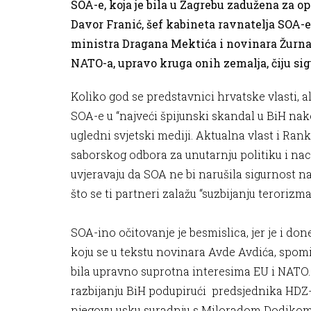
SOA-e, koja je bila u Zagrebu zadužena za o
Davor Franić, šef kabineta ravnatelja SOA-e
ministra Dragana Mektića i novinara Žurnal
NATO-a, upravo kruga onih zemalja, čiju si
Koliko god se predstavnici hrvatske vlasti, al
SOA-e u “najveći špijunski skandal u BiH nak
ugledni svjetski mediji. Aktualna vlast i Ran
saborskog odbora za unutarnju politiku i nac
uvjeravaju da SOA ne bi narušila sigurnost 
što se ti partneri zalažu “suzbijanju terorizma
SOA-ino očitovanje je besmislica, jer je i do
koju se u tekstu novinara Avde Avdića, spomin
bila upravno suprotna interesima EU i NATO.
razbijanju BiH podupirući predsjednika HDZ-
njegovu usku suradnju s Miloradom Dodikom,