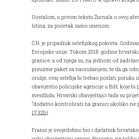
Uostalom, u prvom tekstu Žurnala o ovoj afer
Istina, za početak samo imenom.
Č.H. je pripadnik selefijskog pokreta. Godinam
Evropske unije. Tokom 2018. godine hrvatski o
granice, a od njega su, na jednom od zadržava
preuzme paket sa naoružanjem, te da ga odn
oružje, ovaj selefija bi trebao poslati poruku
obavijestio policijske agencije u BiH, koje bi 
mesdžidu. Hrvatski obavještajci tada su prijet
“dodatno kontrolirati na granici ukoliko ne p
17:32h
)
Franić je svojedobno bio i djelatnik hrvatsko
vuku obavještajni repovi. Naravno, ne toliko