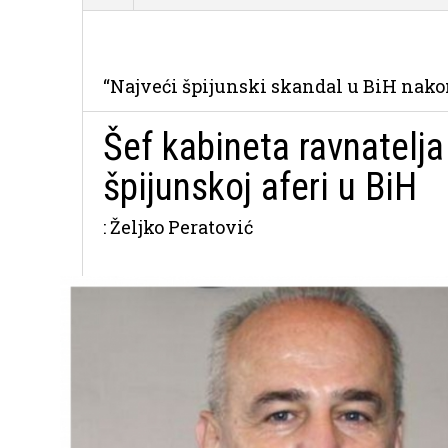
“Najveći špijunski skandal u BiH nako
Šef kabineta ravnatelj
špijunskoj aferi u BiH
: Željko Peratović