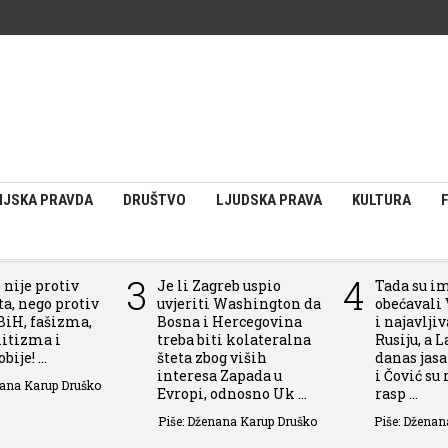
IJSKA PRAVDA
DRUŠTVO
LJUDSKA PRAVA
KULTURA
3
4
 nije protiv
Je li Zagreb uspio
Tada su i
a, nego protiv
uvjeriti Washington da
obećavali 
BiH, fašizma,
Bosna i Hercegovina
i najavlji
itizma i
treba biti kolateralna
Rusiju, a L
ije! ...
šteta zbog viših
danas jas
interesa Zapada u
i Čović su
nana Karup Druško
Evropi, odnosno Uk ...
rasp ...
Piše: Dženana Karup Druško
Piše: Dženan