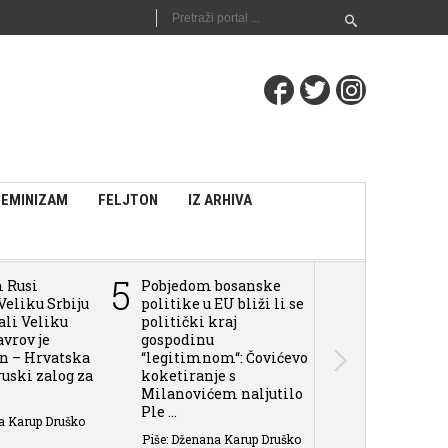
FEMINIZAM
FELJTON
IZ ARHIVA
5
6
m Rusi
Pobjedom bosanske
Pokušaju Tuž
Veliku Srbiju
politike u EU bliži li se
BiH da daju 
vali Veliku
politički kraj
sili i zločin
avrov je
gospodinu
u BiH, može 
an – Hrvatska
“legitimnom“: Čovićevo
Rusija aplaudi
 ruski zalog za
koketiranje s
Piše: Dženana 
Milanovićem naljutilo
Ple ...
a Karup Druško
Piše: Dženana Karup Druško