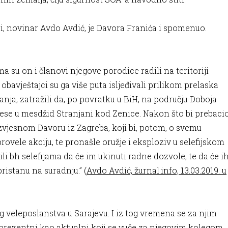
i, novinar Avdo Avdić, je Davora Franića i spomenuo.
a su on i članovi njegove porodice radili na teritoriji
bavještajci su ga više puta isljeđivali prilikom prelaska
nja, zatražili da, po povratku u BiH, na području Doboja
ese u mesdžid Stranjani kod Zenice. Nakon što bi prebaci
 izvjesnom Davoru iz Zagreba, koji bi, potom, o svemu
provele akciju, te pronašle oružje i eksploziv u selefijskom
ili bh selefijama da će im ukinuti radne dozvole, te da će i
ristanu na suradnju.” (
Avdo Avdić, žurnal.info, 13.03.2019. u
g veleposlanstva u Sarajevu. I iz tog vremena se za njim
 prezentni kao aktualni koji se vuče za njegovim kolegom,