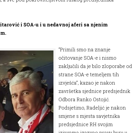
itarović i SOA-u i u nedavnoj aferi sa njenim
em.
“Primili smo na znanje
očitovanje SOA-e i nismo
zaključili da je bilo zloporabe od
strane SOA-e temeljem tih
izvješća”, kazao je nakon
završetka sjednice predsjednik
Odbora Ranko Ostojić.
Podsjetimo, Radeljić je nakon
smjene s mjesta savjetnika
predsjednice RH svojim
izjavama izazvao pravu buru u