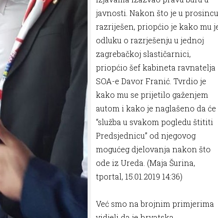
javnosti. Nakon što je u prosinc
razriješen, priopćio je kako mu j
odluku o razrješenju u jednoj
zagrebačkoj slastičarnici,
priopćio šef kabineta ravnatelja
SOA-e Davor Franić. Tvrdio je
kako mu se prijetilo gaženjem
autom i kako je naglašeno da će
“služba u svakom pogledu štititi
Predsjednicu” od njegovog
mogućeg djelovanja nakon što
ode iz Ureda. (Maja Šurina,
tportal, 15.01.2019 14:36)
Već smo na brojnim primjerima
vidjeli da je hrvatska