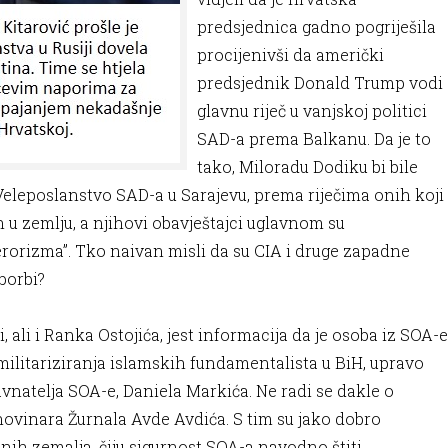
predsjednica gadno pogriješila
procijenivši da američki
predsjednik Donald Trump vodi
glavnu riječ u vanjskoj politici
SAD-a prema Balkanu. Da je to
tako, Miloradu Dodiku bi bile
Veleposlanstvo SAD-a u Sarajevu, prema riječima onih koji
 u zemlju, a njihovi obavještajci uglavnom su
erorizma”. Tko naivan misli da su CIA i druge zapadne
 borbi?
ali i Ranka Ostojića, jest informacija da je osoba iz SOA-e
 militariziranja islamskih fundamentalista u BiH, upravo
vnatelja SOA-e, Daniela Markića. Ne radi se dakle o
novinara Žurnala Avde Avdića. S tim su jako dobro
ih zemalja, čiju sigurnost SOA-a navodno štiti.