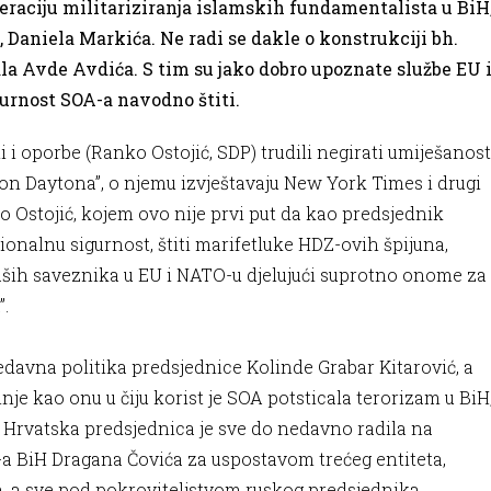
peraciju militariziranja islamskih fundamentalista u BiH
, Daniela Markića. Ne radi se dakle o konstrukciji bh.
a Avde Avdića. S tim su jako dobro upoznate službe EU 
gurnost SOA-a navodno štiti.
i i oporbe (Ranko Ostojić, SDP) trudili negirati umiješanost
on Daytona”, o njemu izvještavaju New York Times i drugi
ko Ostojić, kojem ovo nije prvi put da kao predsjednik
ionalnu sigurnost, štiti marifetluke HDZ-ovih špijuna,
naših saveznika u EU i NATO-u djelujući suprotno onome za
”.
nedavna politika predsjednice Kolinde Grabar Kitarović, a
je kao onu u čiju korist je SOA potsticala terorizam u BiH
 Hrvatska predsjednica je sve do nedavno radila na
a BiH Dragana Čovića za uspostavom trećeg entiteta,
 a sve pod pokroviteljstvom ruskog predsjednika