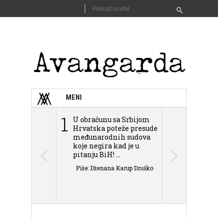
MENI
1
2
U obračunu sa Srbijom
Sarajevo n
Hrvatska poteže presude
Schmidta,
međunarodnih sudova
podjele Bi
koje negira kad je u
antisemit
pitanju BiH! ...
islamofobije
Piše: Dženana Karup Druško
Piše: Dženan