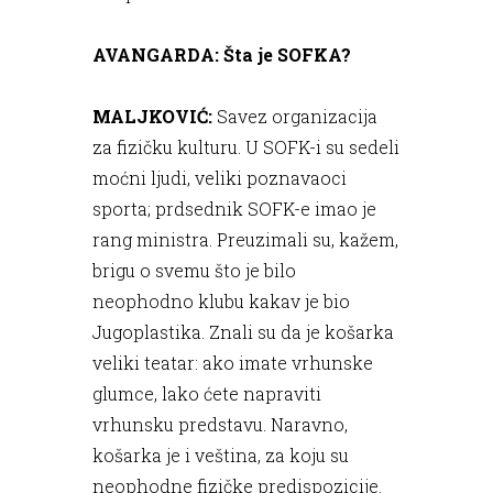
AVANGARDA: Šta je SOFKA?
MALJKOVIĆ:
Savez organizacija
za fizičku kulturu. U SOFK-i su sedeli
moćni ljudi, veliki poznavaoci
sporta; prdsednik SOFK-e imao je
rang ministra. Preuzimali su, kažem,
brigu o svemu što je bilo
neophodno klubu kakav je bio
Jugoplastika. Znali su da je košarka
veliki teatar: ako imate vrhunske
glumce, lako ćete napraviti
vrhunsku predstavu. Naravno,
košarka je i veština, za koju su
neophodne fizičke predispozicije.