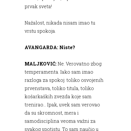
prvak sveta!
Nažalost, nikada nisam imao tu
vrstu spokoja.
AVANGARDA: Niste?
MALJKOVIĆ:
Ne. Verovatno zbog
temperamenta. Iako sam imao
razloga za spokoj: toliko osvojenih
prvenstava, toliko titula, toliko
košarkaških zvezda koje sam
trenirao… Ipak, uvek sam verovao
da su skromnost, mera i
samodisciplina veoma važni za
svakog spotistu. To sam naučio u