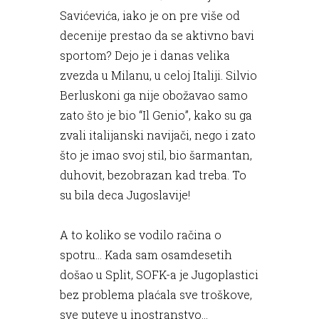
Savićevića, iako je on pre više od
decenije prestao da se aktivno bavi
sportom? Dejo je i danas velika
zvezda u Milanu, u celoj Italiji. Silvio
Berluskoni ga nije obožavao samo
zato što je bio “Il Genio”, kako su ga
zvali italijanski navijači, nego i zato
što je imao svoj stil, bio šarmantan,
duhovit, bezobrazan kad treba. To
su bila deca Jugoslavije!
A to koliko se vodilo račina o
spotru… Kada sam osamdesetih
došao u Split, SOFK-a je Jugoplastici
bez problema plaćala sve troškove,
sve puteve u inostranstvo…