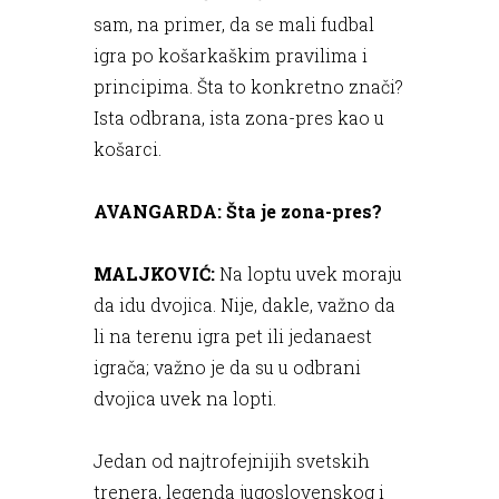
sam, na primer, da se mali fudbal
igra po košarkaškim pravilima i
principima. Šta to konkretno znači?
Ista odbrana, ista zona-pres kao u
košarci.
AVANGARDA: Šta je zona-pres?
MALJKOVIĆ:
Na loptu uvek moraju
da idu dvojica. Nije, dakle, važno da
li na terenu igra pet ili jedanaest
igrača; važno je da su u odbrani
dvojica uvek na lopti.
Jedan od najtrofejnijih svetskih
trenera, legenda jugoslovenskog i