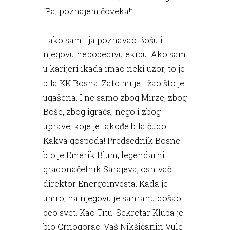
“Pa, poznajem čoveka!”
Tako sam i ja poznavao Bošu i
njegovu nepobedivu ekipu. Ako sam
u karijeri ikada imao neki uzor, to je
bila KK Bosna. Zato mi je i žao što je
ugašena. I ne samo zbog Mirze, zbog
Boše, zbog igrača, nego i zbog
uprave, koje je takođe bila čudo.
Kakva gospoda! Predsednik Bosne
bio je Emerik Blum, legendarni
gradonačelnik Sarajeva, osnivač i
direktor Energoinvesta. Kada je
umro, na njegovu je sahranu došao
ceo svet. Kao Titu! Sekretar Kluba je
bio Crnogorac, Vaš Nikšićanin Vule