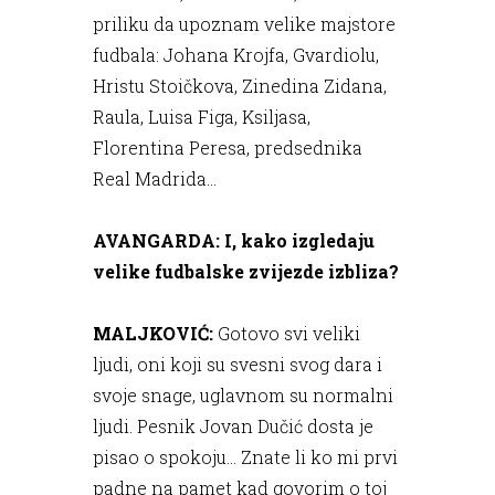
priliku da upoznam velike majstore
fudbala: Johana Krojfa, Gvardiolu,
Hristu Stoičkova, Zinedina Zidana,
Raula, Luisa Figa, Ksiljasa,
Florentina Peresa, predsednika
Real Madrida…
AVANGARDA: I, kako izgledaju
velike fudbalske zvijezde izbliza?
MALJKOVIĆ:
Gotovo svi veliki
ljudi, oni koji su svesni svog dara i
svoje snage, uglavnom su normalni
ljudi. Pesnik Jovan Dučić dosta je
pisao o spokoju… Znate li ko mi prvi
padne na pamet kad govorim o toj