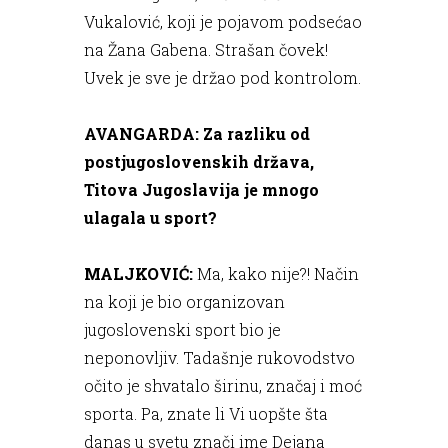
Vukalović, koji je pojavom podsećao
na Žana Gabena. Strašan čovek!
Uvek je sve je držao pod kontrolom.
AVANGARDA: Za razliku od
postjugoslovenskih država,
Titova Jugoslavija je mnogo
ulagala u sport?
MALJKOVIĆ:
Ma, kako nije?! Način
na koji je bio organizovan
jugoslovenski sport bio je
neponovljiv. Tadašnje rukovodstvo
očito je shvatalo širinu, značaj i moć
sporta. Pa, znate li Vi uopšte šta
danas u svetu znači ime Dejana