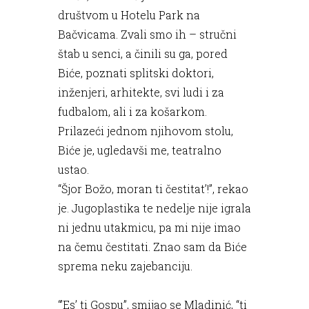
društvom u Hotelu Park na
Bačvicama. Zvali smo ih – stručni
štab u senci, a činili su ga, pored
Biće, poznati splitski doktori,
inženjeri, arhitekte, svi ludi i za
fudbalom, ali i za košarkom.
Prilazeći jednom njihovom stolu,
Biće je, ugledavši me, teatralno
ustao.
“Šjor Božo, moran ti čestitat’!”, rekao
je. Jugoplastika te nedelje nije igrala
ni jednu utakmicu, pa mi nije imao
na čemu čestitati. Znao sam da Biće
sprema neku zajebanciju.
“’Es’ ti Gospu”, smijao se Mladinić, “ti