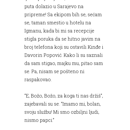
puta dolazio u Sarajevo na
pripreme! Sa ekipom bih se, sećam
se, taman smestio u hotelu na
Igmanu, kada bi mi sa recepcije
stigla poruka da se hitno javim na
broj telefona koji su ostavili Kinđe i
Davorin Popović. Kako li su saznali
da sam stigao, majku mu, pitao sam
se. Pa, nisam se pošteno ni
raspakovao.
“E, Božo, Božo, za koga ti nas držiš”,
zajebavali su se. “Imamo mi, bolan,
svoju službu! Mi smo ozbiljni ljudi,
nismo papci.”