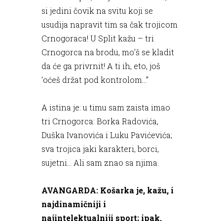
si jedini čovik na svitu koji se
usudija napravit tim sa čak trojicom
Crnogoraca! U Split kažu – tri
Crnogorca na brodu, mo’š se kladit
da će ga privrnit! A ti ih, eto, još
‘oćeš držat pod kontrolom...”
A istina je: u timu sam zaista imao
tri Crnogorca: Borka Radovića,
Duška Ivanovića i Luku Pavićevića;
sva trojica jaki karakteri, borci,
sujetni... Ali sam znao sa njima.
AVANGARDA: Košarka je, kažu, i
najdinamičniji i
najintelektualniji sport; ipak,