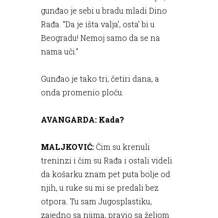
gunđao je sebi u bradu mladi Dino
Rađa. “Da je išta valja’, osta’ bi u
Beogradu! Nemoj samo da se na
nama uči.”
Gunđao je tako tri, četiri dana, a
onda promenio ploču.
AVANGARDA: Kada?
MALJKOVIĆ:
Čim su krenuli
treninzi i čim su Rađa i ostali videli
da košarku znam pet puta bolje od
njih, u ruke su mi se predali bez
otpora. Tu sam Jugosplastiku,
zajedno sa njima, pravio sa željom