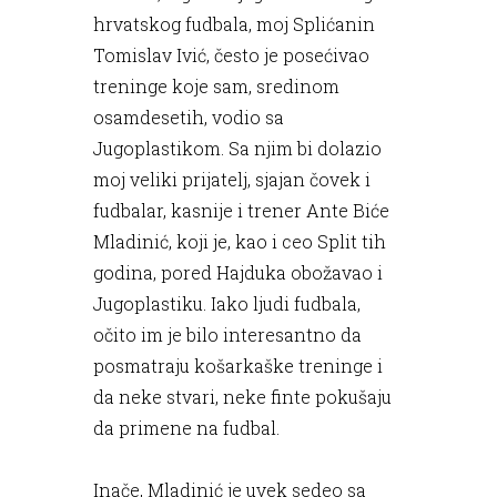
hrvatskog fudbala, moj Splićanin
Tomislav Ivić, često je posećivao
treninge koje sam, sredinom
osamdesetih, vodio sa
Jugoplastikom. Sa njim bi dolazio
moj veliki prijatelj, sjajan čovek i
fudbalar, kasnije i trener Ante Biće
Mladinić, koji je, kao i ceo Split tih
godina, pored Hajduka obožavao i
Jugoplastiku. Iako ljudi fudbala,
očito im je bilo interesantno da
posmatraju košarkaške treninge i
da neke stvari, neke finte pokušaju
da primene na fudbal.
Inače, Mladinić je uvek sedeo sa