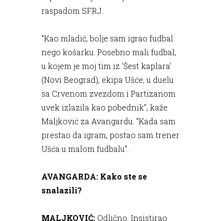
raspadom SFRJ.
“Kao mladić, bolje sam igrao fudbal
nego košarku. Posebno mali fudbal,
u kojem je moj tim iz ’Šest kaplara’
(Novi Beograd), ekipa Ušće, u duelu
sa Crvenom zvezdom i Partizanom
uvek izlazila kao pobednik”, kaže
Maljković za Avangardu. “Kada sam
prestao da igram, postao sam trener
Ušća u malom fudbalu”.
AVANGARDA: Kako ste se
snalazili?
MALJKOVIĆ:
Odlično. Insistirao