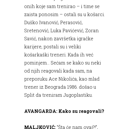
onih koje sam trenirao – i time se
zaista ponosim – ostali su u košarci.
Duško Ivanović, Perasović,
Sretenović, Luka Pavićević, Zoran
Savić, nakon završetka igračke
karijere, postali su i veliki
košarkaški treneri. Kada ih već
pominjem… Sećam se kako su neki
od njih reagovali kada sam, na
preporuku Ace Nikolića, kao mlad
trener iz Beograda 1986. došao u
Split da treniram Jugoplastiku.
AVANGARDA: Kako su reagovali?
MALJKOVIĆ:
“Šta će nam ovaj?!”,