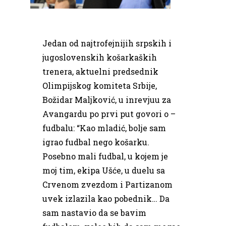
Jedan od najtrofejnijih srpskih i
jugoslovenskih košarkaških
trenera, aktuelni predsednik
Olimpijskog komiteta Srbije,
Božidar Maljković, u inrevjuu za
Avangardu po prvi put govori o –
fudbalu: “Kao mladić, bolje sam
igrao fudbal nego košarku.
Posebno mali fudbal, u kojem je
moj tim, ekipa Ušće, u duelu sa
Crvenom zvezdom i Partizanom
uvek izlazila kao pobednik… Da
sam nastavio da se bavim