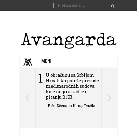
MENI
1
2
U obračunu sa Srbijom
Sarajevo n
Hrvatska poteže presude
Schmidta,
međunarodnih sudova
podjele Bi
koje negira kad je u
antisemit
pitanju BiH! ...
islamofobije
Piše: Dženana Karup Druško
Piše: Dženan