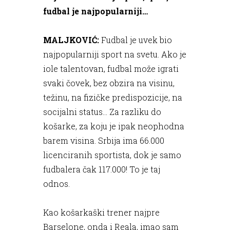
fudbal je najpopularniji…
MALJKOVIĆ:
Fudbal je uvek bio
najpopularniji sport na svetu. Ako je
iole talentovan, fudbal može igrati
svaki čovek, bez obzira na visinu,
težinu, na fizičke predispozicije, na
socijalni status… Za razliku do
košarke, za koju je ipak neophodna
barem visina. Srbija ima 66.000
licenciranih sportista, dok je samo
fudbalera čak 117.000! To je taj
odnos.
Kao košarkaški trener najpre
Barselone, onda i Reala, imao sam