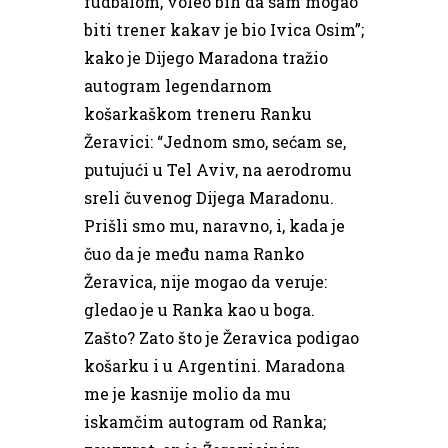
fudbalom, voleo bih da sam mogao
biti trener kakav je bio Ivica Osim”;
kako je Dijego Maradona tražio
autogram legendarnom
košarkaškom treneru Ranku
Žeravici: “Jednom smo, sećam se,
putujući u Tel Aviv, na aerodromu
sreli čuvenog Dijega Maradonu.
Prišli smo mu, naravno, i, kada je
čuo da je među nama Ranko
Žeravica, nije mogao da veruje:
gledao je u Ranka kao u boga.
Zašto? Zato što je Žeravica podigao
košarku i u Argentini. Maradona
me je kasnije molio da mu
iskamčim autogram od Ranka;