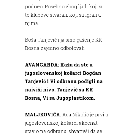
podneo. Posebno zbog ljudi koji su
te klubove stvarali, koji su igrali u
njima.
Boša Tanjević i ja smo gašenje KK
Bosna zajedno odbolovali.
AVANGARDA: Kažu da ste u
jugoslovenskoj košarci Bogdan
Tanjević i Vi odbranu podigli na
najviši nivo: Tanjević sa KK
Bosna, Vi sa Jugoplastikom.
MALJKOVIĆA:
Aca Nikolić je prvi u
jugoslovenskoj košarci akcenat
stavio na odbranu, shvativši da se