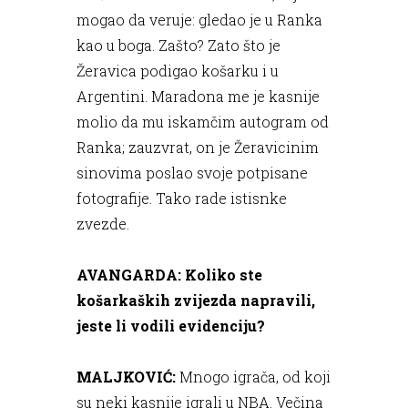
mogao da veruje: gledao je u Ranka
kao u boga. Zašto? Zato što je
Žeravica podigao košarku i u
Argentini. Maradona me je kasnije
molio da mu iskamčim autogram od
Ranka; zauzvrat, on je Žeravicinim
sinovima poslao svoje potpisane
fotografije. Tako rade istisnke
zvezde.
AVANGARDA: Koliko ste
košarkaških zvijezda napravili,
jeste li vodili evidenciju?
MALJKOVIĆ:
Mnogo igrača, od koji
su neki kasnije igrali u NBA. Večina