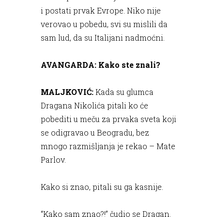
i postati prvak Evrope. Niko nije
verovao u pobedu, svi su mislili da
sam lud, da su Italijani nadmoćni.
AVANGARDA: Kako ste znali?
MALJKOVIĆ:
Kada su glumca
Dragana Nikolića pitali ko će
pobediti u meču za prvaka sveta koji
se odigravao u Beogradu, bez
mnogo razmišljanja je rekao – Mate
Parlov.
Kako si znao, pitali su ga kasnije.
“Kako sam znao?!” čudio se Dragan.