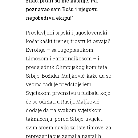
znao, pitali su me kasnije. Pa,
poznavao sam Bošu i njegovu
nepobedivu ekipu!”
Proslavljeni srpski i jugoslovenski
košarkaški trener, trostruki osvajač
Evrolige – sa Jugoplastikom,
Limožom i Panatinaikosom – i
predsjednik Olimpijskog komiteta
Srbije, Božidar Maljković, kaže da se
veoma raduje predstojećem
Svjetskom prvenstvu u fudbalu koje
će se održati u Rusiji. Maljković
dodaje da na svakom svjetskom
takmičenju, pored Srbije, uvijek i
svim srcem navija za iste timove: za
reprezentacije zemalja nastalih