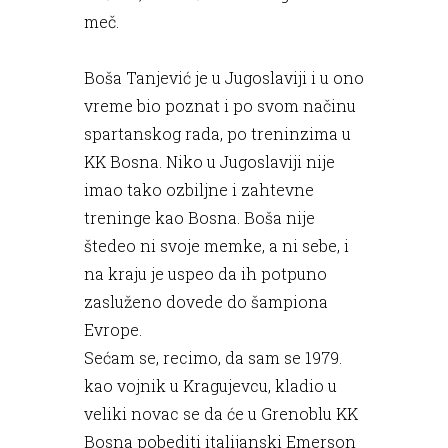
meč.
Boša Tanjević je u Jugoslaviji i u ono
vreme bio poznat i po svom načinu
spartanskog rada, po treninzima u
KK Bosna. Niko u Jugoslaviji nije
imao tako ozbiljne i zahtevne
treninge kao Bosna. Boša nije
štedeo ni svoje memke, a ni sebe, i
na kraju je uspeo da ih potpuno
zasluženo dovede do šampiona
Evrope.
Sećam se, recimo, da sam se 1979.
kao vojnik u Kragujevcu, kladio u
veliki novac se da će u Grenoblu KK
Bosna pobediti italijanski Emerson