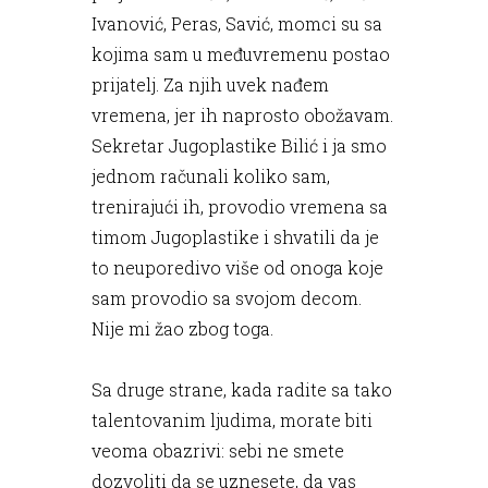
Ivanović, Peras, Savić, momci su sa
kojima sam u međuvremenu postao
prijatelj. Za njih uvek nađem
vremena, jer ih naprosto obožavam.
Sekretar Jugoplastike Bilić i ja smo
jednom računali koliko sam,
trenirajući ih, provodio vremena sa
timom Jugoplastike i shvatili da je
to neuporedivo više od onoga koje
sam provodio sa svojom decom.
Nije mi žao zbog toga.
Sa druge strane, kada radite sa tako
talentovanim ljudima, morate biti
veoma obazrivi: sebi ne smete
dozvoliti da se uznesete, da vas