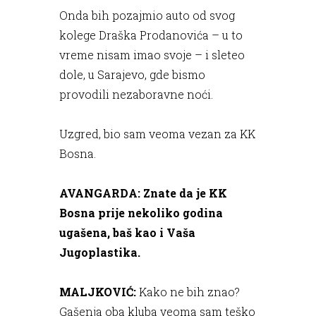
Onda bih pozajmio auto od svog
kolege Draška Prodanovića – u to
vreme nisam imao svoje – i sleteo
dole, u Sarajevo, gde bismo
provodili nezaboravne noći.
Uzgred, bio sam veoma vezan za KK
Bosna.
AVANGARDA: Znate da je KK
Bosna prije nekoliko godina
ugašena, baš kao i Vaša
Jugoplastika.
MALJKOVIĆ:
Kako ne bih znao?
Gašenja oba kluba veoma sam teško