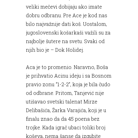
veliki mečevi dobijaju ako imate
dobru odbranu. Pre Ace je kod nas
bilo najvažnije dati koš. Uostalom,
jugoslovenski košarkaši važili su za
najbolje šutere na svetu. Svaki od
njih bio je – Dok Holidej.
Aca je to promenio. Naravno, Boša
je prihvatio Acinu ideju i sa Bosnom
pravio zonu “1-2-2”, koja je bila čudo
od odbrane. Pritom, Tanjević nije
utišavao svetski talenat Mirze
Delibašića, Žarka Varajića, koji je u
finalu znao da da 45 poena bez
trojke. Kada igrač ubaci toliki broj
koševa, nema šanse da izgubite