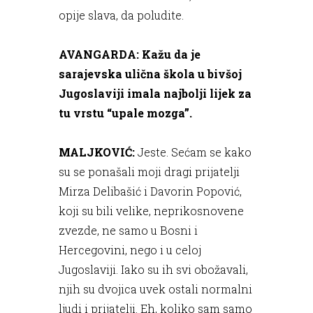
opije slava, da poludite.
AVANGARDA: Kažu da je
sarajevska ulična škola u bivšoj
Jugoslaviji imala najbolji lijek za
tu vrstu “upale mozga”.
MALJKOVIĆ:
Jeste. Sećam se kako
su se ponašali moji dragi prijatelji
Mirza Delibašić i Davorin Popović,
koji su bili velike, neprikosnovene
zvezde, ne samo u Bosni i
Hercegovini, nego i u celoj
Jugoslaviji. Iako su ih svi obožavali,
njih su dvojica uvek ostali normalni
ljudi i prijatelji. Eh, koliko sam samo