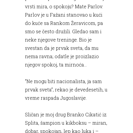
vrsti mira, o spokoju? Mate Parlov.
Parlov je u Fažani stanovao u kući
do kuće sa Rankom Žeravicom, pa
smo se često družili. Gledao sam i
neke njegove treninge. Bio je
svestan da je prvak sveta, da mu
nema ravna; odatle je proizlazio
njegov spokoj, ta mirnoća…
“Ne mogu biti nacionalista, ja sam
prvak sveta”, rekao je devedesetih, u
vreme raspada Jugoslavije.
Sličan je moj drug Branko Cikatić iz
Splita, šampion u kikboksu – miran,
dobar, spokojan, lep kao luka i –