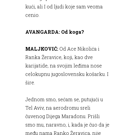
kući, ali I od ljudi koje sam veoma
cenio.
AVANGARDA: Od koga?
MALJKOVIĆ:
Od Ace Nikolića i
Ranka Žeravice, koji, kao dve
karijatide, na svojim leđima nose
celokupnu jugoslovensku košarku. I
šire.
Jednom smo, sećam se, putujući u
Tel Aviv, na aerodromu sreli
čuvenog Dijega Maradonu. Prišli
smo mu, naravno, i, kada je čuo da je
među nama Ranko Žeravica, nije