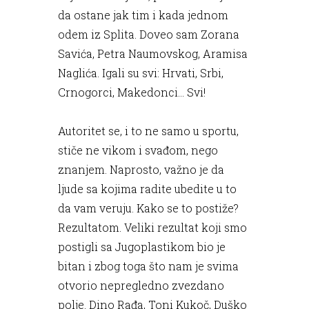
da ostane jak tim i kada jednom
odem iz Splita. Doveo sam Zorana
Savića, Petra Naumovskog, Aramisa
Naglića. Igali su svi: Hrvati, Srbi,
Crnogorci, Makedonci... Svi!
Autoritet se, i to ne samo u sportu,
stiče ne vikom i svađom, nego
znanjem. Naprosto, važno je da
ljude sa kojima radite ubedite u to
da vam veruju. Kako se to postiže?
Rezultatom. Veliki rezultat koji smo
postigli sa Jugoplastikom bio je
bitan i zbog toga što nam je svima
otvorio nepregledno zvezdano
polje. Dino Rađa, Toni Kukoč, Duško