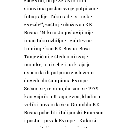
zauzvrat, on je Žeravicinim
sinovima poslao svoje potpisane
fotografije. Tako rade istinske
zvezde!”; zašto je obožavao KK
Bosna: “Niko u Jugoslaviji nije
imao tako ozbiljne i zahtevne
treninge kao KK Bosna. Boša
Tanjević nije štedeo ni svoje
momke, a ni sebe i na kraju je
uspeo da ih potpuno zasluženo
dovede do šampiona Evrope.
Sećam se, recimo, da sam se 1979.
kao vojnik u Kragujevcu, kladio u
veliki novac da će u Grenoblu KK
Bosna pobediti italijanski Emerson
i postati prvak Evrope… Kako si