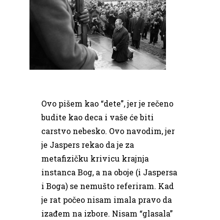
Ovo pišem kao “dete”, jer je rečeno
budite kao deca i vaše će biti
carstvo nebesko. Ovo navodim, jer
je Jaspers rekao da je za
metafizičku krivicu krajnja
instanca Bog, a na oboje (i Jaspersa
i Boga) se nemušto referiram. Kad
je rat počeo nisam imala pravo da
izađem na izbore. Nisam “glasala”