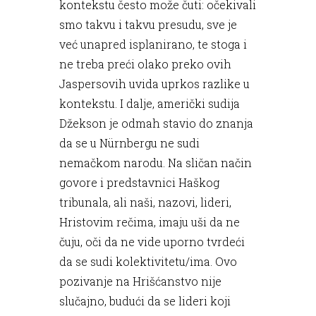
kontekstu često može čuti: očekivali
smo takvu i takvu presudu, sve je
već unapred isplanirano, te stoga i
ne treba preći olako preko ovih
Jaspersovih uvida uprkos razlike u
kontekstu. I dalje, američki sudija
Džekson je odmah stavio do znanja
da se u Nürnbergu ne sudi
nemačkom narodu. Na sličan način
govore i predstavnici Haškog
tribunala, ali naši, nazovi, lideri,
Hristovim rečima, imaju uši da ne
čuju, oči da ne vide uporno tvrdeći
da se sudi kolektivitetu/ima. Ovo
pozivanje na Hrišćanstvo nije
slučajno, budući da se lideri koji