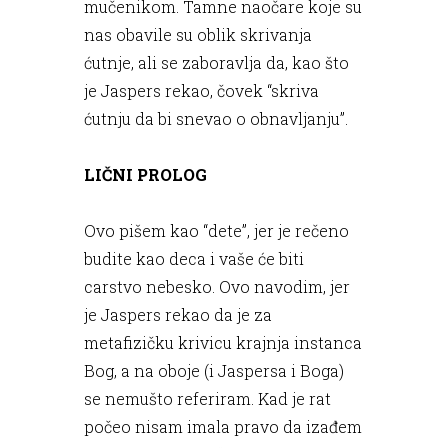
mučenikom. Tamne naočare koje su
nas obavile su oblik skrivanja
ćutnje, ali se zaboravlja da, kao što
je Jaspers rekao, čovek “skriva
ćutnju da bi snevao o obnavljanju”.
LIČNI PROLOG
Ovo pišem kao “dete”, jer je rečeno
budite kao deca i vaše će biti
carstvo nebesko. Ovo navodim, jer
je Jaspers rekao da je za
metafizičku krivicu krajnja instanca
Bog, a na oboje (i Jaspersa i Boga)
se nemušto referiram. Kad je rat
počeo nisam imala pravo da izađem