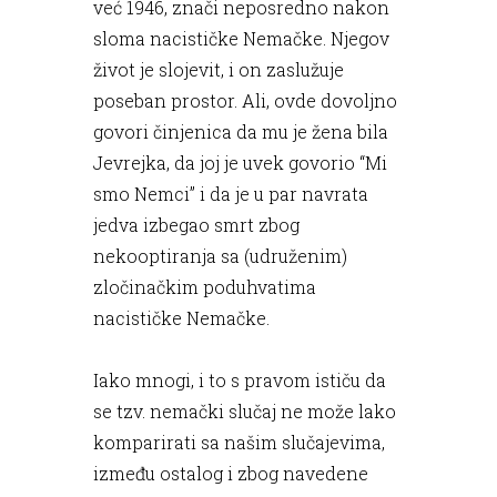
već 1946, znači neposredno nakon
sloma nacističke Nemačke. Njegov
život je slojevit, i on zaslužuje
poseban prostor. Ali, ovde dovoljno
govori činjenica da mu je žena bila
Jevrejka, da joj je uvek govorio “Mi
smo Nemci” i da je u par navrata
jedva izbegao smrt zbog
nekooptiranja sa (udruženim)
zločinačkim poduhvatima
nacističke Nemačke.
Iako mnogi, i to s pravom ističu da
se tzv. nemački slučaj ne može lako
komparirati sa našim slučajevima,
između ostalog i zbog navedene