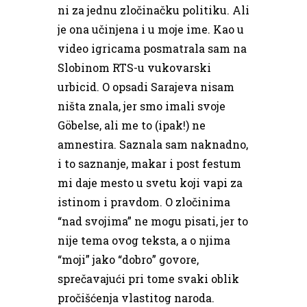
ni za jednu zločinačku politiku. Ali
je ona učinjena i u moje ime. Kao u
video igricama posmatrala sam na
Slobinom RTS-u vukovarski
urbicid. O opsadi Sarajeva nisam
ništa znala, jer smo imali svoje
Göbelse, ali me to (ipak!) ne
amnestira. Saznala sam naknadno,
i to saznanje, makar i post festum
mi daje mesto u svetu koji vapi za
istinom i pravdom. O zločinima
“nad svojima” ne mogu pisati, jer to
nije tema ovog teksta, a o njima
“moji” jako “dobro” govore,
sprečavajući pri tome svaki oblik
pročišćenja vlastitog naroda.