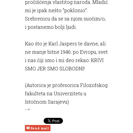
pročišćenja vlastitog naroda. Mladić
mi je ipak nešto “poklonio”:
Srebrenicu da se sa njom suočim/o,
i postanemo bolji ljudi.
Kao što je Karl Jaspers te davne, ali
ne manje bitne 1946. po Evropu, svet
i nas čiji smo i mi deo rekao: KRIVI
SMO JER SMO SLOBODNI!
(Autorica je profesorica Filozofskog
fakulteta na Univerzitetu u
Istočnom Sarajevu)
-->
Send mail