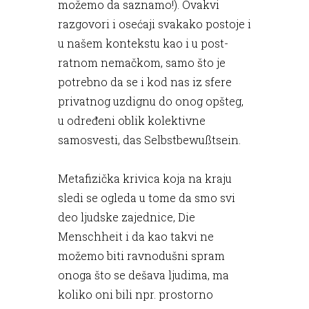
možemo da saznamo!). Ovakvi
razgovori i osećaji svakako postoje i
u našem kontekstu kao i u post-
ratnom nemačkom, samo što je
potrebno da se i kod nas iz sfere
privatnog uzdignu do onog opšteg,
u određeni oblik kolektivne
samosvesti, das Selbstbewußtsein.
Metafizička krivica koja na kraju
sledi se ogleda u tome da smo svi
deo ljudske zajednice, Die
Menschheit i da kao takvi ne
možemo biti ravnodušni spram
onoga što se dešava ljudima, ma
koliko oni bili npr. prostorno