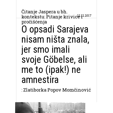
Čitanje Jaspera u bh.
12.12.2017
kontekstu: Pitanje krivice i
pročišćenja
O opsadi Sarajeva
nisam ništa znala,
jer smo imali
svoje Göbelse, ali
me to (ipak!) ne
amnestira
: Zlatiborka Popov Momčinović