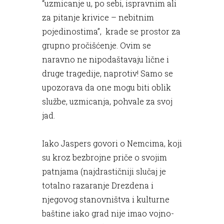
“uzmicanje u, po sebi, ispravnim ali
za pitanje krivice – nebitnim
pojedinostima”, krade se prostor za
grupno pročišćenje. Ovim se
naravno ne nipodaštavaju lične i
druge tragedije, naprotiv! Samo se
upozorava da one mogu biti oblik
službe, uzmicanja, pohvale za svoj
jad.
Iako Jaspers govori o Nemcima, koji
su kroz bezbrojne priče o svojim
patnjama (najdrastičniji slučaj je
totalno razaranje Drezdena i
njegovog stanovništva i kulturne
baštine iako grad nije imao vojno-