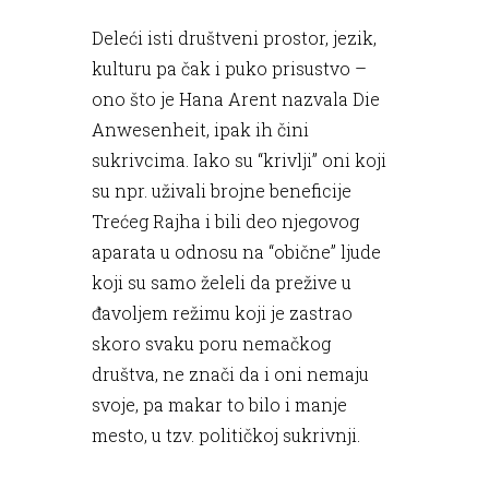
Deleći isti društveni prostor, jezik,
kulturu pa čak i puko prisustvo –
ono što je Hana Arent nazvala Die
Anwesenheit, ipak ih čini
sukrivcima. Iako su “krivlji” oni koji
su npr. uživali brojne beneficije
Trećeg Rajha i bili deo njegovog
aparata u odnosu na “obične” ljude
koji su samo želeli da prežive u
đavoljem režimu koji je zastrao
skoro svaku poru nemačkog
društva, ne znači da i oni nemaju
svoje, pa makar to bilo i manje
mesto, u tzv. političkoj sukrivnji.