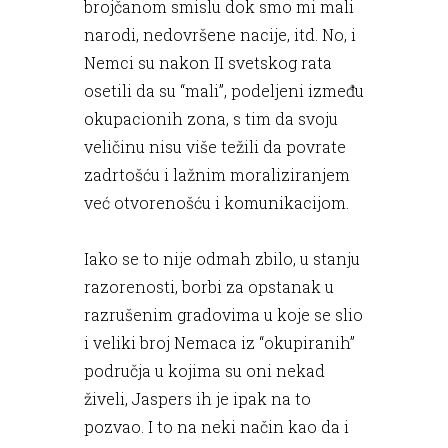
brojčanom smislu dok smo mi mali
narodi, nedovršene nacije, itd. No, i
Nemci su nakon II svetskog rata
osetili da su “mali”, podeljeni između
okupacionih zona, s tim da svoju
veličinu nisu više težili da povrate
zadrtošću i lažnim moraliziranjem
već otvorenošću i komunikacijom.
Iako se to nije odmah zbilo, u stanju
razorenosti, borbi za opstanak u
razrušenim gradovima u koje se slio
i veliki broj Nemaca iz “okupiranih”
područja u kojima su oni nekad
živeli, Jaspers ih je ipak na to
pozvao. I to na neki način kao da i