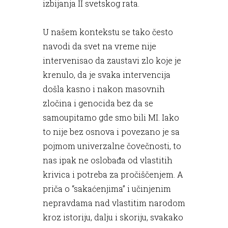
izbijanja II svetskog rata.
U našem kontekstu se tako često
navodi da svet na vreme nije
intervenisao da zaustavi zlo koje je
krenulo, da je svaka intervencija
došla kasno i nakon masovnih
zločina i genocida bez da se
samoupitamo gde smo bili MI. Iako
to nije bez osnova i povezano je sa
pojmom univerzalne čovečnosti, to
nas ipak ne oslobađa od vlastitih
krivica i potreba za pročiščenjem. A
priča o “sakaćenjima” i učinjenim
nepravdama nad vlastitim narodom
kroz istoriju, dalju i skoriju, svakako