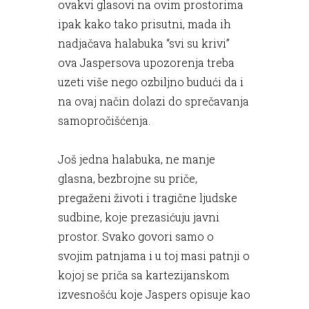
ovakvi glasovi na ovim prostorima
ipak kako tako prisutni, mada ih
nadjačava halabuka “svi su krivi”
ova Jaspersova upozorenja treba
uzeti više nego ozbiljno budući da i
na ovaj način dolazi do sprečavanja
samopročišćenja.
Još jedna halabuka, ne manje
glasna, bezbrojne su priče,
pregaženi životi i tragične ljudske
sudbine, koje prezasićuju javni
prostor. Svako govori samo o
svojim patnjama i u toj masi patnji o
kojoj se priča sa kartezijanskom
izvesnošću koje Jaspers opisuje kao