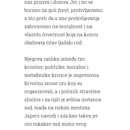
nas priziva i doziva. Jer i mi se
borimo za goli život, preživljavamo,
a što preti da u ime preživljavanja
zaboravimo na moralnost i na
vlastitu čovečnost koja na koncu
obuhvata čitav ljudski rod.
Njegova razlika između tzv.
krivične, političke, moralne i
metafizičke krivice je impresivna.
Krivičnu snose oni koji su
organizovali, a i počinili stravične
zločine i za njih je jedina instanca
sud, mada na nekim mestima
Japers navodi i sila kao takva jer
oni nikakav sud mimo svog