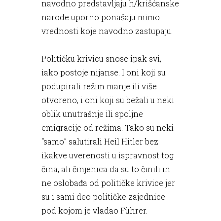
navodno predstavljaju h/krišćanske
narode uporno ponašaju mimo
vrednosti koje navodno zastupaju.
Političku krivicu snose ipak svi,
iako postoje nijanse. I oni koji su
podupirali režim manje ili više
otvoreno, i oni koji su bežali u neki
oblik unutrašnje ili spoljne
emigracije od režima. Tako su neki
“samo” salutirali Heil Hitler bez
ikakve uverenosti u ispravnost tog
čina, ali činjenica da su to činili ih
ne oslobađa od političke krivice jer
su i sami deo političke zajednice
pod kojom je vladao Führer.