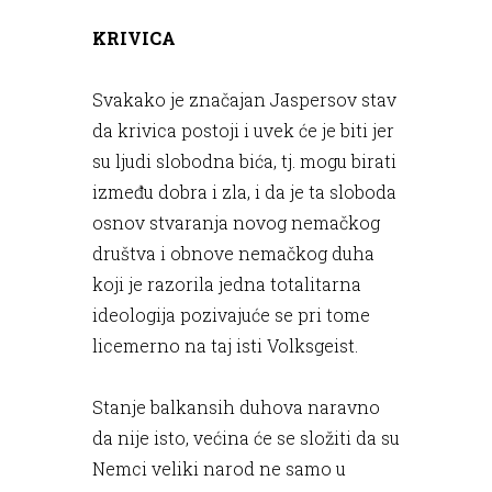
KRIVICA
Svakako je značajan Jaspersov stav
da krivica postoji i uvek će je biti jer
su ljudi slobodna bića, tj. mogu birati
između dobra i zla, i da je ta sloboda
osnov stvaranja novog nemačkog
društva i obnove nemačkog duha
koji je razorila jedna totalitarna
ideologija pozivajuće se pri tome
licemerno na taj isti Volksgeist.
Stanje balkansih duhova naravno
da nije isto, većina će se složiti da su
Nemci veliki narod ne samo u