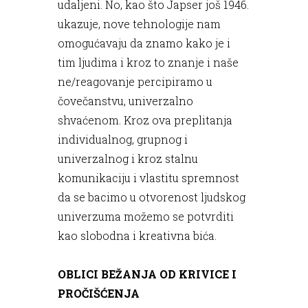
udaljeni. No, kao što Japser još 1946.
ukazuje, nove tehnologije nam
omogućavaju da znamo kako je i
tim ljudima i kroz to znanje i naše
ne/reagovanje percipiramo u
čovečanstvu, univerzalno
shvaćenom. Kroz ova preplitanja
individualnog, grupnog i
univerzalnog i kroz stalnu
komunikaciju i vlastitu spremnost
da se bacimo u otvorenost ljudskog
univerzuma možemo se potvrditi
kao slobodna i kreativna bića.
OBLICI BEŽANJA OD KRIVICE I
PROČIŠĆENJA