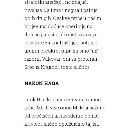
strateški značaj) i ne znajući
nivelisali, a time i negirali patnje
onih drugih. Ovakve priče u našim
krajevima doduše operiraju na
drugačiji način, ali opet sužavaju
prostore za unutrašnji, a potom i
grupni preokret (npr. mi smo “im”
razorili Vukovar, oni su proterali
Srbe iz Krajine i tome slično).
NAKON HAGA
I dok Hag konačno zatvara samog
sebe, MI, ili više onog MI koji bežimo
od pročišćenja, navedenih oblika
krivice i slično optužujemo taj isti