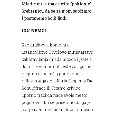
Mladić mi je ipak nešto “poklonio”:
Srebrenicu da se sa njom suočim/o,
i postanemo bolji ljudi.
IDU NEMCI
Kao društvo u kome nije
ustanovljeno Orvelovo ministarstvo
zaboravljanja (mada možda i jeste a
da to ne vidimo), ali jeste zasigurno
negiranja, pokušaj ponovnog
reflektiranja dela Karla Jaspersa Die
Schuldfrage ili Pitanje krivice
uporno traži da nađe svoje mesto,
pogotovo ako se prisetimo da ga je
ovaj čuveni nemački filozof napisao