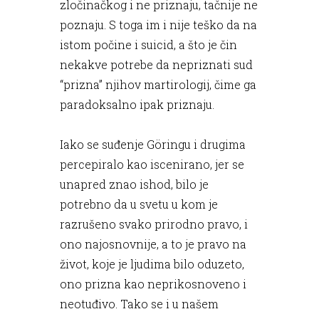
zločinačkog i ne priznaju, tačnije ne
poznaju. S toga im i nije teško da na
istom počine i suicid, a što je čin
nekakve potrebe da nepriznati sud
“prizna” njihov martirologij, čime ga
paradoksalno ipak priznaju.
Iako se suđenje Göringu i drugima
percepiralo kao iscenirano, jer se
unapred znao ishod, bilo je
potrebno da u svetu u kom je
razrušeno svako prirodno pravo, i
ono najosnovnije, a to je pravo na
život, koje je ljudima bilo oduzeto,
ono prizna kao neprikosnoveno i
neotuđivo. Tako se i u našem