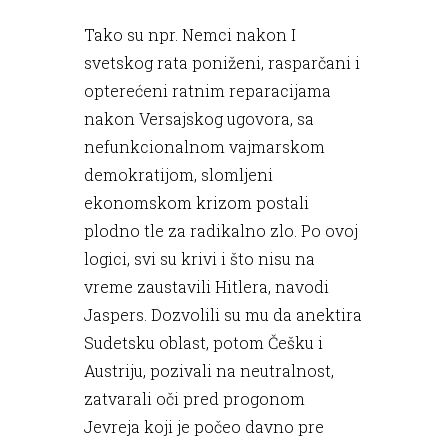
Tako su npr. Nemci nakon I
svetskog rata poniženi, rasparčani i
opterećeni ratnim reparacijama
nakon Versajskog ugovora, sa
nefunkcionalnom vajmarskom
demokratijom, slomljeni
ekonomskom krizom postali
plodno tle za radikalno zlo. Po ovoj
logici, svi su krivi i što nisu na
vreme zaustavili Hitlera, navodi
Jaspers. Dozvolili su mu da anektira
Sudetsku oblast, potom Češku i
Austriju, pozivali na neutralnost,
zatvarali oči pred progonom
Jevreja koji je počeo davno pre