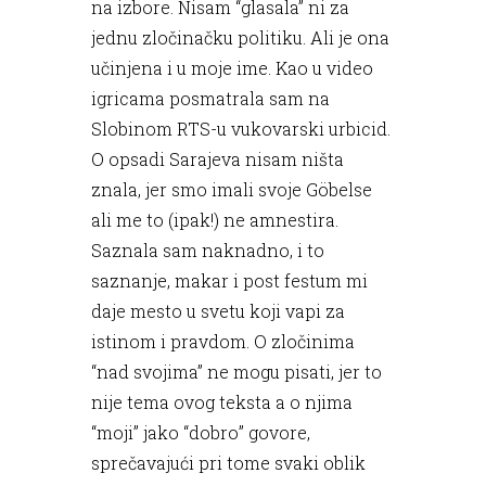
na izbore. Nisam “glasala” ni za
jednu zločinačku politiku. Ali je ona
učinjena i u moje ime. Kao u video
igricama posmatrala sam na
Slobinom RTS-u vukovarski urbicid.
O opsadi Sarajeva nisam ništa
znala, jer smo imali svoje Göbelse
ali me to (ipak!) ne amnestira.
Saznala sam naknadno, i to
saznanje, makar i post festum mi
daje mesto u svetu koji vapi za
istinom i pravdom. O zločinima
“nad svojima” ne mogu pisati, jer to
nije tema ovog teksta a o njima
“moji” jako “dobro” govore,
sprečavajući pri tome svaki oblik