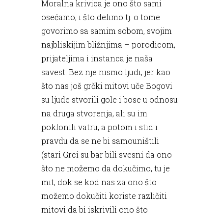
Moralna krivica je ono što sami
osećamo, i što delimo tj. o tome
govorimo sa samim sobom, svojim
najbliskijim bližnjima – porodicom,
prijateljima i instanca je naša
savest. Bez nje nismo ljudi, jer kao
što nas još grčki mitovi uče Bogovi
su ljude stvorili gole i bose u odnosu
na druga stvorenja, ali su im
poklonili vatru, a potom i stid i
pravdu da se ne bi samouništili
(stari Grci su bar bili svesni da ono
što ne možemo da dokučimo, tu je
mit, dok se kod nas za ono što
možemo dokučiti koriste različiti
mitovi da bi iskrivili ono što