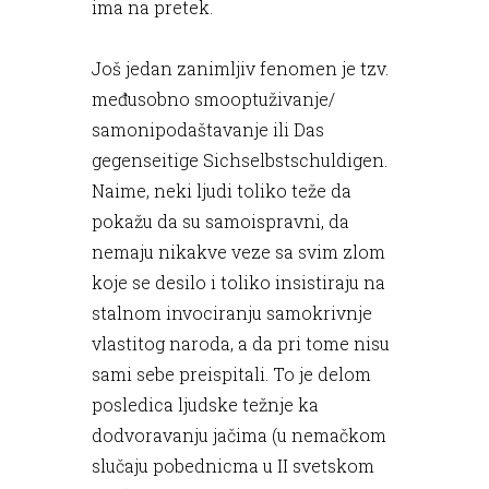
ima na pretek.
Još jedan zanimljiv fenomen je tzv.
međusobno smooptuživanje/
samonipodaštavanje ili Das
gegenseitige Sichselbstschuldigen.
Naime, neki ljudi toliko teže da
pokažu da su samoispravni, da
nemaju nikakve veze sa svim zlom
koje se desilo i toliko insistiraju na
stalnom invociranju samokrivnje
vlastitog naroda, a da pri tome nisu
sami sebe preispitali. To je delom
posledica ljudske težnje ka
dodvoravanju jačima (u nemačkom
slučaju pobednicma u II svetskom