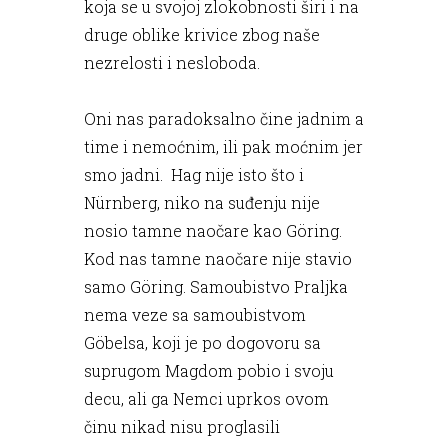
koja se u svojoj zlokobnosti širi i na
druge oblike krivice zbog naše
nezrelosti i nesloboda.
Oni nas paradoksalno čine jadnim a
time i nemoćnim, ili pak moćnim jer
smo jadni. Hag nije isto što i
Nürnberg, niko na suđenju nije
nosio tamne naočare kao Göring.
Kod nas tamne naočare nije stavio
samo Göring. Samoubistvo Praljka
nema veze sa samoubistvom
Göbelsa, koji je po dogovoru sa
suprugom Magdom pobio i svoju
decu, ali ga Nemci uprkos ovom
činu nikad nisu proglasili