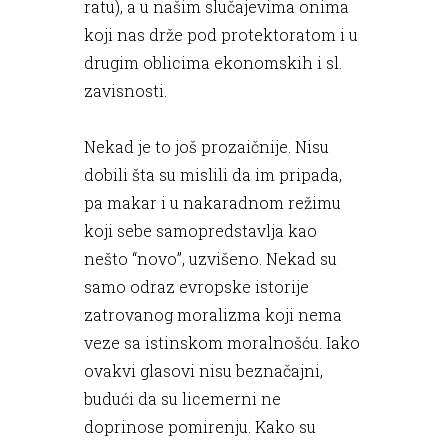
ratu), a u našim slučajevima onima
koji nas drže pod protektoratom i u
drugim oblicima ekonomskih i sl.
zavisnosti.
Nekad je to još prozaičnije. Nisu
dobili šta su mislili da im pripada,
pa makar i u nakaradnom režimu
koji sebe samopredstavlja kao
nešto “novo”, uzvišeno. Nekad su
samo odraz evropske istorije
zatrovanog moralizma koji nema
veze sa istinskom moralnošću. Iako
ovakvi glasovi nisu beznačajni,
budući da su licemerni ne
doprinose pomirenju. Kako su