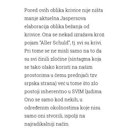
Pored ovih oblika krivice nije ništa
manje aktuelna Jaspersova
elaboracija oblika bežanja od
krivice. Ona se nekad izražava kroz
pojam “Aller Schuld”, tj. svi su krivi.
Pri tome se ne misli samo na to da
su svi činili zločine (sintagma koja
se tako olako koristi na našim
prostorima u čemu prednjači tzv.
srpska strana) već u tome što zlo
postoji inherentno u SVIM ljudima.
Ono se samo kod nekih, u
određenim okolnostima koje nisu
samo oni stvorili, ispolji na
najradikalniji način.