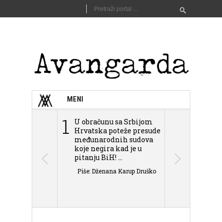
MENI
1
2
U obračunu sa Srbijom
Sarajevo n
Hrvatska poteže presude
Schmidta,
međunarodnih sudova
podjele Bi
koje negira kad je u
antisemit
pitanju BiH! ...
islamofobije
Piše: Dženana Karup Druško
Piše: Dženan