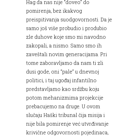
Hag da nas nije “doveo” do
pomirenja, bez ikakvog
preispitivanja suodgovornosti. Da je
samo još više probudio i produbio
zle duhove koje smo mi navodno
zakopali, a nismo. Samo smo ih
zaveštali novim generacijama. Pri
tome zaboravljamo da nam ti zli
dusi gode, oni “pale” u dnevnoj
politici, i taj ugođaj infantilno
predstavljamo kao srdžbu koju
potom mehanizmima projekcije
prebacujemo na druge. U ovom
slučaju Haški tribunal čija misija i
nije bila pomirenje već utvrđivanje
krivične odgovornosti pojedinaca,