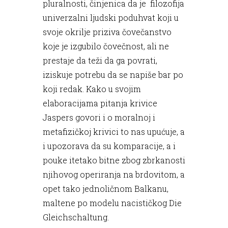
pluralnosti, činjenica da je filozofija
univerzalni ljudski poduhvat koji u
svoje okrilje priziva čovečanstvo
koje je izgubilo čovečnost, ali ne
prestaje da teži da ga povrati,
iziskuje potrebu da se napiše bar po
koji redak. Kako u svojim
elaboracijama pitanja krivice
Jaspers govori i o moralnoj i
metafizičkoj krivici to nas upućuje, a
i upozorava da su komparacije, a i
pouke itetako bitne zbog zbrkanosti
njihovog operiranja na brdovitom, a
opet tako jednoličnom Balkanu,
maltene po modelu nacističkog Die
Gleichschaltung.