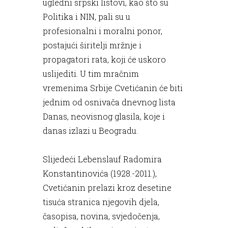
ugledni srpski listovi, kao što su
Politika i NIN, pali su u
profesionalni i moralni ponor,
postajući širitelji mržnje i
propagatori rata, koji će uskoro
uslijediti. U tim mračnim
vremenima Srbije Cvetićanin će biti
jednim od osnivača dnevnog lista
Danas, neovisnog glasila, koje i
danas izlazi u Beogradu.
Slijedeći Lebenslauf Radomira
Konstantinovića (1928.-2011.),
Cvetićanin prelazi kroz desetine
tisuća stranica njegovih djela,
časopisa, novina, svjedočenja,