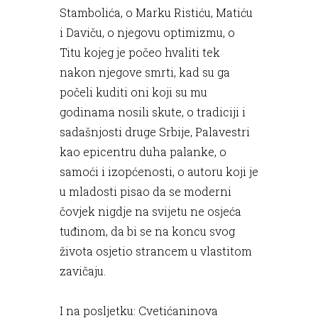
Stambolića, o Marku Ristiću, Matiću
i Daviču, o njegovu optimizmu, o
Titu kojeg je počeo hvaliti tek
nakon njegove smrti, kad su ga
počeli kuditi oni koji su mu
godinama nosili skute, o tradiciji i
sadašnjosti druge Srbije, Palavestri
kao epicentru duha palanke, o
samoći i izopćenosti, o autoru koji je
u mladosti pisao da se moderni
čovjek nigdje na svijetu ne osjeća
tuđinom, da bi se na koncu svog
života osjetio strancem u vlastitom
zavičaju.
I na posljetku: Cvetićaninova