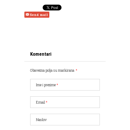
Send mail
Komentari
Obavezna polja su markirana
*
Ime i prezime
*
Email
*
Naslov