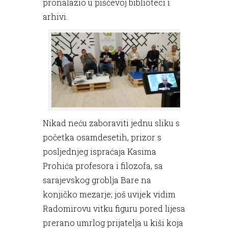
pronalazio u piščevoj biblioteci i
arhivi.
Nikad neću zaboraviti jednu sliku s
početka osamdesetih, prizor s
posljednjeg ispraćaja Kasima
Prohića profesora i filozofa, sa
sarajevskog groblja Bare na
konjičko mezarje; još uvijek vidim
Radomirovu vitku figuru pored lijesa
prerano umrlog prijatelja u kiši koja