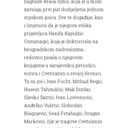
nagrade Braća Šimić, koja je u mom
zavičaju prvi put dodijeljena jednom
srpskom piscu. Sve te događaje, kao
i činjenicu da je njegova velika
prijateljica Hanifa Kapidžić
Osmanagić, koja je doktorirala na
beogradskom nadrealizmu,
redovno pisala o njegovim
knjigama u sarajevskoj periodici,
notira i Cvetićanin u svojoj Hronici.
Tu su još i Ivan Focht, Mithad Begić,
Husein Tahmiščić, Mak Dizdar,
Slavko Šantić, Ivan Lovrenović,
Anđelko Vuletić, Slobodan
Blagojević, Sead Fetahagić, Dragan
Marković, čije je tragove Cvetićanin