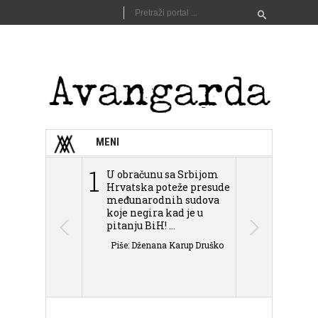
MENI
1
2
U obračunu sa Srbijom
Sarajevo n
Hrvatska poteže presude
Schmidta,
međunarodnih sudova
podjele Bi
koje negira kad je u
antisemit
pitanju BiH! ...
islamofobije
Piše: Dženana Karup Druško
Piše: Dženan