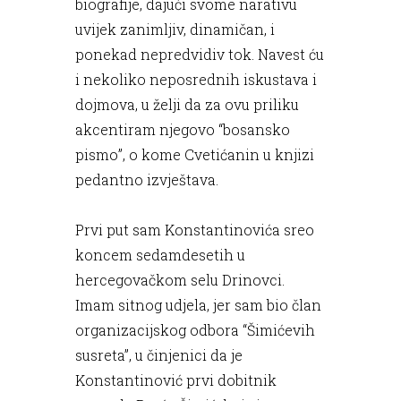
biografije, dajući svome narativu
uvijek zanimljiv, dinamičan, i
ponekad nepredvidiv tok. Navest ću
i nekoliko neposrednih iskustava i
dojmova, u želji da za ovu priliku
akcentiram njegovo “bosansko
pismo”, o kome Cvetićanin u knjizi
pedantno izvještava.
Prvi put sam Konstantinovića sreo
koncem sedamdesetih u
hercegovačkom selu Drinovci.
Imam sitnog udjela, jer sam bio član
organizacijskog odbora “Šimićevih
susreta”, u činjenici da je
Konstantinović prvi dobitnik