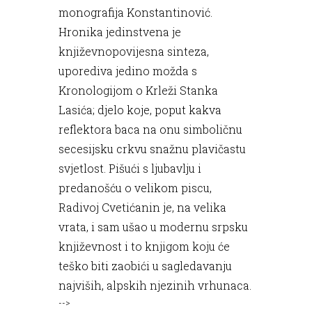
monografija Konstantinović.
Hronika jedinstvena je
književnopovijesna sinteza,
uporediva jedino možda s
Kronologijom o Krleži Stanka
Lasića; djelo koje, poput kakva
reflektora baca na onu simboličnu
secesijsku crkvu snažnu plavičastu
svjetlost. Pišući s ljubavlju i
predanošću o velikom piscu,
Radivoj Cvetićanin je, na velika
vrata, i sam ušao u modernu srpsku
književnost i to knjigom koju će
teško biti zaobići u sagledavanju
najviših, alpskih njezinih vrhunaca.
-->