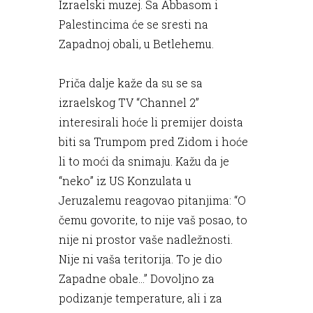
Izraelski muzej. Sa Abbasom i
Palestincima će se sresti na
Zapadnoj obali, u Betlehemu.
Priča dalje kaže da su se sa
izraelskog TV “Channel 2”
interesirali hoće li premijer doista
biti sa Trumpom pred Zidom i hoće
li to moći da snimaju. Kažu da je
“neko” iz US Konzulata u
Jeruzalemu reagovao pitanjima: “O
čemu govorite, to nije vaš posao, to
nije ni prostor vaše nadležnosti.
Nije ni vaša teritorija. To je dio
Zapadne obale...” Dovoljno za
podizanje temperature, ali i za