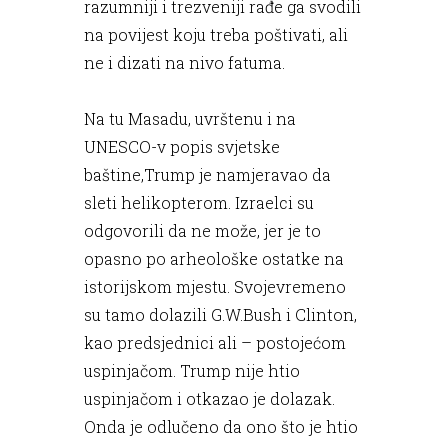
razumniji i trezveniji rađe ga svodili
na povijest koju treba poštivati, ali
ne i dizati na nivo fatuma.
Na tu Masadu, uvrštenu i na
UNESCO-v popis svjetske
baštine,Trump je namjeravao da
sleti helikopterom. Izraelci su
odgovorili da ne može, jer je to
opasno po arheološke ostatke na
istorijskom mjestu. Svojevremeno
su tamo dolazili G.W.Bush i Clinton,
kao predsjednici ali – postojećom
uspinjačom. Trump nije htio
uspinjačom i otkazao je dolazak.
Onda je odlučeno da ono što je htio