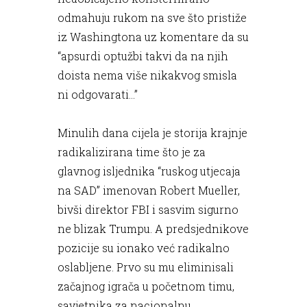
odmahuju rukom na sve što pristiže
iz Washingtona uz komentare da su
“apsurdi optužbi takvi da na njih
doista nema više nikakvog smisla
ni odgovarati...”
Minulih dana cijela je storija krajnje
radikalizirana time što je za
glavnog isljednika “ruskog utjecaja
na SAD” imenovan Robert Mueller,
bivši direktor FBI i sasvim sigurno
ne blizak Trumpu. A predsjednikove
pozicije su ionako već radikalno
oslabljene. Prvo su mu eliminisali
začajnog igrača u početnom timu,
savjetnika za nacionalnu