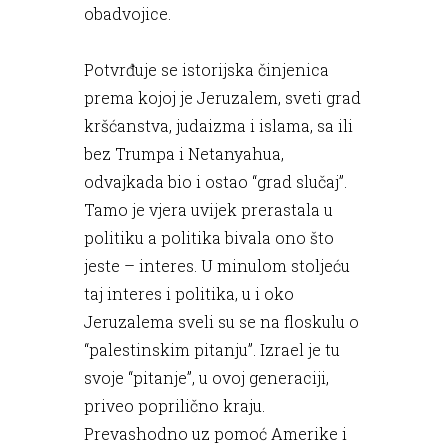
obadvojice.
Potvrđuje se istorijska činjenica
prema kojoj je Jeruzalem, sveti grad
kršćanstva, judaizma i islama, sa ili
bez Trumpa i Netanyahua,
odvajkada bio i ostao “grad slučaj”.
Tamo je vjera uvijek prerastala u
politiku a politika bivala ono što
jeste – interes. U minulom stoljeću
taj interes i politika, u i oko
Jeruzalema sveli su se na floskulu o
“palestinskim pitanju”. Izrael je tu
svoje “pitanje”, u ovoj generaciji,
priveo poprilično kraju.
Prevashodno uz pomoć Amerike i