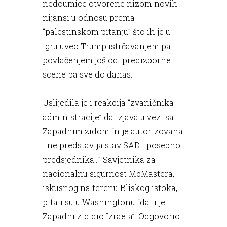
nedoumice otvorene nizom novih
nijansi u odnosu prema
“palestinskom pitanju” što ih je u
igru uveo Trump istrčavanjem pa
povlačenjem još od predizborne
scene pa sve do danas.
Uslijedila je i reakcija “zvaničnika
administracije” da izjava u vezi sa
Zapadnim zidom “nije autorizovana
i ne predstavlja stav SAD i posebno
predsjednika...” Savjetnika za
nacionalnu sigurnost McMastera,
iskusnog na terenu Bliskog istoka,
pitali su u Washingtonu “da li je
Zapadni zid dio Izraela”. Odgovorio