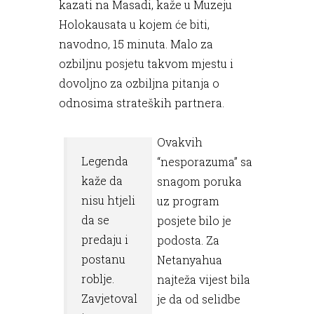
kazati na Masadi, kaže u Muzeju
Holokausata u kojem će biti,
navodno, 15 minuta. Malo za
ozbiljnu posjetu takvom mjestu i
dovoljno za ozbiljna pitanja o
odnosima strateških partnera.
Ovakvih
Legenda
“nesporazuma” sa
kaže da
snagom poruka
nisu htjeli
uz program
da se
posjete bilo je
predaju i
podosta. Za
postanu
Netanyahua
roblje.
najteža vijest bila
Zavjetoval
je da od selidbe