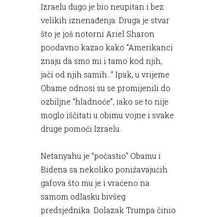
Izraelu dugo je bio neupitan i bez
velikih iznenađenja. Druga je stvar
što je još notorni Ariel Sharon
poodavno kazao kako “Amerikanci
znaju da smo mi i tamo kod njih,
jači od njih samih...” Ipak, u vrijeme
Obame odnosi su se promijenili do
ozbiljne “hladnoće”, iako se to nije
moglo iščitati u obimu vojne i svake
druge pomoći Izraelu.
Netanyahu je “počastio” Obamu i
Bidena sa nekoliko ponižavajućih
gafova što mu je i vraćeno na
samom odlasku bivšeg
predsjednika. Dolazak Trumpa činio