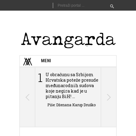
MENI
1
2
U obračunu sa Srbijom
Sarajevo n
Hrvatska poteže presude
Schmidta,
međunarodnih sudova
podjele Bi
koje negira kad je u
antisemit
pitanju BiH! ...
islamofobije
Piše: Dženana Karup Druško
Piše: Dženan