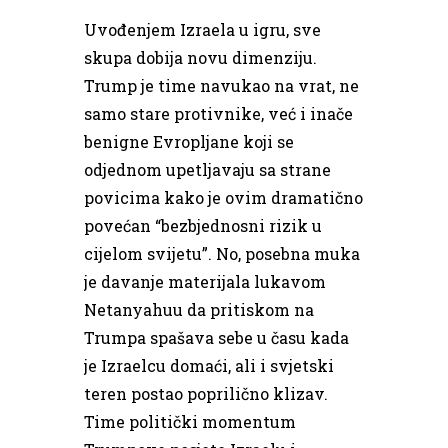
Uvođenjem Izraela u igru, sve
skupa dobija novu dimenziju.
Trump je time navukao na vrat, ne
samo stare protivnike, već i inače
benigne Evropljane koji se
odjednom upetljavaju sa strane
povicima kako je ovim dramatično
povećan “bezbjednosni rizik u
cijelom svijetu”. No, posebna muka
je davanje materijala lukavom
Netanyahuu da pritiskom na
Trumpa spašava sebe u času kada
je Izraelcu domaći, ali i svjetski
teren postao poprilično klizav.
Time politički momentum