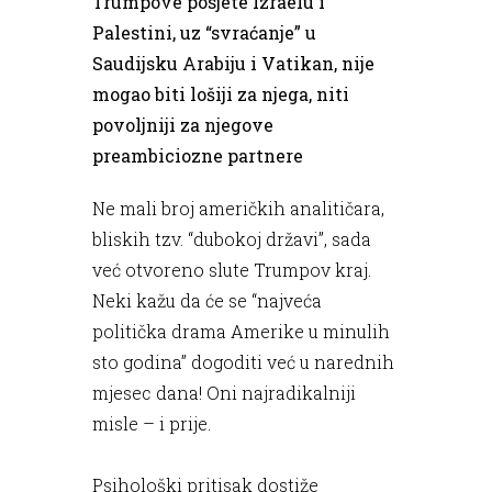
Trumpove posjete Izraelu i
Palestini, uz “svraćanje” u
Saudijsku Arabiju i Vatikan, nije
mogao biti lošiji za njega, niti
povoljniji za njegove
preambiciozne partnere
Ne mali broj američkih analitičara,
bliskih tzv. “dubokoj državi”, sada
već otvoreno slute Trumpov kraj.
Neki kažu da će se “najveća
politička drama Amerike u minulih
sto godina” dogoditi već u narednih
mjesec dana! Oni najradikalniji
misle – i prije.
Psihološki pritisak dostiže