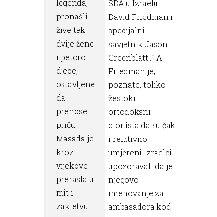
legenda,
SDA u Izraelu
pronašli
David Friedman i
žive tek
specijalni
dvije žene
savjetnik Jason
i petoro
Greenblatt...” A
djece,
Friedman je,
ostavljene
poznato, toliko
da
žestoki i
prenose
ortodoksni
priču.
cionista da su čak
Masada je
i relativno
kroz
umjereni Izraelci
vijekove
upozoravali da je
prerasla u
njegovo
mit i
imenovanje za
zakletvu
ambasadora kod