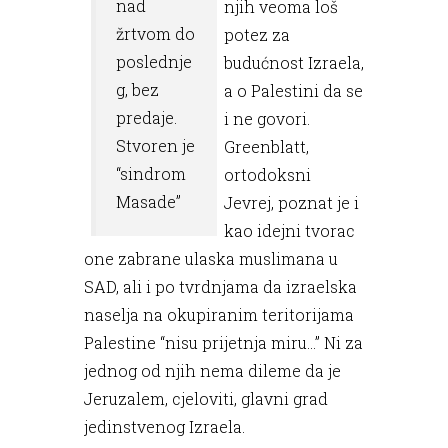
nad
njih veoma loš
žrtvom do
potez za
poslednje
budućnost Izraela,
g, bez
a o Palestini da se
predaje.
i ne govori.
Stvoren je
Greenblatt,
“sindrom
ortodoksni
Masade”
Jevrej, poznat je i
kao idejni tvorac
one zabrane ulaska muslimana u
SAD, ali i po tvrdnjama da izraelska
naselja na okupiranim teritorijama
Palestine “nisu prijetnja miru...” Ni za
jednog od njih nema dileme da je
Jeruzalem, cjeloviti, glavni grad
jedinstvenog Izraela.