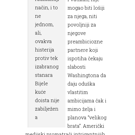
način, i to
mogao biti lošiji
ne
za njega, niti
jednom,
povoljniji za
ali,
njegove
ovakva
preambiciozne
histerija
partnere koji
protiv tek
ispotiha čekaju
izabranog
slabosti
stanara
Washingtona da
Bijele
daju oduška
kuće
vlastitim
doista nije
ambicijama čak i
zabilježen
mimo želja i
a
planova “velikog
brata”. Američki
medijski promatrači intrigantnijih