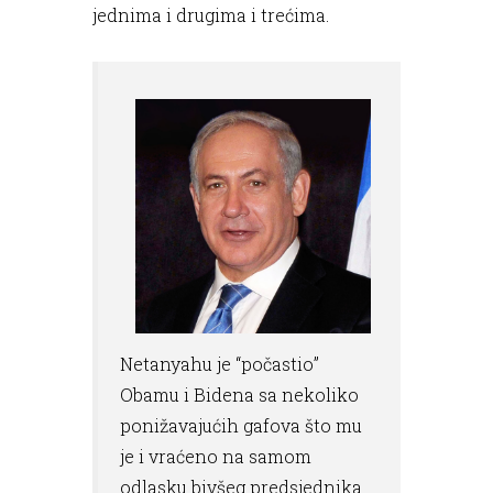
jednima i drugima i trećima.
Netanyahu je “počastio”
Obamu i Bidena sa nekoliko
ponižavajućih gafova što mu
je i vraćeno na samom
odlasku bivšeg predsjednika.