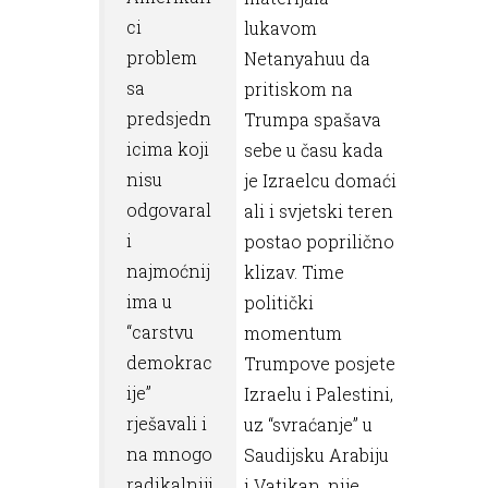
ci
lukavom
problem
Netanyahuu da
sa
pritiskom na
predsjedn
Trumpa spašava
icima koji
sebe u času kada
nisu
je Izraelcu domaći
odgovaral
ali i svjetski teren
i
postao poprilično
najmoćnij
klizav. Time
ima u
politički
“carstvu
momentum
demokrac
Trumpove posjete
ije”
Izraelu i Palestini,
rješavali i
uz “svraćanje” u
na mnogo
Saudijsku Arabiju
radikalniji
i Vatikan, nije