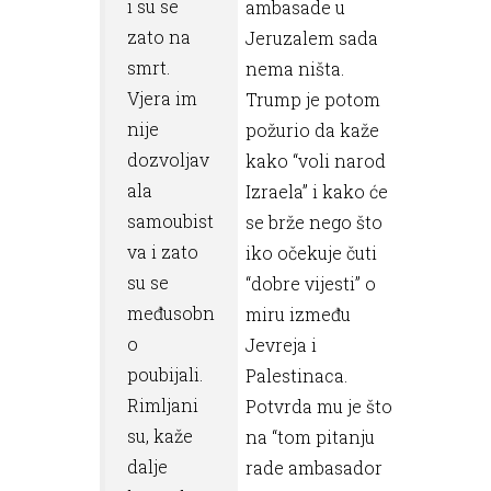
i su se
ambasade u
zato na
Jeruzalem sada
smrt.
nema ništa.
Vjera im
Trump je potom
nije
požurio da kaže
dozvoljav
kako “voli narod
ala
Izraela” i kako će
samoubist
se brže nego što
va i zato
iko očekuje čuti
su se
“dobre vijesti” o
međusobn
miru između
o
Jevreja i
poubijali.
Palestinaca.
Rimljani
Potvrda mu je što
su, kaže
na “tom pitanju
dalje
rade ambasador