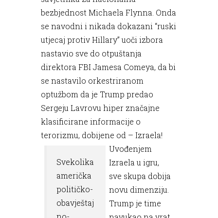
bezbjednost Michaela Flynna. Onda
se navodni i nikada dokazani “ruski
utjecaj protiv Hillary” uoči izbora
nastavio sve do otpuštanja
direktora FBI Jamesa Comeya, da bi
se nastavilo orkestriranom
optužbom da je Trump predao
Sergeju Lavrovu hiper značajne
klasificirane informacije o
terorizmu, dobijene od – Izraela!
Uvođenjem
Svekolika
Izraela u igru,
američka
sve skupa dobija
političko-
novu dimenziju.
obavještaj
Trump je time
no-
navukao na vrat,