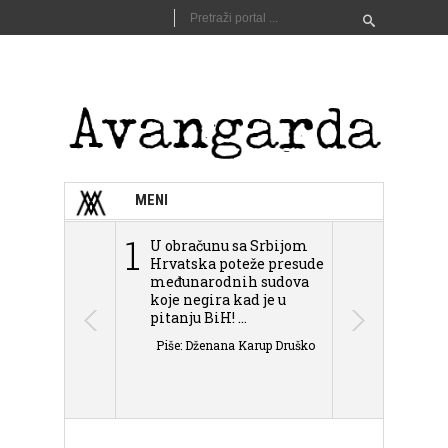
MENI
1
2
U obračunu sa Srbijom
Sarajevo n
Hrvatska poteže presude
Schmidta,
međunarodnih sudova
podjele Bi
koje negira kad je u
antisemit
pitanju BiH! ...
islamofobije
Piše: Dženana Karup Druško
Piše: Dženan