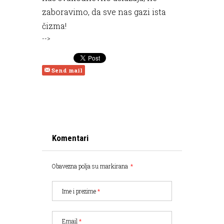
zaboravimo, da sve nas gazi ista
čizma!
-->
Send mail
Komentari
Obavezna polja su markirana
*
Ime i prezime
*
Email
*