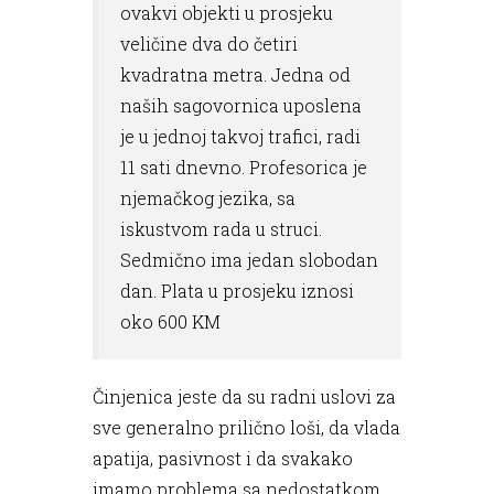
ovakvi objekti u prosjeku
veličine dva do četiri
kvadratna metra. Jedna od
naših sagovornica uposlena
je u jednoj takvoj trafici, radi
11 sati dnevno. Profesorica je
njemačkog jezika, sa
iskustvom rada u struci.
Sedmično ima jedan slobodan
dan. Plata u prosjeku iznosi
oko 600 KM
Činjenica jeste da su radni uslovi za
sve generalno prilično loši, da vlada
apatija, pasivnost i da svakako
imamo problema sa nedostatkom