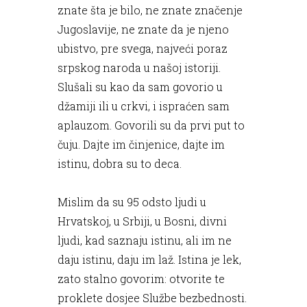
znate šta je bilo, ne znate značenje
Jugoslavije, ne znate da je njeno
ubistvo, pre svega, najveći poraz
srpskog naroda u našoj istoriji.
Slušali su kao da sam govorio u
džamiji ili u crkvi, i ispraćen sam
aplauzom. Govorili su da prvi put to
čuju. Dajte im činjenice, dajte im
istinu, dobra su to deca.
Mislim da su 95 odsto ljudi u
Hrvatskoj, u Srbiji, u Bosni, divni
ljudi, kad saznaju istinu, ali im ne
daju istinu, daju im laž. Istina je lek,
zato stalno govorim: otvorite te
proklete dosjee Službe bezbednosti.