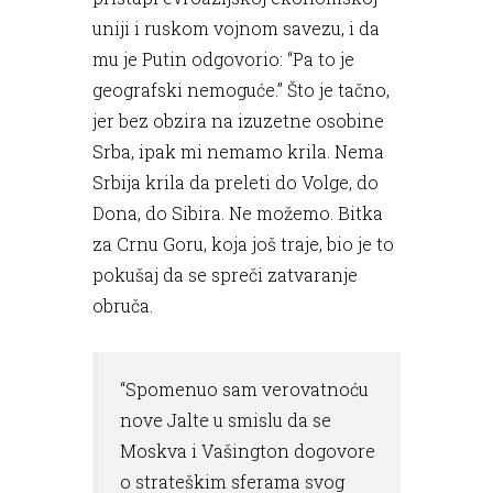
uniji i ruskom vojnom savezu, i da
mu je Putin odgovorio: “Pa to je
geografski nemoguće.” Što je tačno,
jer bez obzira na izuzetne osobine
Srba, ipak mi nemamo krila. Nema
Srbija krila da preleti do Volge, do
Dona, do Sibira. Ne možemo. Bitka
za Crnu Goru, koja još traje, bio je to
pokušaj da se spreči zatvaranje
obruča.
“Spomenuo sam verovatnoću
nove Jalte u smislu da se
Moskva i Vašington dogovore
o strateškim sferama svog