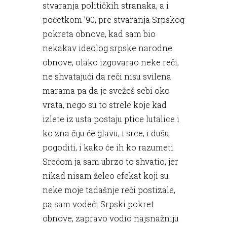
stvaranja političkih stranaka, a i
početkom ’90, pre stvaranja Srpskog
pokreta obnove, kad sam bio
nekakav ideolog srpske narodne
obnove, olako izgovarao neke reči,
ne shvatajući da reči nisu svilena
marama pa da je svežeš sebi oko
vrata, nego su to strele koje kad
izlete iz usta postaju ptice lutalice i
ko zna čiju će glavu, i srce, i dušu,
pogoditi, i kako će ih ko razumeti.
Srećom ja sam ubrzo to shvatio, jer
nikad nisam želeo efekat koji su
neke moje tadašnje reči postizale,
pa sam vodeći Srpski pokret
obnove, zapravo vodio najsnažniju