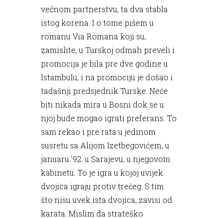
večnom partnerstvu, ta dva stabla
istog korena. I o tome pišem u
romanu Via Romana koji su,
zamislite, u Turskoj odmah preveli i
promocija je bila pre dve godine u
Istambulu, i na promociju je došao i
tadašnji predsjednik Turske. Neće
biti nikada mira u Bosni dok se u
njoj bude mogao igrati preferans. To
sam rekao i pre rata u jedinom
susretu sa Alijom Izetbegovićem, u
januaru ’92. u Sarajevu, u njegovom
kabinetu. To je igra u kojoj uvijek
dvojica igraju protiv trećeg. S tim
što nisu uvek ista dvojica, zavisi od
karata. Mislim da strateško