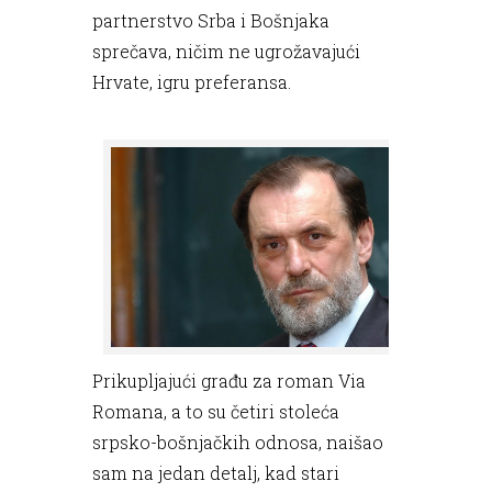
partnerstvo Srba i Bošnjaka
sprečava, ničim ne ugrožavajući
Hrvate, igru preferansa.
Prikupljajući građu za roman Via
Romana, a to su četiri stoleća
srpsko-bošnjačkih odnosa, naišao
sam na jedan detalj, kad stari