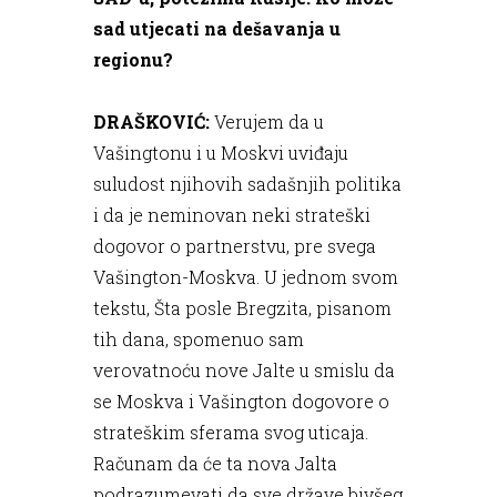
sad utjecati na dešavanja u
regionu?
DRAŠKOVIĆ:
Verujem da u
Vašingtonu i u Moskvi uviđaju
suludost njihovih sadašnjih politika
i da je neminovan neki strateški
dogovor o partnerstvu, pre svega
Vašington-Moskva. U jednom svom
tekstu, Šta posle Bregzita, pisanom
tih dana, spomenuo sam
verovatnoću nove Jalte u smislu da
se Moskva i Vašington dogovore o
strateškim sferama svog uticaja.
Računam da će ta nova Jalta
podrazumevati da sve države bivšeg