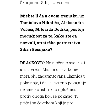
Škorpiona. Srbija zavedena.
Mislite li da u ovom trenutku, uz
Tomislava Nikolića, Aleksandra
Vučića, Milorada Dodika, postoji
mogućnost za to, kako ste ga
nazvali, strateško partnerstvo
Srba i Bošnjaka?
DRAŠKOVIĆ:
Ne možemo sve trpati
u istu vreću. Mislim da svakome
mora biti zagarantovana ulaznica u
pokajanje, i da se iskreno pokajanje
ne sme koristiti kao optužnica
protiv onoga koji se pokajao. Ti
pričaš sa čovekom koji je pre