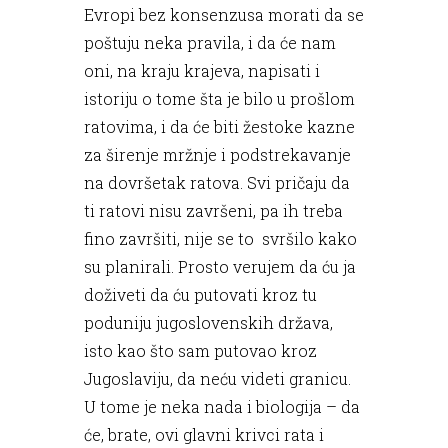
Evropi bez konsenzusa morati da se
poštuju neka pravila, i da će nam
oni, na kraju krajeva, napisati i
istoriju o tome šta je bilo u prošlom
ratovima, i da će biti žestoke kazne
za širenje mržnje i podstrekavanje
na dovršetak ratova. Svi pričaju da
ti ratovi nisu završeni, pa ih treba
fino završiti, nije se to svršilo kako
su planirali. Prosto verujem da ću ja
doživeti da ću putovati kroz tu
poduniju jugoslovenskih država,
isto kao što sam putovao kroz
Jugoslaviju, da neću videti granicu.
U tome je neka nada i biologija – da
će, brate, ovi glavni krivci rata i