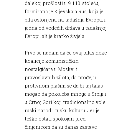
dalekoj prošlosti u 9. i 10. stoleću,
formirana je Kijevskaja Rus, koja je
bila oslonjena na tadašnju Evropu, i
jedna od vodećih država u tadašnjoj
Evropi, ali je kratko živjela.
Prvo se nadam da će ovaj talas neke
koalicije komunističkih
nostalgičara u Moskvi i
pravoslavnih zilota, da prođe, u
protivnom plašim se da bi taj talas
mogao da pokoleba mnoge u Srbiji i
u Crnoj Gori koji tradicionalno vole
ruski narod i rusku kulturu. Jer je
teško ostati spokojan pred
činjenicom da su danas zastave