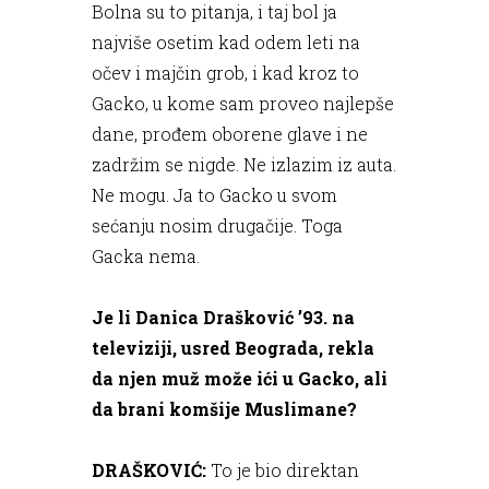
Bolna su to pitanja, i taj bol ja
najviše osetim kad odem leti na
očev i majčin grob, i kad kroz to
Gacko, u kome sam proveo najlepše
dane, prođem oborene glave i ne
zadržim se nigde. Ne izlazim iz auta.
Ne mogu. Ja to Gacko u svom
sećanju nosim drugačije. Toga
Gacka nema.
Je li Danica Drašković ’93. na
televiziji, usred Beograda, rekla
da njen muž može ići u Gacko, ali
da brani komšije Muslimane?
DRAŠKOVIĆ:
To je bio direktan