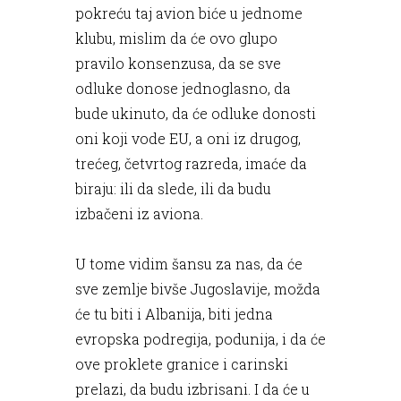
pokreću taj avion biće u jednome
klubu, mislim da će ovo glupo
pravilo konsenzusa, da se sve
odluke donose jednoglasno, da
bude ukinuto, da će odluke donosti
oni koji vode EU, a oni iz drugog,
trećeg, četvrtog razreda, imaće da
biraju: ili da slede, ili da budu
izbačeni iz aviona.
U tome vidim šansu za nas, da će
sve zemlje bivše Jugoslavije, možda
će tu biti i Albanija, biti jedna
evropska podregija, podunija, i da će
ove proklete granice i carinski
prelazi, da budu izbrisani. I da će u