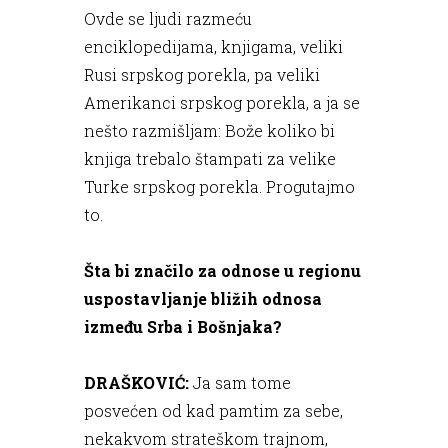
Ovde se ljudi razmeću
enciklopedijama, knjigama, veliki
Rusi srpskog porekla, pa veliki
Amerikanci srpskog porekla, a ja se
nešto razmišljam: Bože koliko bi
knjiga trebalo štampati za velike
Turke srpskog porekla. Progutajmo
to.
Šta bi značilo za odnose u regionu
uspostavljanje bližih odnosa
između Srba i Bošnjaka?
DRAŠKOVIĆ:
Ja sam tome
posvećen od kad pamtim za sebe,
nekakvom strateškom trajnom,