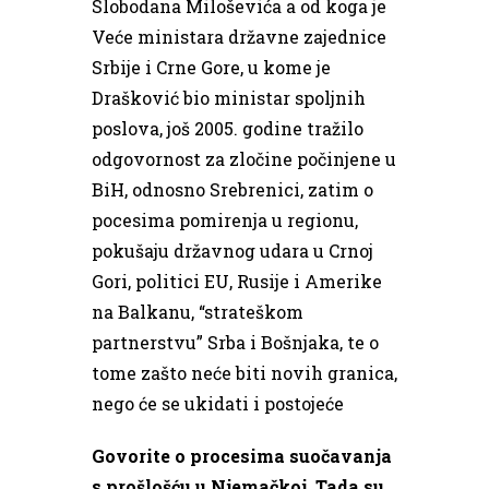
Slobodana Miloševića a od koga je
Veće ministara državne zajednice
Srbije i Crne Gore, u kome je
Drašković bio ministar spoljnih
poslova, još 2005. godine tražilo
odgovornost za zločine počinjene u
BiH, odnosno Srebrenici, zatim o
pocesima pomirenja u regionu,
pokušaju državnog udara u Crnoj
Gori, politici EU, Rusije i Amerike
na Balkanu, “strateškom
partnerstvu” Srba i Bošnjaka, te o
tome zašto neće biti novih granica,
nego će se ukidati i postojeće
Govorite o procesima suočavanja
s prošlošću u Njemačkoj. Tada su