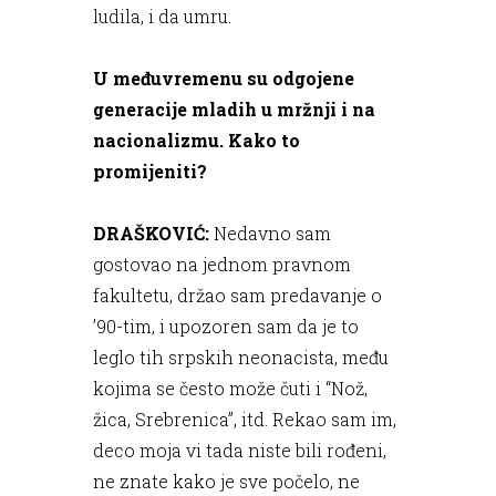
ludila, i da umru.
U međuvremenu su odgojene
generacije mladih u mržnji i na
nacionalizmu. Kako to
promijeniti?
DRAŠKOVIĆ:
Nedavno sam
gostovao na jednom pravnom
fakultetu, držao sam predavanje o
’90-tim, i upozoren sam da je to
leglo tih srpskih neonacista, među
kojima se često može čuti i “Nož,
žica, Srebrenica”, itd. Rekao sam im,
deco moja vi tada niste bili rođeni,
ne znate kako je sve počelo, ne