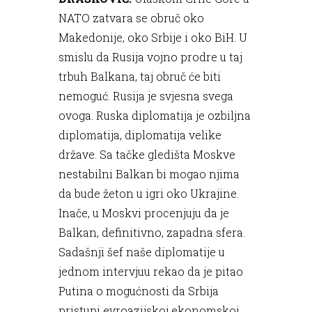
NATO zatvara se obruč oko
Makedonije, oko Srbije i oko BiH. U
smislu da Rusija vojno prodre u taj
trbuh Balkana, taj obruč će biti
nemoguć. Rusija je svjesna svega
ovoga. Ruska diplomatija je ozbiljna
diplomatija, diplomatija velike
države. Sa tačke gledišta Moskve
nestabilni Balkan bi mogao njima
da bude žeton u igri oko Ukrajine.
Inače, u Moskvi procenjuju da je
Balkan, definitivno, zapadna sfera.
Sadašnji šef naše diplomatije u
jednom intervjuu rekao da je pitao
Putina o mogućnosti da Srbija
pristupi evroazijskoj ekonomskoj