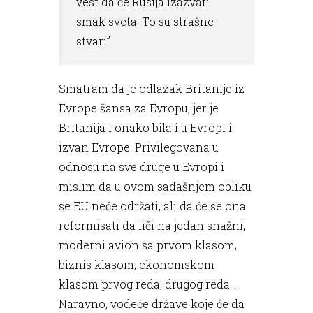
vest da će Rusija izazvati
smak sveta. To su strašne
stvari”
Smatram da je odlazak Britanije iz
Evrope šansa za Evropu, jer je
Britanija i onako bila i u Evropi i
izvan Evrope. Privilegovana u
odnosu na sve druge u Evropi i
mislim da u ovom sadašnjem obliku
se EU neće održati, ali da će se ona
reformisati da liči na jedan snažni,
moderni avion sa prvom klasom,
biznis klasom, ekonomskom
klasom prvog reda, drugog reda...
Naravno, vodeće države koje će da