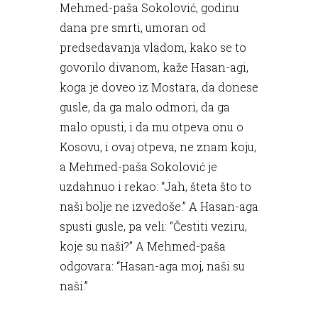
Mehmed-paša Sokolović, godinu
dana pre smrti, umoran od
predsedavanja vladom, kako se to
govorilo divanom, kaže Hasan-agi,
koga je doveo iz Mostara, da donese
gusle, da ga malo odmori, da ga
malo opusti, i da mu otpeva onu o
Kosovu, i ovaj otpeva, ne znam koju,
a Mehmed-paša Sokolović je
uzdahnuo i rekao: “Jah, šteta što to
naši bolje ne izvedoše.” A Hasan-aga
spusti gusle, pa veli: “Čestiti veziru,
koje su naši?” A Mehmed-paša
odgovara: “Hasan-aga moj, naši su
naši.”