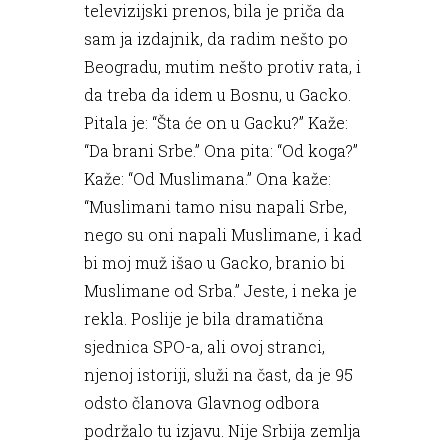
televizijski prenos, bila je priča da
sam ja izdajnik, da radim nešto po
Beogradu, mutim nešto protiv rata, i
da treba da idem u Bosnu, u Gacko.
Pitala je: “Šta će on u Gacku?” Kaže:
“Da brani Srbe.” Ona pita: “Od koga?”
Kaže: “Od Muslimana.” Ona kaže:
“Muslimani tamo nisu napali Srbe,
nego su oni napali Muslimane, i kad
bi moj muž išao u Gacko, branio bi
Muslimane od Srba.” Jeste, i neka je
rekla. Poslije je bila dramatična
sjednica SPO-a, ali ovoj stranci,
njenoj istoriji, služi na čast, da je 95
odsto članova Glavnog odbora
podržalo tu izjavu. Nije Srbija zemlja