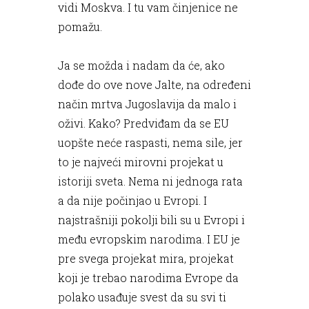
vidi Moskva. I tu vam činjenice ne
pomažu.
Ja se možda i nadam da će, ako
dođe do ove nove Jalte, na određeni
način mrtva Jugoslavija da malo i
oživi. Kako? Predviđam da se EU
uopšte neće raspasti, nema sile, jer
to je najveći mirovni projekat u
istoriji sveta. Nema ni jednoga rata
a da nije počinjao u Evropi. I
najstrašniji pokolji bili su u Evropi i
među evropskim narodima. I EU je
pre svega projekat mira, projekat
koji je trebao narodima Evrope da
polako usađuje svest da su svi ti