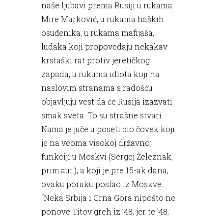
naše ljubavi prema Rusiji u rukama
Mire Marković, u rukama haških
osuđenika, u rukama mafijaša,
ludaka koji propovedaju nekakav
krstaški rat protiv jeretičkog
zapada, u rukuma idiota koji na
naslovim stranama s radošću
objavljuju vest da će Rusija izazvati
smak sveta. To su strašne stvari.
Nama je juče u poseti bio čovek koji
je na veoma visokoj državnoj
funkciji u Moskvi (Sergej Železnak,
prim.aut.), a koji je pre 15-ak dana,
ovaku poruku poslao iz Moskve:
“Neka Srbija i Crna Gora nipošto ne
ponove Titov greh iz ’48, jer te ’48,