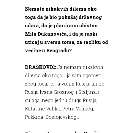
Nemate nikakvih dilema oko
toga da je bio pokušaj državnog
udara, da je planirano ubistvo
Mila Đukanovića, i da je ruski
uticaj u svemu tome, za razliku od
većine u Beogradu?
DRAŠKOVIĆ:
Ja nemam nikakvih
dilema oko toga. I ja sam ogorčen
zbog toga, jer ja volim Rusiju, ali ne
Rusiju Ivana Groznog, i Staljina, i
gulaga, nego jednu drugu Rusiju,
Katarine Velike, Petra Velikog,
Puškina, Dostojevskog...