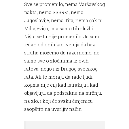
Sve se promenilo, nema Varšavskog
pakta, nema SSSR-a, nema
Jugoslavije, nema Tita, nema čak ni
Miloševića, ima samo tih službi.
Ništa se tu nije promenilo. Ja sam
jedan od onih koji veruju da bez
straha možemo da razgrnemo, ne
samo sve o zločinima iz ovih
ratova, nego i iz Drugog svetskog
rata. Ali to moraju da rade ljudi,
kojima nije cilj kad istražuju i kad
objavljuju, da podstaknu na mržnju,
na zlo, i koji će svaku činjenicu
saopštiti na uverljiv način.