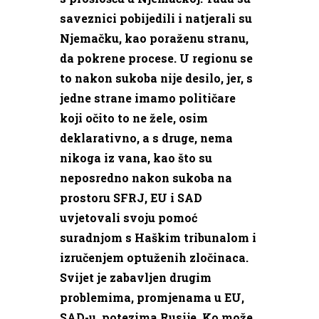
saveznici pobijedili i natjerali su
Njemačku, kao poraženu stranu,
da pokrene procese. U regionu se
to nakon sukoba nije desilo, jer, s
jedne strane imamo političare
koji očito to ne žele, osim
deklarativno, a s druge, nema
nikoga iz vana, kao što su
neposredno nakon sukoba na
prostoru SFRJ, EU i SAD
uvjetovali svoju pomoć
suradnjom s Haškim tribunalom i
izručenjem optuženih zločinaca.
Svijet je zabavljen drugim
problemima, promjenama u EU,
SAD-u, potezima Rusije. Ko može