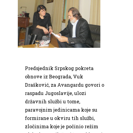
Predsjednik Srpskog pokreta
obnove iz Beograda, Vuk
Drašković, za Avangardu govori o
raspadu Jugoslavije, ulozi
državnih službi u tome,
paravojnim jedinicama koje su
formirane u okviru tih službi,
zločinima koje je počinio režim