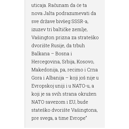
uticaja. Računam da će ta
nova Jalta podrazumevati da
sve države bivšeg SSSR-a,
izuzev tri baltičke zemlje,
Vašington prizna za strateško
dvorište Rusije, da trbuh
Balkana – Bosna i
Hercegovina, Srbija, Kosovo,
Makedonija, pa, recimo i Crna
Gora i Albanija – koji još nije u
Evropskoj uniji i u NATO-u, a
koji je sa svih strana okružen
NATO savezom i EU, bude
stateško dvorište Vašingtona,
pre svega, a time Evrope”