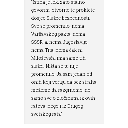
“Istina je lek, zato stalno
govorim: otvorite te proklete
dosjee Službe bezbednosti.
Sve se promenilo, nema
Varšavskog pakta, nema
SSSR-a, nema Jugoslavije,
nema Tita, nema čak ni
Miloševića, ima samo tih
službi. Ništa se tu nije
promenilo. Ja sam jedan od
onih koji veruju da bez straha
možemo da razgrnemo, ne
samo sve o zločinima iz ovih
ratova, nego i iz Drugog
svetskog rata”