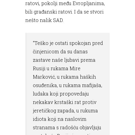
ratovi, pokolji među Evropljanima,
bili građanski ratovi. I da se stvori
nešto nalik SAD.
“Teško je ostati spokojan pred
činjenicom da su danas
zastave naše ljubavi prema
Rusiji u rukama Mire
Marković, u rukama haških
osuđenika, u rukama mafijaša,
ludaka koji propovedaju
nekakav krstaški rat protiv
jeretičkog zapada, u rukuma
idiota koji na naslovim
stranama s radošću objavljuju