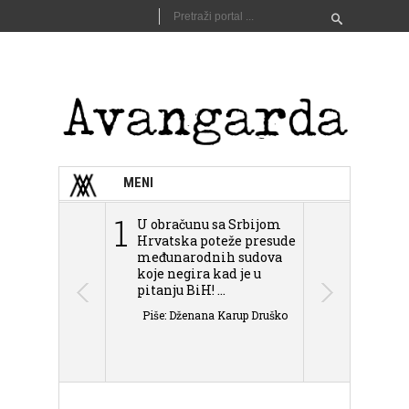
MENI
1
2
U obračunu sa Srbijom
Sarajevo n
Hrvatska poteže presude
Schmidta,
međunarodnih sudova
podjele Bi
koje negira kad je u
antisemit
pitanju BiH! ...
islamofobije
Piše: Dženana Karup Druško
Piše: Dženan