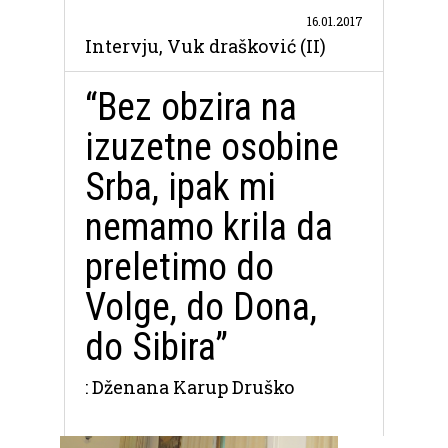
16.01.2017
Intervju, Vuk drašković (II)
“Bez obzira na
izuzetne osobine
Srba, ipak mi
nemamo krila da
preletimo do
Volge, do Dona,
do Sibira”
: Dženana Karup Druško