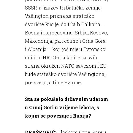
SSSR-a, izuzev tri baltičke zemlje,
Vašington prizna za strateško
dvorište Rusije, da trbuh Balkana –
Bosna i Hercegovina, Srbija, Kosovo,
Makedonija, pa, recimo i Crna Gora
i Albanija – koji još nije u Evropskoj
uniji i u NATO-u, a koji je sa svih
strana okružen NATO savezom i EU,
bude stateško dvorište Vašingtona,
pre svega, a time Evrope.
Šta se pokušalo državnim udarom
u Crnoj Gori u vrijeme izbora, s
kojim se povezuje i Rusija?
DRAŠKOVIĆ:
Ulaskom Crne Gore u