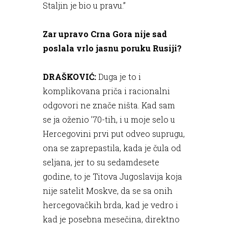
Staljin je bio u pravu.”
Zar upravo Crna Gora nije sad
poslala vrlo jasnu poruku Rusiji?
DRAŠKOVIĆ:
Duga je to i
komplikovana priča i racionalni
odgovori ne znače ništa. Kad sam
se ja oženio ’70-tih, i u moje selo u
Hercegovini prvi put odveo suprugu,
ona se zaprepastila, kada je čula od
seljana, jer to su sedamdesete
godine, to je Titova Jugoslavija koja
nije satelit Moskve, da se sa onih
hercegovačkih brda, kad je vedro i
kad je posebna mesečina, direktno