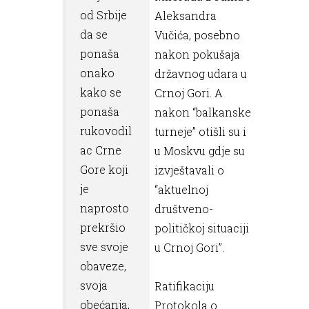
od Srbije
Aleksandra
da se
Vučića, posebno
ponaša
nakon pokušaja
onako
državnog udara u
kako se
Crnoj Gori. A
ponaša
nakon “balkanske
rukovodil
turneje” otišli su i
ac Crne
u Moskvu gdje su
Gore koji
izvještavali o
je
“aktuelnoj
naprosto
društveno-
prekršio
političkoj situaciji
sve svoje
u Crnoj Gori”.
obaveze,
svoja
Ratifikaciju
obećanja,
Protokola o