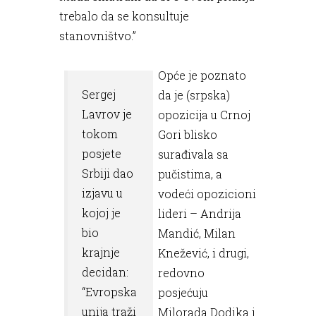
trebalo da se konsultuje
stanovništvo.”
Opće je poznato
Sergej
da je (srpska)
Lavrov je
opozicija u Crnoj
tokom
Gori blisko
posjete
surađivala sa
Srbiji dao
pučistima, a
izjavu u
vodeći opozicioni
kojoj je
lideri – Andrija
bio
Mandić, Milan
krajnje
Knežević, i drugi,
decidan:
redovno
“Evropska
posjećuju
unija traži
Milorada Dodika i