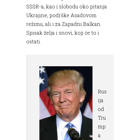
SSSR-a, kao i slobodu oko pitanja
Ukrajine, podrške Asadovom
režimu, ali i za Zapadni Balkan.
Spisak želja i snovi, koji će to i
ostati.
Rus
ija
od
Tru
mp
a