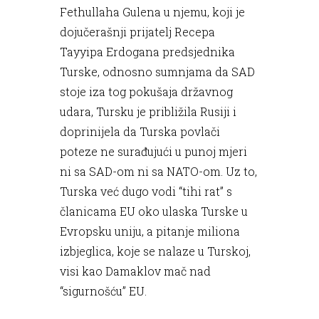
Fethullaha Gulena u njemu, koji je
dojučerašnji prijatelj Recepa
Tayyipa Erdogana predsjednika
Turske, odnosno sumnjama da SAD
stoje iza tog pokušaja državnog
udara, Tursku je približila Rusiji i
doprinijela da Turska povlači
poteze ne surađujući u punoj mjeri
ni sa SAD-om ni sa NATO-om. Uz to,
Turska već dugo vodi “tihi rat” s
članicama EU oko ulaska Turske u
Evropsku uniju, a pitanje miliona
izbjeglica, koje se nalaze u Turskoj,
visi kao Damaklov mač nad
“sigurnošću” EU.