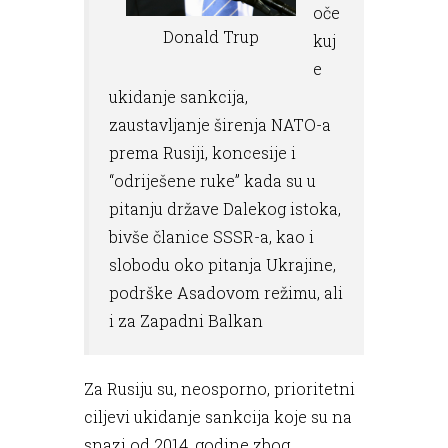
oče
Donald Trup
kuj
e
ukidanje sankcija,
zaustavljanje širenja NATO-a
prema Rusiji, koncesije i
“odriješene ruke” kada su u
pitanju države Dalekog istoka,
bivše članice SSSR-a, kao i
slobodu oko pitanja Ukrajine,
podrške Asadovom režimu, ali
i za Zapadni Balkan
Za Rusiju su, neosporno, prioritetni
ciljevi ukidanje sankcija koje su na
snazi od 2014. godine zbog