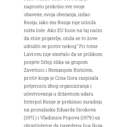
naprosto prekršio sve svoje
obaveze, svoja obećanja, izdao
Rusiju, iako mu Rusija nije učinila
ništa loše. Ako EU hoće na taj način
da stiče prijatelje, onda se to zove
udružiti se protiv nekog.” Pri tome
Lavrovu nije smetalo da se prilikom
posjete Srbiji slika sa grupom
Zavetnici i Nemanjom Ristićem,
protiv koga je Crna Gora raspisala
potjernicu zbog organiziranja i
učestvovanja u državnom udaru.
Interpol Rusije je prekinuo suradnju
na pronalasku Eduarda Sirokova
(1971.) i Vladimira Popova (1979.) uz
obrazloženje da navedena lica (koja