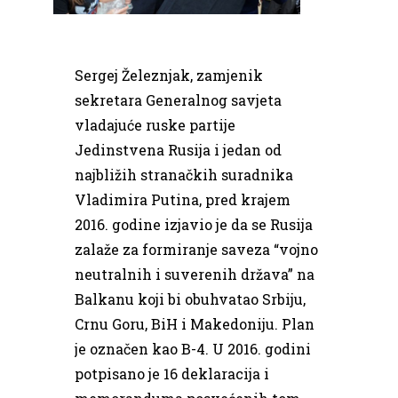
Sergej Železnjak, zamjenik
sekretara Generalnog savjeta
vladajuće ruske partije
Jedinstvena Rusija i jedan od
najbližih stranačkih suradnika
Vladimira Putina, pred krajem
2016. godine izjavio je da se Rusija
zalaže za formiranje saveza “vojno
neutralnih i suverenih država” na
Balkanu koji bi obuhvatao Srbiju,
Crnu Goru, BiH i Makedoniju. Plan
je označen kao B-4. U 2016. godini
potpisano je 16 deklaracija i