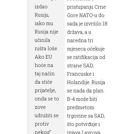
izdao
pristupanju Crne
Rusiju,
Gore NATO-u do
iako mu
sada je izvršilo 18
Rusija nije
država, a u
učinila
naredna tri
ništa loše.
mjeseca očekuje
Ako EU
se ratifikacija od
hoće na
strane SAD,
taj način
Francuske i
da stiče
Holandije. Rusija
prijatelje,
se nada da plan
onda se to
B-4 može biti
zove
predmetom
udružiti se
trgovine sa SAD,
protiv
što potvrđuje i
nekog”
izjava Lavrova