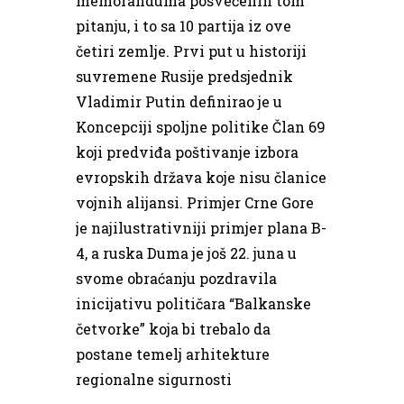
memoranduma posvećenih tom
pitanju, i to sa 10 partija iz ove
četiri zemlje. Prvi put u historiji
suvremene Rusije predsjednik
Vladimir Putin definirao je u
Koncepciji spoljne politike Član 69
koji predviđa poštivanje izbora
evropskih država koje nisu članice
vojnih alijansi. Primjer Crne Gore
je najilustrativniji primjer plana B-
4, a ruska Duma je još 22. juna u
svome obraćanju pozdravila
inicijativu političara “Balkanske
četvorke” koja bi trebalo da
postane temelj arhitekture
regionalne sigurnosti