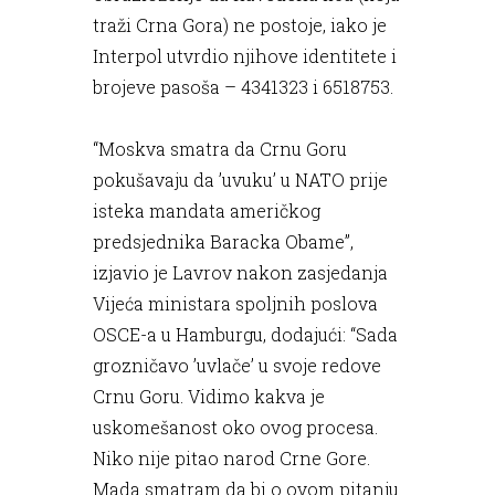
traži Crna Gora) ne postoje, iako je
Interpol utvrdio njihove identitete i
brojeve pasoša – 4341323 i 6518753.
“Moskva smatra da Crnu Goru
pokušavaju da ’uvuku’ u NATO prije
isteka mandata američkog
predsjednika Baracka Obame”,
izjavio je Lavrov nakon zasjedanja
Vijeća ministara spoljnih poslova
OSCE-a u Hamburgu, dodajući: “Sada
grozničavo ’uvlače’ u svoje redove
Crnu Goru. Vidimo kakva je
uskomešanost oko ovog procesa.
Niko nije pitao narod Crne Gore.
Mada smatram da bi o ovom pitanju