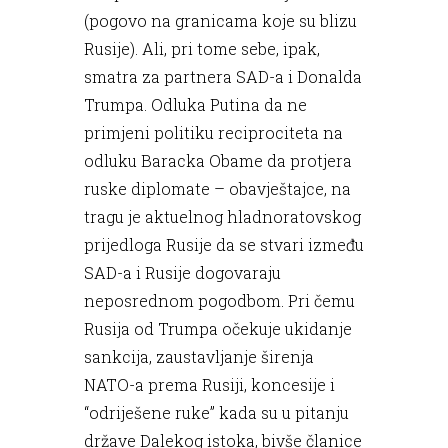
(pogovo na granicama koje su blizu
Rusije). Ali, pri tome sebe, ipak,
smatra za partnera SAD-a i Donalda
Trumpa. Odluka Putina da ne
primjeni politiku reciprociteta na
odluku Baracka Obame da protjera
ruske diplomate – obavještajce, na
tragu je aktuelnog hladnoratovskog
prijedloga Rusije da se stvari između
SAD-a i Rusije dogovaraju
neposrednom pogodbom. Pri čemu
Rusija od Trumpa očekuje ukidanje
sankcija, zaustavljanje širenja
NATO-a prema Rusiji, koncesije i
“odriješene ruke” kada su u pitanju
države Dalekog istoka, bivše članice