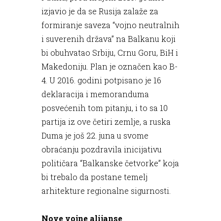
izjavio je da se Rusija zalaže za
formiranje saveza “vojno neutralnih
i suverenih država” na Balkanu koji
bi obuhvatao Srbiju, Crnu Goru, BiH i
Makedoniju. Plan je označen kao B-
4. U 2016. godini potpisano je 16
deklaracija i memoranduma
posvećenih tom pitanju, i to sa 10
partija iz ove četiri zemlje, a ruska
Duma je još 22. juna u svome
obraćanju pozdravila inicijativu
političara “Balkanske četvorke” koja
bi trebalo da postane temelj
arhitekture regionalne sigurnosti.
Nove vojne alijanse