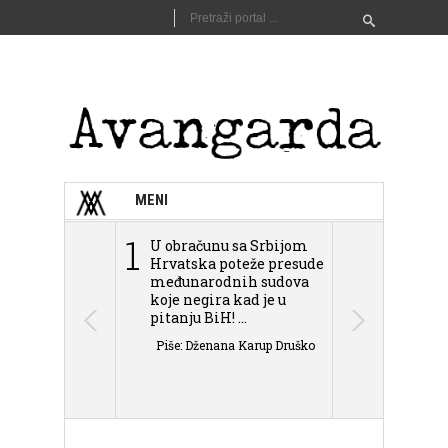
MENI
1
2
U obračunu sa Srbijom
Sarajevo n
Hrvatska poteže presude
Schmidta,
međunarodnih sudova
podjele Bi
koje negira kad je u
antisemit
pitanju BiH! ...
islamofobije
Piše: Dženana Karup Druško
Piše: Dženan