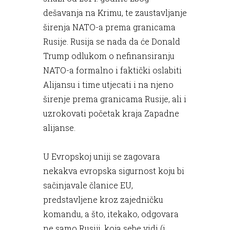
dešavanja na Krimu, te zaustavljanje
širenja NATO-a prema granicama
Rusije. Rusija se nada da će Donald
Trump odlukom o nefinansiranju
NATO-a formalno i faktički oslabiti
Alijansu i time utjecati i na njeno
širenje prema granicama Rusije, ali i
uzrokovati početak kraja Zapadne
alijanse.
U Evropskoj uniji se zagovara
nekakva evropska sigurnost koju bi
sačinjavale članice EU,
predstavljene kroz zajedničku
komandu, a što, itekako, odgovara
ne samo Rusiji, koja sebe vidi (i