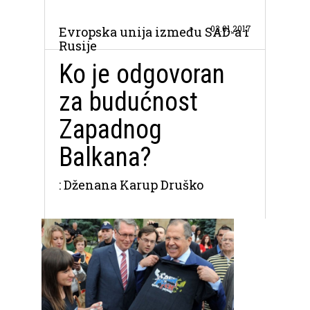
03.01.2017
Evropska unija između SAD-a i
Rusije
Ko je odgovoran
za budućnost
Zapadnog
Balkana?
: Dženana Karup Druško