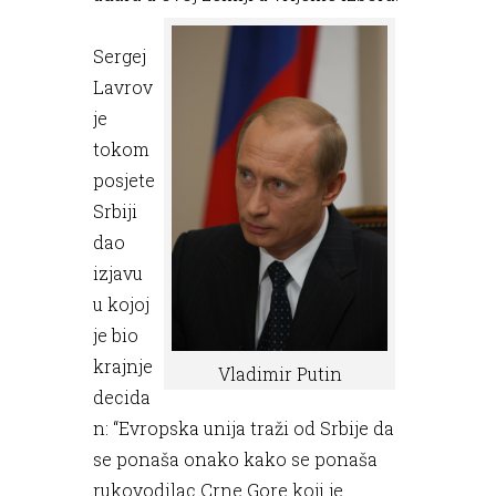
Sergej
Lavrov
je
tokom
posjete
Srbiji
dao
izjavu
u kojoj
je bio
krajnje
Vladimir Putin
decida
n: “Evropska unija traži od Srbije da
se ponaša onako kako se ponaša
rukovodilac Crne Gore koji je