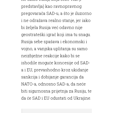
predstavlja) kao ravnopravnog
pregovarača SAD-u, a što je iluzorno
i ne odražava realno stanje, jer iako
bi željela Rusija već odavno nije
geostrateški igrač koji ima tu snagu.
Rusija sebe spašava i ekonomski i
vojno, a vanjska uplitanja su samo
neizbježne reakcije kako bi se
ishodile moguće koncesije od SAD-
a i EU, prevashodno kroz ukidanje
sankcija i dobijanje garancija da
NATO-a, odnosno SAD-a, da neće
biti sigurnosna prijetnja za Rusiju, te
da će SAD i EU odustati od Ukrajine.