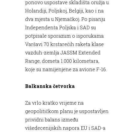
ponovo uspostave skladišta oružja u
Holandiji, Poljskoj, Belgiji, kao i na
dva mjesta u Njemačkoj. Po pisanju
Independenta Poljska i SAD su
potpisale sporazum o isporukama
Varšavi 70 krstarećih raketa klase
vazduh-zemlja JASSM Extended
Range, dometa 1.000 kilometara,
koje su namijenjene za avione F-16.
Balkanska četvorka
Za vrlo kratko vrijeme na
geopolitičkom planu je uspostavljen
prividni balans između
višedecenijskih napora EU i SAD-a