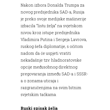
Nakon izbora Donalda Trumpa za
novog predsjednika SAD-a, Rusija
je preko svoje medijske mašinerije
izbacila “listu želja” na svjetskom
nivou kroz istupe predsjednika
Vladimira Putina i Sergeja Lavrova,
ruskog šefa diplomatije, s očitom
nadom da će uspjeti vratiti
nekadašnje tzv. hladnoratovske
opcije međusobnog direktnog
pregovaranja između SAD-a i SSSR-
a o zonama uticaja i
razgraničenjima na svim bitnim
svjetskim tačkama.
Ruski spisak želja