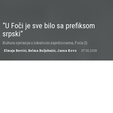
“U Foči je sve bilo sa prefiksom
srpski”
Kultura sjećanja u lokalnim zajednicama, Foča (I)
:
Elmaja Bavčić, Belma Buljubašić, Jasna Kovo
07.02.2019
“Mjesto poricanja, zaborava i šutnje”, naziv je rada
nastalog kao rezultat dvogodišnjeg istraživanja o
politikama sjećanja u Foči. Cilj istraživanja bio je
ispitati korelaciju individualnih sjećanja
ispitanika/ca sa zvaničnim političkim narativima
bošnjačke i srpske zajednice u samom gradu Foča.