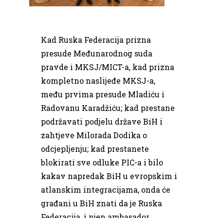
Kad Ruska Federacija prizna
presude Međunarodnog suda
pravde i MKSJ/MICT-a, kad prizna
kompletno naslijeđe MKSJ-a,
među prvima presude Mladiću i
Radovanu Karadžiću; kad prestane
podržavati podjelu države BiH i
zahtjeve Milorada Dodika o
odcjepljenju; kad prestanete
blokirati sve odluke PIC-a i bilo
kakav napredak BiH u evropskim i
atlanskim integracijama, onda će
građani u BiH znati da je Ruska
Federacija, i njen ambasador,