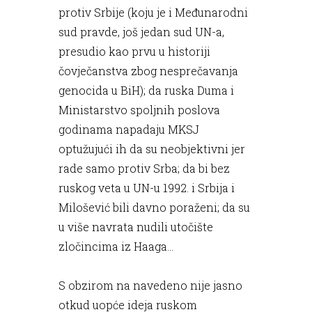
protiv Srbije (koju je i Međunarodni
sud pravde, još jedan sud UN-a,
presudio kao prvu u historiji
čovječanstva zbog nesprečavanja
genocida u BiH); da ruska Duma i
Ministarstvo spoljnih poslova
godinama napadaju MKSJ
optužujući ih da su neobjektivni jer
rade samo protiv Srba; da bi bez
ruskog veta u UN-u 1992. i Srbija i
Milošević bili davno poraženi; da su
u više navrata nudili utočište
zločincima iz Haaga...
S obzirom na navedeno nije jasno
otkud uopće ideja ruskom