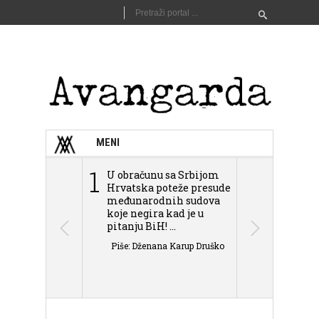
MENI
1
2
U obračunu sa Srbijom
Sarajevo n
Hrvatska poteže presude
Schmidta,
međunarodnih sudova
podjele Bi
koje negira kad je u
antisemit
pitanju BiH! ...
islamofobije
Piše: Dženana Karup Druško
Piše: Dženan