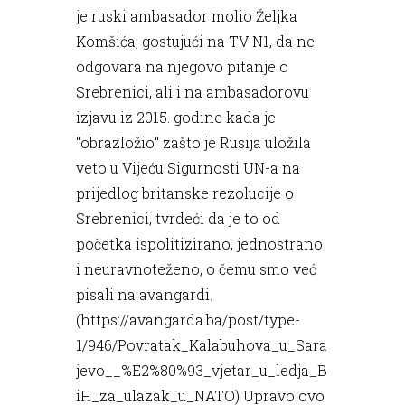
je ruski ambasador molio Željka
Komšića, gostujući na TV N1, da ne
odgovara na njegovo pitanje o
Srebrenici, ali i na ambasadorovu
izjavu iz 2015. godine kada je
“obrazložio“ zašto je Rusija uložila
veto u Vijeću Sigurnosti UN-a na
prijedlog britanske rezolucije o
Srebrenici, tvrdeći da je to od
početka ispolitizirano, jednostrano
i neuravnoteženo, o čemu smo već
pisali na avangardi.
(
https://avangarda.ba/post/type-
1/946/Povratak_Kalabuhova_u_Sara
jevo__%E2%80%93_vjetar_u_ledja_B
iH_za_ulazak_u_NATO
) Upravo ovo