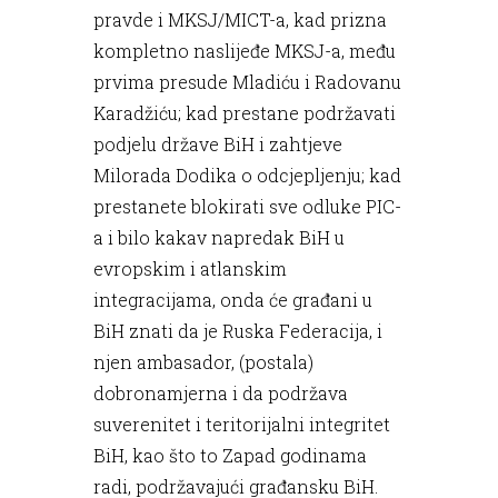
pravde i MKSJ/MICT-a, kad prizna
kompletno naslijeđe MKSJ-a, među
prvima presude Mladiću i Radovanu
Karadžiću; kad prestane podržavati
podjelu države BiH i zahtjeve
Milorada Dodika o odcjepljenju; kad
prestanete blokirati sve odluke PIC-
a i bilo kakav napredak BiH u
evropskim i atlanskim
integracijama, onda će građani u
BiH znati da je Ruska Federacija, i
njen ambasador, (postala)
dobronamjerna i da podržava
suverenitet i teritorijalni integritet
BiH, kao što to Zapad godinama
radi, podržavajući građansku BiH.