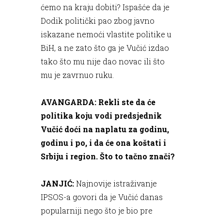
ćemo na kraju dobiti? Ispašće da je
Dodik politički pao zbog javno
iskazane nemoći vlastite politike u
BiH, a ne zato što ga je Vučić izdao
tako što mu nije dao novac ili što
mu je zavrnuo ruku.
AVANGARDA: Rekli ste da će
politika koju vodi predsjednik
Vučić doći na naplatu za godinu,
godinu i po, i da će ona koštati i
Srbiju i region. Što to tačno znači?
JANJIĆ:
Najnovije istraživanje
IPSOS-a govori da je Vučić danas
popularniji nego što je bio pre