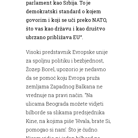
parlament kao Srbija. To je
demokratski standard o kojem
govorim i koji se uči preko NATO,
što vas kao državu i kao društvo
ubrzano približava EU“.
Visoki predstavnik Evropske unije
za spoljnu politiku i bezbjednost,
Žozep Borel, upozorio je nedavno
da se pomoć koju Evropa pruža
zemljama Zapadnog Balkana ne
vrednuje na pravi način. “Na
ulicama Beograda možete vidjeti
bilborde sa slikama predsjednika
Kine, na kojima piše ‘Hvala, brate Si,
pomogao si nam’. Što je čudno.