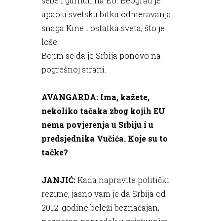
sebe i gurnuli na EU. Beograd je
upao u svetsku bitku odmeravanja
snaga Kine i ostatka sveta, što je
loše.
Bojim se da je Srbija ponovo na
pogrešnoj strani.
AVANGARDA: Ima, kažete,
nekoliko tačaka zbog kojih EU
nema povjerenja u Srbiju i u
predsjednika Vučića. Koje su to
tačke?
JANJIĆ:
Kada napravite politički
rezime, jasno vam je da Srbija od
2012. godine beleži beznačajan,