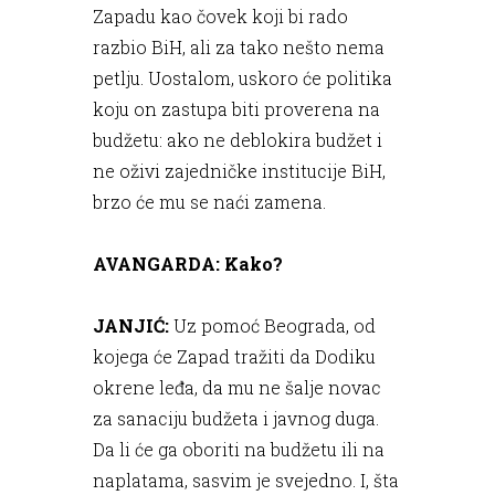
Zapadu kao čovek koji bi rado
razbio BiH, ali za tako nešto nema
petlju. Uostalom, uskoro će politika
koju on zastupa biti proverena na
budžetu: ako ne deblokira budžet i
ne oživi zajedničke institucije BiH,
brzo će mu se naći zamena.
AVANGARDA: Kako?
JANJIĆ:
Uz pomoć Beograda, od
kojega će Zapad tražiti da Dodiku
okrene leđa, da mu ne šalje novac
za sanaciju budžeta i javnog duga.
Da li će ga oboriti na budžetu ili na
naplatama, sasvim je svejedno. I, šta