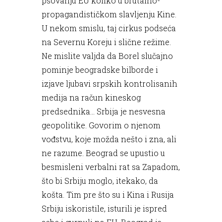
psovanju EU koliko u brutalno-
propagandističkom slavljenju Kine.
U nekom smislu, taj cirkus podseća
na Severnu Koreju i slične režime.
Ne mislite valjda da Borel slučajno
pominje beogradske bilborde i
izjave ljubavi srpskih kontrolisanih
medija na račun kineskog
predsednika... Srbija je nesvesna
geopolitike. Govorim o njenom
vođstvu, koje možda nešto i zna, ali
ne razume. Beograd se upustio u
besmisleni verbalni rat sa Zapadom,
što bi Srbiju moglo, itekako, da
košta. Tim pre što su i Kina i Rusija
Srbiju iskoristile, isturili je ispred