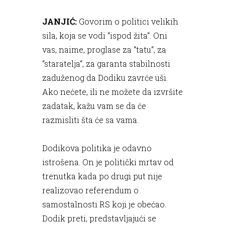
JANJIĆ:
Govorim o politici velikih
sila, koja se vodi “ispod žita“. Oni
vas, naime, proglase za “tatu“, za
“staratelja“, za garanta stabilnosti
zaduženog da Dodiku zavrće uši.
Ako nećete, ili ne možete da izvršite
zadatak, kažu vam se da će
razmisliti šta će sa vama.
Dodikova politika je odavno
istrošena. On je politički mrtav od
trenutka kada po drugi put nije
realizovao referendum o
samostalnosti RS koji je obećao.
Dodik preti, predstavljajući se