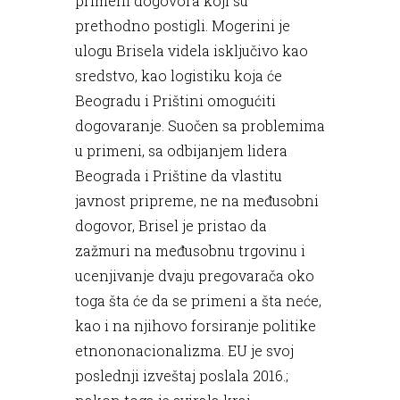
primeni dogovora koji su
prethodno postigli. Mogerini je
ulogu Brisela videla isključivo kao
sredstvo, kao logistiku koja će
Beogradu i Prištini omogućiti
dogovaranje. Suočen sa problemima
u primeni, sa odbijanjem lidera
Beograda i Prištine da vlastitu
javnost pripreme, ne na međusobni
dogovor, Brisel je pristao da
zažmuri na međusobnu trgovinu i
ucenjivanje dvaju pregovarača oko
toga šta će da se primeni a šta neće,
kao i na njihovo forsiranje politike
etnononacionalizma. EU je svoj
poslednji izveštaj poslala 2016.;