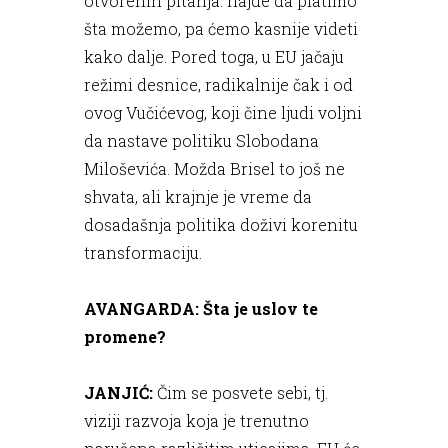
otvorenih pitanja: hajde da platimo
šta možemo, pa ćemo kasnije videti
kako dalje. Pored toga, u EU jačaju
režimi desnice, radikalnije čak i od
ovog Vučićevog, koji čine ljudi voljni
da nastave politiku Slobodana
Miloševića. Možda Brisel to još ne
shvata, ali krajnje je vreme da
dosadašnja politika doživi korenitu
transformaciju.
AVANGARDA: Šta je uslov te
promene?
JANJIĆ:
Čim se posvete sebi, tj.
viziji razvoja koja je trenutno