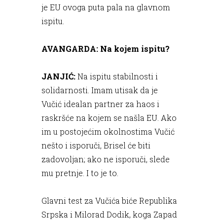
je EU ovoga puta pala na glavnom
ispitu.
AVANGARDA: Na kojem ispitu?
JANJIĆ:
Na ispitu stabilnosti i
solidarnosti. Imam utisak da je
Vučić idealan partner za haos i
raskršće na kojem se našla EU. Ako
im u postojećim okolnostima Vučić
nešto i isporuči, Brisel će biti
zadovoljan; ako ne isporuči, slede
mu pretnje. I to je to.
Glavni test za Vučića biće Republika
Srpska i Milorad Dodik, koga Zapad