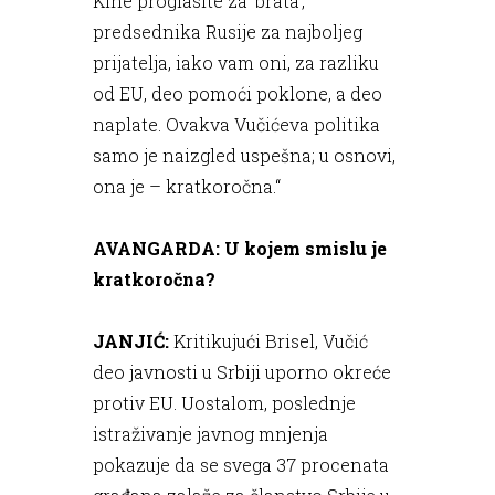
Kine proglasite za 'brata',
predsednika Rusije za najboljeg
prijatelja, iako vam oni, za razliku
od EU, deo pomoći poklone, a deo
naplate. Ovakva Vučićeva politika
samo je naizgled uspešna; u osnovi,
ona je – kratkoročna.“
AVANGARDA: U kojem smislu je
kratkoročna?
JANJIĆ:
Kritikujući Brisel, Vučić
deo javnosti u Srbiji uporno okreće
protiv EU. Uostalom, poslednje
istraživanje javnog mnjenja
pokazuje da se svega 37 procenata