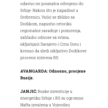
odavno ne posmatra odvojeno do
Srbije. Nakon što je napadnut u
Srebrenici, Vučić se zbližio sa
Dodikom, napustio retoriku
regionalne saradnje i pomirenja,
zahladio odnose sa svima,
uključujući Sarajevo i Crnu Goru i
krenuo da sledi isključivo Dodikove
procene interesa RS.
AVANGARDA: Odnosno, procjene
Rusije.
JANJIĆ:
Ruske investicije u
energetiku Srbije i RS su ogromne.
Nafta izvučena u Vojvodini