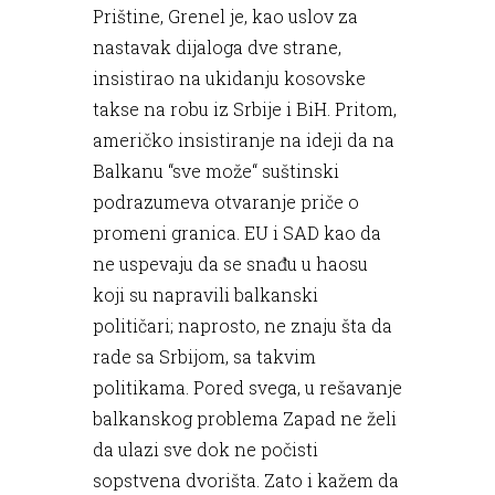
Prištine, Grenel je, kao uslov za
nastavak dijaloga dve strane,
insistirao na ukidanju kosovske
takse na robu iz Srbije i BiH. Pritom,
američko insistiranje na ideji da na
Balkanu “sve može“ suštinski
podrazumeva otvaranje priče o
promeni granica. EU i SAD kao da
ne uspevaju da se snađu u haosu
koji su napravili balkanski
političari; naprosto, ne znaju šta da
rade sa Srbijom, sa takvim
politikama. Pored svega, u rešavanje
balkanskog problema Zapad ne želi
da ulazi sve dok ne počisti
sopstvena dvorišta. Zato i kažem da