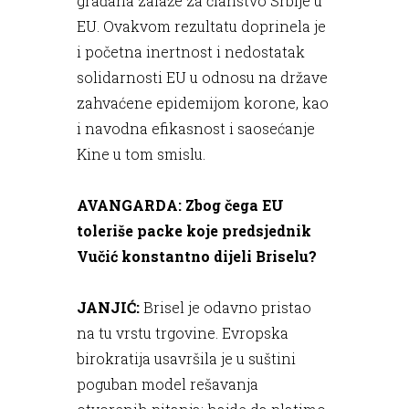
građana zalaže za članstvo Srbije u
EU. Ovakvom rezultatu doprinela je
i početna inertnost i nedostatak
solidarnosti EU u odnosu na države
zahvaćene epidemijom korone, kao
i navodna efikasnost i saosećanje
Kine u tom smislu.
AVANGARDA: Zbog čega EU
toleriše packe koje predsjednik
Vučić konstantno dijeli Briselu?
JANJIĆ:
Brisel je odavno pristao
na tu vrstu trgovine. Evropska
birokratija usavršila je u suštini
poguban model rešavanja