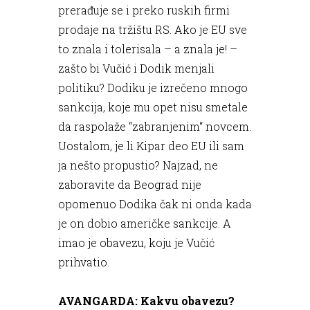
prerađuje se i preko ruskih firmi
prodaje na tržištu RS. Ako je EU sve
to znala i tolerisala – a znala je! –
zašto bi Vučić i Dodik menjali
politiku? Dodiku je izrečeno mnogo
sankcija, koje mu opet nisu smetale
da raspolaže “zabranjenim“ novcem.
Uostalom, je li Kipar deo EU ili sam
ja nešto propustio? Najzad, ne
zaboravite da Beograd nije
opomenuo Dodika čak ni onda kada
je on dobio američke sankcije. A
imao je obavezu, koju je Vučić
prihvatio.
AVANGARDA: Kakvu obavezu?