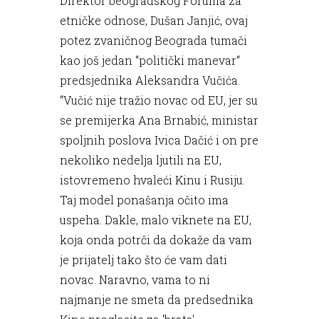
Direktor beogradskog Foruma za
etničke odnose, Dušan Janjić, ovaj
potez zvaničnog Beograda tumači
kao još jedan “politički manevar“
predsjednika Aleksandra Vučića.
“Vučić nije tražio novac od EU, jer su
se premijerka Ana Brnabić, ministar
spoljnih poslova Ivica Dačić i on pre
nekoliko nedelja ljutili na EU,
istovremeno hvaleći Kinu i Rusiju.
Taj model ponašanja očito ima
uspeha. Dakle, malo viknete na EU,
koja onda potrči da dokaže da vam
je prijatelj tako što će vam dati
novac. Naravno, vama to ni
najmanje ne smeta da predsednika