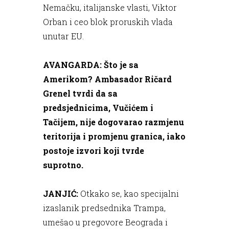
Nemačku, italijanske vlasti, Viktor
Orban i ceo blok proruskih vlada
unutar EU.
AVANGARDA: Što je sa
Amerikom? Ambasador Ričard
Grenel tvrdi da sa
predsjednicima, Vučićem i
Tačijem, nije dogovarao razmjenu
teritorija i promjenu granica, iako
postoje izvori koji tvrde
suprotno.
JANJIĆ:
Otkako se, kao specijalni
izaslanik predsednika Trampa,
umešao u pregovore Beograda i