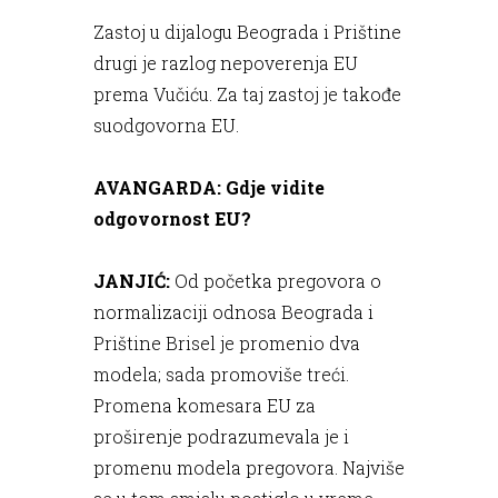
Zastoj u dijalogu Beograda i Prištine
drugi je razlog nepoverenja EU
prema Vučiću. Za taj zastoj je takođe
suodgovorna EU.
AVANGARDA: Gdje vidite
odgovornost EU?
JANJIĆ:
Od početka pregovora o
normalizaciji odnosa Beograda i
Prištine Brisel je promenio dva
modela; sada promoviše treći.
Promena komesara EU za
proširenje podrazumevala je i
promenu modela pregovora. Najviše