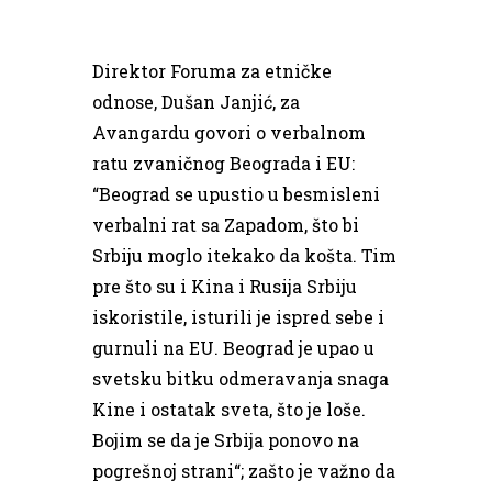
Direktor Foruma za etničke
odnose, Dušan Janjić, za
Avangardu govori o verbalnom
ratu zvaničnog Beograda i EU:
“Beograd se upustio u besmisleni
verbalni rat sa Zapadom, što bi
Srbiju moglo itekako da košta. Tim
pre što su i Kina i Rusija Srbiju
iskoristile, isturili je ispred sebe i
gurnuli na EU. Beograd je upao u
svetsku bitku odmeravanja snaga
Kine i ostatak sveta, što je loše.
Bojim se da je Srbija ponovo na
pogrešnoj strani“; zašto je važno da