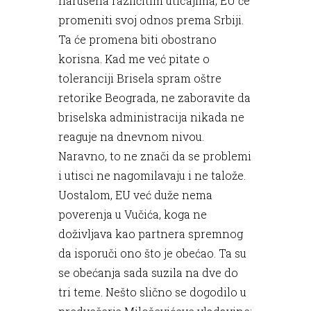
narušena različitim uticajima, EU će
promeniti svoj odnos prema Srbiji.
Ta će promena biti obostrano
korisna. Kad me već pitate o
toleranciji Brisela spram oštre
retorike Beograda, ne zaboravite da
briselska administracija nikada ne
reaguje na dnevnom nivou.
Naravno, to ne znači da se problemi
i utisci ne nagomilavaju i ne talože.
Uostalom, EU već duže nema
poverenja u Vučića, koga ne
doživljava kao partnera spremnog
da isporuči ono što je obećao. Ta su
se obećanja sada suzila na dve do
tri teme. Nešto slično se dogodilo u