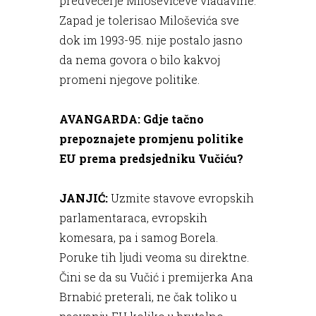
predvečerje Miloševićeve vladavine:
Zapad je tolerisao Miloševića sve
dok im 1993-95. nije postalo jasno
da nema govora o bilo kakvoj
promeni njegove politike.
AVANGARDA: Gdje tačno
prepoznajete promjenu politike
EU prema predsjedniku Vučiću?
JANJIĆ:
Uzmite stavove evropskih
parlamentaraca, evropskih
komesara, pa i samog Borela.
Poruke tih ljudi veoma su direktne.
Čini se da su Vučić i premijerka Ana
Brnabić preterali, ne čak toliko u