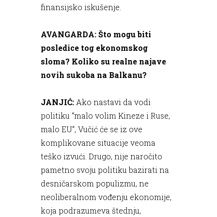
finansijsko iskušenje.
AVANGARDA: Što mogu biti
posledice tog ekonomskog
sloma? Koliko su realne najave
novih sukoba na Balkanu?
JANJIĆ:
Ako nastavi da vodi
politiku “malo volim Kineze i Ruse,
malo EU“, Vučić će se iz ove
komplikovane situacije veoma
teško izvući. Drugo, nije naročito
pametno svoju politiku bazirati na
desničarskom populizmu, ne
neoliberalnom vođenju ekonomije,
koja podrazumeva štednju,