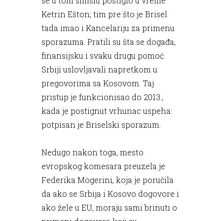
se u tom smislu postiglo u vreme
Ketrin Ešton; tim pre što je Brisel
tada imao i Kancelariju za primenu
sporazuma. Pratili su šta se događa,
finansijsku i svaku drugu pomoć
Srbiji uslovljavali napretkom u
pregovorima sa Kosovom. Taj
pristup je funkcionisao do 2013.,
kada je postignut vrhunac uspeha:
potpisan je Briselski sporazum.
Nedugo nakon toga, mesto
evropskog komesara preuzela je
Federika Mogerini, koja je poručila
da ako se Srbija i Kosovo dogovore i
ako žele u EU, moraju sami brinuti o