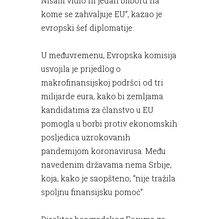
Nisam vidio ni jedan bilbord na
kome se zahvaljuje EU“, kazao je
evropski šef diplomatije.
U međuvremenu, Evropska komisija
usvojila je prijedlog o
makrofinansijskoj podršci od tri
milijarde eura, kako bi zemljama
kandidatima za članstvo u EU
pomogla u borbi protiv ekonomskih
posljedica uzrokovanih
pandemijom koronavirusa. Među
navedenim državama nema Srbije,
koja, kako je saopšteno, “nije tražila
spoljnu finansijsku pomoć“.