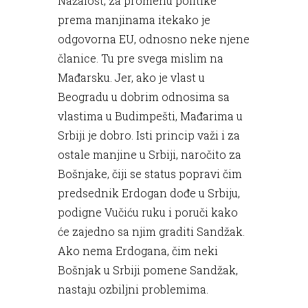
Nažalost, za promenu politike
prema manjinama itekako je
odgovorna EU, odnosno neke njene
članice. Tu pre svega mislim na
Mađarsku. Jer, ako je vlast u
Beogradu u dobrim odnosima sa
vlastima u Budimpešti, Mađarima u
Srbiji je dobro. Isti princip važi i za
ostale manjine u Srbiji, naročito za
Bošnjake, čiji se status popravi čim
predsednik Erdogan dođe u Srbiju,
podigne Vučiću ruku i poruči kako
će zajedno sa njim graditi Sandžak.
Ako nema Erdogana, čim neki
Bošnjak u Srbiji pomene Sandžak,
nastaju ozbiljni problemima.