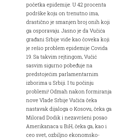
početka epidemije. U 42 procenta
podrške koju on trenutno ima,
drastično je smanjen broj onih koji
ga osporavaju. Jasno je da Vučića
građani Srbije vide kao čoveka koji
je rešio problem epidemije Covida
19. Sa takvim rejtingom, Vučić
sasvim sigurno pobeđuje na
predstojećim parlamentarnim
izborima u Srbiji. I tu počinju
problemi! Odmah nakon formiranja
nove Vlade Srbije Vučića čeka
nastavak dijaloga o Kosovu, čeka ga
Milorad Dodik i nezavršeni posao
Amerikanaca u BiH, čeka ga, kao i
ceo svet, ozbiljno ekonomsko-