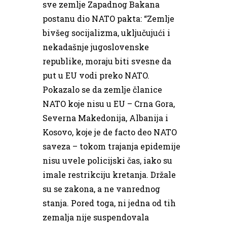
sve zemlje Zapadnog Bakana
postanu dio NATO pakta: “Zemlje
bivšeg socijalizma, uključujući i
nekadašnje jugoslovenske
republike, moraju biti svesne da
put u EU vodi preko NATO.
Pokazalo se da zemlje članice
NATO koje nisu u EU – Crna Gora,
Severna Makedonija, Albanija i
Kosovo, koje je de facto deo NATO
saveza – tokom trajanja epidemije
nisu uvele policijski čas, iako su
imale restrikciju kretanja. Držale
su se zakona, a ne vanrednog
stanja. Pored toga, ni jedna od tih
zemalja nije suspendovala