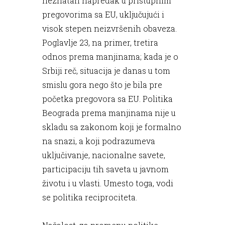
neznatan napredak u pristupnim
pregovorima sa EU, uključujući i
visok stepen neizvršenih obaveza.
Poglavlje 23, na primer, tretira
odnos prema manjinama; kada je o
Srbiji reč, situacija je danas u tom
smislu gora nego što je bila pre
početka pregovora sa EU. Politika
Beograda prema manjinama nije u
skladu sa zakonom koji je formalno
na snazi, a koji podrazumeva
uključivanje, nacionalne savete,
participaciju tih saveta u javnom
životu i u vlasti. Umesto toga, vodi
se politika reciprociteta.