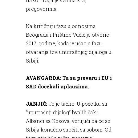
nakon toga je svirala kraj
pregovorima.
Najkritičniju fazu u odnosima
Beograda i Prištine Vučić je otvorio
2017. godine, kada je ušao u fazu
otvaranja tzv. unutrašnjeg dijaloga u
Srbiji.
AVANGARDA: Tu su prevaru i EU i
SAD dočekali aplauzima.
JANJIĆ:
To je tačno. U početku su
“unutrašnji dijalog“ hvalili čak i
Albanci sa Kosova, verujući da će se
Srbija konačno suočiti sa sobom. Od