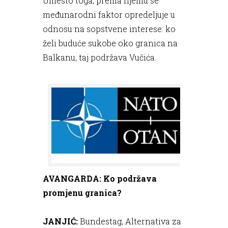
Umesto toga, prema njemu se
međunarodni faktor opredeljuje u
odnosu na sopstvene interese: ko
želi buduće sukobe oko granica na
Balkanu, taj podržava Vučića.
AVANGARDA: Ko podržava
promjenu granica?
JANJIĆ:
Bundestag, Alternativa za