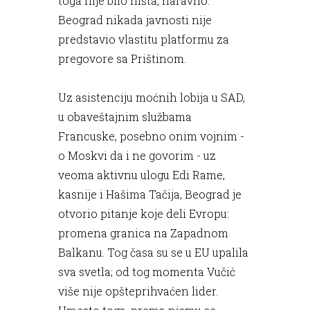
toga nije bilo ništa, naravno.
Beograd nikada javnosti nije
predstavio vlastitu platformu za
pregovore sa Prištinom.
Uz asistenciju moćnih lobija u SAD,
u obaveštajnim službama
Francuske, posebno onim vojnim -
o Moskvi da i ne govorim - uz
veoma aktivnu ulogu Edi Rame,
kasnije i Hašima Tačija, Beograd je
otvorio pitanje koje deli Evropu:
promena granica na Zapadnom
Balkanu. Tog časa su se u EU upalila
sva svetla; od tog momenta Vučić
više nije opšteprihvaćen lider.