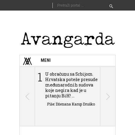
MENI
1
2
U obračunu sa Srbijom
Sarajevo n
Hrvatska poteže presude
Schmidta,
međunarodnih sudova
podjele Bi
koje negira kad je u
antisemit
pitanju BiH! ...
islamofobije
Piše: Dženana Karup Druško
Piše: Dženan