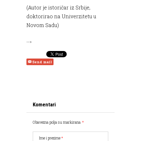
(Autor je istoričar iz Srbije,
doktorirao na Univerzitetu u
Novom Sadu)
-->
Send mail
Komentari
Obavezna polja su markirana
*
Ime i prezime
*