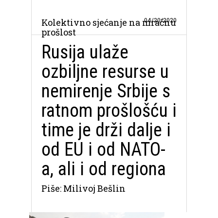
04/20/2020
Kolektivno sjećanje na mračnu
prošlost
Rusija ulaže
ozbiljne resurse u
nemirenje Srbije s
ratnom prošlošću i
time je drži dalje i
od EU i od NATO-
a, ali i od regiona
Piše: Milivoj Bešlin