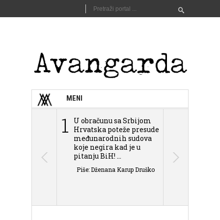
MENI
1
2
U obračunu sa Srbijom
Sarajevo n
Hrvatska poteže presude
Schmidta,
međunarodnih sudova
podjele Bi
koje negira kad je u
antisemit
pitanju BiH! ...
islamofobije
Piše: Dženana Karup Druško
Piše: Dženan