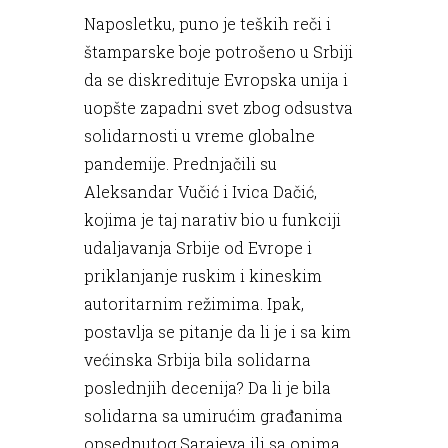
Naposletku, puno je teških reči i
štamparske boje potrošeno u Srbiji
da se diskredituje Evropska unija i
uopšte zapadni svet zbog odsustva
solidarnosti u vreme globalne
pandemije. Prednjačili su
Aleksandar Vučić i Ivica Dačić,
kojima je taj narativ bio u funkciji
udaljavanja Srbije od Evrope i
priklanjanje ruskim i kineskim
autoritarnim režimima. Ipak,
postavlja se pitanje da li je i sa kim
većinska Srbija bila solidarna
poslednjih decenija? Da li je bila
solidarna sa umirućim građanima
opsednutog Sarajeva ili sa onima