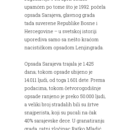
upamćen po tome što je 1992. počela
opsada Sarajeva, glavnog grada
tada suverene Republike Bosne i
Hercegovine – u svetskoj istoriji
uporediva samo sa nešto kraćom
nacističkom opsadom Lenjingrada.
Opsada Sarajeva trajala je 1.425
dana; tokom opsade ubijeno je
14.011 ljudi, od toga 1.601 dete. Prema
podacima, tokom četvorogodišnje
opsade ranjeno je preko 50.000 ljudi,
a veliki broj stradalih bili su žrtve
snajperista, koji su pucali na čak
40% sarajevske dece. U granatiranju
grada, ratni zločinac Ratko Mladić