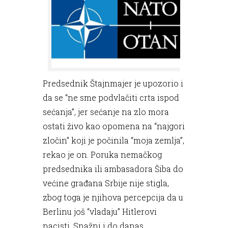
Predsednik Štajnmajer je upozorio i
da se “ne sme podvlačiti crta ispod
sećanja”, jer sećanje na zlo mora
ostati živo kao opomena na “najgori
zločin” koji je počinila “moja zemlja”,
rekao je on. Poruka nemačkog
predsednika ili ambasadora Šiba do
većine građana Srbije nije stigla,
zbog toga je njihova percepcija da u
Berlinu još “vladaju” Hitlerovi
nacisti. Snažni i do danas