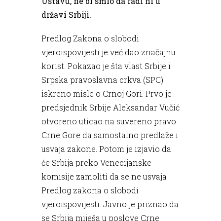
Ustavu, ne bi smio da radi ni u
državi Srbiji.
Predlog Zakona o slobodi
vjeroispovijesti je već dao značajnu
korist. Pokazao je šta vlast Srbije i
Srpska pravoslavna crkva (SPC)
iskreno misle o Crnoj Gori. Prvo je
predsjednik Srbije Aleksandar Vučić
otvoreno uticao na suvereno pravo
Crne Gore da samostalno predlaže i
usvaja zakone. Potom je izjavio da
će Srbija preko Venecijanske
komisije zamoliti da se ne usvaja
Predlog zakona o slobodi
vjeroispovijesti. Javno je priznao da
se Srbija miješa u poslove Crne