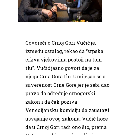
Govoreći o Crnoj Gori Vučić je,
između ostalog, rekao da “srpska
crkva vjekovima postoji na tom
tlu”. Vučić jasno govori da je za
njega Crna Gora tlo. Umiješao se u
suverenost Crne Gore jer je sebi dao
pravo da određuje crnogorski
zakon i da čak poziva
Venecijansku komisiju da zaustavi
usvajanje ovog zakona. Vučić hoće
da u Crnoj Gori radi ono što, prema