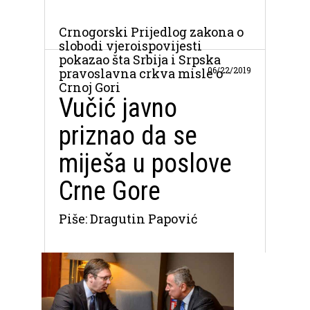
Crnogorski Prijedlog zakona o
slobodi vjeroispovijesti
pokazao šta Srbija i Srpska
06/22/2019
pravoslavna crkva misle o
Crnoj Gori
Vučić javno
priznao da se
miješa u poslove
Crne Gore
Piše: Dragutin Papović