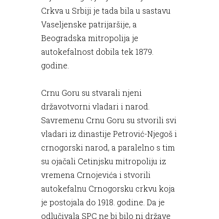
Crkva u Srbiji je tada bila u sastavu
Vaseljenske patrijaršije, a
Beogradska mitropolija je
autokefalnost dobila tek 1879.
godine.
Crnu Goru su stvarali njeni
državotvorni vladari i narod.
Savremenu Crnu Goru su stvorili svi
vladari iz dinastije Petrović-Njegoš i
crnogorski narod, a paralelno s tim
su ojačali Cetinjsku mitropoliju iz
vremena Crnojevića i stvorili
autokefalnu Crnogorsku crkvu koja
je postojala do 1918. godine. Da je
odlučivala SPC ne bi bilo ni države