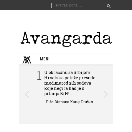
MENI
1
2
U obračunu sa Srbijom
Sarajevo n
Hrvatska poteže presude
Schmidta,
međunarodnih sudova
podjele Bi
koje negira kad je u
antisemit
pitanju BiH! ...
islamofobije
Piše: Dženana Karup Druško
Piše: Dženan