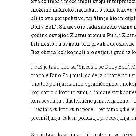
Svako treba i može imati svoju interpretacij
možemo naširoko naglabati o tome kakvo je n
ali iz ove perspektive, taj film je bio inicij
Dolly Bell”. Sarajevo je tada zauzelo važno m
godine osvojio i Zlatnu arenu u Puli, i Zlatn
biti nešto i u svijetu: biti prvak Jugoslavij
Bez obzira koliko mali bio svijet, i grad iz k
I, baš je tako bilo sa “Sjećaš li se Dolly Bell”
mahale Dino Zolj misli da će iz urbane polusi
Unatoč patrijarhalnim ograničenjima i nekoj 
koji sanja o komunizmu, a šamare svakodnevic
karasevdaha i dijalektičnog materijalizma. “Lo
– teatarsku kritiku napose – jer tamo gdje je
promišljanju, čak ni pokušaju probavljanja, nit
Sve je tako kako ima biti, pa stoga ovaj tekst