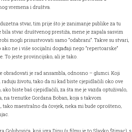
ednog vremena i društva.
poduzetna stvar, tim prije što je zanimanje publike za tu
e bila stvar društvenog prestiža, mene je zapala sasvim
robi mogli prisustvovati samo “odabrani”. Takve su stvari,
 ako ne i više socijalni događaji nego “repertoarske”
e. To jeste provincijsko, ali je tako.
e obradovati je rad ansambla, odnosno – glumci. Koji
e i raduju životu, tako da ni kad biste cjepidlačili oko ove
ako biste baš cjepidlačili, za šta me je vazda optuživalo,
žda, na trenutke Gordana Boban, koja s takvom
, tako maestralno da čovjek, neka mi bude oprošteno,
njac.
a Golubovića, koji igra Dinu (u filmu je to Slavko Štimac), s