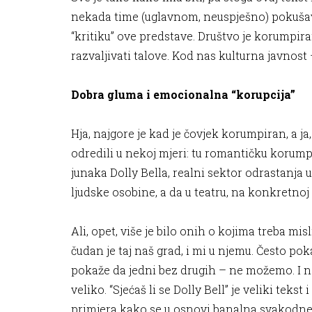
nekada time (uglavnom, neuspješno) pokušava
“kritiku” ove predstave. Društvo je korumpiran
razvaljivati talove. Kod nas kulturna javnost
Dobra gluma i emocionalna “korupcija”
Hja, najgore je kad je čovjek korumpiran, a j
odredili u nekoj mjeri: tu romantičku korump
junaka Dolly Bella, realni sektor odrastanja
ljudske osobine, a da u teatru, na konkretnoj pre
Ali, opet, više je bilo onih o kojima treba misl
čudan je taj naš grad, i mi u njemu. Često p
pokaže da jedni bez drugih – ne možemo. I na
veliko. “Sjećaš li se Dolly Bell” je veliki teks
primjera kako se u osnovi banalna svakodnev