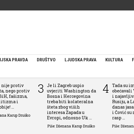
IJSKA PRAVDA
DRUŠTVO
LJUDSKA PRAVA
KULTURA
3
4
 nije protiv
Je li Zagreb uspio
Tada su i
a, nego protiv
uvjeriti Washington da
obećavali 
BiH, fašizma,
Bosna i Hercegovina
i najavlji
itizma i
treba biti kolateralna
Rusiju, a L
ije! ...
šteta zbog viših
danas jas
interesa Zapada u
i Čović su
nana Karup Druško
Evropi, odnosno Uk ...
rasp ...
Piše: Dženana Karup Druško
Piše: Dženan