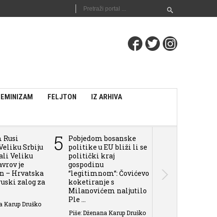
FEMINIZAM
FELJTON
IZ ARHIVA
5
6
m Rusi
Pobjedom bosanske
Pokušaju Tuž
Veliku Srbiju
politike u EU bliži li se
BiH da daju 
vali Veliku
politički kraj
sili i zločin
avrov je
gospodinu
u BiH, može 
an – Hrvatska
“legitimnom“: Čovićevo
Rusija aplaudi
 ruski zalog za
koketiranje s
Piše: Dženana 
Milanovićem naljutilo
Ple ...
a Karup Druško
Piše: Dženana Karup Druško