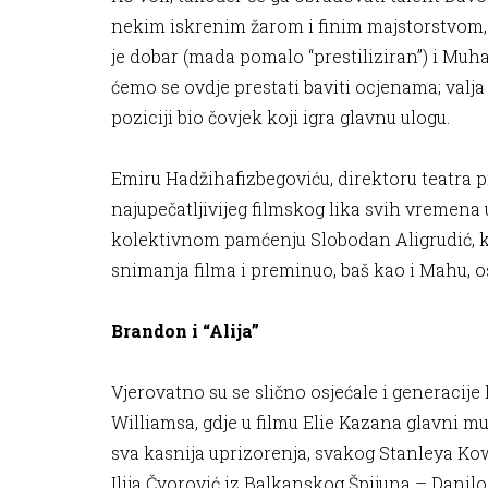
nekim iskrenim žarom i finim majstorstvom,
je dobar (mada pomalo “prestiliziran”) i Muh
ćemo se ovdje prestati baviti ocjenama; valja
poziciji bio čovjek koji igra glavnu ulogu.
Emiru Hadžihafizbegoviću, direktoru teatra 
najupečatljivijeg filmskog lika svih vremena u
kolektivnom pamćenju Slobodan Aligrudić, koje
snimanja filma i preminuo, baš kao i Mahu, os
Brandon i “Alija”
Vjerovatno su se slično osjećale i generacije
Williamsa, gdje u filmu Elie Kazana glavni mu
sva kasnija uprizorenja, svakog Stanleya Ko
Ilija Čvorović iz Balkanskog Špijuna – Danilo