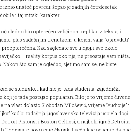
 je iznio unatoč povredi: šepao je zadnjih četrdesetak
obila i taj mitski karakter.
j očigledno bio opterećen veličinom replika iz teksta, i
rijeme, plus sadašnjim trenutkom u kojem valja “opravdati”
o, preopterećena. Kad sagledate sve u njoj, i sve okolo,
j navijačko – reality korpus oko nje, ne preostaje vam ništa,
 Nakon što sam je ogledao, sjetimo sam se, ne biste
 kad se studiralo, i kad me je, tada studenta, zajednički
 koji je tada postajao popularan. Bilo je to vrijeme čuvene
 na vlast dolazio Slobodan Milošević, vrijeme “Audicije” i
jku” kad bi tadašnja jugoslavenska televizija uspjela doći
etroit Pistonsi i Boston Celticsi, a najbolji igrač Detroita,
h Thomas je povrijedio članak. Liječnik je ocijenio da nije