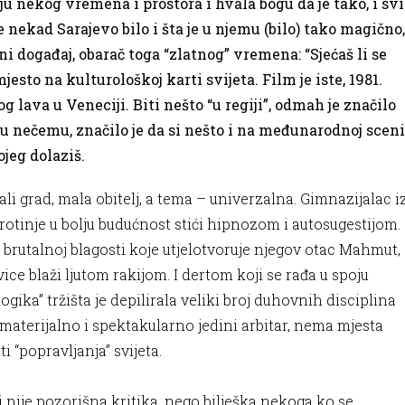
u nekog vremena i prostora i hvala bogu da je tako, i svi
ekad Sarajevo bilo i šta je u njemu (bilo) tako magično,
alni događaj, obarač toga “zlatnog” vremena: “Sjećaš li se
jesto na kulturološkoj karti svijeta. Film je iste, 1981.
og lava u Veneciji. Biti nešto “u regiji”, odmah je značilo
e u nečemu, značilo je da si nešto i na međunarodnoj sceni
ojeg dolaziš.
. Mali grad, mala obitelj, a tema – univerzalna. Gimnazijalac i
rotinje u bolju budućnost stići hipnozom i autosugestijom.
brutalnoj blagosti koje utjelotvoruje njegov otac Mahmut,
e blaži ljutom rakijom. I dertom koji se rađa u spoju
gika” tržišta je depilirala veliki broj duhovnih disciplina
 materijalno i spektakularno jedini arbitar, nema mjesta
i “popravljanja” svijeta.
 i nije pozorišna kritika, nego bilješka nekoga ko se