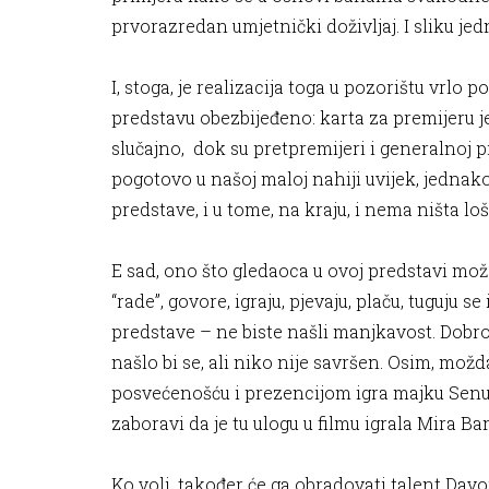
prvorazredan umjetnički doživljaj. I sliku j
I, stoga, je realizacija toga u pozorištu vrlo 
predstavu obezbijeđeno: karta za premijeru j
slučajno, dok su pretpremijeri i generalnoj p
pogotovo u našoj maloj nahiji uvijek, jednako
predstave, i u tome, na kraju, i nema ništa loš
E sad, ono što gledaoca u ovoj predstavi mož
“rade”, govore, igraju, pjevaju, plaču, tuguju s
predstave – ne biste našli manjkavost. Dobro, 
našlo bi se, ali niko nije savršen. Osim, mo
posvećenošću i prezencijom igra majku Senu
zaboravi da je tu ulogu u filmu igrala Mira Ba
Ko voli, također će ga obradovati talent Davor