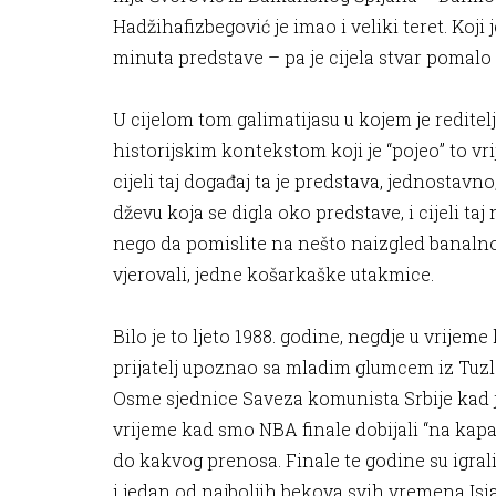
Hadžihafizbegović je imao i veliki teret. Koji
minuta predstave – pa je cijela stvar pomalo d
U cijelom tom galimatijasu u kojem je reditel
historijskim kontekstom koji je “pojeo” to v
cijeli taj događaj ta je predstava, jednostavn
dževu koja se digla oko predstave, i cijeli ta
nego da pomislite na nešto naizgled banalno.
vjerovali, jedne košarkaške utakmice.
Bilo je to ljeto 1988. godine, negdje u vrijeme
prijatelj upoznao sa mladim glumcem iz Tuzle
Osme sjednice Saveza komunista Srbije kad je
vrijeme kad smo NBA finale dobijali “na kapal
do kakvog prenosa. Finale te godine su igrali D
i jedan od najboljih bekova svih vremena Isia