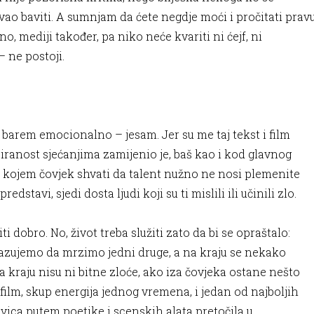
o baviti. A sumnjam da ćete negdje moći i pročitati prav
o, mediji također, pa niko neće kvariti ni ćejf, ni
 – ne postoji.
a, barem emocionalno – jesam. Jer su me taj tekst i film
iranost sjećanjima zamijenio je, baš kao i kod glavnog
 u kojem čovjek shvati da talent nužno ne nosi plemenite
dstavi, sjedi dosta ljudi koji su ti mislili ili učinili zlo.
iti dobro. No, život treba služiti zato da bi se opraštalo:
okazujemo da mrzimo jedni druge, a na kraju se nekako
 kraju nisu ni bitne zloće, ako iza čovjeka ostane nešto
t i film, skup energija jednog vremena, i jedan od najboljih
ica putem poetike i scenskih alata pretočila u