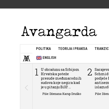
POLITIKA
TEORIJA I PRAKSA
TRANZIC
ENGLISH
1
2
U obračunu sa Srbijom
Sarajevo
Hrvatska poteže
Schmidt
presude međunarodnih
podjele 
sudova koje negira kad
antisem
je u pitanju BiH! ...
islamofob
Piše: Dženana Karup Druško
Piše: Dže