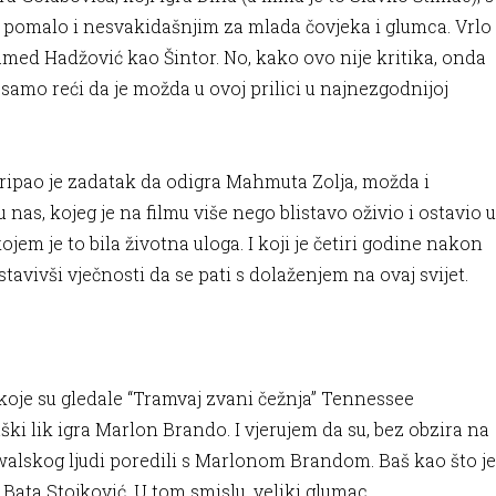
 pomalo i nesvakidašnjim za mlada čovjeka i glumca. Vrlo
amed Hadžović kao Šintor. No, kako ovo nije kritika, onda
 samo reći da je možda u ovoj prilici u najnezgodnijoj
pripao je zadatak da odigra Mahmuta Zolja, možda i
 nas, kojeg je na filmu više nego blistavo oživio i ostavio u
m je to bila životna uloga. I koji je četiri godine nakon
tavivši vječnosti da se pati s dolaženjem na ovaj svijet.
 koje su gledale “Tramvaj zvani čežnja” Tennessee
ški lik igra Marlon Brando. I vjerujem da su, bez obzira na
walskog ljudi poredili s Marlonom Brandom. Baš kao što je
 Bata Stojković. U tom smislu, veliki glumac