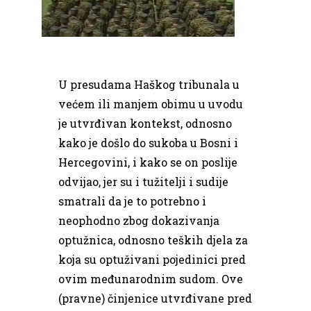
U presudama Haškog tribunala u
većem ili manjem obimu u uvodu
je utvrđivan kontekst, odnosno
kako je došlo do sukoba u Bosni i
Hercegovini, i kako se on poslije
odvijao, jer su i tužitelji i sudije
smatrali da je to potrebno i
neophodno zbog dokazivanja
optužnica, odnosno teških djela za
koja su optuživani pojedinici pred
ovim međunarodnim sudom. Ove
(pravne) činjenice utvrđivane pred