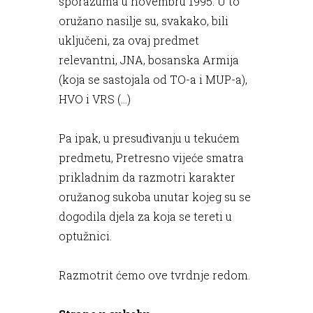
sporazuma u novembru 1995. U to
oružano nasilje su, svakako, bili
uključeni, za ovaj predmet
relevantni, JNA, bosanska Armija
(koja se sastojala od TO-a i MUP-a),
HVO i VRS (...)
Pa ipak, u presuđivanju u tekućem
predmetu, Pretresno vijeće smatra
prikladnim da razmotri karakter
oružanog sukoba unutar kojeg su se
dogodila djela za koja se tereti u
optužnici.
Razmotrit ćemo ove tvrdnje redom.