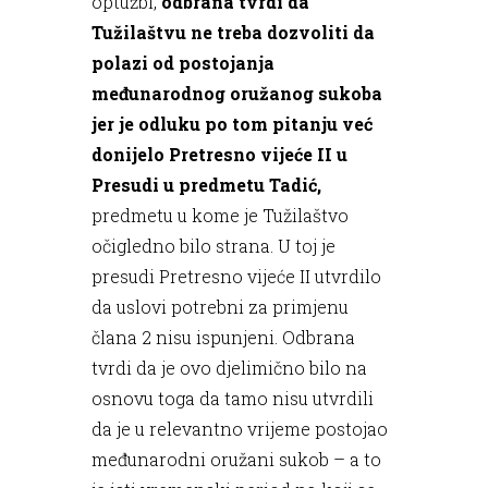
optužbi,
odbrana tvrdi da
Tužilaštvu ne treba dozvoliti da
polazi od postojanja
međunarodnog oružanog sukoba
jer je odluku po tom pitanju već
donijelo Pretresno vijeće II u
Presudi u predmetu Tadić,
predmetu u kome je Tužilaštvo
očigledno bilo strana. U toj je
presudi Pretresno vijeće II utvrdilo
da uslovi potrebni za primjenu
člana 2 nisu ispunjeni. Odbrana
tvrdi da je ovo djelimično bilo na
osnovu toga da tamo nisu utvrdili
da je u relevantno vrijeme postojao
međunarodni oružani sukob – a to