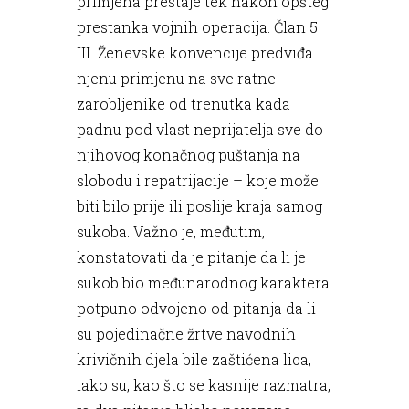
primjena prestaje tek nakon opšteg
prestanka vojnih operacija. Član 5
III Ženevske konvencije predviđa
njenu primjenu na sve ratne
zarobljenike od trenutka kada
padnu pod vlast neprijatelja sve do
njihovog konačnog puštanja na
slobodu i repatrijacije – koje može
biti bilo prije ili poslije kraja samog
sukoba. Važno je, međutim,
konstatovati da je pitanje da li je
sukob bio međunarodnog karaktera
potpuno odvojeno od pitanja da li
su pojedinačne žrtve navodnih
krivičnih djela bile zaštićena lica,
iako su, kao što se kasnije razmatra,