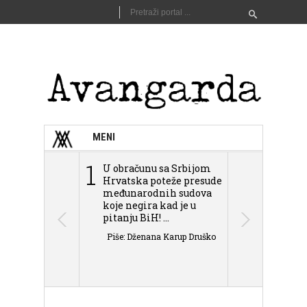
MENI
1
2
U obračunu sa Srbijom
Sarajevo n
Hrvatska poteže presude
Schmidta,
međunarodnih sudova
podjele Bi
koje negira kad je u
antisemit
pitanju BiH! ...
islamofobije
Piše: Dženana Karup Druško
Piše: Dženan