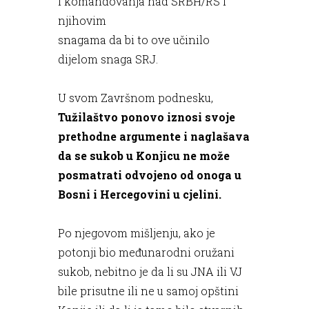
i komandovanja nad SRBH/RS i
njihovim
snagama da bi to ove učinilo
dijelom snaga SRJ.
U svom Završnom podnesku,
Tužilaštvo ponovo iznosi svoje
prethodne argumente i naglašava
da se sukob u Konjicu ne može
posmatrati odvojeno od onoga u
Bosni i Hercegovini u cjelini.
Po njegovom mišljenju, ako je
potonji bio međunarodni oružani
sukob, nebitno je da li su JNA ili VJ
bile prisutne ili ne u samoj opštini