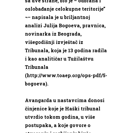
sa dve strane, bio je – odbrana i
oslobađanje celokupne teritorije”
¬– napisala je u briljantnoj
analizi Julija Bogoeva, pravnica,
novinarka iz Beograda,
višegodišnji izvještač iz
Tribunala, koja je 13 godina radila
i kao analitičar u Tužilaštvu
Tribunala
(http://www.toaep.org/ops-pdf/5-
bogoeva).
Avangarda u nastavcima donosi
činjenice koje je Haški tribunal
utvrdio tokom godina, u više
postupaka, a koje govore o