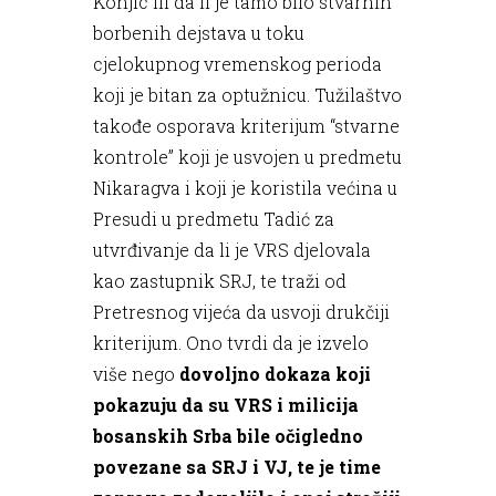
Konjic ili da li je tamo bilo stvarnih
borbenih dejstava u toku
cjelokupnog vremenskog perioda
koji je bitan za optužnicu. Tužilaštvo
takođe osporava kriterijum “stvarne
kontrole” koji je usvojen u predmetu
Nikaragva i koji je koristila većina u
Presudi u predmetu Tadić za
utvrđivanje da li je VRS djelovala
kao zastupnik SRJ, te traži od
Pretresnog vijeća da usvoji drukčiji
kriterijum. Ono tvrdi da je izvelo
više nego
dovoljno dokaza koji
pokazuju da su VRS i milicija
bosanskih Srba bile očigledno
povezane sa SRJ i VJ, te je time