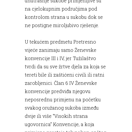
unutrašnje sukobe primjenljive su
na cjelokupnim područjima pod
kontrolom strana u sukobu dok se
ne postigne miroljubivo rješenje.
U tekućem predmetu Pretresno
vijeće zanimaju samo Ženevske
konvencije III i IV, jer Tužilaštvo
tvrdi da su sve žrtve djela za koja se
tereti bile ili zaštićeni civili ili ratni
zarobljenici. Član 6 IV Ženevske
konvencije predviđa njegovu
neposrednu primjenu na početku
svakog oružanog sukoba između
dvije ili više “Visokih strana
ugovornica” Konvencije, a koja