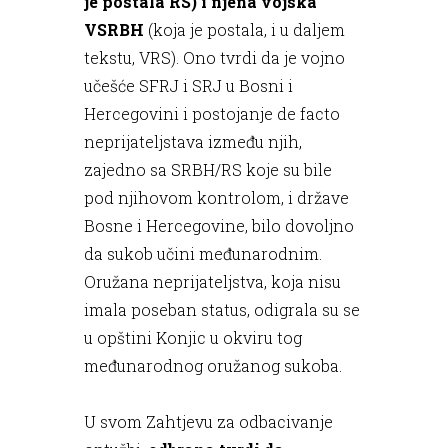
je postala RS) i njena vojska
VSRBH
(koja je postala, i u daljem
tekstu, VRS). Ono tvrdi da je vojno
učešće SFRJ i SRJ u Bosni i
Hercegovini i postojanje de facto
neprijateljstava između njih,
zajedno sa SRBH/RS koje su bile
pod njihovom kontrolom, i države
Bosne i Hercegovine, bilo dovoljno
da sukob učini međunarodnim.
Oružana neprijateljstva, koja nisu
imala poseban status, odigrala su se
u opštini Konjic u okviru tog
međunarodnog oružanog sukoba.
U svom Zahtjevu za odbacivanje