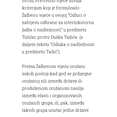
svrhu, Pretresno vijeće usvaja
kriterijum koji je formulisalo
Žalbeno vijeće u svojoj “Odluci o
zahtjevu odbrane za interlokutornu
žalbu o nadležnosti” u predmetu
Tužilac protiv Duška Tadića (u
daljem tekstu “Odluka o nadležnosti
u predmetu Tadić”).
Prema Žalbenom vijeću oružani
sukob postoji kad god se pribjegne
oružanoj sili između država ili
produženom oružanom nasilju
između vlasti i organizovanih
oružanih grupa, ili, pak, između
takvih grupa unutar jedne države.