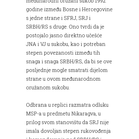
međunarodni oružani sukob 1992.
godine između Bosne i Hercegovine
s jedne strane i SFRJ, SRJ i
SRBH/RS s druge. Ono tvrdi da je
postojalo jasno direktno učešće
JNA i VJ u sukobu, kao i potreban
stepen povezanosti između tih
snaga i snaga SRBH/RS, da bi se ove
posljednje mogle smatrati dijelom
strane u ovom međunarodnom
oružanom sukobu.
Odbrana u replici razmatra odluku
MSP-a u predmetu Nikaragva, u
prilog svom stanovištu da SRJ nije
imala dovoljan stepen rukovođenja