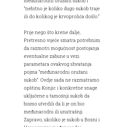
međunarodni oružani sukob i
“nebitno je koliko dugo sukob traje
ili do kolikog je krvoprolića došlo.”
Prije nego što krene dalje,
Pretresno vijeće smatra potrebnim
da razmotri mogućnost postojanja
eventualne zabune u vezi
parametara ovakvog shvatanja
pojma “međunarodni oružani
sukob”. Ovdje sada ne razmatramo
opštinu Konjic i konkretne snage
uključene u tamošnji sukob da
bismo utvrdili da li je on bio
međunarodni ili unutrašnji.
Zapravo, ukoliko je sukob u Bosni i