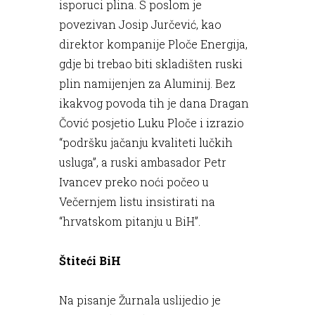
isporuci plina. S poslom je
povezivan Josip Jurčević, kao
direktor kompanije Ploče Energija,
gdje bi trebao biti skladišten ruski
plin namijenjen za Aluminij. Bez
ikakvog povoda tih je dana Dragan
Čović posjetio Luku Ploče i izrazio
“podršku jačanju kvaliteti lučkih
usluga”, a ruski ambasador Petr
Ivancev preko noći počeo u
Večernjem listu insistirati na
“hrvatskom pitanju u BiH”.
Štiteći BiH
Na pisanje Žurnala uslijedio je