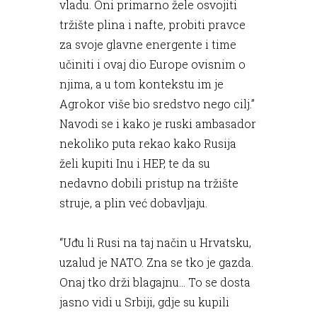
vladu. Oni primarno žele osvojiti
tržište plina i nafte, probiti pravce
za svoje glavne energente i time
učiniti i ovaj dio Europe ovisnim o
njima, a u tom kontekstu im je
Agrokor više bio sredstvo nego cilj.”
Navodi se i kako je ruski ambasador
nekoliko puta rekao kako Rusija
želi kupiti Inu i HEP, te da su
nedavno dobili pristup na tržište
struje, a plin već dobavljaju.
“Uđu li Rusi na taj način u Hrvatsku,
uzalud je NATO. Zna se tko je gazda.
Onaj tko drži blagajnu... To se dosta
jasno vidi u Srbiji, gdje su kupili