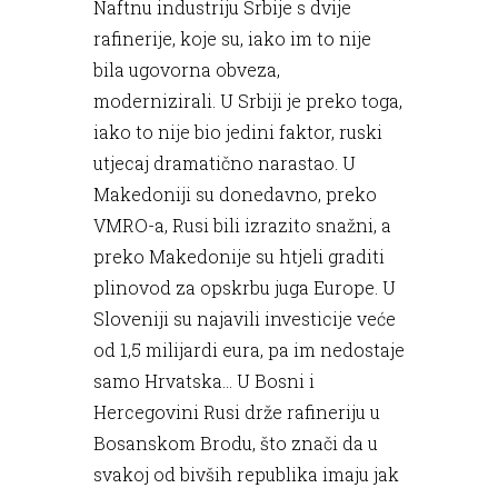
Naftnu industriju Srbije s dvije
rafinerije, koje su, iako im to nije
bila ugovorna obveza,
modernizirali. U Srbiji je preko toga,
iako to nije bio jedini faktor, ruski
utjecaj dramatično narastao. U
Makedoniji su donedavno, preko
VMRO-a, Rusi bili izrazito snažni, a
preko Makedonije su htjeli graditi
plinovod za opskrbu juga Europe. U
Sloveniji su najavili investicije veće
od 1,5 milijardi eura, pa im nedostaje
samo Hrvatska... U Bosni i
Hercegovini Rusi drže rafineriju u
Bosanskom Brodu, što znači da u
svakoj od bivših republika imaju jak