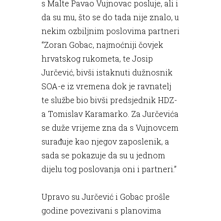
s Malte Pavao Vujnovac posluje, ali i
da su mu, što se do tada nije znalo, u
nekim ozbiljnim poslovima partneri
“Zoran Gobac, najmoćniji čovjek
hrvatskog rukometa, te Josip
Jurčević, bivši istaknuti dužnosnik
SOA-e iz vremena dok je ravnatelj
te službe bio bivši predsjednik HDZ-
a Tomislav Karamarko. Za Jurčevića
se duže vrijeme zna da s Vujnovcem
surađuje kao njegov zaposlenik, a
sada se pokazuje da su u jednom
dijelu tog poslovanja oni i partneri.”
Upravo su Jurčević i Gobac prošle
godine povezivani s planovima