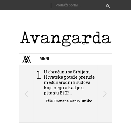
MENI
1
2
U obračunu sa Srbijom
Sarajevo n
Hrvatska poteže presude
Schmidta,
međunarodnih sudova
podjele Bi
koje negira kad je u
antisemit
pitanju BiH! ...
islamofobije
Piše: Dženana Karup Druško
Piše: Dženan