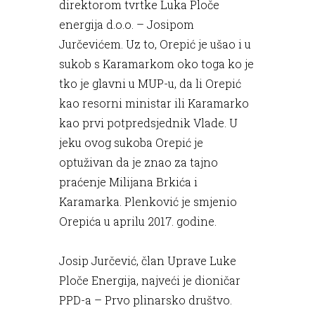
direktorom tvrtke Luka Ploče
energija d.o.o. – Josipom
Jurčevićem. Uz to, Orepić je ušao i u
sukob s Karamarkom oko toga ko je
tko je glavni u MUP-u, da li Orepić
kao resorni ministar ili Karamarko
kao prvi potpredsjednik Vlade. U
jeku ovog sukoba Orepić je
optuživan da je znao za tajno
praćenje Milijana Brkića i
Karamarka. Plenković je smjenio
Orepića u aprilu 2017. godine.
Josip Jurčević, član Uprave Luke
Ploče Energija, najveći je dioničar
PPD-a – Prvo plinarsko društvo.