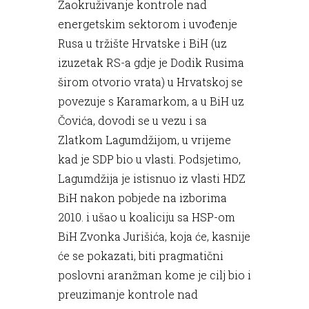
Zaokruživanje kontrole nad
energetskim sektorom i uvođenje
Rusa u tržište Hrvatske i BiH (uz
izuzetak RS-a gdje je Dodik Rusima
širom otvorio vrata) u Hrvatskoj se
povezuje s Karamarkom, a u BiH uz
Čovića, dovodi se u vezu i sa
Zlatkom Lagumdžijom, u vrijeme
kad je SDP bio u vlasti. Podsjetimo,
Lagumdžija je istisnuo iz vlasti HDZ
BiH nakon pobjede na izborima
2010. i ušao u koaliciju sa HSP-om
BiH Zvonka Jurišića, koja će, kasnije
će se pokazati, biti pragmatični
poslovni aranžman kome je cilj bio i
preuzimanje kontrole nad