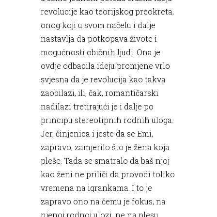
revolucije kao teorijskog preokreta,
onog koji u svom načelu i dalje
nastavlja da potkopava živote i
mogućnosti običnih ljudi. Ona je
ovdje odbacila ideju promjene vrlo
svjesna da je revolucija kao takva
zaobilazi, ili, čak, romantičarski
nadilazi tretirajući je i dalje po
principu stereotipnih rodnih uloga.
Jer, činjenica i jeste da se Emi,
zapravo, zamjerilo što je žena koja
pleše. Tada se smatralo da baš njoj
kao ženi ne priliči da provodi toliko
vremena na igrankama. I to je
zapravo ono na čemu je fokus, na
njenoj rodnoj ulozi, ne na plesu.