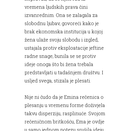
vremena ljudskih prava čini
izvanrednim. Ona se zalagala za
slobodnu ljubav, govoreći kako je
brak ekonomska institucija u kojoj
žena ulaže svoju slobodu i izgled,
ustajala protiv eksploatacije jeftine
radne snage, bunila se se protiv
ideje onoga što bi žena trebala
predstavljati u tadašnjem društvu. I
usljed svega, stizala je plesati.
Nije ni čudo da je Emina rečenica o
plesanju u vremenu forme doživjela
takvu disperziju, rasplinuće. Svojom
rečeničnom britkošću, Ema je ovdje
u samo jednom potezu srušila ideju