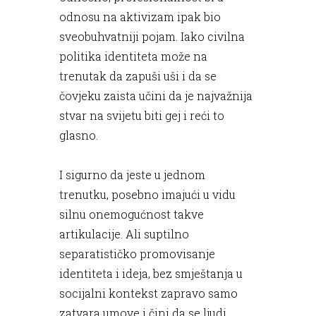
odnosu na aktivizam ipak bio
sveobuhvatniji pojam. Iako civilna
politika identiteta može na
trenutak da zapuši uši i da se
čovjeku zaista učini da je najvažnija
stvar na svijetu biti gej i reći to
glasno.
I sigurno da jeste u jednom
trenutku, posebno imajući u vidu
silnu onemogućnost takve
artikulacije. Ali suptilno
separatističko promovisanje
identiteta i ideja, bez smještanja u
socijalni kontekst zapravo samo
zatvara umove i čini da se ljudi