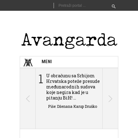
MENI
1
2
U obračunu sa Srbijom
Sarajevo n
Hrvatska poteže presude
Schmidta,
međunarodnih sudova
podjele Bi
koje negira kad je u
antisemit
pitanju BiH! ...
islamofobije
Piše: Dženana Karup Druško
Piše: Dženan