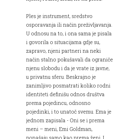
Ples je instrument, sredstvo
osporavanja ili način preživljavanja.
U odnosu na to, i ona sama je pisala
i govorila o situacijama gdje su,
zapravo, njeni partneri na neki
način stalno pokušavali da ograniče
njenu slobodu i da je vrate iz javne,
u privatnu sferu. Beskrajno je
zanimljivo posmatrati koliko rodni
identiteti definišu odnos društva
prema pojedincu, odnosno
pojedinki, i to unatoč svemu. Ema je
jednom zapisala - Oni se i prema
meni – meni, Emi Goldman,
ponašaju samo kao prema ženi. I