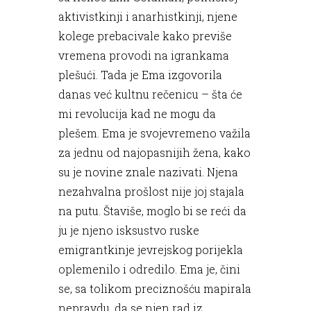
aktivistkinji i anarhistkinji, njene
kolege prebacivale kako previše
vremena provodi na igrankama
plešući. Tada je Ema izgovorila
danas već kultnu rečenicu – šta će
mi revolucija kad ne mogu da
plešem. Ema je svojevremeno važila
za jednu od najopasnijih žena, kako
su je novine znale nazivati. Njena
nezahvalna prošlost nije joj stajala
na putu. Štaviše, moglo bi se reći da
ju je njeno isksustvo ruske
emigrantkinje jevrejskog porijekla
oplemenilo i odredilo. Ema je, čini
se, sa tolikom preciznošću mapirala
nepravdu, da se njen rad iz