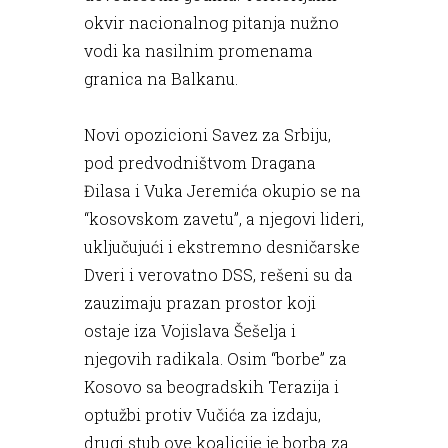
okvir nacionalnog pitanja nužno
vodi ka nasilnim promenama
granica na Balkanu.
Novi opozicioni Savez za Srbiju,
pod predvodništvom Dragana
Đilasa i Vuka Jeremića okupio se na
“kosovskom zavetu”, a njegovi lideri,
uključujući i ekstremno desničarske
Dveri i verovatno DSS, rešeni su da
zauzimaju prazan prostor koji
ostaje iza Vojislava Šešelja i
njegovih radikala. Osim “borbe” za
Kosovo sa beogradskih Terazija i
optužbi protiv Vučića za izdaju,
drugi stub ove koalicije je borba za