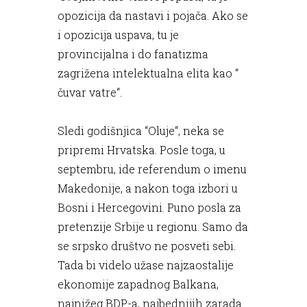
opozicija da nastavi i pojača. Ako se
i opozicija uspava, tu je
provincijalna i do fanatizma
zagrižena intelektualna elita kao “
čuvar vatre“.
Sledi godišnjica “Oluje“, neka se
pripremi Hrvatska. Posle toga, u
septembru, ide referendum o imenu
Makedonije, a nakon toga izbori u
Bosni i Hercegovini. Puno posla za
pretenzije Srbije u regionu. Samo da
se srpsko društvo ne posveti sebi.
Tada bi videlo užase najzaostalije
ekonomije zapadnog Balkana,
najnižeg BDP-a, najbednijih zarada