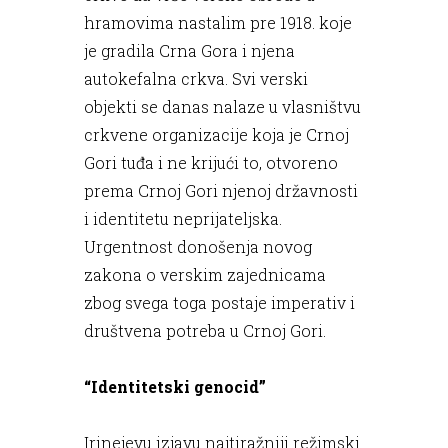
hramovima nastalim pre 1918. koje
je gradila Crna Gora i njena
autokefalna crkva. Svi verski
objekti se danas nalaze u vlasništvu
crkvene organizacije koja je Crnoj
Gori tuđa i ne krijući to, otvoreno
prema Crnoj Gori njenoj državnosti
i identitetu neprijateljska.
Urgentnost donošenja novog
zakona o verskim zajednicama
zbog svega toga postaje imperativ i
društvena potreba u Crnoj Gori.
“Identitetski genocid”
Irinejevu izjavu najtiražniji režimski