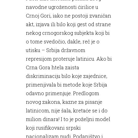
navodne ugroženosti ćirilice u
Crnoj Gori, iako ne postoji zvaničan
akt, izjava ili bilo koji gest od strane
nekog crnogorskog subjekta koji bi
o tome svedočio, dakle, reč je o
utisku – Srbija državnom
represijom proteruje latinicu. Ako bi
Crna Gora htela zaista
diskriminaciju bilo koje zajednice,
primenjivala bi metode koje Srbija
odavno primenjuje. Predlogom
novog zakona, kazne za pisanje
latinicom, nije šala, kretaće se i do
milion dinara! I to je poželjni model
koji rusifikovani srpski
nacionalizam nudi. Podaništvo i