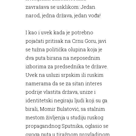
zavrašava se usklikom: Jedan
narod, jedna država, jedan vođa!
I kao i uvek kada je potrebno
pojačati pritisak na Crnu Goru, javi
se tužna politička olupina koja je
dva puta birana na neposednim
izborima za predsednika te države.
Uvek na usluzi srpskim ili ruskim
namerama da se za sitan interes
podrije vlastita država, unize i
identitetski negiraju ljudi koji su ga
birali, Momir Bulatović, sa stalnim
mestom življenja u studiju ruskog
propagandnog Sputnika, oglasio se
ovoga puta u tiražnom provladinom