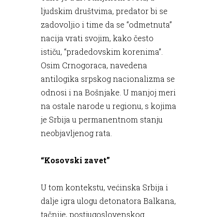
ljudskim društvima, predator bi se
zadovoljio i time da se “odmetnuta”
nacija vrati svojim, kako često
ističu, “pradedovskim korenima”.
Osim Crnogoraca, navedena
antilogika srpskog nacionalizma se
odnosi i na Bošnjake. U manjoj meri
na ostale narode u regionu, s kojima
je Srbija u permanentnom stanju
neobjavljenog rata.
“Kosovski zavet”
U tom kontekstu, većinska Srbija i
dalje igra ulogu detonatora Balkana,
tačnije, postjugoslovenskog