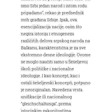
smo Srbi jedan narod i istom rodu
pripadamo”, rekao je predsednik
svih građana Srbije. Ipak, ova
esencijalizacija nacije, osim što
negira istoriju i etnogenezu
različitih delova srpskog naroda na
Balkanu, karakteristična je za sve
ekstremno desne ideologije. Ovome
se moglo naučiti samo u Šešeljevoj
školi političke i nacionalne
ideologije. I kao koncept, kao i
ostali šešeljevski koncepti, potpuno
je neoriginalan. Navedena vrsta
unifikacije ili nacionalnog
“gleichschaltunga”, prema
istorijskim zakonitostima