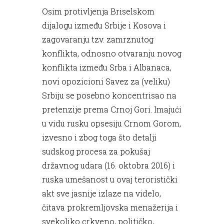
Osim protivljenja Briselskom
dijalogu između Srbije i Kosova i
zagovaranju tzv. zamrznutog
konflikta, odnosno otvaranju novog
konflikta između Srba i Albanaca,
novi opozicioni Savez za (veliku)
Srbiju se posebno koncentrisao na
pretenzije prema Crnoj Gori. Imajući
u vidu rusku opsesiju Crnom Gorom,
izvesno i zbog toga što detalji
sudskog procesa za pokušaj
državnog udara (16. oktobra 2016) i
ruska umešanost u ovaj teroristički
akt sve jasnije izlaze na videlo,
čitava prokremljovska menažerija i
svekoliko crkveno, političko,