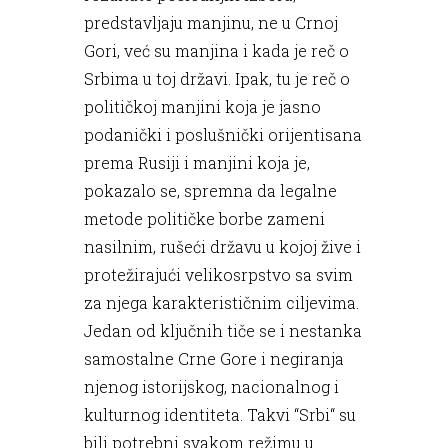
predstavljaju manjinu, ne u Crnoj
Gori, već su manjina i kada je reč o
Srbima u toj državi. Ipak, tu je reč o
političkoj manjini koja je jasno
podanički i poslušnički orijentisana
prema Rusiji i manjini koja je,
pokazalo se, spremna da legalne
metode političke borbe zameni
nasilnim, rušeći državu u kojoj žive i
protežirajući velikosrpstvo sa svim
za njega karakterističnim ciljevima.
Jedan od ključnih tiče se i nestanka
samostalne Crne Gore i negiranja
njenog istorijskog, nacionalnog i
kulturnog identiteta. Takvi “Srbi“ su
bili potrebni svakom režimu u