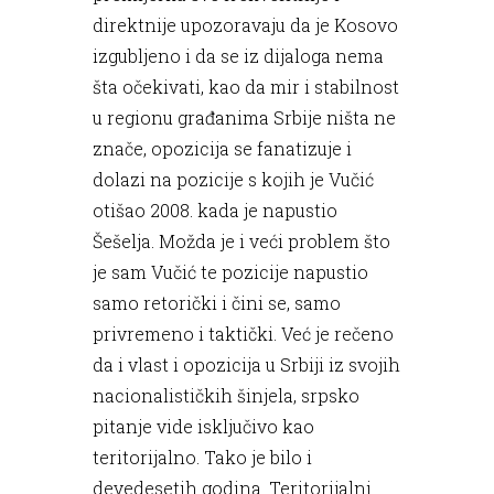
direktnije upozoravaju da je Kosovo
izgubljeno i da se iz dijaloga nema
šta očekivati, kao da mir i stabilnost
u regionu građanima Srbije ništa ne
znače, opozicija se fanatizuje i
dolazi na pozicije s kojih je Vučić
otišao 2008. kada je napustio
Šešelja. Možda je i veći problem što
je sam Vučić te pozicije napustio
samo retorički i čini se, samo
privremeno i taktički. Već je rečeno
da i vlast i opozicija u Srbiji iz svojih
nacionalističkih šinjela, srpsko
pitanje vide isključivo kao
teritorijalno. Tako je bilo i
devedesetih godina. Teritorijalni