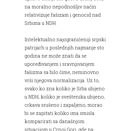
na moralno nepodnošljiv način
relativizuje fašizam i genocid nad
Srbima u NDH.
Intelektualno najograničeniji srpski
patrijarh u poslednjih najmanje sto
godina ne može znati da se
upoređivanjem i sravnjivanjem
fašizma sa bilo čime, neminovno
vrši njegova normalizacija. Uz to,
svako ko zna koliko je Srba ubijeno
u NDH, koliko je sveštenika ubijeno,
crkava srušeno i zapaljeno, morao
bi se zapitati koliko ima smisla
komparirati sa današnjom
situacijom u Crnoj Gori, gde na