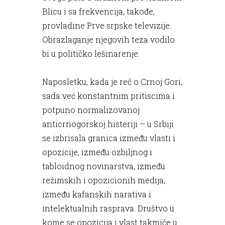
Blicu i sa frekvencija, takođe,
provladine Prve srpske televizije.
Obrazlaganje njegovih teza vodilo
bi u političko lešinarenje.
Naposletku, kada je reč o Crnoj Gori,
sada već konstantnim pritiscima i
potpuno normalizovanoj
anticrnogorskoj histeriji – u Srbiji
se izbrisala granica između vlasti i
opozicije, između ozbiljnog i
tabloidnog novinarstva, između
režimskih i opozicionih medija,
između kafanskih narativa i
intelektualnih rasprava. Društvo u
kome se opozicija i vlast takmiče u