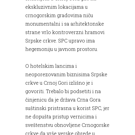
ekskluzivnim lokacijama u
crnogorskim gradovima niču
monumentalni i sa arhitektonske
strane vrlo kontroverzni hramovi
Srpske crkve. SPC upravo ima
hegemoniju u javnom prostoru.
O hotelskim lancima i
neoporezovanim biznisima Srpske
crkve u Crnoj Gori izlišno je i
govoriti. Trebalo bi podsetiti i na
činjenicu da je država Crna Gora
suštinski pristrasna u korist SPC, jer
ne dopušta pristup vernicima i
sveštenstvu obnovljene Crnogorske
crkve da vrše verske obrede u