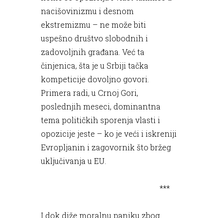
nacišovinizmu i desnom
ekstremizmu – ne može biti
uspešno društvo slobodnih i
zadovoljnih građana. Već ta
činjenica, šta je u Srbiji tačka
kompeticije dovoljno govori.
Primera radi, u Crnoj Gori,
poslednjih meseci, dominantna
tema političkih sporenja vlasti i
opozicije jeste – ko je veći i iskreniji
Evropljanin i zagovornik što bržeg
uključivanja u EU.
***
I dok diže moralnu paniku zbog