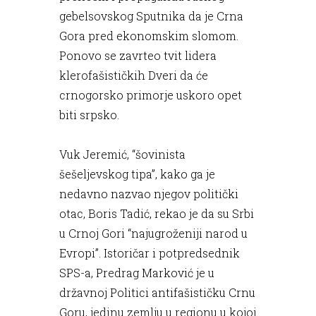
gebelsovskog Sputnika da je Crna
Gora pred ekonomskim slomom.
Ponovo se zavrteo tvit lidera
klerofašističkih Dveri da će
crnogorsko primorje uskoro opet
biti srpsko.
Vuk Jeremić, “šovinista
šešeljevskog tipa”, kako ga je
nedavno nazvao njegov politički
otac, Boris Tadić, rekao je da su Srbi
u Crnoj Gori “najugroženiji narod u
Evropi”. Istoričar i potpredsednik
SPS-a, Predrag Marković je u
državnoj Politici antifašističku Crnu
Goru, jedinu zemlju u regionu u kojoj