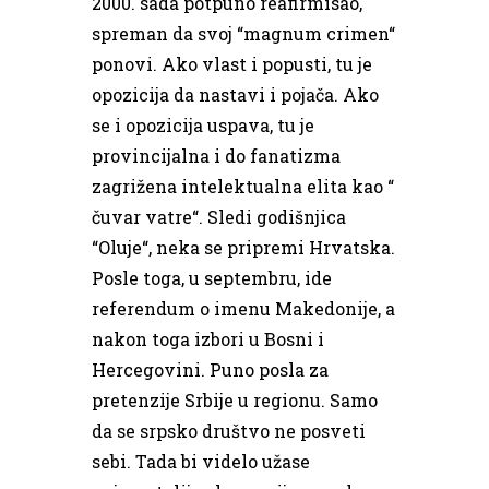
2000. sada potpuno reafirmisao,
spreman da svoj “magnum crimen“
ponovi. Ako vlast i popusti, tu je
opozicija da nastavi i pojača. Ako
se i opozicija uspava, tu je
provincijalna i do fanatizma
zagrižena intelektualna elita kao “
čuvar vatre“. Sledi godišnjica
“Oluje“, neka se pripremi Hrvatska.
Posle toga, u septembru, ide
referendum o imenu Makedonije, a
nakon toga izbori u Bosni i
Hercegovini. Puno posla za
pretenzije Srbije u regionu. Samo
da se srpsko društvo ne posveti
sebi. Tada bi videlo užase