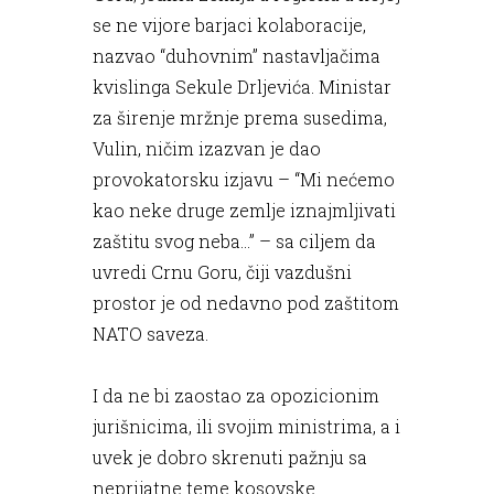
se ne vijore barjaci kolaboracije,
nazvao “duhovnim” nastavljačima
kvislinga Sekule Drljevića. Ministar
za širenje mržnje prema susedima,
Vulin, ničim izazvan je dao
provokatorsku izjavu – “Mi nećemo
kao neke druge zemlje iznajmljivati
zaštitu svog neba...” – sa ciljem da
uvredi Crnu Goru, čiji vazdušni
prostor je od nedavno pod zaštitom
NATO saveza.
I da ne bi zaostao za opozicionim
jurišnicima, ili svojim ministrima, a i
uvek je dobro skrenuti pažnju sa
neprijatne teme kosovske