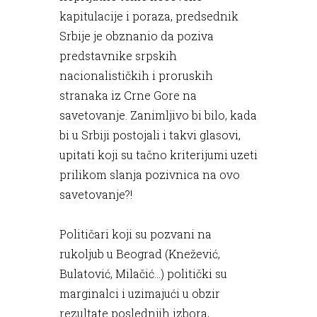
kapitulacije i poraza, predsednik
Srbije je obznanio da poziva
predstavnike srpskih
nacionalističkih i proruskih
stranaka iz Crne Gore na
savetovanje. Zanimljivo bi bilo, kada
bi u Srbiji postojali i takvi glasovi,
upitati koji su tačno kriterijumi uzeti
prilikom slanja pozivnica na ovo
savetovanje?!
Političari koji su pozvani na
rukoljub u Beograd (Knežević,
Bulatović, Milačić...) politički su
marginalci i uzimajući u obzir
rezultate poslednjih izbora,