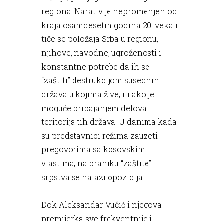
regiona. Narativ je nepromenjen od
kraja osamdesetih godina 20. veka i
tiče se položaja Srba u regionu,
njihove, navodne, ugroženosti i
konstantne potrebe da ih se
“zaštiti” destrukcijom susednih
država u kojima žive, ili ako je
moguće pripajanjem delova
teritorija tih država. U danima kada
su predstavnici režima zauzeti
pregovorima sa kosovskim
vlastima, na braniku “zaštite”
srpstva se nalazi opozicija.
Dok Aleksandar Vučić i njegova
premijerka sve frekventnije i