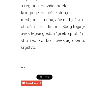
u regionu, najviše indekse
korupcije, najlošije stanje u
medijima, ali i najviše mafijaških
obračuna na ulicama. Zbog toga je
uvek lepše gledati “preko plota“ i
štititi vaskoliko, a uvek ugroženo,
srpstvo.
-->
Send mail