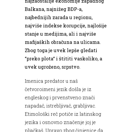
najzaostalije ekonomije zapadnog
Balkana, najnižeg BDP-a,
najbednijih zarada u regionu,
najviše indekse korupcije, najlošije
stanje u medijima, ali i najviše
mafijaških obračuna na ulicama.
Zbog toga je uvek lepše gledati
“preko plota“ i štititi vaskoliko, a
uvek ugroženo, srpstvo.
Imenica predator u naš
četvoroimeni jezik došla je iz
engleskog i prvenstveno znači
napadač, istrebljivač, grabljivac.
Etimološki reč potiče iz latinskog
jezika i osnovno značenje joj je
pljačkaš. Upravo zbog činjenice da