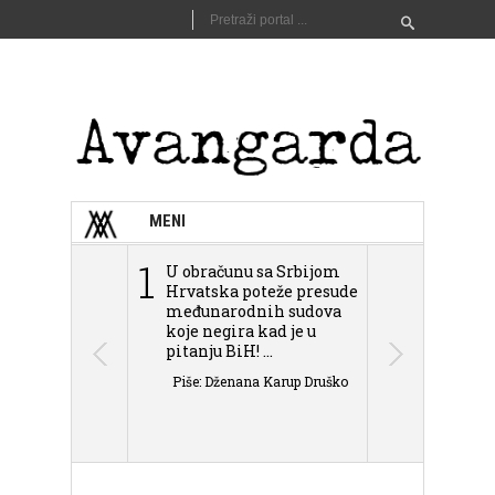
MENI
1
2
U obračunu sa Srbijom
Sarajevo n
Hrvatska poteže presude
Schmidta,
međunarodnih sudova
podjele Bi
koje negira kad je u
antisemit
pitanju BiH! ...
islamofobije
Piše: Dženana Karup Druško
Piše: Dženan