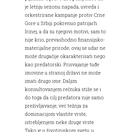
je letnju sezonu napada, uvreda i
orkestrirane kampanje protiv Crne
Gore u Srbiji pokrenuo patrijarh
Irinej, a da su njegovi motivi, sam to
nije krio, prevashodno finansijsko-
materijalne prirode, ovaj se udar ne
može drugačije okarakterisati nego
kao predatorski. Prisvajanje tuđe
imovine u stranoj državi ne može
imati drugo ime. Daljim
konsultovanjem rečnika stiže se i
do toga da cilj predatora nije samo
preživljavanje, već težnja za
dominacijom vlastite vrste,
istrebljenjem neke druge vrste.
Tako je u životinjskom svetu, u