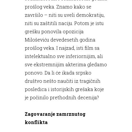
prošlog veka. Znamo kako se
završilo – niti su uveli demokratiju,
niti su zaštitili naciju. Potom je istu
grešku ponovila opozicija
Miloševiću devedesetih godina
prošlog veka. I najzad, isti film sa
intelektualno sve inferiornijim, ali
sve ekstremnijim akterima gledamo
ponovo. Da li će ikada srpsko
društvo nešto naučiti iz tragičnih
posledica i istorijskih grešaka koje
je počinilo prethodnih decenija?
Zagovaranje zamrznutog
konflikta