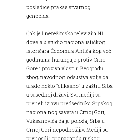
posledice prakse stvarnog
genocida.
Čak je i nerežimska televizija N1
dovela u studio nacionalističkog
istoričara Čedomira Antića koji već
godinama haranguje protiv Crne
Gore i proziva vlasti u Beogradu
zbog, navodnog, odsustva volje da
urade nešto “efikasno” u zaštiti Srba
u susednoj državi. Svi mediji su
preneli izjavu predsednika Srpskog
nacionalnog saveta u Crnoj Gori,
Vuksanovića da je položaj Srba u
Crnoj Gori nepodnošljiv. Mediji su
prenosili i propagandu ruskog