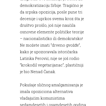
demokratizaciju Srbije. Tragično je
da srpska opozicija, posle pune tri
decenije i uprkos svemu kroz šta je
društvo prošlo, još nije naučila
osnovne elemente političke teorije
– nacionalističko ili demokratsko!
Ne možete imati “drveno gvožđe”,
kako je upozoravala istoričarka
Latinka Perović, nije se još rodio
“krokodil vegetarijanac”, plastičniji
je bio Nenad Čanak.
Pokušaje sličnog amalgamisanja je
imala opoziciona alternativa
vladajućim komunistima
sedamdesetih i osamdesetih godina