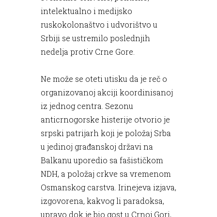
intelektualno i medijsko
ruskokolonaštvo i udvorištvo u
Srbiji se ustremilo poslednjih
nedelja protiv Crne Gore.
Ne može se oteti utisku da je reč o
organizovanoj akciji koordinisanoj
iz jednog centra. Sezonu
anticrnogorske histerije otvorio je
srpski patrijarh koji je položaj Srba
u jedinoj građanskoj državi na
Balkanu uporedio sa fašističkom
NDH, a položaj crkve sa vremenom
Osmanskog carstva. Irinejeva izjava,
izgovorena, kakvog li paradoksa,
upravo dok je bio gost u Crnoj Gori,