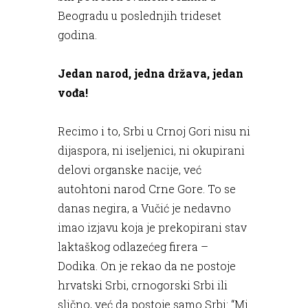
Beogradu u poslednjih trideset
godina.
Jedan narod, jedna država, jedan
vođa!
Recimo i to, Srbi u Crnoj Gori nisu ni
dijaspora, ni iseljenici, ni okupirani
delovi organske nacije, već
autohtoni narod Crne Gore. To se
danas negira, a Vučić je nedavno
imao izjavu koja je prekopirani stav
laktaškog odlazećeg firera –
Dodika. On je rekao da ne postoje
hrvatski Srbi, crnogorski Srbi ili
slično, već da postoje samo Srbi: “Mi