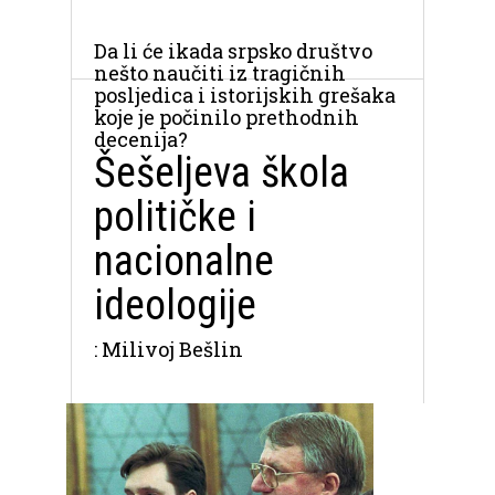
Da li će ikada srpsko društvo
nešto naučiti iz tragičnih
posljedica i istorijskih grešaka
koje je počinilo prethodnih
decenija?
Šešeljeva škola
političke i
nacionalne
ideologije
: Milivoj Bešlin