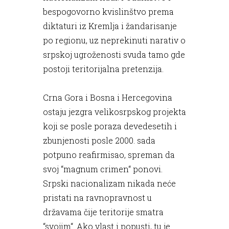
bespogovorno kvislinštvo prema
diktaturi iz Kremlja i žandarisanje
po regionu, uz neprekinuti narativ o
srpskoj ugroženosti svuda tamo gde
postoji teritorijalna pretenzija.
Crna Gora i Bosna i Hercegovina
ostaju jezgra velikosrpskog projekta
koji se posle poraza devedesetih i
zbunjenosti posle 2000. sada
potpuno reafirmisao, spreman da
svoj “magnum crimen“ ponovi.
Srpski nacionalizam nikada neće
pristati na ravnopravnost u
državama čije teritorije smatra
“svojim“. Ako vlast i popusti, tu je