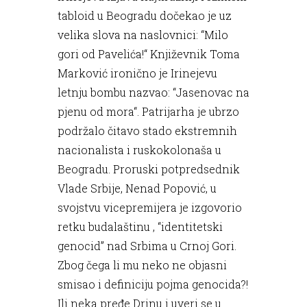
tabloid u Beogradu dočekao je uz
velika slova na naslovnici: “Milo
gori od Pavelića!“ Književnik Toma
Marković ironično je Irinejevu
letnju bombu nazvao: “Jasenovac na
pjenu od mora“. Patrijarha je ubrzo
podržalo čitavo stado ekstremnih
nacionalista i ruskokolonaša u
Beogradu. Proruski potpredsednik
Vlade Srbije, Nenad Popović, u
svojstvu vicepremijera je izgovorio
retku budalaštinu , “identitetski
genocid” nad Srbima u Crnoj Gori.
Zbog čega li mu neko ne objasni
smisao i definiciju pojma genocida?!
Ili neka pređe Drinu i uveri se u