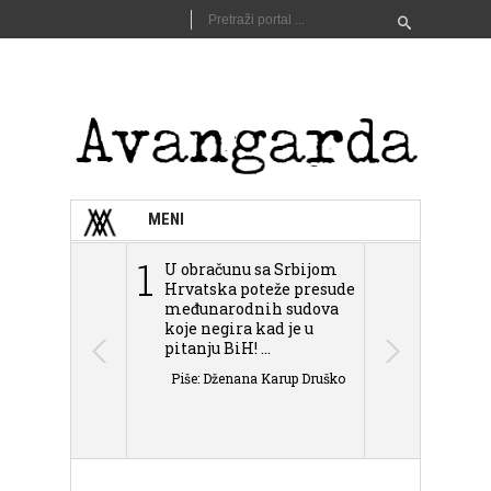
MENI
1
2
U obračunu sa Srbijom
Sarajevo n
Hrvatska poteže presude
Schmidta,
međunarodnih sudova
podjele Bi
koje negira kad je u
antisemit
pitanju BiH! ...
islamofobije
Piše: Dženana Karup Druško
Piše: Dženan