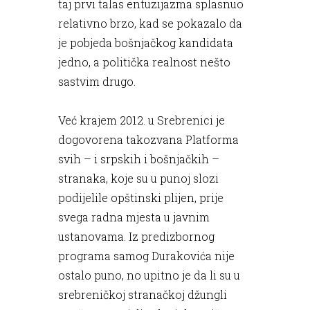
taj prvi talas entuzijazma splasnuo
relativno brzo, kad se pokazalo da
je pobjeda bošnjačkog kandidata
jedno, a politička realnost nešto
sastvim drugo.
Već krajem 2012. u Srebrenici je
dogovorena takozvana Platforma
svih – i srpskih i bošnjačkih –
stranaka, koje su u punoj slozi
podijelile opštinski plijen, prije
svega radna mjesta u javnim
ustanovama. Iz predizbornog
programa samog Durakovića nije
ostalo puno, no upitno je da li su u
srebreničkoj stranačkoj džungli