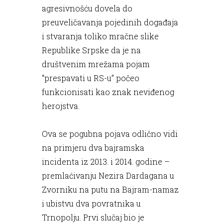
agresivnošću dovela do
preuveličavanja pojedinih događaja
i stvaranja toliko mračne slike
Republike Srpske da je na
društvenim mrežama pojam
“prespavati u RS-u” počeo
funkcionisati kao znak neviđenog
herojstva.
Ova se pogubna pojava odlično vidi
na primjeru dva bajramska
incidenta iz 2013. i 2014. godine –
premlaćivanju Nezira Dardagana u
Zvorniku na putu na Bajram-namaz
i ubistvu dva povratnika u
Trnopolju. Prvi slučaj bio je