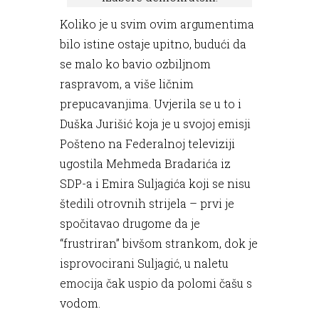
Koliko je u svim ovim argumentima
bilo istine ostaje upitno, budući da
se malo ko bavio ozbiljnom
raspravom, a više ličnim
prepucavanjima. Uvjerila se u to i
Duška Jurišić koja je u svojoj emisji
Pošteno na Federalnoj televiziji
ugostila Mehmeda Bradarića iz
SDP-a i Emira Suljagića koji se nisu
štedili otrovnih strijela – prvi je
spočitavao drugome da je
“frustriran” bivšom strankom, dok je
isprovocirani Suljagić, u naletu
emocija čak uspio da polomi čašu s
vodom.