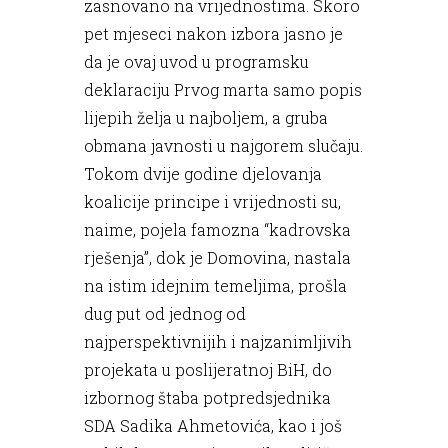
zasnovano na vrijednostima. Skoro
pet mjeseci nakon izbora jasno je
da je ovaj uvod u programsku
deklaraciju Prvog marta samo popis
lijepih želja u najboljem, a gruba
obmana javnosti u najgorem slučaju.
Tokom dvije godine djelovanja
koalicije principe i vrijednosti su,
naime, pojela famozna “kadrovska
rješenja”, dok je Domovina, nastala
na istim idejnim temeljima, prošla
dug put od jednog od
najperspektivnijih i najzanimljivih
projekata u poslijeratnoj BiH, do
izbornog štaba potpredsjednika
SDA Sadika Ahmetovića, kao i još