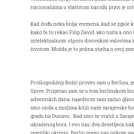
nacionalizma u vlastitom narodu pravi je int
Kad dođu neka bolja vremena, kad se zgule kul
kako bi to rekao Filip David, ako ništa a 
intelektualnom otporu divovskim valovima ne
životom. Možda je to jedina utjeha u ovoj zeml
**
Prošlogodišnji Božić proveo sam u Berlinu, jer
Spree. Prisjećao sam se u tom berlinskom b
adventskih dana; najednom sam začuo glasove
smo onda u mislima kitili naše sarajevske bo
gradu na Dunavu… Kad smo se vratili u Saraje
ukrašenog bora. I evo nas, dva desetljeća na
svjetiljki okićeni, Berlin mami nas nekom svo