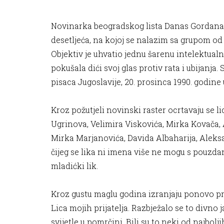
Novinarka beogradskog lista Danas Gordana N
desetljeća, na kojoj se nalazim sa grupom od 
Objektiv je uhvatio jednu šarenu intelektualn
pokušala dići svoj glas protiv rata i ubijan
pisaca Jugoslavije, 20. prosinca 1990. godine 
Kroz požutjeli novinski raster ocrtavaju se 
Ugrinova, Velimira Viskovića, Mirka Kovača, 
Mirka Marjanovića, Davida Albaharija, Aleksa
čijeg se lika ni imena više ne mogu s pouzdan
mladićki lik.
Kroz gustu maglu godina izranjaju ponovo pre
Lica mojih prijatelja. Razbježalo se to divno
svijetle u pomrčini. Bili su to neki od najbol