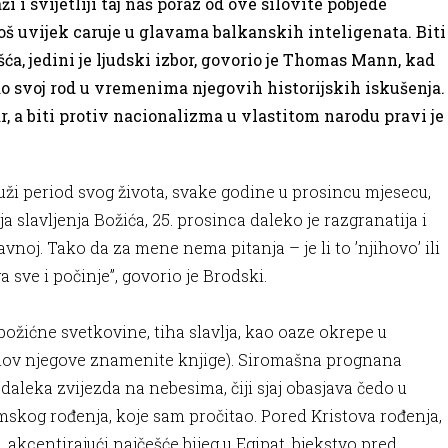
 i svijetliji taj naš poraz od ove silovite pobjede
oš uvijek caruje u glavama balkanskih inteligenata. Biti
a, jedini je ljudski izbor, govorio je Thomas Mann, kad
dao svoj rod u vremenima njegovih historijskih iskušenja.
r, a biti protiv nacionalizma u vlastitom narodu pravi je
duži period svog života, svake godine u prosincu mjesecu,
a slavljenja Božića, 25. prosinca daleko je razgranatija i
vnoj. Tako da za mene nema pitanja – je li to ’njihovo’ ili
ga sve i počinje”, govorio je Brodski.
 božićne svetkovine, tiha slavlja, kao oaze okrepe u
 naslov njegove znamenite knjige). Siromašna prognana
a daleka zvijezda na nebesima, čiji sjaj obasjava čedo u
mskog rođenja, koje sam pročitao. Pored Kristova rođenja,
 akcentirajući najčešće bijeg u Egipat, bjekstvo pred