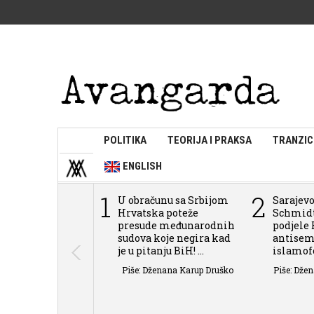
POLITIKA
TEORIJA I PRAKSA
TRANZIC
ENGLISH
1
2
U obračunu sa Srbijom
Sarajevo
Hrvatska poteže
Schmidt
presude međunarodnih
podjele 
sudova koje negira kad
antisem
je u pitanju BiH! ...
islamofob
Piše: Dženana Karup Druško
Piše: Dže