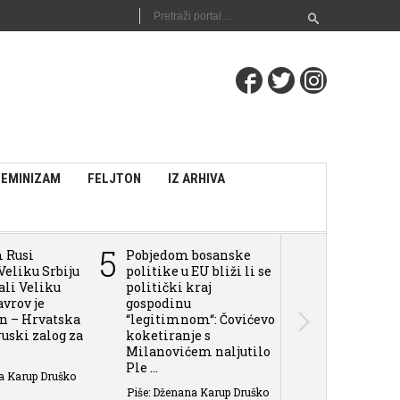
FEMINIZAM
FELJTON
IZ ARHIVA
5
6
m Rusi
Pobjedom bosanske
Pokušaju Tuž
Veliku Srbiju
politike u EU bliži li se
BiH da daju 
vali Veliku
politički kraj
sili i zločin
avrov je
gospodinu
u BiH, može 
an – Hrvatska
“legitimnom“: Čovićevo
Rusija aplaudi
 ruski zalog za
koketiranje s
Piše: Dženana 
Milanovićem naljutilo
Ple ...
a Karup Druško
Piše: Dženana Karup Druško