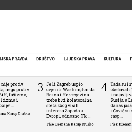
IJSKA PRAVDA
DRUŠTVO
LJUDSKA PRAVA
KULTURA
3
4
 nije protiv
Je li Zagreb uspio
Tada su i
a, nego protiv
uvjeriti Washington da
obećavali 
BiH, fašizma,
Bosna i Hercegovina
i najavlji
itizma i
treba biti kolateralna
Rusiju, a L
ije! ...
šteta zbog viših
danas jas
interesa Zapada u
i Čović su
nana Karup Druško
Evropi, odnosno Uk ...
rasp ...
Piše: Dženana Karup Druško
Piše: Dženan