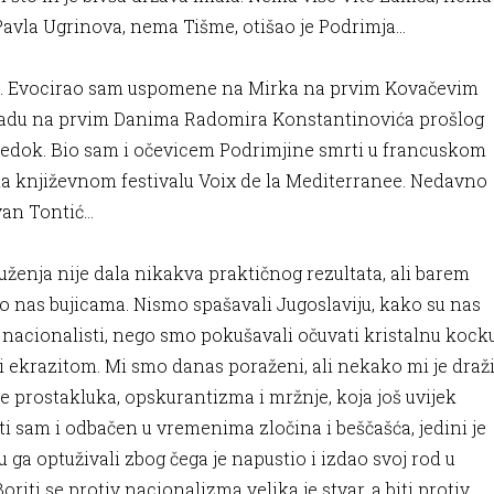
avla Ugrinova, nema Tišme, otišao je Podrimja…
ci”. Evocirao sam uspomene na Mirka na prvim Kovačevim
 Radu na prvim Danima Radomira Konstantinovića prošlog
 svjedok. Bio sam i očevicem Podrimjine smrti u francuskom
a književnom festivalu Voix de la Mediterranee. Nedavno
evan Tontić…
uženja nije dala nikakva praktičnog rezultata, ali barem
ko nas bujicama. Nismo spašavali Jugoslaviju, kako su nas
u) nacionalisti, nego smo pokušavali očuvati kristalnu kock
ili ekrazitom. Mi smo danas poraženi, ali nekako mi je draž
jede prostakluka, opskurantizma i mržnje, koja još uvijek
ti sam i odbačen u vremenima zločina i beščašća, jedini je
 ga optuživali zbog čega je napustio i izdao svoj rod u
iti se protiv nacionalizma velika je stvar, a biti protiv