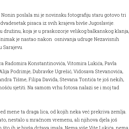
onin poslala mi je novinsku fotografiju staru gotovo tri
dvadesetak pisaca iz svih krajeva bivše Jugoslavije.
u družinu, koja je u praskozorje velikog balkanskog klanja
ja. Snimak je nastao nakon osnivanja udruge Nezavisnih
u Sarajevu.
lica Radomira Konstantinovića, Vitomira Lukića, Pavla
Alija Podrimje, Dubravke Ugrešić, Vidosava Stevanovića,
ndra Tišme, Filipa Davida, Stevana Tontića te još nekih,
ošću sjetiti. Na samom vrhu fotosa nalazi se i moj tad
d mene ta draga lica, od kojih neka već prekriva zemlja.
 jato, nestalo u mračnom vremenu, ali njihova djela još
jih što ih je bivša država imala. Nema više Vite Lukića, nema