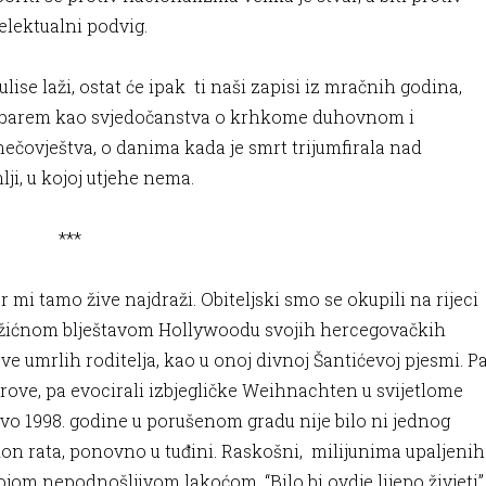
elektualni podvig.
ise laži, ostat će ipak ti naši zapisi iz mračnih godina,
ono barem kao svjedočanstva o krhkome duhovnom i
čovještva, o danima kada je smrt trijumfirala nad
ji, u kojoj utjehe nema.
*
 mi tamo žive najdraži. Obiteljski smo se okupili na rijeci
ožićnom blještavom Hollywoodu svojih hercegovačkih
 umrlih roditelja, kao u onoj divnoj Šantićevoj pjesmi. P
rove, pa evocirali izbjegličke Weihnachten u svijetlome
vo 1998. godine u porušenom gradu nije bilo ni jednog
kon rata, ponovno u tuđini. Raskošni, milijunima upaljenih
jom nepodnošljivom lakoćom. “Bilo bi ovdje lijepo živjeti”