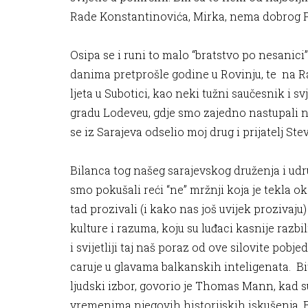
Rade Konstantinovića, Mirka, nema dobrog P
Osipa se i runi to malo “bratstvo po nesani
danima pretprošle godine u Rovinju, te na
ljeta u Subotici, kao neki tužni saučesnik i
gradu Lodeveu, gdje smo zajedno nastupali n
se iz Sarajeva odselio moj drug i prijatelj St
Bilanca tog našeg sarajevskog druženja i udr
smo pokušali reći “ne” mržnji koja je tekla o
tad prozivali (i kako nas još uvijek prozivaj
kulture i razuma, koju su luđaci kasnije razb
i svijetliji taj naš poraz od ove silovite pob
caruje u glavama balkanskih inteligenata. Bi
ljudski izbor, govorio je Thomas Mann, kad su
vremenima njegovih historijskih iskušenja. Bor