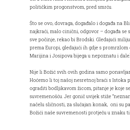
političkim progonstvom, pred smrću.
Što se ovo, dovraga, događalo i događa na Bl
najkraći, malo cinični, odgovor – događa se s
sve počinje, rekao bi Brodski. Gledajući miliju
prema Europi, gledajući ih gdje s promrzlom d
Marijina i Josipova bijega u nepoznatu i dalek
Nije li Božić svih ovih godina samo ponavlj
Hoćemo li toj našoj nesretnoj braći s Istoka pr
ograditi bodljikavom žicom, pitanje je koje 
suvremenošću. Jer gonič uvijek stiže “neznano
načelu sličnosti, za slučajan konak, oni su pal
Božići naše suvremenosti protječu u znaku ti
**