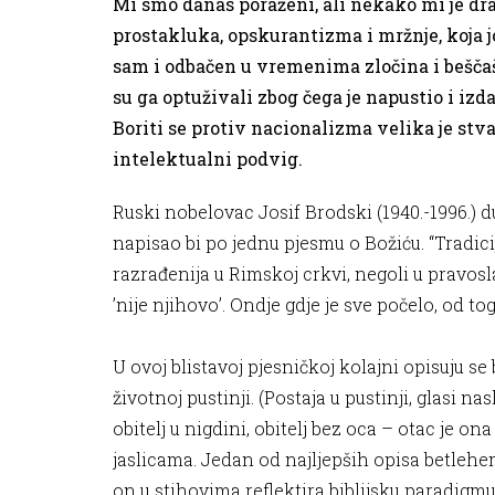
Mi smo danas poraženi, ali nekako mi je draži
prostakluka, opskurantizma i mržnje, koja j
sam i odbačen u vremenima zločina i beščašć
su ga optuživali zbog čega je napustio i iz
Boriti se protiv nacionalizma velika je stva
intelektualni podvig.
Ruski nobelovac Josif Brodski (1940.-1996.) 
napisao bi po jednu pjesmu o Božiću. “Tradicij
razrađenija u Rimskoj crkvi, negoli u pravosla
’nije njihovo’. Ondje gdje je sve počelo, od to
U ovoj blistavoj pjesničkoj kolajni opisuju se
životnoj pustinji. (Postaja u pustinji, glasi
obitelj u nigdini, obitelj bez oca – otac je on
jaslicama. Jedan od najljepših opisa betlehe
on u stihovima reflektira biblijsku paradigmu,