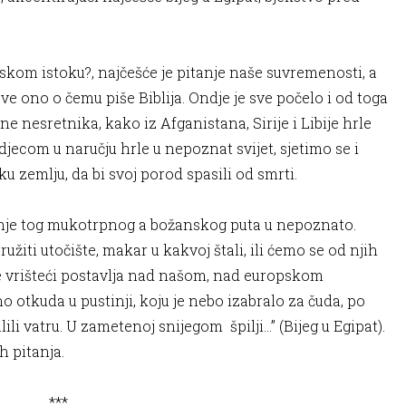
iskom istoku?, najčešće je pitanje naše suvremenosti, a
ve ono o čemu piše Biblija. Ondje je sve počelo i od toga
ne nesretnika, kako iz Afganistana, Sirije i Libije hrle
jecom u naručju hrle u nepoznat svijet, sjetimo se i
u zemlju, da bi svoj porod spasili od smrti.
anje tog mukotrpnog a božanskog puta u nepoznato.
užiti utočište, makar u kakvoj štali, ili ćemo se od njih
se vrišteći postavlja nad našom, nad europskom
 otkuda u pustinji, koju je nebo izabralo za čuda, po
ili vatru. U zametenoj snijegom špilji…” (Bijeg u Egipat).
h pitanja.
*