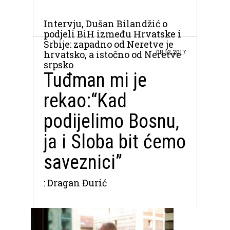
Intervju, Dušan Bilandžić o
podjeli BiH između Hrvatske i
Srbije: zapadno od Neretve je
08.12.2017
hrvatsko, a istočno od Neretve
srpsko
Tuđman mi je
rekao:“Kad
podijelimo Bosnu,
ja i Sloba bit ćemo
saveznici”
: Dragan Đurić