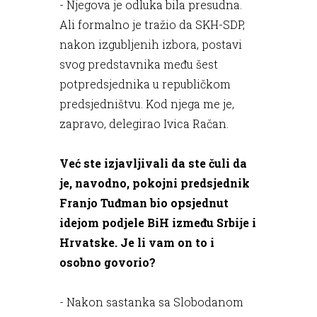
- Njegova je odluka bila presudna.
Ali formalno je tražio da SKH-SDP,
nakon izgubljenih izbora, postavi
svog predstavnika među šest
potpredsjednika u republičkom
predsjedništvu. Kod njega me je,
zapravo, delegirao Ivica Račan.
Već ste izjavljivali da ste čuli da
je, navodno, pokojni predsjednik
Franjo Tuđman bio opsjednut
idejom podjele BiH između Srbije i
Hrvatske. Je li vam on to i
osobno govorio?
- Nakon sastanka sa Slobodanom