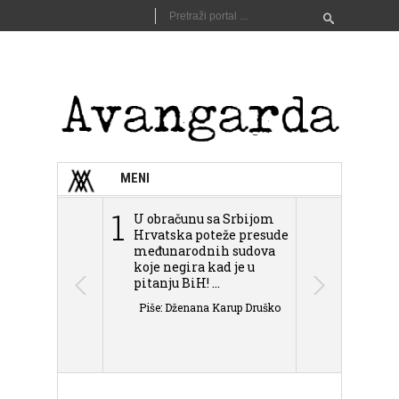
MENI
1
2
U obračunu sa Srbijom
Sarajevo n
Hrvatska poteže presude
Schmidta,
međunarodnih sudova
podjele Bi
koje negira kad je u
antisemit
pitanju BiH! ...
islamofobije
Piše: Dženana Karup Druško
Piše: Dženan