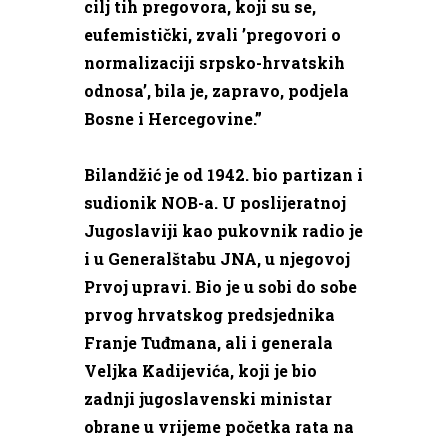
cilj tih pregovora, koji su se,
eufemistički, zvali ’pregovori o
normalizaciji srpsko-hrvatskih
odnosa’, bila je, zapravo, podjela
Bosne i Hercegovine.”
Bilandžić je od 1942. bio partizan i
sudionik NOB-a. U poslijeratnoj
Jugoslaviji kao pukovnik radio je
i u Generalštabu JNA, u njegovoj
Prvoj upravi. Bio je u sobi do sobe
prvog hrvatskog predsjednika
Franje Tuđmana, ali i generala
Veljka Kadijevića, koji je bio
zadnji jugoslavenski ministar
obrane u vrijeme početka rata na