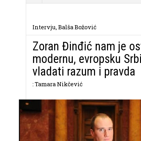
Intervju, Balša Božović
Zoran Đinđić nam je os
modernu, evropsku Srbi
vladati razum i pravda
: Tamara Nikčević