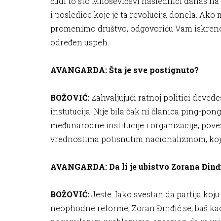
čudi to što Miloševićevi naslednici danas na 
i posledice koje je ta revolucija donela. Ako 
promenimo društvo, odgovoriću Vam iskreno: 
određen uspeh.
AVANGARDA: Šta je sve postignuto?
BOŽOVIĆ:
Zahvaljujući ratnoj politici devede
instutucija. Nije bila čak ni članica ping-pon
međunarodne institucije i organizacije; pove
vrednostima potisnutim nacionalizmom, koji j
AVANGARDA: Da li je ubistvo Zorana Đinđić
BOŽOVIĆ:
Jeste. Iako svestan da partija ko
neophodne reforme, Zoran Đinđić se, baš kao