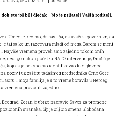
ruštvo, bez obzira na posledice.
ste još bili dječak – bio je prijatelj Vaših roditelj.
vek. Umeo je, recimo, da sasluša, da uvaži sagovornika, da
o je taj sa kojim razgovara mlađi od njega. Barem se meni
inac… Najviše vremena proveli smo zajedno tokom onih
e, nedugo nakon početka NATO intervencije, Đinđić je
a, koji ga je odavno bio identifikovao kao glavnog
e, na poziv i uz zaštitu tadašnjeg predsednika Crne Gore
 Goru. I moja familija je u to vreme boravila u Herceg
ta vremena provodili zajedno.
 u Beograd. Zoran je ubrzo napravio Savez za promene,
opozicionih stranaka, čiji je cilj bio smena Slobodana