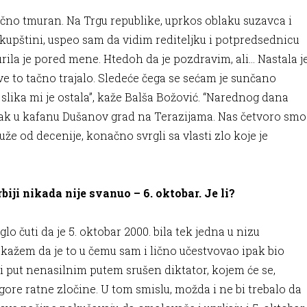
lično tmuran. Na Trgu republike, uprkos oblaku suzavca i
kupštini, uspeo sam da vidim rediteljku i potpredsednicu
ila je pored mene. Htedoh da je pozdravim, ali… Nastala j
e to tačno trajalo. Sledeće čega se sećam je sunčano
 slika mi je ostala”, kaže Balša Božović. “Narednog dana
ak u kafanu Dušanov grad na Terazijama. Nas četvoro smo
že od decenije, konačno svrgli sa vlasti zlo koje je
i nikada nije svanuo – 6. oktobar. Je li?
o čuti da je 5. oktobar 2000. bila tek jedna u nizu
kažem da je to u čemu sam i lično učestvovao ipak bio
rvi put nenasilnim putem srušen diktator, kojem će se,
gore ratne zločine. U tom smislu, možda i ne bi trebalo da