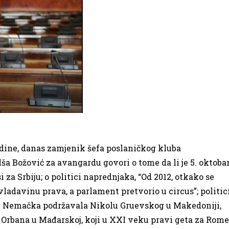
ine, danas zamjenik šefa poslaničkog kluba
a Božović za avangardu govori o tome da li je 5. oktoba
 za Srbiju; o politici naprednjaka, “Od 2012, otkako se
vladavinu prava, a parlament pretvorio u circus”; politic
je Nemačka podržavala Nikolu Gruevskog u Makedoniji,
Orbana u Mađarskoj, koji u XXI veku pravi geta za Rome