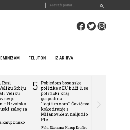
FEMINIZAM
FELJTON
IZ ARHIVA
5
6
m Rusi
Pobjedom bosanske
Pokušaju Tuž
Veliku Srbiju
politike u EU bliži li se
BiH da daju 
vali Veliku
politički kraj
sili i zločin
avrov je
gospodinu
u BiH, može 
an – Hrvatska
“legitimnom“: Čovićevo
Rusija aplaudi
 ruski zalog za
koketiranje s
Piše: Dženana 
Milanovićem naljutilo
Ple ...
a Karup Druško
Piše: Dženana Karup Druško