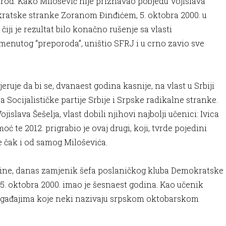
rod. Kako Milošević nije priznavao pobjedu Vojislava
ratske stranke Zoranom Đinđićem, 5. oktobra 2000. u
ji je rezultat bilo konačno rušenje sa vlasti
menutog “preporoda”, uništio SFRJ i u crno zavio sve
ruje da bi se, dvanaest godina kasnije, na vlast u Srbiji
 Socijalističke partije Srbije i Srpske radikalne stranke.
islava Šešelja, vlast dobili njihovi najbolji učenici: Ivica
oć te 2012. prigrabio je ovaj drugi, koji, tvrde pojedini
je čak i od samog Miloševića.
ne, danas zamjenik šefa poslaničkog kluba Demokratske
 5. oktobra 2000. imao je šesnaest godina. Kao učenik
događajima koje neki nazivaju srpskom oktobarskom