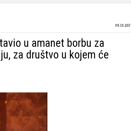
05.10.201
tavio u amanet borbu za
ju, za društvo u kojem će