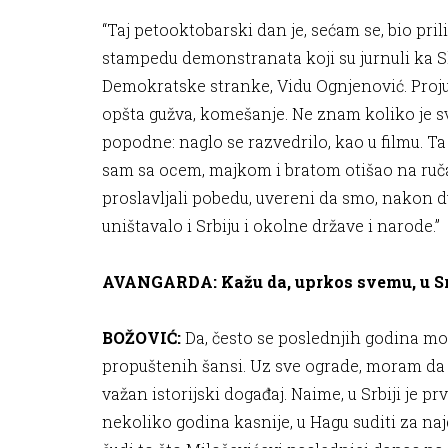
“Taj petooktobarski dan je, sećam se, bio pri
stampedu demonstranata koji su jurnuli ka S
Demokratske stranke, Vidu Ognjenović. Projur
opšta gužva, komešanje. Ne znam koliko je sv
popodne: naglo se razvedrilo, kao u filmu. Ta
sam sa ocem, majkom i bratom otišao na ruč
proslavljali pobedu, uvereni da smo, nakon du
uništavalo i Srbiju i okolne države i narode.”
AVANGARDA: Kažu da, uprkos svemu, u Srbij
BOŽOVIĆ:
Da, često se poslednjih godina mogl
propuštenih šansi. Uz sve ograde, moram da 
važan istorijski događaj. Naime, u Srbiji je p
nekoliko godina kasnije, u Hagu suditi za naj