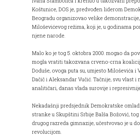
Ivana Stambolića i krenuo u takozvani prepo
Koštunice, DOS je, predvođen liderom Demok
Beogradu organizovao velike demonstracije, či
Miloševićevog režima, koji je, u godinama po
njene narode.
Malo ko je tog 5. oktobra 2000. mogao da povje
mogla vratiti takozvana crveno-crna koalicija
Doduše, ovoga puta su, umjesto Miloševića i Voj
Dačič i Aleksandar Vučić. Tačnije, svu vlast i m
analitičari, danas vlada surovije i represivni
Nekadašnji predsjednik Demokratske omladi
stranke u Skupštini Srbije Balša Božović, tog
drugog razreda gimnazije, učestvovao je u 
revolucijom.