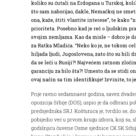
koliko su ćutali na Erdogana u Turskoj, kol
što sam naborijao, dakle, Nemačkoj ne smeta
ona, kaže, štiti vlastite interese”, te kako 
prioriteta. Posebno kad je reč o ljudskim p
svojim zemljama. Kao da misle – dobro je da s
za Ratka Mladića. “Neko ko je, ne tokom ce
hiljada ljudi, Jugoslovena, zato što su bili 
da se leči u Rusiji?! Najvećem ratnom zloč
garanciju za bilo šta?! Umesto da se stidi o
ovaj način sa tim identifikuje! Izvinite, to j
Prije ravno sedamnaest godina, savez dvad
opozicija Srbije (DOS), uspio je da odbrani 
predsjednika SRJ. Koštunica je, tvrdilo se, d
pobijedio već u prvom krugu izbora, koji su, s
godišnjicu čuvene Osme sjednice CK SK Srbije