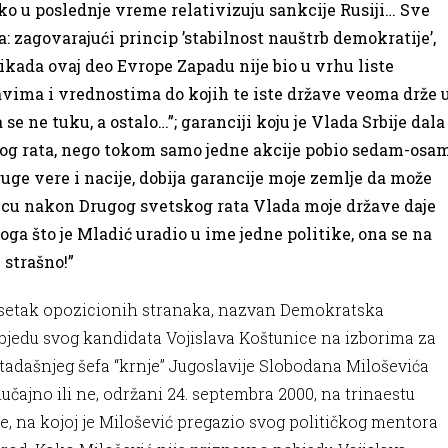
iko u poslednje vreme relativizuju sankcije Rusiji… Sve
: zagovarajući princip ’stabilnost nauštrb demokratije’,
“nikada ovaj deo Evrope Zapadu nije bio u vrhu liste
ravima i vrednostima do kojih te iste države veoma drže 
e ne tuku, a ostalo…”; garanciji koju je Vlada Srbije dala
log rata, nego tokom samo jedne akcije pobio sedam-osa
druge vere i nacije, dobija garancije moje zemlje da može
incu nakon Drugog svetskog rata Vlada moje države daje
noga što je Mladić uradio u ime jedne politike, ona se na
e strašno!”
esetak opozicionih stranaka, nazvan Demokratska
pobjedu svog kandidata Vojislava Koštunice na izborima za
otadašnjeg šefa “krnje” Jugoslavije Slobodana Miloševića
lučajno ili ne, održani 24. septembra 2000, na trinaestu
, na kojoj je Milošević pregazio svog političkog mentora