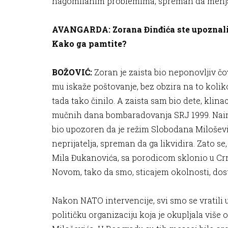
nagomilanim problemima, spreman da menja d
AVANGARDA: Zorana Đinđića ste upoznali dok 
Kako ga pamtite?
BOŽOVIĆ:
Zoran je zaista bio neponovljiv čo
mu iskaže poštovanje, bez obzira na to kolik
tada tako činilo. A zaista sam bio dete, kl
mučnih dana bombaradovanja SRJ 1999. Naim
bio upozoren da je režim Slobodana Milošević
neprijatelja, spreman da ga likvidira. Zato s
Mila Đukanovića, sa porodicom sklonio u Crnu
Novom, tako da smo, sticajem okolnosti, dos
Nakon NATO intervencije, svi smo se vratili
političku organizaciju koja je okupljala više 