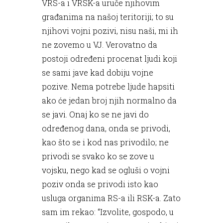
VRS-a i VRSK-a uruče njihovim
građanima na našoj teritoriji; to su
njihovi vojni pozivi, nisu naši, mi ih
ne zovemo u VJ. Verovatno da
postoji određeni procenat ljudi koji
se sami jave kad dobiju vojne
pozive. Nema potrebe ljude hapsiti
ako će jedan broj njih normalno da
se javi. Onaj ko se ne javi do
određenog dana, onda se privodi,
kao što se i kod nas privodilo; ne
privodi se svako ko se zove u
vojsku, nego kad se ogluši o vojni
poziv onda se privodi isto kao
usluga organima RS-a ili RSK-a. Zato
sam im rekao: “Izvolite, gospodo, u