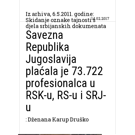
Iz arhiva, 6.5.2011. godine:
14.02.2017
Skidanje oznake tajnosti s
djela srbijanskih dokumenata
Savezna
Republika
Jugoslavija
plaćala je 73.722
profesionalca u
RSK-u, RS-u i SRJ-
u
: Dženana Karup Druško