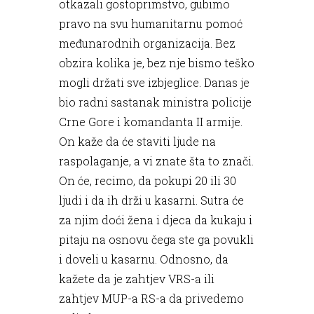
otkazali gostoprimstvo, gubimo
pravo na svu humanitarnu pomoć
međunarodnih organizacija. Bez
obzira kolika je, bez nje bismo teško
mogli držati sve izbjeglice. Danas je
bio radni sastanak ministra policije
Crne Gore i komandanta II armije.
On kaže da će staviti ljude na
raspolaganje, a vi znate šta to znači.
On će, recimo, da pokupi 20 ili 30
ljudi i da ih drži u kasarni. Sutra će
za njim doći žena i djeca da kukaju i
pitaju na osnovu čega ste ga povukli
i doveli u kasarnu. Odnosno, da
kažete da je zahtjev VRS-a ili
zahtjev MUP-a RS-a da privedemo