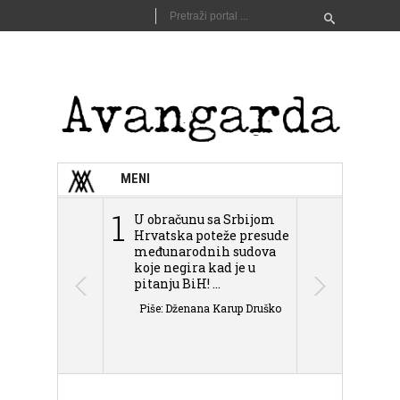
MENI
1
2
U obračunu sa Srbijom
Sarajevo n
Hrvatska poteže presude
Schmidta,
međunarodnih sudova
podjele Bi
koje negira kad je u
antisemit
pitanju BiH! ...
islamofobije
Piše: Dženana Karup Druško
Piše: Dženan