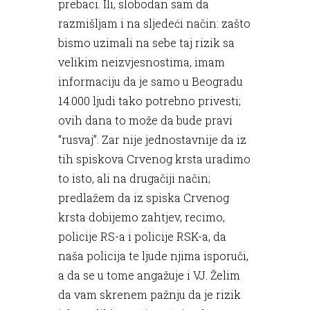
prebaci. Ili, slobodan sam da
razmišljam i na sljedeći način: zašto
bismo uzimali na sebe taj rizik sa
velikim neizvjesnostima, imam
informaciju da je samo u Beogradu
14.000 ljudi tako potrebno privesti;
ovih dana to može da bude pravi
“rusvaj”. Zar nije jednostavnije da iz
tih spiskova Crvenog krsta uradimo
to isto, ali na drugačiji način;
predlažem da iz spiska Crvenog
krsta dobijemo zahtjev, recimo,
policije RS-a i policije RSK-a, da
naša policija te ljude njima isporuči,
a da se u tome angažuje i VJ. Želim
da vam skrenem pažnju da je rizik