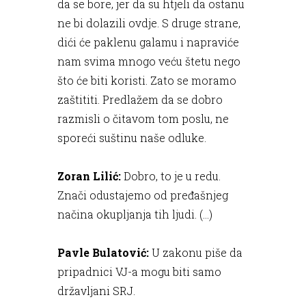
da se bore, jer da su htjeli da ostanu
ne bi dolazili ovdje. S druge strane,
dići će paklenu galamu i napraviće
nam svima mnogo veću štetu nego
što će biti koristi. Zato se moramo
zaštititi. Predlažem da se dobro
razmisli o čitavom tom poslu, ne
sporeći suštinu naše odluke.
Zoran Lilić:
Dobro, to je u redu.
Znači odustajemo od pređašnjeg
načina okupljanja tih ljudi. (...)
Pavle Bulatović:
U zakonu piše da
pripadnici VJ-a mogu biti samo
državljani SRJ.