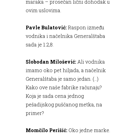
maraka – prosečan lični dohodak u
ovim uslovima.
Pavle Bulatović:
Raspon između
vodnika i načelnika Generalštaba
sada je 1:2,8.
Slobodan Milošević:
Ali vodnika
imamo oko pet hiljada, a načelnik
Generalštaba je samo jedan. (...)
Kako ove naše fabrike računaju?
Koja je sada cena jednog
pešadijskog puščanog metka, na
primer?
Momčilo Perišić:
Oko jedne marke.