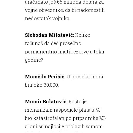
uračunato još 65 miliona dolara za
vojne obveznike, da bi nadomestili
nedostatak vojnika.
Slobodan Milošević:
Koliko
računaš da ćeš prosečno
permanentno imati rezerve u toku
godine?
Momčilo Perišić:
U proseku mora
biti oko 30.000.
Momir Bulatović:
Pošto je
mehanizam raspodjele plata u VJ
bio katastrofalan po pripadnike VJ-
a; oni su najlošije prolazili samom