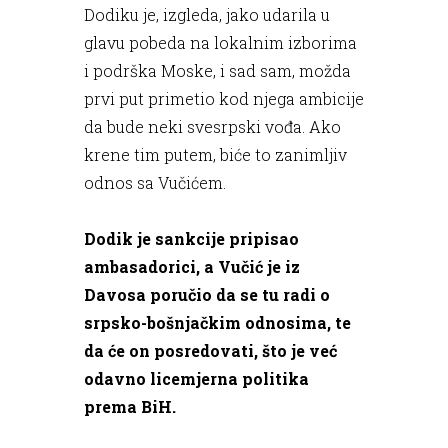
Dodiku je, izgleda, jako udarila u
glavu pobeda na lokalnim izborima
i podrška Moske, i sad sam, možda
prvi put primetio kod njega ambicije
da bude neki svesrpski vođa. Ako
krene tim putem, biće to zanimljiv
odnos sa Vučićem.
Dodik je sankcije pripisao
ambasadorici, a Vučić je iz
Davosa poručio da se tu radi o
srpsko-bošnjačkim odnosima, te
da će on posredovati, što je već
odavno licemjerna politika
prema BiH.