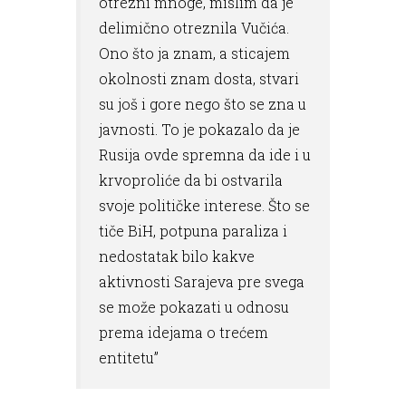
otrezni mnoge, mislim da je
delimično otreznila Vučića.
Ono što ja znam, a sticajem
okolnosti znam dosta, stvari
su još i gore nego što se zna u
javnosti. To je pokazalo da je
Rusija ovde spremna da ide i u
krvoproliće da bi ostvarila
svoje političke interese. Što se
tiče BiH, potpuna paraliza i
nedostatak bilo kakve
aktivnosti Sarajeva pre svega
se može pokazati u odnosu
prema idejama o trećem
entitetu”