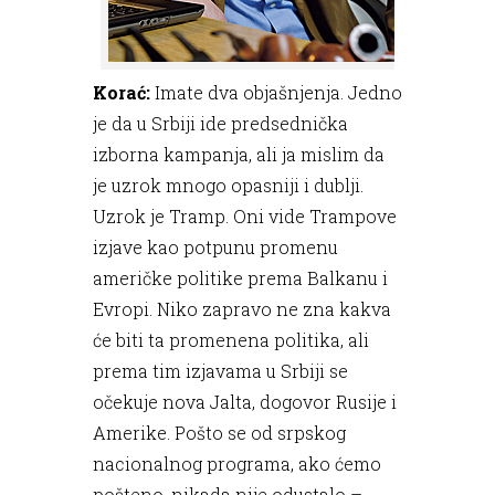
Korać:
Imate dva objašnjenja. Jedno
je da u Srbiji ide predsednička
izborna kampanja, ali ja mislim da
je uzrok mnogo opasniji i dublji.
Uzrok je Tramp. Oni vide Trampove
izjave kao potpunu promenu
američke politike prema Balkanu i
Evropi. Niko zapravo ne zna kakva
će biti ta promenena politika, ali
prema tim izjavama u Srbiji se
očekuje nova Jalta, dogovor Rusije i
Amerike. Pošto se od srpskog
nacionalnog programa, ako ćemo
pošteno, nikada nije odustalo –