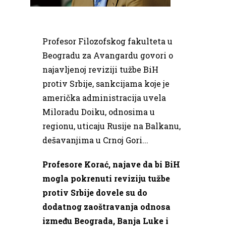
Profesor Filozofskog fakulteta u
Beogradu za Avangardu govori o
najavljenoj reviziji tužbe BiH
protiv Srbije, sankcijama koje je
američka administracija uvela
Miloradu Doiku, odnosima u
regionu, uticaju Rusije na Balkanu,
dešavanjima u Crnoj Gori...
Profesore Korać, najave da bi BiH
mogla pokrenuti reviziju tužbe
protiv Srbije dovele su do
dodatnog zaoštravanja odnosa
između Beograda, Banja Luke i