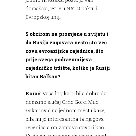
domašaja, jer je u NATO paktu i
Evropskoj uniji.
S obzirom na promjene u svijetu i
da Rusija zagovara nešto što već
zovu evroazijska zajednica, što
prije svega podrazumijeva
zajedničko tržište, koliko je Rusiji
bitan Balkan?
Korać:
Vaša logika bi bila dobra da
nemamo slučaj Crne Gore. Milo
Đukanović na jednom mestu kaže,
bila mi je interesantna ta njegova
rečenica a on zapravo govori kao
Vi, da mu nije jasno da jednoj zemlji