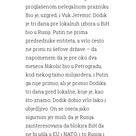
proglašenom nelegalnom prazniku.
Bio je, uzgred, i Vuk Jeremić. Dodik
je tri dana pre lokalnih izbora u BiH
bio u Rusiji. Putin ne prima
predsednike entiteta, a vrlo često
ne primi ni šefove države – da
napomenem da je pre oko dva
meseca Nikolić bio u Petrogradu,
kod nekog tamo milijardera, i Putin
ga nije primio, ali je primio Dodika
tri dana pred lokalne, koje je, kao
što znamo, Dodik dobio vrlo lako i
ubjedljivo. On se oseća jako
sigurnim jer misli da je Rusija
zainteresovana da blokira BiH da
ne bi ušla u EU i NATO, i to Rusija i