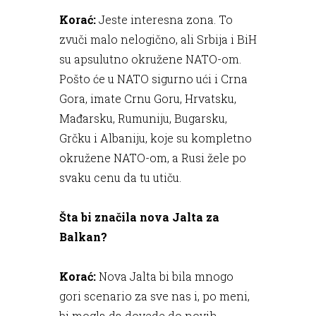
Korać:
Jeste interesna zona. To
zvuči malo nelogično, ali Srbija i BiH
su apsulutno okružene NATO-om.
Pošto će u NATO sigurno ući i Crna
Gora, imate Crnu Goru, Hrvatsku,
Mađarsku, Rumuniju, Bugarsku,
Grčku i Albaniju, koje su kompletno
okružene NATO-om, a Rusi žele po
svaku cenu da tu utiču.
Šta bi značila nova Jalta za
Balkan?
Korać:
Nova Jalta bi bila mnogo
gori scenario za sve nas i, po meni,
bi mogla da dovede do novih