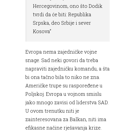
Hercegovinom, ono što Dodik
tvrdi da će biti: Republika
Srpska, deo Srbije i sever
Kosova”
Evropa nema zajedničke vojne
snage. Sad neki govori da treba
napraviti zajedničku komandu, a šta
bi ona tačno bila to niko ne zna.
Američke trupe su raspoređene u
Poljskoj. Evropa u vojnom smislu
jako mnogo zavisi od liderstva SAD.
U ovom trenutku niti je
zainteresovana za Balkan, niti ima
efikasne načine rješavanja krize.