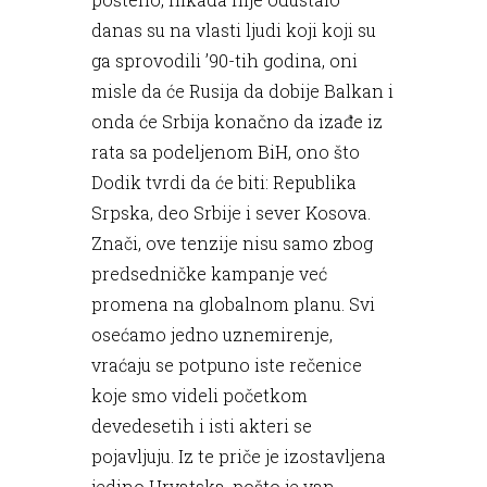
danas su na vlasti ljudi koji koji su
ga sprovodili ’90-tih godina, oni
misle da će Rusija da dobije Balkan i
onda će Srbija konačno da izađe iz
rata sa podeljenom BiH, ono što
Dodik tvrdi da će biti: Republika
Srpska, deo Srbije i sever Kosova.
Znači, ove tenzije nisu samo zbog
predsedničke kampanje već
promena na globalnom planu. Svi
osećamo jedno uznemirenje,
vraćaju se potpuno iste rečenice
koje smo videli početkom
devedesetih i isti akteri se
pojavljuju. Iz te priče je izostavljena
jedino Hrvatska, pošto je van