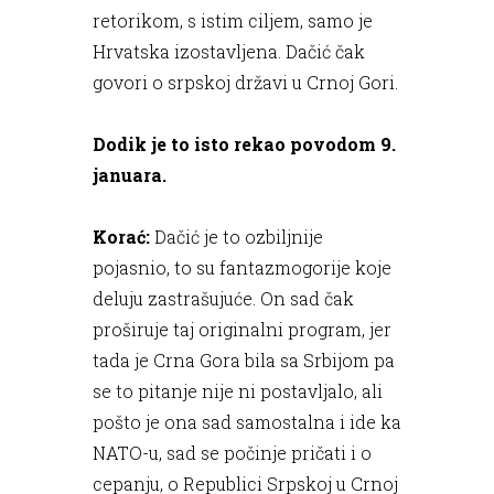
retorikom, s istim ciljem, samo je
Hrvatska izostavljena. Dačić čak
govori o srpskoj državi u Crnoj Gori.
Dodik je to isto rekao povodom 9.
januara.
Korać:
Dačić je to ozbiljnije
pojasnio, to su fantazmogorije koje
deluju zastrašujuće. On sad čak
proširuje taj originalni program, jer
tada je Crna Gora bila sa Srbijom pa
se to pitanje nije ni postavljalo, ali
pošto je ona sad samostalna i ide ka
NATO-u, sad se počinje pričati i o
cepanju, o Republici Srpskoj u Crnoj