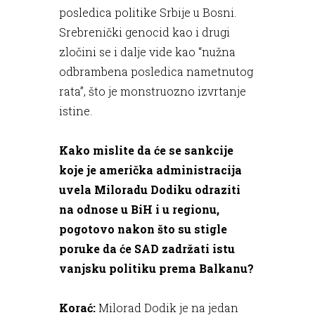
posledica politike Srbije u Bosni.
Srebrenički genocid kao i drugi
zločini se i dalje vide kao “nužna
odbrambena posledica nametnutog
rata”, što je monstruozno izvrtanje
istine.
Kako mislite da će se sankcije
koje je američka administracija
uvela Miloradu Dodiku odraziti
na odnose u BiH i u regionu,
pogotovo nakon što su stigle
poruke da će SAD zadržati istu
vanjsku politiku prema Balkanu?
Korać:
Milorad Dodik je na jedan