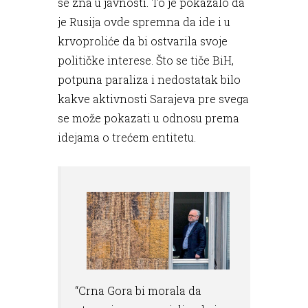
se zna u javnosti. To je pokazalo da
je Rusija ovde spremna da ide i u
krvoproliće da bi ostvarila svoje
političke interese. Što se tiče BiH,
potpuna paraliza i nedostatak bilo
kakve aktivnosti Sarajeva pre svega
se može pokazati u odnosu prema
idejama o trećem entitetu.
“Crna Gora bi morala da