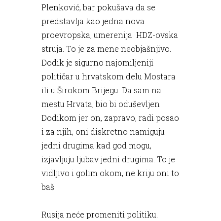
Plenković, bar pokušava da se
predstavlja kao jedna nova
proevropska, umerenija HDZ-ovska
struja. To je za mene neobjašnjivo.
Dodik je sigurno najomiljeniji
političar u hrvatskom delu Mostara
ili u Širokom Brijegu. Da sam na
mestu Hrvata, bio bi oduševljen
Dodikom jer on, zapravo, radi posao
i za njih, oni diskretno namiguju
jedni drugima kad god mogu,
izjavljuju ljubav jedni drugima. To je
vidljivo i golim okom, ne kriju oni to
baš.
Rusija neće promeniti politiku.