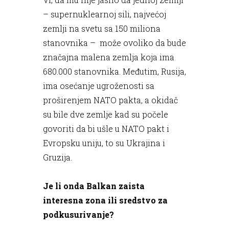
– supernuklearnoj sili, najvećoj
zemlji na svetu sa 150 miliona
stanovnika – može ovoliko da bude
značajna malena zemlja koja ima
680.000 stanovnika. Međutim, Rusija,
ima osećanje ugroženosti sa
proširenjem NATO pakta, a okidač
su bile dve zemlje kad su počele
govoriti da bi ušle u NATO pakt i
Evropsku uniju, to su Ukrajina i
Gruzija.
Je li onda Balkan zaista
interesna zona ili sredstvo za
podkusurivanje?