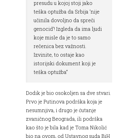
presudu u kojoj stoji jako
teška optužba da Srbija ’nije
učinila dovoljno da spreči
genocid’! Izgleda da ima ljudi
koje misle da je to samo
rečenica bez važnosti.
Izvinite, to ostaje kao
istorijski dokument koji je
teška optužba”
Dodik je bio osokoljen sa dve stvari.
Prvo je Putinova podrška koja je
nesumnjiva, i drugo je ćutanje
zvaničnog Beograda, ili podrška
kao što je bila kad je Toma Nikolić
bio na ovom, od Ustavnog suda BiH