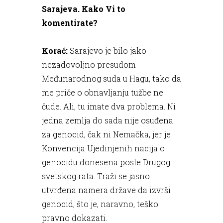
Sarajeva. Kako Vi to
komentirate?
Korać:
Sarajevo je bilo jako
nezadovoljno presudom
Međunarodnog suda u Hagu, tako da
me priče o obnavljanju tužbe ne
čude. Ali, tu imate dva problema. Ni
jedna zemlja do sada nije osuđena
za genocid, čak ni Nemačka, jer je
Konvencija Ujedinjenih nacija o
genocidu donesena posle Drugog
svetskog rata. Traži se jasno
utvrđena namera države da izvrši
genocid, što je, naravno, teško
pravno dokazati.