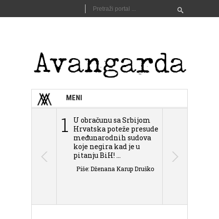
MENI
1
2
U obračunu sa Srbijom
Sarajevo n
Hrvatska poteže presude
Schmidta,
međunarodnih sudova
podjele Bi
koje negira kad je u
antisemit
pitanju BiH! ...
islamofobije
Piše: Dženana Karup Druško
Piše: Dženan