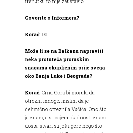
trenutku to nije zaustavio.
Govorite o Informeru?
Korać:
Da.
Može li se na Balkanu napraviti
neka protuteža proruskim
snagama okupljenim prije svega
oko Banja Luke i Beograda?
Korać:
Crna Gora bi morala da
otrezni mnoge, mislim da je
delimično otreznila Vučića. Ono što
ja znam, a sticajem okolnosti znam
dosta, stvari su još i gore nego što