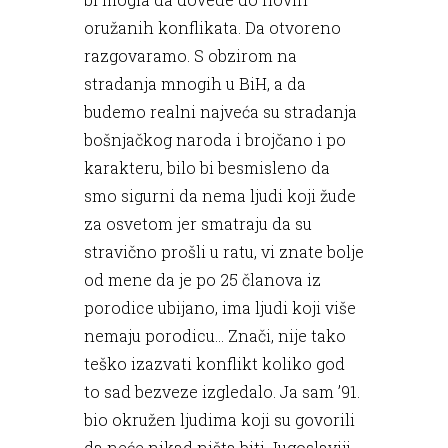
oružanih konflikata. Da otvoreno
razgovaramo. S obzirom na
stradanja mnogih u BiH, a da
budemo realni najveća su stradanja
bošnjačkog naroda i brojčano i po
karakteru, bilo bi besmisleno da
smo sigurni da nema ljudi koji žude
za osvetom jer smatraju da su
stravično prošli u ratu, vi znate bolje
od mene da je po 25 članova iz
porodice ubijano, ima ljudi koji više
nemaju porodicu... Znači, nije tako
teško izazvati konflikt koliko god
to sad bezveze izgledalo. Ja sam ’91.
bio okružen ljudima koji su govorili
da neće nikad ništa biti Jugoslaviji,