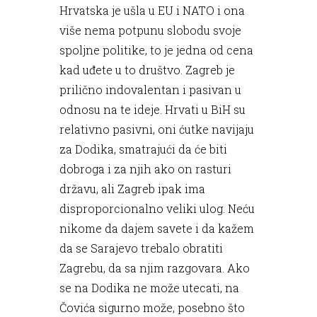
Hrvatska je ušla u EU i NATO i ona
više nema potpunu slobodu svoje
spoljne politike, to je jedna od cena
kad uđete u to društvo. Zagreb je
prilično indovalentan i pasivan u
odnosu na te ideje. Hrvati u BiH su
relativno pasivni, oni ćutke navijaju
za Dodika, smatrajući da će biti
dobroga i za njih ako on rasturi
državu, ali Zagreb ipak ima
disproporcionalno veliki ulog. Neću
nikome da dajem savete i da kažem
da se Sarajevo trebalo obratiti
Zagrebu, da sa njim razgovara. Ako
se na Dodika ne može utecati, na
Čovića sigurno može, posebno što