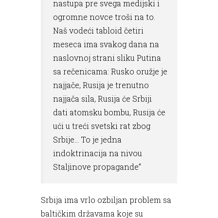
nastupa pre svega medijski i
ogromne novce troši na to.
Naš vodeći tabloid četiri
meseca ima svakog dana na
naslovnoj strani sliku Putina
sa rečenicama: Rusko oružje je
najjače, Rusija je trenutno
najjača sila, Rusija će Srbiji
dati atomsku bombu, Rusija će
ući u treći svetski rat zbog
Srbije... To je jedna
indoktrinacija na nivou
Staljinove propagande”
Srbija ima vrlo ozbiljan problem sa
baltičkim državama koje su