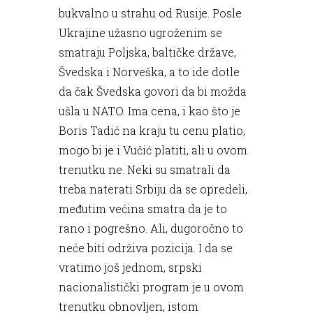
bukvalno u strahu od Rusije. Posle
Ukrajine užasno ugroženim se
smatraju Poljska, baltičke države,
Švedska i Norveška, a to ide dotle
da čak Švedska govori da bi možda
ušla u NATO. Ima cena, i kao što je
Boris Tadić na kraju tu cenu platio,
mogo bi je i Vučić platiti, ali u ovom
trenutku ne. Neki su smatrali da
treba naterati Srbiju da se opredeli,
međutim većina smatra da je to
rano i pogrešno. Ali, dugoročno to
neće biti održiva pozicija. I da se
vratimo još jednom, srpski
nacionalistički program je u ovom
trenutku obnovljen, istom