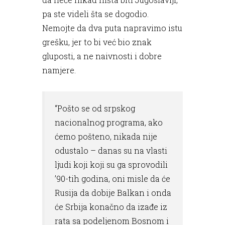
pa ste videli šta se dogodio.
Nemojte da dva puta napravimo istu
grešku, jer to bi već bio znak
gluposti, a ne naivnosti i dobre
namjere.
“Pošto se od srpskog
nacionalnog programa, ako
ćemo pošteno, nikada nije
odustalo – danas su na vlasti
ljudi koji koji su ga sprovodili
’90-tih godina, oni misle da će
Rusija da dobije Balkan i onda
će Srbija konačno da izađe iz
rata sa podeljenom Bosnom i