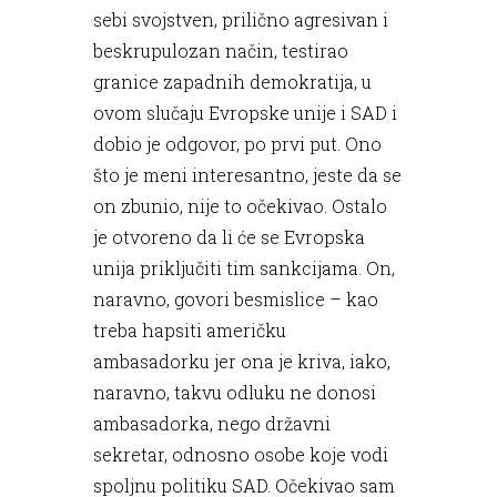
sebi svojstven, prilično agresivan i
beskrupulozan način, testirao
granice zapadnih demokratija, u
ovom slučaju Evropske unije i SAD i
dobio je odgovor, po prvi put. Ono
što je meni interesantno, jeste da se
on zbunio, nije to očekivao. Ostalo
je otvoreno da li će se Evropska
unija priključiti tim sankcijama. On,
naravno, govori besmislice – kao
treba hapsiti američku
ambasadorku jer ona je kriva, iako,
naravno, takvu odluku ne donosi
ambasadorka, nego državni
sekretar, odnosno osobe koje vodi
spoljnu politiku SAD. Očekivao sam