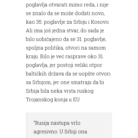
poglavlja otvarati mimo reda, i nije
se znalo da se može dodati novo,
kao 35. poglavlje za Srbiju i Kosovo.
Ali ima još jedna stvar, do sada je
bilo uobičajeno da se 31. poglavlje,
spoljna politika, otvori na samom
kraju. Bilo je već rasprave oko 31.
poglavlja, jer postoji veliki otpor
baltičkih država da se uopšte otvori
sa Srbijom, jer one smatraju da bi
Srbija bila neka vrsta ruskog
Trojanskog konja u EU.
“Rusija nastupa vrlo
agresivno. U Srbiji ona