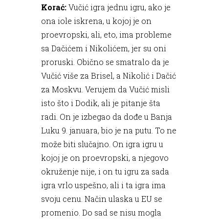
Korać:
Vučić igra jednu igru, ako je
ona iole iskrena, u kojoj je on
proevropski, ali, eto, ima probleme
sa Dačićem i Nikolićem, jer su oni
proruski. Obično se smatralo da je
Vučić više za Brisel, a Nikolić i Dačić
za Moskvu. Verujem da Vučić misli
isto što i Dodik, ali je pitanje šta
radi. On je izbegao da dođe u Banja
Luku 9. januara, bio je na putu. To ne
može biti slučajno. On igra igru u
kojoj je on proevropski, a njegovo
okruženje nije, i on tu igru za sada
igra vrlo uspešno, ali i ta igra ima
svoju cenu. Način ulaska u EU se
promenio. Do sad se nisu mogla