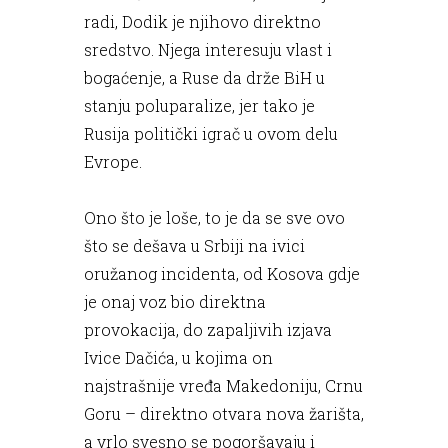
radi, Dodik je njihovo direktno
sredstvo. Njega interesuju vlast i
bogaćenje, a Ruse da drže BiH u
stanju poluparalize, jer tako je
Rusija politički igrač u ovom delu
Evrope.
Ono što je loše, to je da se sve ovo
što se dešava u Srbiji na ivici
oružanog incidenta, od Kosova gdje
je onaj voz bio direktna
provokacija, do zapaljivih izjava
Ivice Dačića, u kojima on
najstrašnije vređa Makedoniju, Crnu
Goru – direktno otvara nova žarišta,
a vrlo svesno se pogoršavaju i