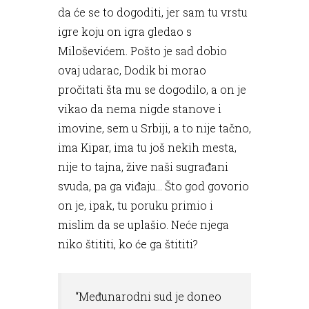
da će se to dogoditi, jer sam tu vrstu
igre koju on igra gledao s
Miloševićem. Pošto je sad dobio
ovaj udarac, Dodik bi morao
pročitati šta mu se dogodilo, a on je
vikao da nema nigde stanove i
imovine, sem u Srbiji, a to nije tačno,
ima Kipar, ima tu još nekih mesta,
nije to tajna, žive naši sugrađani
svuda, pa ga viđaju... Što god govorio
on je, ipak, tu poruku primio i
mislim da se uplašio. Neće njega
niko štititi, ko će ga štititi?
“Međunarodni sud je doneo