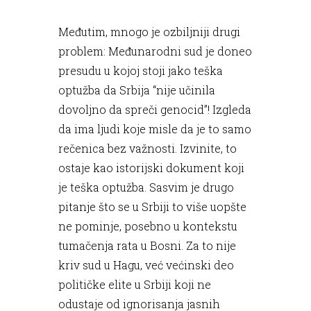
Međutim, mnogo je ozbiljniji drugi
problem: Međunarodni sud je doneo
presudu u kojoj stoji jako teška
optužba da Srbija “nije učinila
dovoljno da spreči genocid”! Izgleda
da ima ljudi koje misle da je to samo
rečenica bez važnosti. Izvinite, to
ostaje kao istorijski dokument koji
je teška optužba. Sasvim je drugo
pitanje što se u Srbiji to više uopšte
ne pominje, posebno u kontekstu
tumačenja rata u Bosni. Za to nije
kriv sud u Hagu, već većinski deo
političke elite u Srbiji koji ne
odustaje od ignorisanja jasnih