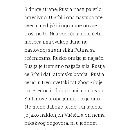
S druge strane, Rusija nastupa vrlo
agresivno. U Srbiji ona nastupa pre
svega medijski i ogromne novce
troši na to. Naš vodeći tabloid četiri
meseca ima svakog dana na
naslovnoj strani sliku Putina sa
rečenicama: Rusko oružje je najjače,
Rusija je trenutno najjača sila, Rusija
će Srbiji dati atomsku bombu, Rusija
će ući u treći svetski rat zbog Srbije...
To je jedna indoktrinacija na nivou
Staljinove propagande, i to je ono
što mene duboko brine. Taj tabloid
je jako naklonjen Vučiću, a on nema
nikakvog odgovora, ni u jednom