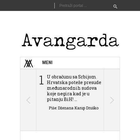
MENI
1
2
U obračunu sa Srbijom
Sarajevo n
Hrvatska poteže presude
Schmidta,
međunarodnih sudova
podjele Bi
koje negira kad je u
antisemit
pitanju BiH! ...
islamofobije
Piše: Dženana Karup Druško
Piše: Dženan