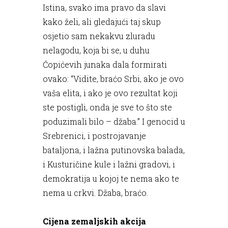
Istina, svako ima pravo da slavi
kako želi, ali gledajući taj skup
osjetio sam nekakvu zluradu
nelagodu, koja bi se, u duhu
Ćopićevih junaka dala formirati
ovako: “Vidite, braćo Srbi, ako je ovo
vaša elita, i ako je ovo rezultat koji
ste postigli, onda je sve to što ste
poduzimali bilo – džaba.” I genocid u
Srebrenici, i postrojavanje
bataljona, i lažna putinovska balada,
i Kusturičine kule i lažni gradovi, i
demokratija u kojoj te nema ako te
nema u crkvi. Džaba, braćo.
Cijena zemaljskih akcija