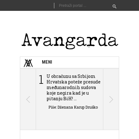
MENI
1
2
U obračunu sa Srbijom
Sarajevo n
Hrvatska poteže presude
Schmidta,
međunarodnih sudova
podjele Bi
koje negira kad je u
antisemit
pitanju BiH! ...
islamofobije
Piše: Dženana Karup Druško
Piše: Dženan