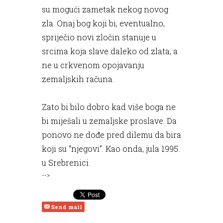
su mogući zametak nekog novog
zla. Onaj bog koji bi, eventualno,
spriječio novi zločin stanuje u
srcima koja slave daleko od zlata, a
ne u crkvenom opojavanju
zemaljskih računa.
Zato bi bilo dobro kad više boga ne
bi miješali u zemaljske proslave. Da
ponovo ne dođe pred dilemu da bira
koji su “njegovi”. Kao onda, jula 1995.
u Srebrenici.
-->
Send mail