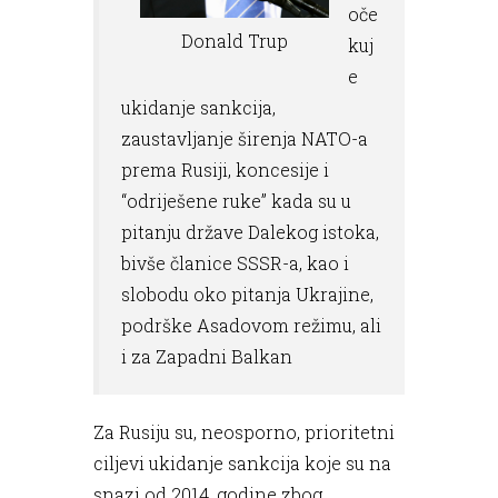
oče
Donald Trup
kuj
e
ukidanje sankcija,
zaustavljanje širenja NATO-a
prema Rusiji, koncesije i
“odriješene ruke” kada su u
pitanju države Dalekog istoka,
bivše članice SSSR-a, kao i
slobodu oko pitanja Ukrajine,
podrške Asadovom režimu, ali
i za Zapadni Balkan
Za Rusiju su, neosporno, prioritetni
ciljevi ukidanje sankcija koje su na
snazi od 2014. godine zbog