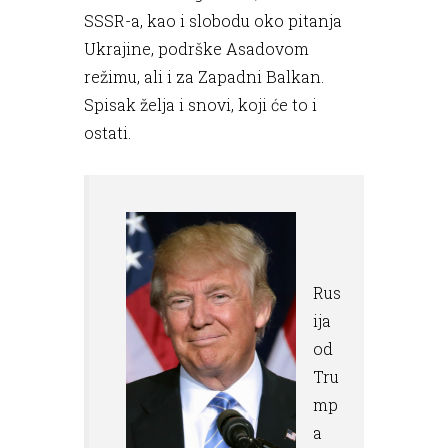
SSSR-a, kao i slobodu oko pitanja
Ukrajine, podrške Asadovom
režimu, ali i za Zapadni Balkan.
Spisak želja i snovi, koji će to i
ostati.
Rus
ija
od
Tru
mp
a