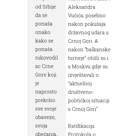
od Srbije
Aleksandra
da se
Vučića, posebno
ponaša
nakon pokušaja
onako
državnog udara u
kako se
Crnoj Gori. A
ponaša
nakon “balkanske
rukovodil
turneje” otišli su i
ac Crne
u Moskvu gdje su
Gore koji
izvještavali o
je
“aktuelnoj
naprosto
društveno-
prekršio
političkoj situaciji
sve svoje
u Crnoj Gori”.
obaveze,
svoja
Ratifikaciju
obećanja,
Protokola o