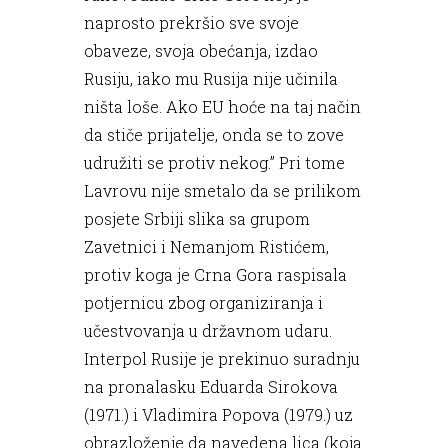
naprosto prekršio sve svoje
obaveze, svoja obećanja, izdao
Rusiju, iako mu Rusija nije učinila
ništa loše. Ako EU hoće na taj način
da stiče prijatelje, onda se to zove
udružiti se protiv nekog.” Pri tome
Lavrovu nije smetalo da se prilikom
posjete Srbiji slika sa grupom
Zavetnici i Nemanjom Ristićem,
protiv koga je Crna Gora raspisala
potjernicu zbog organiziranja i
učestvovanja u državnom udaru.
Interpol Rusije je prekinuo suradnju
na pronalasku Eduarda Sirokova
(1971.) i Vladimira Popova (1979.) uz
obrazloženje da navedena lica (koja