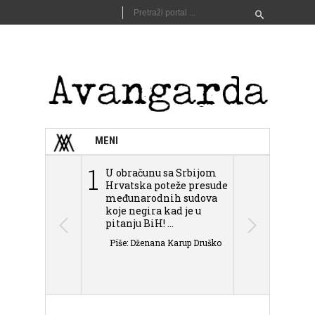
MENI
1
2
U obračunu sa Srbijom
Sarajevo n
Hrvatska poteže presude
Schmidta,
međunarodnih sudova
podjele Bi
koje negira kad je u
antisemit
pitanju BiH! ...
islamofobije
Piše: Dženana Karup Druško
Piše: Dženan