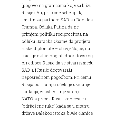
(pogovo na granicama koje su blizu
Rusije). Ali, pri tome sebe, ipak,
smatra za partnera SAD-a i Donalda
Trumpa. Odluka Putina da ne
primjeni politiku reciprociteta na
odluku Baracka Obame da protjera
ruske diplomate – obavještajce, na
tragu je aktuelnog hladnoratovskog
prijedloga Rusije da se stvari između
SAD-a i Rusije dogovaraju
neposrednom pogodbom. Pri čemu
Rusija od Trumpa očekuje ukidanje
sankcija, zaustavljanje širenja
NATO-a prema Rusiji, koncesije i
“odriješene ruke” kada su u pitanju
države Dalekog istoka, bivše članice