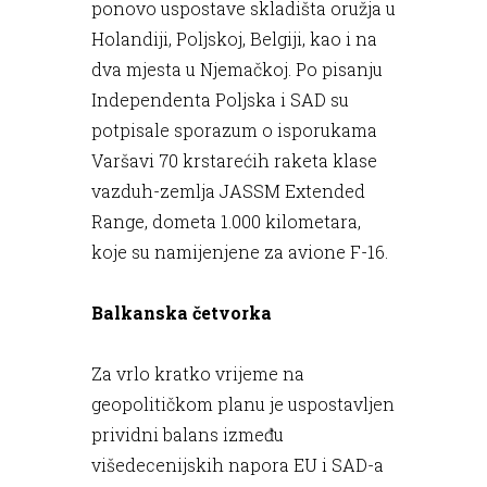
ponovo uspostave skladišta oružja u
Holandiji, Poljskoj, Belgiji, kao i na
dva mjesta u Njemačkoj. Po pisanju
Independenta Poljska i SAD su
potpisale sporazum o isporukama
Varšavi 70 krstarećih raketa klase
vazduh-zemlja JASSM Extended
Range, dometa 1.000 kilometara,
koje su namijenjene za avione F-16.
Balkanska četvorka
Za vrlo kratko vrijeme na
geopolitičkom planu je uspostavljen
prividni balans između
višedecenijskih napora EU i SAD-a