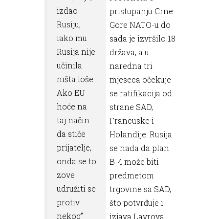
izdao
pristupanju Crne
Rusiju,
Gore NATO-u do
iako mu
sada je izvršilo 18
Rusija nije
država, a u
učinila
naredna tri
ništa loše.
mjeseca očekuje
Ako EU
se ratifikacija od
hoće na
strane SAD,
taj način
Francuske i
da stiče
Holandije. Rusija
prijatelje,
se nada da plan
onda se to
B-4 može biti
zove
predmetom
udružiti se
trgovine sa SAD,
protiv
što potvrđuje i
nekog”
izjava Lavrova