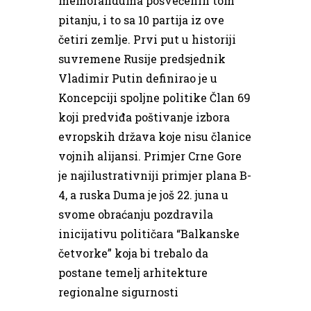
memoranduma posvećenih tom
pitanju, i to sa 10 partija iz ove
četiri zemlje. Prvi put u historiji
suvremene Rusije predsjednik
Vladimir Putin definirao je u
Koncepciji spoljne politike Član 69
koji predviđa poštivanje izbora
evropskih država koje nisu članice
vojnih alijansi. Primjer Crne Gore
je najilustrativniji primjer plana B-
4, a ruska Duma je još 22. juna u
svome obraćanju pozdravila
inicijativu političara “Balkanske
četvorke” koja bi trebalo da
postane temelj arhitekture
regionalne sigurnosti