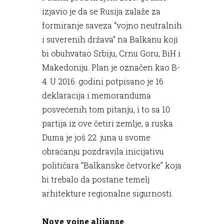
izjavio je da se Rusija zalaže za
formiranje saveza “vojno neutralnih
i suverenih država” na Balkanu koji
bi obuhvatao Srbiju, Crnu Goru, BiH i
Makedoniju. Plan je označen kao B-
4. U 2016. godini potpisano je 16
deklaracija i memoranduma
posvećenih tom pitanju, i to sa 10
partija iz ove četiri zemlje, a ruska
Duma je još 22. juna u svome
obraćanju pozdravila inicijativu
političara “Balkanske četvorke” koja
bi trebalo da postane temelj
arhitekture regionalne sigurnosti.
Nove vojne alijanse