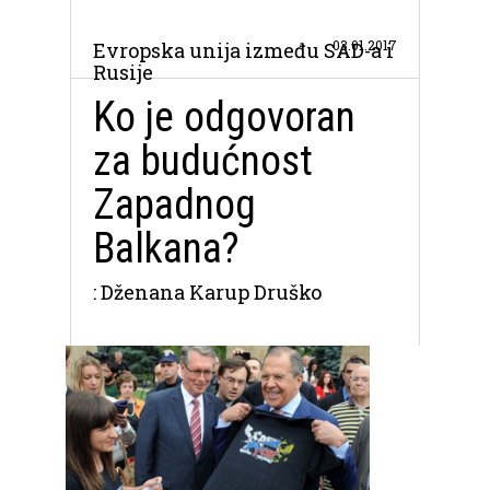
03.01.2017
Evropska unija između SAD-a i
Rusije
Ko je odgovoran
za budućnost
Zapadnog
Balkana?
: Dženana Karup Druško