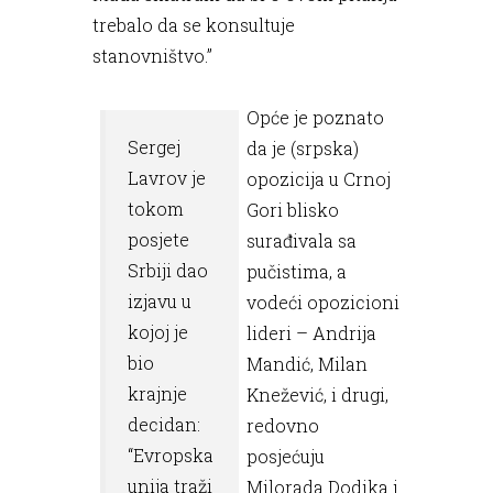
trebalo da se konsultuje
stanovništvo.”
Opće je poznato
Sergej
da je (srpska)
Lavrov je
opozicija u Crnoj
tokom
Gori blisko
posjete
surađivala sa
Srbiji dao
pučistima, a
izjavu u
vodeći opozicioni
kojoj je
lideri – Andrija
bio
Mandić, Milan
krajnje
Knežević, i drugi,
decidan:
redovno
“Evropska
posjećuju
unija traži
Milorada Dodika i