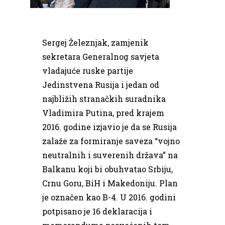
Sergej Železnjak, zamjenik
sekretara Generalnog savjeta
vladajuće ruske partije
Jedinstvena Rusija i jedan od
najbližih stranačkih suradnika
Vladimira Putina, pred krajem
2016. godine izjavio je da se Rusija
zalaže za formiranje saveza “vojno
neutralnih i suverenih država” na
Balkanu koji bi obuhvatao Srbiju,
Crnu Goru, BiH i Makedoniju. Plan
je označen kao B-4. U 2016. godini
potpisano je 16 deklaracija i