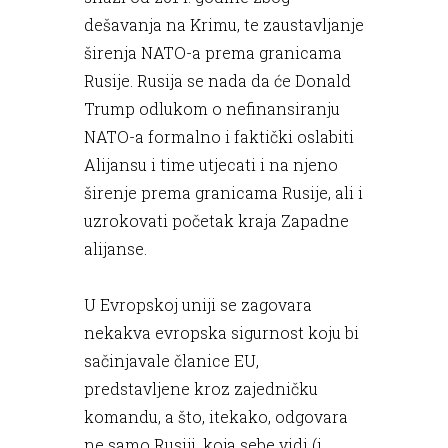
dešavanja na Krimu, te zaustavljanje
širenja NATO-a prema granicama
Rusije. Rusija se nada da će Donald
Trump odlukom o nefinansiranju
NATO-a formalno i faktički oslabiti
Alijansu i time utjecati i na njeno
širenje prema granicama Rusije, ali i
uzrokovati početak kraja Zapadne
alijanse.
U Evropskoj uniji se zagovara
nekakva evropska sigurnost koju bi
sačinjavale članice EU,
predstavljene kroz zajedničku
komandu, a što, itekako, odgovara
ne samo Rusiji, koja sebe vidi (i