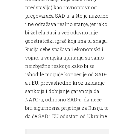
predstavlja) kao ravnopravnog
pregovarača SAD-u, a što je iluzorno
i ne odražava realno stanje, jer iako
bi željela Rusija već odavno nije
geostrateški igrač koji ima tu snagu.
Rusija sebe spašava i ekonomski i
vojno, a vanjska uplitanja su samo
neizbježne reakcije kako bi se
ishodile moguće koncesije od SAD-
a i EU, prevashodno kroz ukidanje
sankcija i dobijanje garancija da
NATO-a, odnosno SAD-a, da neće
biti sigurnosna prijetnja za Rusiju, te
da će SAD i EU odustati od Ukrajine.