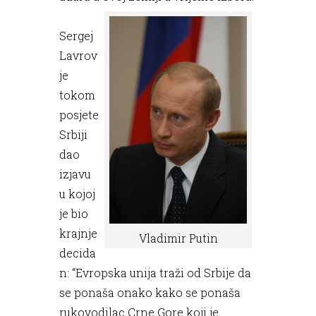
Sergej
Lavrov
je
tokom
posjete
Srbiji
dao
izjavu
u kojoj
je bio
krajnje
Vladimir Putin
decida
n: “Evropska unija traži od Srbije da
se ponaša onako kako se ponaša
rukovodilac Crne Gore koji je