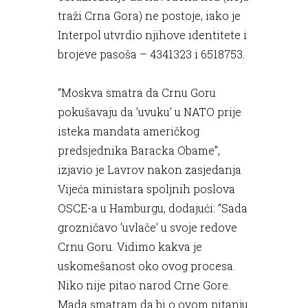
traži Crna Gora) ne postoje, iako je
Interpol utvrdio njihove identitete i
brojeve pasoša – 4341323 i 6518753.
“Moskva smatra da Crnu Goru
pokušavaju da ’uvuku’ u NATO prije
isteka mandata američkog
predsjednika Baracka Obame”,
izjavio je Lavrov nakon zasjedanja
Vijeća ministara spoljnih poslova
OSCE-a u Hamburgu, dodajući: “Sada
grozničavo ’uvlače’ u svoje redove
Crnu Goru. Vidimo kakva je
uskomešanost oko ovog procesa.
Niko nije pitao narod Crne Gore.
Mada smatram da bi o ovom pitanju