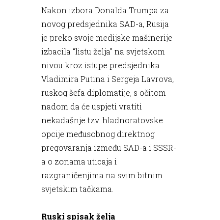
Nakon izbora Donalda Trumpa za
novog predsjednika SAD-a, Rusija
je preko svoje medijske mašinerije
izbacila “listu želja” na svjetskom
nivou kroz istupe predsjednika
Vladimira Putina i Sergeja Lavrova,
ruskog šefa diplomatije, s očitom
nadom da će uspjeti vratiti
nekadašnje tzv. hladnoratovske
opcije međusobnog direktnog
pregovaranja između SAD-a i SSSR-
a o zonama uticaja i
razgraničenjima na svim bitnim
svjetskim tačkama.
Ruski spisak želja