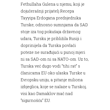
Fethullaha Gulena u njemu, koji je
dojučerašnji prijatelj Recepa
Tayyipa Erdogana predsjednika
Turske, odnosno sumnjama da SAD
stoje iza tog pokušaja državnog
udara, Tursku je približila Rusiji i
doprinijela da Turska povlači
poteze ne surađujući u punoj mjeri
ni sa SAD-om ni sa NATO-om. Uz to,
Turska već dugo vodi “tihi rat” s
članicama EU oko ulaska Turske u
Evropsku uniju, a pitanje miliona
izbjeglica, koje se nalaze u Turskoj,
visi kao Damaklov mač nad
“sigurnošću” EU.