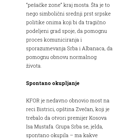
“pešačke zone” kraj mosta. Šta je to
nego simbolični srednji prst srpske
politike onima koji bi da tragično
podeljeni grad spoje, da pomognu
proces komuniciranja i
sporazumevanja Srba i Albanaca, da
pomognu obnovu normalnog
života.
Spontano okupljanje
KFOR je nedavno obnovio most na
reci Bistrici, opština Zvečan, koji je
trebalo da otvori premijer Kosova
Isa Mustafa. Grupa Srba se, jelda,
spontano okupila – ma kakve