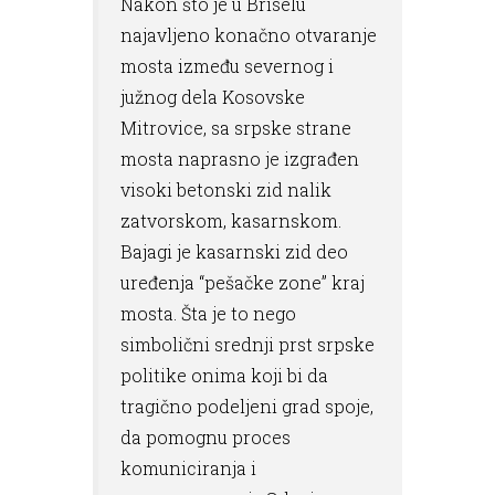
Nakon što je u Briselu
najavljeno konačno otvaranje
mosta između severnog i
južnog dela Kosovske
Mitrovice, sa srpske strane
mosta naprasno je izgrađen
visoki betonski zid nalik
zatvorskom, kasarnskom.
Bajagi je kasarnski zid deo
uređenja “pešačke zone” kraj
mosta. Šta je to nego
simbolični srednji prst srpske
politike onima koji bi da
tragično podeljeni grad spoje,
da pomognu proces
komuniciranja i