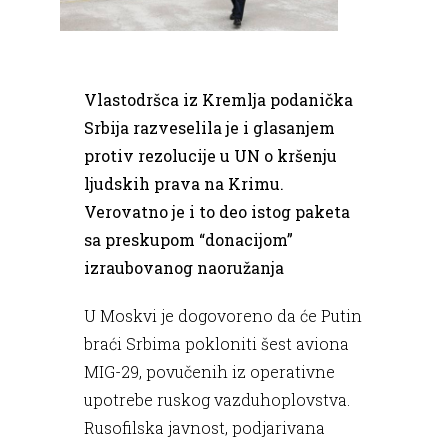
Vlastodršca iz Kremlja podanička
Srbija razveselila je i glasanjem
protiv rezolucije u UN o kršenju
ljudskih prava na Krimu.
Verovatno je i to deo istog paketa
sa preskupom “donacijom”
izraubovanog naoružanja
U Moskvi je dogovoreno da će Putin
braći Srbima pokloniti šest aviona
MIG-29, povučenih iz operativne
upotrebe ruskog vazduhoplovstva.
Rusofilska javnost, podjarivana