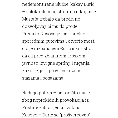
nedemontirane Službe, kakav Đurić
– i blokirala magistralni put kojim je
Mustafa trebalo da prođe, ne
dozvoljavajući mu da prođe.
Premijer Kosova je ipak prošao
sporednim putevima i otvorio most,
što je razbahaćeni Đurić iskoristio
da ga pred zblanutom srpskom
javnosti izvrgne sprdnji i ruganju,
kako se, je li, provlači kozijim
stazama i bogazama.
Nedugo potom – nakon što mu je
zbog neprekidnih provokacija iz
Prištine zabranjen ulazak na
Kosovo – Đurić se “prošvercovao”