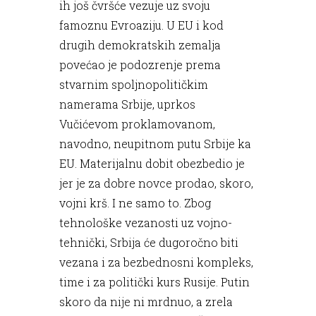
ih još čvršće vezuje uz svoju
famoznu Evroaziju. U EU i kod
drugih demokratskih zemalja
povećao je podozrenje prema
stvarnim spoljnopolitičkim
namerama Srbije, uprkos
Vučićevom proklamovanom,
navodno, neupitnom putu Srbije ka
EU. Materijalnu dobit obezbedio je
jer je za dobre novce prodao, skoro,
vojni krš. I ne samo to. Zbog
tehnološke vezanosti uz vojno-
tehnički, Srbija će dugoročno biti
vezana i za bezbednosni kompleks,
time i za politički kurs Rusije. Putin
skoro da nije ni mrdnuo, a zrela