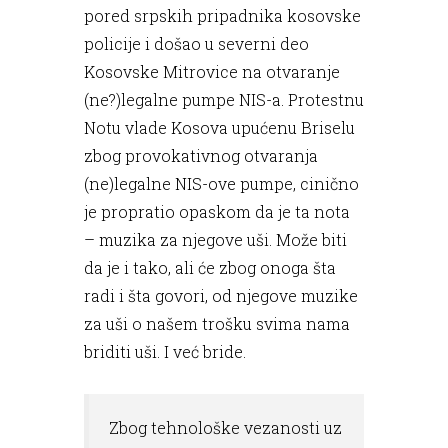
pored srpskih pripadnika kosovske
policije i došao u severni deo
Kosovske Mitrovice na otvaranje
(ne?)legalne pumpe NIS-a. Protestnu
Notu vlade Kosova upućenu Briselu
zbog provokativnog otvaranja
(ne)legalne NIS-ove pumpe, cinično
je propratio opaskom da je ta nota
– muzika za njegove uši. Može biti
da je i tako, ali će zbog onoga šta
radi i šta govori, od njegove muzike
za uši o našem trošku svima nama
briditi uši. I već bride.
Zbog tehnološke vezanosti uz