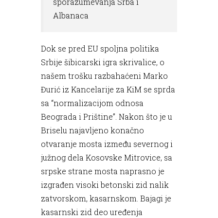
sporazumevanja Srba i
Albanaca
Dok se pred EU spoljna politika
Srbije šibicarski igra skrivalice, o
našem trošku razbahaćeni Marko
Đurić iz Kancelarije za KiM se sprda
sa “normalizacijom odnosa
Beograda i Prištine”. Nakon što je u
Briselu najavljeno konačno
otvaranje mosta između severnog i
južnog dela Kosovske Mitrovice, sa
srpske strane mosta naprasno je
izgrađen visoki betonski zid nalik
zatvorskom, kasarnskom. Bajagi je
kasarnski zid deo uređenja