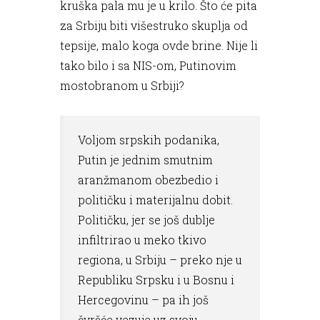
kruška pala mu je u krilo. Što će pita
za Srbiju biti višestruko skuplja od
tepsije, malo koga ovde brine. Nije li
tako bilo i sa NIS-om, Putinovim
mostobranom u Srbiji?
Voljom srpskih podanika,
Putin je jednim smutnim
aranžmanom obezbedio i
političku i materijalnu dobit.
Političku, jer se još dublje
infiltrirao u meko tkivo
regiona, u Srbiju – preko nje u
Republiku Srpsku i u Bosnu i
Hercegovinu – pa ih još
čvršće vezuje uz svoju