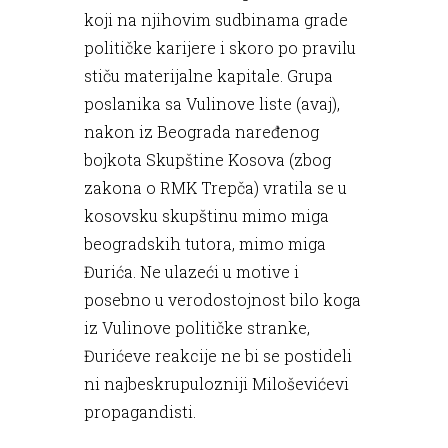
koji na njihovim sudbinama grade
političke karijere i skoro po pravilu
stiču materijalne kapitale. Grupa
poslanika sa Vulinove liste (avaj),
nakon iz Beograda naređenog
bojkota Skupštine Kosova (zbog
zakona o RMK Trepča) vratila se u
kosovsku skupštinu mimo miga
beogradskih tutora, mimo miga
Đurića. Ne ulazeći u motive i
posebno u verodostojnost bilo koga
iz Vulinove političke stranke,
Đurićeve reakcije ne bi se postideli
ni najbeskrupulozniji Miloševićevi
propagandisti.