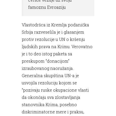
famoznu Evroaziju
Vlastodršca iz Kremlja podanička
Srbija razveselila je i glasanjem
protiv rezolucije u UN o kršenju
ljudskih prava na Krimu. Verovatno
je i to deo istog paketa sa
preskupom “donacijom”
izraubovanog naoružanja.
Generalna skupština UN-a je
usvojila rezoluciju kojom se
“pozivaju ruske okupacione vlasti
da okončaju sva zlostavljanja
stanovnika Krima, posebno
diskriminatorne mere i praksu,