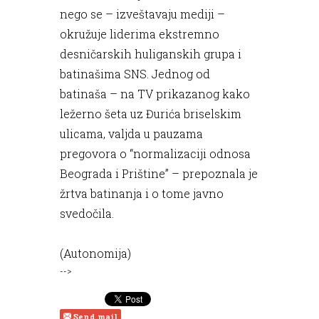
nego se – izveštavaju mediji –
okružuje liderima ekstremno
desničarskih huliganskih grupa i
batinašima SNS. Jednog od
batinaša – na TV prikazanog kako
ležerno šeta uz Đurića briselskim
ulicama, valjda u pauzama
pregovora o “normalizaciji odnosa
Beograda i Prištine” – prepoznala je
žrtva batinanja i o tome javno
svedočila.
(Autonomija)
-->
Send mail