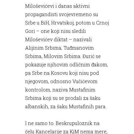
Miloševićevi i danas aktivni
propagandisti svojevremeno su
Srbe u BiH, Hrvatskoj, potom u Crnoj
Gori – one koji nisu sledili
Miloševićev diktat – nazivali
Alijinim Srbima, Tuđmanovim
Srbima, Milovim Srbima. Đurić se
pokazuje njihovim odličnim đakom,
pa Srbe na Kosovu koji nisu pod
njegovom, odnosno Vučićevom
kontrolom, naziva Mustafinim
Srbima koji su se prodali za šaku
albanskih, za šaku Mustafinih para.
I ne samo to. Beskrupuloznik na
čelu Kancelarije za KiM nema mere,