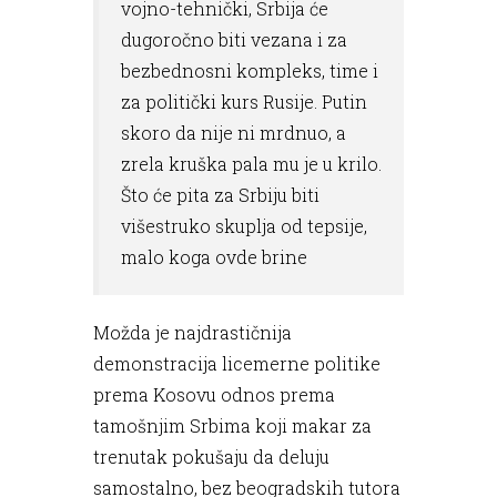
vojno-tehnički, Srbija će
dugoročno biti vezana i za
bezbednosni kompleks, time i
za politički kurs Rusije. Putin
skoro da nije ni mrdnuo, a
zrela kruška pala mu je u krilo.
Što će pita za Srbiju biti
višestruko skuplja od tepsije,
malo koga ovde brine
Možda je najdrastičnija
demonstracija licemerne politike
prema Kosovu odnos prema
tamošnjim Srbima koji makar za
trenutak pokušaju da deluju
samostalno, bez beogradskih tutora