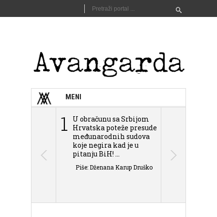
MENI
1
2
U obračunu sa Srbijom
Sarajevo n
Hrvatska poteže presude
Schmidta,
međunarodnih sudova
podjele Bi
koje negira kad je u
antisemit
pitanju BiH! ...
islamofobije
Piše: Dženana Karup Druško
Piše: Dženan