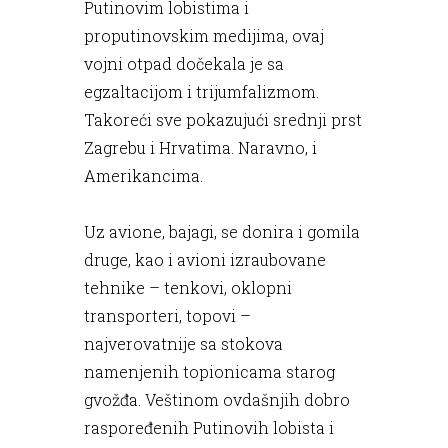
Putinovim lobistima i
proputinovskim medijima, ovaj
vojni otpad dočekala je sa
egzaltacijom i trijumfalizmom.
Takoreći sve pokazujući srednji prst
Zagrebu i Hrvatima. Naravno, i
Amerikancima.
Uz avione, bajagi, se donira i gomila
druge, kao i avioni izraubovane
tehnike – tenkovi, oklopni
transporteri, topovi –
najverovatnije sa stokova
namenjenih topionicama starog
gvožđa. Veštinom ovdašnjih dobro
raspoređenih Putinovih lobista i