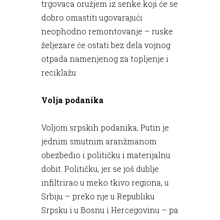
trgovaca oružjem iz senke koji će se
dobro omastiti ugovarajući
neophodno remontovanje – ruske
željezare će ostati bez dela vojnog
otpada namenjenog za topljenje i
reciklažu.
Volja podanika
Voljom srpskih podanika, Putin je
jednim smutnim aranžmanom
obezbedio i političku i materijalnu
dobit. Političku, jer se još dublje
infiltrirao u meko tkivo regiona, u
Srbiju – preko nje u Republiku
Srpsku i u Bosnu i Hercegovinu – pa