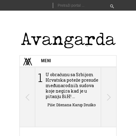
MENI
1
2
U obračunu sa Srbijom
Sarajevo n
Hrvatska poteže presude
Schmidta,
međunarodnih sudova
podjele Bi
koje negira kad je u
antisemit
pitanju BiH! ...
islamofobije
Piše: Dženana Karup Druško
Piše: Dženan