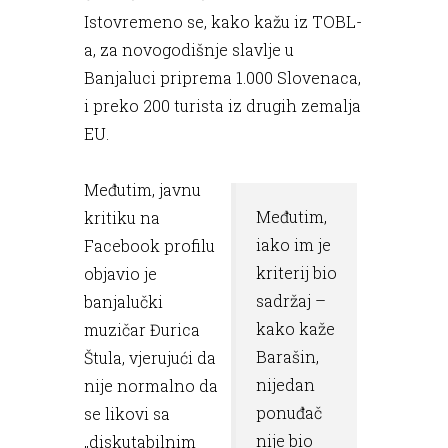
Istovremeno se, kako kažu iz TOBL-
a, za novogodišnje slavlje u
Banjaluci priprema 1.000 Slovenaca,
i preko 200 turista iz drugih zemalja
EU.
Međutim, javnu
Međutim,
kritiku na
iako im je
Facebook profilu
kriterij bio
objavio je
sadržaj –
banjalučki
kako kaže
muzičar Đurica
Barašin,
Štula, vjerujući da
nijedan
nije normalno da
ponuđač
se likovi sa
nije bio
„diskutabilnim