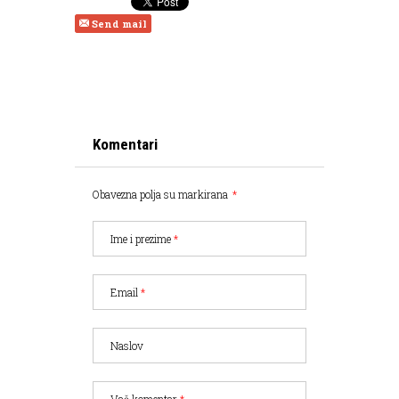
Send mail
Komentari
Obavezna polja su markirana
*
Ime i prezime
*
Email
*
Naslov