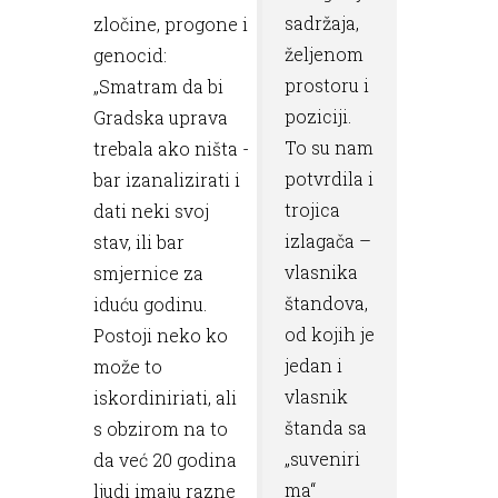
sadržaja,
zločine, progone i
željenom
genocid:
prostoru i
„Smatram da bi
poziciji.
Gradska uprava
To su nam
trebala ako ništa -
potvrdila i
bar izanalizirati i
trojica
dati neki svoj
izlagača –
stav, ili bar
vlasnika
smjernice za
štandova,
iduću godinu.
od kojih je
Postoji neko ko
jedan i
može to
vlasnik
iskordiniriati, ali
štanda sa
s obzirom na to
„suveniri
da već 20 godina
ma“
ljudi imaju razne