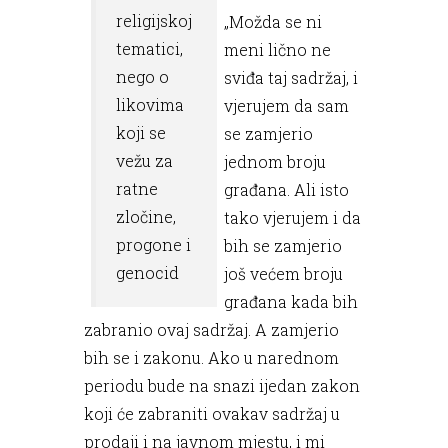
religijskoj
„Možda se ni
tematici,
meni lično ne
nego o
sviđa taj sadržaj, i
likovima
vjerujem da sam
koji se
se zamjerio
vežu za
jednom broju
ratne
građana. Ali isto
zločine,
tako vjerujem i da
progone i
bih se zamjerio
genocid
još većem broju
građana kada bih
zabranio ovaj sadržaj. A zamjerio
bih se i zakonu. Ako u narednom
periodu bude na snazi ijedan zakon
koji će zabraniti ovakav sadržaj u
prodaji i na javnom mjestu, i mi