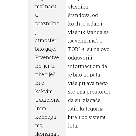
ma“ nađu
vlasnika
u
štandova, od
praznično
kojih je jedan i
j
vlasnik štanda sa
atmosferi
„suvenirima“. U
bilo gdje.
TOBL-u su na ovo
Prvenstve
odgovorili
no, jer tu
informacijom da
nije riječ
je bilo tri puta
ni o
više prijava nego
kakvim
što ima prostora, i
tradiciona
da su izlagače
lnim
istih kategorija
koncepti
birali po sistemu
ma,
lota.
ikonama i