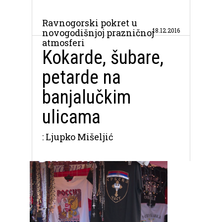
Ravnogorski pokret u
18.12.2016
novogodišnjoj prazničnoj
atmosferi
Kokarde, šubare,
petarde na
banjalučkim
ulicama
: Ljupko Mišeljić