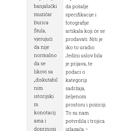
banjalučki
da pošalje
muzičar
specifikacije i
Đurica
fotografije
Štula,
artikala koji će se
vjerujući
prodavati. Niti je
da nije
iko to uradio.
normalno
Jedini uslov bila
da se
je prijava, te
likovi sa
podaci o
„diskutabil
kategoriji
nim
sadržaja,
istorijski
željenom
m
prostoru i poziciji.
konotacij
To su nam
ama i
potvrdila i trojica
doprinosi
izlagača –