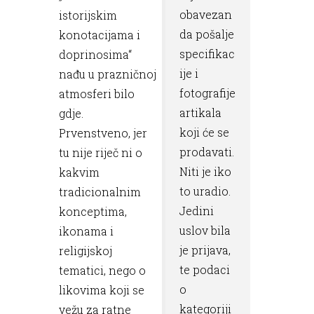
obavezan
istorijskim
da pošalje
konotacijama i
specifikac
doprinosima“
ije i
nađu u prazničnoj
fotografije
atmosferi bilo
artikala
gdje.
koji će se
Prvenstveno, jer
prodavati.
tu nije riječ ni o
Niti je iko
kakvim
to uradio.
tradicionalnim
Jedini
konceptima,
uslov bila
ikonama i
je prijava,
religijskoj
te podaci
tematici, nego o
o
likovima koji se
kategoriji
vežu za ratne