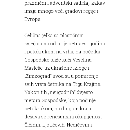
praznični i adventski sadržaj, kakav
imaju mnogo veći gradovi regije i
Evrope.
Čelična jelka sa plastičnim
svjećicama od prije petnaest godina
i petokrakom na vrhu, na početku
Gospodske bliže kući Veselina
Masleše, uz ukrašene izloge i
„Zimzograd“ uvod su u pomirenje
svih vrsta četnika na Trgu Krajine.
Nakon tih „neugodnih“ dvjesto
metara Gospodske, koja počinje
petokrakom, na drugom kraju
dešava se renesansna okupljenost
Čičinih, Ljotićevih, Nedićevih i