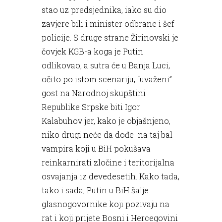
stao uz predsjednika, iako su dio
zavjere bili i minister odbrane i šef
policije. S druge strane Žirinovski je
čovjek KGB-a koga je Putin
odlikovao, a sutra će u Banja Luci,
očito po istom scenariju, “uvaženi”
gost na Narodnoj skupštini
Republike Srpske biti Igor
Kalabuhov jer, kako je objašnjeno,
niko drugi neće da dođe na taj bal
vampira koji u BiH pokušava
reinkarnirati zločine i teritorijalna
osvajanja iz devedesetih. Kako tada,
tako i sada, Putin u BiH šalje
glasnogovornike koji pozivaju na
rat i koji prijete Bosni i Hercegovini