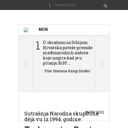
MENI
1
2
U obračunu sa Srbijom
Sarajevo n
Hrvatska poteže presude
Schmidta,
međunarodnih sudova
podjele Bi
koje negira kad je u
antisemit
pitanju BiH! ...
islamofobije
Piše: Dženana Karup Druško
Piše: Dženan
06/05/2022
Sutrašnja Narodna skupština
déjà vu iz 1994. godine: