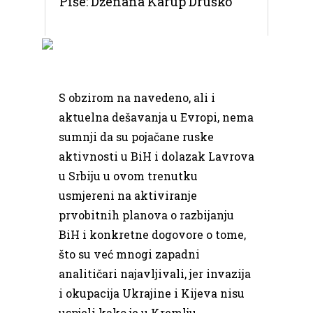
Piše: Dženana Karup Druško
S obzirom na navedeno, ali i
aktuelna dešavanja u Evropi, nema
sumnji da su pojačane ruske
aktivnosti u BiH i dolazak Lavrova
u Srbiju u ovom trenutku
usmjereni na aktiviranje
prvobitnih planova o razbijanju
BiH i konkretne dogovore o tome,
što su već mnogi zapadni
analitičari najavljivali, jer invazija
i okupacija Ukrajine i Kijeva nisu
uspjeli kako je u Kremlju