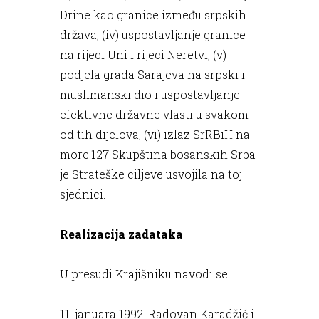
Drine kao granice između srpskih
država; (iv) uspostavljanje granice
na rijeci Uni i rijeci Neretvi; (v)
podjela grada Sarajeva na srpski i
muslimanski dio i uspostavljanje
efektivne državne vlasti u svakom
od tih dijelova; (vi) izlaz SrRBiH na
more.127 Skupština bosanskih Srba
je Strateške ciljeve usvojila na toj
sjednici.
Realizacija zadataka
U presudi Krajišniku navodi se:
11. januara 1992. Radovan Karadžić i