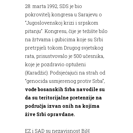
28. marta 1992, SDS je bio
pokrovitelj kongresa u Sarajevu o
“Jugoslovenskoj krizi i srpskom
pitanju”. Kongresu, čije je težište bilo
na žrtvama i gubicima koje su Srbi
pretrpjeli tokom Drugog svjetskog
rata, prisustvovalo je 500 učesnika,
koje je pozdravio optuženi
(Karadžić). Podsjećajući na strah od
“genocida usmjerenog protiv Srba”,
vođe bosanskih Srba navodile su
da su teritorijalne pretenzije na
područja izvan onih na kojima
žive Srbi opravdane.
EZ i SAD su nezavisnost BiH