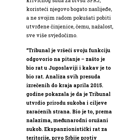
krivičnog suda za bivšu SFRJ,
koristeći njegovo bogato naslijeđe,
a ne svojim radom pokušati pobiti
utvrđene činjenice, čemu, nažalost,
sve više svjedočimo.
“Tribunal je vršeći svoju funkciju
odgovorio na pitanje – zašto je
bio rat u Jugoslaviji i kakav je to
bio rat. Analiza svih presuda
izrečenih do kraja aprila 2015.
godine pokazala je da je Tribunal
utvrdio prirodu sukoba i ciljeve
zaraćenih strana. Bio je to, prema
nalazima, međunarodni oružani
sukob. Ekspanzionistički rat za
teritorije, prvo Srbije protiv