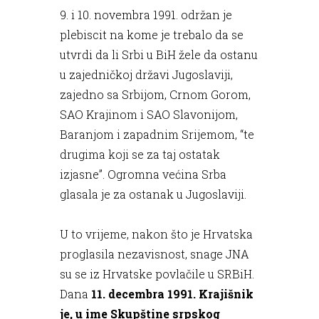
9. i 10. novembra 1991. održan je
plebiscit na kome je trebalo da se
utvrdi da li Srbi u BiH žele da ostanu
u zajedničkoj državi Jugoslaviji,
zajedno sa Srbijom, Crnom Gorom,
SAO Krajinom i SAO Slavonijom,
Baranjom i zapadnim Srijemom, “te
drugima koji se za taj ostatak
izjasne”. Ogromna većina Srba
glasala je za ostanak u Jugoslaviji.
U to vrijeme, nakon što je Hrvatska
proglasila nezavisnost, snage JNA
su se iz Hrvatske povlačile u SRBiH.
Dana
11. decembra 1991. Krajišnik
je, u ime Skupštine srpskog