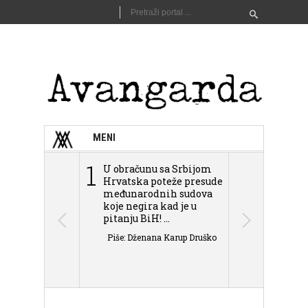
MENI
1
2
U obračunu sa Srbijom
Sarajevo n
Hrvatska poteže presude
Schmidta,
međunarodnih sudova
podjele Bi
koje negira kad je u
antisemit
pitanju BiH! ...
islamofobije
Piše: Dženana Karup Druško
Piše: Dženan