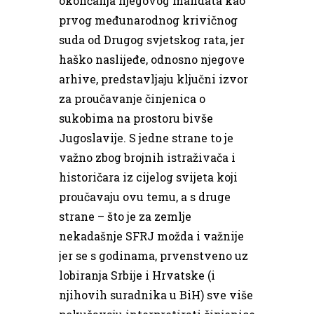
okončanja njegovog mandata kao
prvog međunarodnog krivičnog
suda od Drugog svjetskog rata, jer
haško naslijeđe, odnosno njegove
arhive, predstavljaju ključni izvor
za proučavanje činjenica o
sukobima na prostoru bivše
Jugoslavije. S jedne strane to je
važno zbog brojnih istraživača i
historičara iz cijelog svijeta koji
proučavaju ovu temu, a s druge
strane – što je za zemlje
nekadašnje SFRJ možda i važnije
jer se s godinama, prvenstveno uz
lobiranja Srbije i Hrvatske (i
njihovih suradnika u BiH) sve više