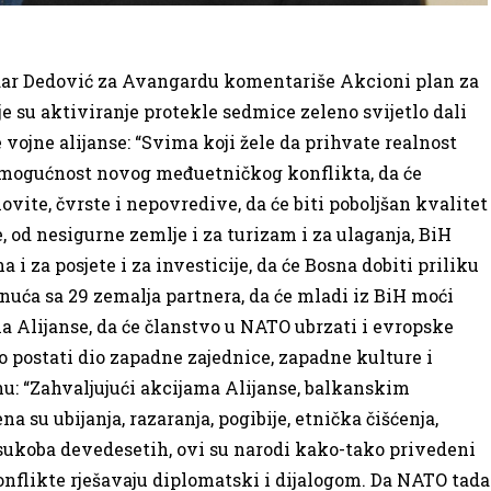
dar Dedović za Avangardu komentariše Akcioni plan za
e su aktiviranje protekle sedmice zeleno svijetlo dali
 vojne alijanse: “Svima koji žele da prihvate realnost
i mogućnost novog međuetničkog konflikta, da će
ovite, čvrste i nepovredive, da će biti poboljšan kvalitet
, od nesigurne zemlje i za turizam i za ulaganja, BiH
a i za posjete i za investicije, da će Bosna dobiti priliku
nuća sa 29 zemalja partnera, da će mladi iz BiH moći
ma Alijanse, da će članstvo u NATO ubrzati i evropske
no postati dio zapadne zajednice, zapadne kulture i
nu: “Zahvaljujući akcijama Alijanse, balkanskim
a su ubijanja, razaranja, pogibije, etnička čišćenja,
 sukoba devedesetih, ovi su narodi kako-tako privedeni
konflikte rješavaju diplomatski i dijalogom. Da NATO tada