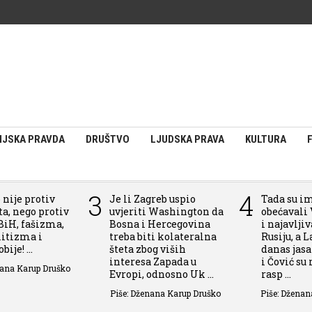
IJSKA PRAVDA
DRUŠTVO
LJUDSKA PRAVA
KULTURA
3
4
 nije protiv
Je li Zagreb uspio
Tada su i
a, nego protiv
uvjeriti Washington da
obećavali 
BiH, fašizma,
Bosna i Hercegovina
i najavlji
itizma i
treba biti kolateralna
Rusiju, a L
ije! ...
šteta zbog viših
danas jas
interesa Zapada u
i Čović su
nana Karup Druško
Evropi, odnosno Uk ...
rasp ...
Piše: Dženana Karup Druško
Piše: Dženan