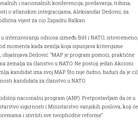
nalnih i nacionalnih konferencija, predavanja, tribina,
osti o atlanskim integracijama, Aleksandar Dedović, za
dlična vijest za cio Zapadni Balkan.
d u intenziviranju odnosa između BiH i NATO; istovremeno,
 od momenta kada zemlja koja ispunjava kriterijume
i”, objašnjava Dedović. “MAP je program pomoći, praktične
a zemalja za članstvo u NATO. Ne postoji jedan Akcioni
lja kandidat ima svoj MAP. Što nije čudno, budući da je cil
ičnosti kandidata za članstvo u NATO.
Godišnji nacionalni program (ANP). Pretpostavljam da će u
starstvo sigurnosti i Ministarstvo vanjskih poslova, koji će
premama i izvršiti sve neophodne reforme”.