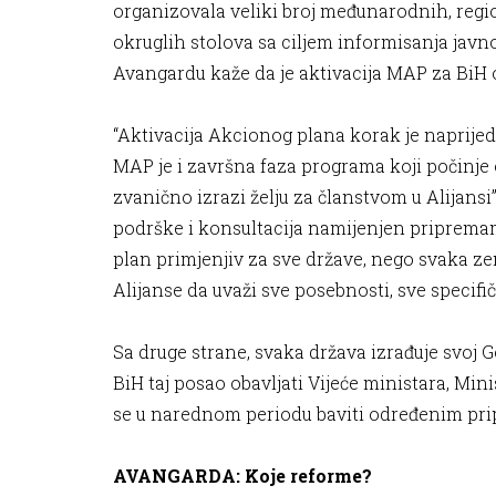
organizovala veliki broj međunarodnih, regio
okruglih stolova sa ciljem informisanja javn
Avangardu kaže da je aktivacija MAP za BiH o
“Aktivacija Akcionog plana korak je naprije
MAP je i završna faza programa koji počinje
zvanično izrazi želju za članstvom u Alijans
podrške i konsultacija namijenjen pripremam
plan primjenjiv za sve države, nego svaka zem
Alijanse da uvaži sve posebnosti, sve specif
Sa druge strane, svaka država izrađuje svoj 
BiH taj posao obavljati Vijeće ministara, Mini
se u narednom periodu baviti određenim pri
AVANGARDA: Koje reforme?