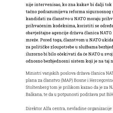
nije intervenisao, ko zna kakav bi dalji tok r
tačno podrazumijeva reforma sigurnosnog si
kandidati za članstvo u NATO moraju prihva
prihvaćenim kodeksima, koristiti se određ
obavještajne agencije država članica NATO.
mreže. Pored toga, članstvom u NATO ukida se
za političke zloupotrebe u službama bezbje
iluzorno bi bilo očekivati da će NATO u svoj
odnosno bezbjednosni sistem koji je na taj n
Ministri vanjskih poslova država članica NA
plana za članstvo (MAP) Bosne i Hercegovine 
Stoltenberg tom je prilikom kazao da je za 
Balkana, te da u potpunosti podržava put Bi
Direktor Alfa centra, nevladine organizacije