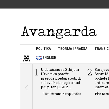
POLITIKA
TEORIJA I PRAKSA
TRANZIC
ENGLISH
1
2
U obračunu sa Srbijom
Sarajevo
Hrvatska poteže
Schmidt
presude međunarodnih
podjele 
sudova koje negira kad
antisem
je u pitanju BiH! ...
islamofob
Piše: Dženana Karup Druško
Piše: Dže