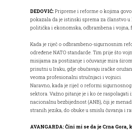
DEDOVIĆ:
Pripreme i reforme o kojima govo
pokazala da je istinski sprema za članstvo u
politička i ekonomska, odbrambena i vojna, f
Kada je riječ o odbrambeno-sigurnosnim refor
određene NATO standarde. Tim prije što vojni
misijama za postizanje i očuvanje mira širom
prisutni u Iraku, gdje obučavaju iračke oruž
veoma profesionalni stručnjaci i vojnici.
Naravno, kada je riječ o reformi sigurnosnog
sektora. Važno pitanje je i ko će raspolagati 
nacionalnu bezbijednost (ANB), čiji je mena
stranih jezika, do obuke u smislu čuvanja i 
AVANGARDA: Čini mi se da je Crna Gora, ka