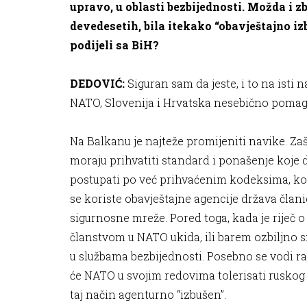
upravo, u oblasti bezbijednosti. Možda i z
devedesetih, bila itekako “obavještajno iz
podijeli sa BiH?
DEDOVIĆ:
Siguran sam da jeste, i to na isti
NATO, Slovenija i Hrvatska nesebično pomag
Na Balkanu je najteže promijeniti navike. Za
moraju prihvatiti standard i ponašenje koje d
postupati po već prihvaćenim kodeksima, ko
se koriste obavještajne agencije država član
sigurnosne mreže. Pored toga, kada je riječ
članstvom u NATO ukida, ili barem ozbiljno sm
u službama bezbijednosti. Posebno se vodi ra
će NATO u svojim redovima tolerisati ruskog 
taj način agenturno “izbušen”.