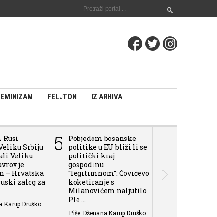
FEMINIZAM
FELJTON
IZ ARHIVA
5
6
m Rusi
Pobjedom bosanske
Pokušaju Tuž
Veliku Srbiju
politike u EU bliži li se
BiH da daju 
vali Veliku
politički kraj
sili i zločin
avrov je
gospodinu
u BiH, može 
an – Hrvatska
“legitimnom“: Čovićevo
Rusija aplaudi
 ruski zalog za
koketiranje s
Piše: Dženana 
Milanovićem naljutilo
Ple ...
a Karup Druško
Piše: Dženana Karup Druško