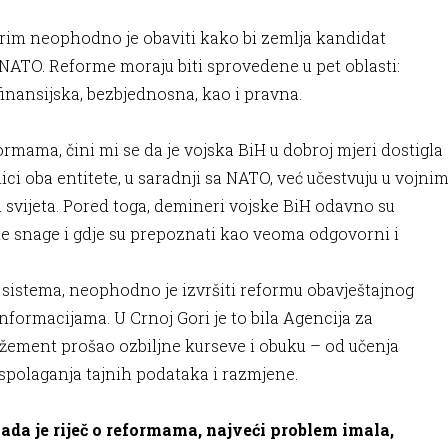
rim neophodno je obaviti kako bi zemlja kandidat
 NATO. Reforme moraju biti sprovedene u pet oblasti:
inansijska, bezbjednosna, kao i pravna.
mama, čini mi se da je vojska BiH u dobroj mjeri dostigla
ci oba entitete, u saradnji sa NATO, već učestvuju u vojni
 svijeta. Pored toga, demineri vojske BiH odavno su
ane snage i gdje su prepoznati kao veoma odgovorni i
 sistema, neophodno je izvršiti reformu obavještajnog
informacijama. U Crnoj Gori je to bila Agencija za
džement prošao ozbiljne kurseve i obuku – od učenja
raspolaganja tajnih podataka i razmjene.
da je riječ o reformama, najveći problem imala,