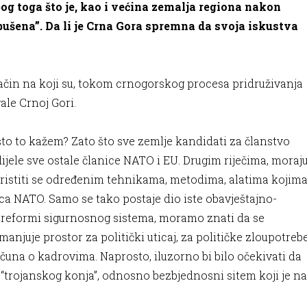
bog toga što je, kao i većina zemalja regiona nakon
bušena”. Da li je Crna Gora spremna da svoja iskustva
 način na koji su, tokom crnogorskog procesa pridruživanja
ale Crnoj Gori.
što to kažem? Zato što sve zemlje kandidati za članstvo
ijele sve ostale članice NATO i EU. Drugim riječima, moraj
ristiti se određenim tehnikama, metodima, alatima kojim
ica NATO. Samo se tako postaje dio iste obavještajno-
 o reformi sigurnosnog sistema, moramo znati da se
anjuje prostor za politički uticaj, za političke zloupotreb
čuna o kadrovima. Naprosto, iluzorno bi bilo očekivati da
“trojanskog konja”, odnosno bezbjednosni sitem koji je na