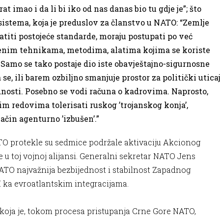
at imao i da li bi iko od nas danas bio tu gdje je”; što
stema, koja je preduslov za članstvo u NATO: “Zemlje
titi postojeće standarde, moraju postupati po već
enim tehnikama, metodima, alatima kojima se koriste
 Samo se tako postaje dio iste obavještajno-sigurnosne
, ili barem ozbiljno smanjuje prostor za politički uticaj
dnosti. Posebno se vodi računa o kadrovima. Naprosto,
im redovima tolerisati ruskog ’trojanskog konja’,
ačin agenturno ’izbušen’.”
TO protekle su sedmice podržale aktivaciju Akcionog
u toj vojnoj alijansi. Generalni sekretar NATO Jens
NATO najvažnija bezbijednost i stabilnost Zapadnog
H ka evroatlantskim integracijama.
 koja je, tokom procesa pristupanja Crne Gore NATO,