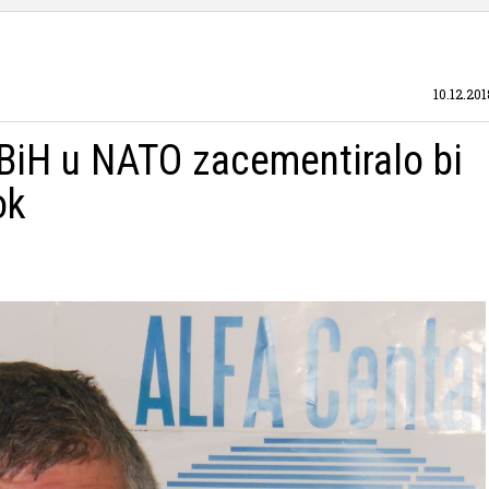
10.12.201
 BiH u NATO zacementiralo bi
ok