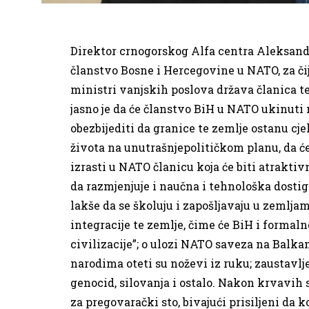
Direktor crnogorskog Alfa centra Aleksan
članstvo Bosne i Hercegovine u NATO, za čij
ministri vanjskih poslova država članica te
jasno je da će članstvo BiH u NATO ukinut
obezbijediti da granice te zemlje ostanu cjel
života na unutrašnjepolitičkom planu, da će
izrasti u NATO članicu koja će biti atraktivn
da razmjenjuje i naučna i tehnološka dostig
lakše da se školuju i zapošljavaju u zemlja
integracije te zemlje, čime će BiH i formal
civilizacije”; o ulozi NATO saveza na Balka
narodima oteti su noževi iz ruku; zaustavljen
genocid, silovanja i ostalo. Nakon krvavih
za pregovarački sto, bivajući prisiljeni da 