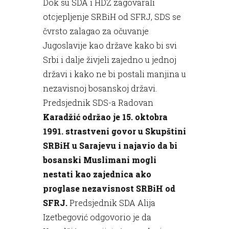
Dok su SDA i HDZ zagovarali
otcjepljenje SRBiH od SFRJ, SDS se
čvrsto zalagao za očuvanje
Jugoslavije kao države kako bi svi
Srbi i dalje živjeli zajedno u jednoj
državi i kako ne bi postali manjina u
nezavisnoj bosanskoj državi.
Predsjednik SDS-a Radovan
Karadžić održao je 15. oktobra
1991. strastveni govor u Skupštini
SRBiH u Sarajevu i najavio da bi
bosanski Muslimani mogli
nestati kao zajednica ako
proglase nezavisnost SRBiH od
SFRJ.
Predsjednik SDA Alija
Izetbegović odgovorio je da