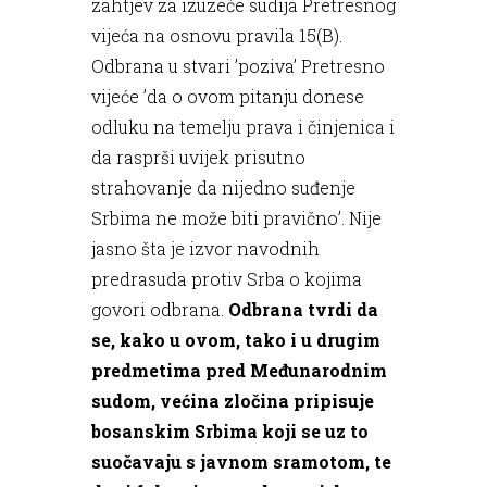
zahtjev za izuzeće sudija Pretresnog
vijeća na osnovu pravila 15(B).
Odbrana u stvari ’poziva’ Pretresno
vijeće ’da o ovom pitanju donese
odluku na temelju prava i činjenica i
da rasprši uvijek prisutno
strahovanje da nijedno suđenje
Srbima ne može biti pravično’. Nije
jasno šta je izvor navodnih
predrasuda protiv Srba o kojima
govori odbrana.
Odbrana tvrdi da
se, kako u ovom, tako i u drugim
predmetima pred Međunarodnim
sudom, većina zločina pripisuje
bosanskim Srbima koji se uz to
suočavaju s javnom sramotom, te