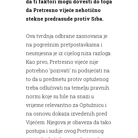
da ti faktori mogu dovesti do toga
da Pretresno vijeće nehotično
stekne predrasude protiv Srba.
Ova tvrdnja odbrane zasnovana je
na pogrešnim pretpostavkama i
neumjesna je iz cijelog niza razloga.
Kao prvo, Pretresno vijeće nije
potrebno ’pozivati’ ni podsjećati na
to da u predmetu protiv optuženog
treba odlučivati na temelju pravnih
normi koje su bile na snazi u
vrijeme relevantno za Optužnicu i
na osnovu dokaza izvedenih pred
Vijećem. Njegova je obaveza da tako
postupa i sudije ovog Pretresnog