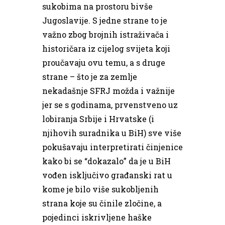
sukobima na prostoru bivše
Jugoslavije. S jedne strane to je
važno zbog brojnih istraživača i
historičara iz cijelog svijeta koji
proučavaju ovu temu, a s druge
strane – što je za zemlje
nekadašnje SFRJ možda i važnije
jer se s godinama, prvenstveno uz
lobiranja Srbije i Hrvatske (i
njihovih suradnika u BiH) sve više
pokušavaju interpretirati činjenice
kako bi se “dokazalo” da je u BiH
vođen isključivo građanski rat u
kome je bilo više sukobljenih
strana koje su činile zločine, a
pojedinci iskrivljene haške