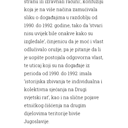
stranu ili izravnali računi’, konfuziju
koja je na više načina zamućivala
sliku o događajima u razdoblju od
1990. do 1992. godine, tako da ’stvari
nisu uvijek bile onakve kako su
izgledale’, činjenicu da je moć i vlast
odlučivalo oružje, pa je pitanje da li
je uopšte postojala odgovorna vlast,
te uticaj koji su na događaje iz
perioda od 1990. do 1992. imala
’istorijska zbivanja te individualna i
kolektivna sjećanja na Drugi
svjetski rat’, kao i na slične pojave
etničkog čišćenja na drugim
dijelovima teritorije bivše
Jugoslavije.