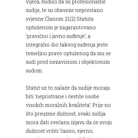
vijeća, budući da su profesionalne
sudije, te su obaveze neprestano
svjesne Članom 21(2) Statuta
optuženom je zagarantovano
’pravično i javno suđenje’, a
integralni dio takvog suđenja jeste
temeljno pravo optuženog da mu se
sudi pred nezavisnim i objektivnim
sudom.
Statut uz to nalaže da sudije moraju
biti ’nepristrane i čestite osobe
visokih moralnih kvaliteta’. Prije no
što preuzme dužnost, svaki sudija
mora dati svečanu izjavu da će svoju
dužnost vršiti ’časno, vjerno,