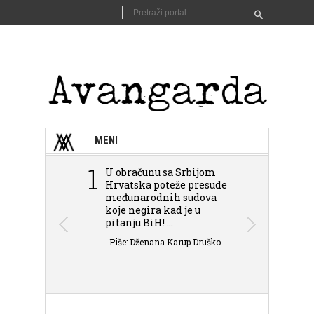
MENI
1
2
U obračunu sa Srbijom
Sarajevo n
Hrvatska poteže presude
Schmidta,
međunarodnih sudova
podjele Bi
koje negira kad je u
antisemit
pitanju BiH! ...
islamofobije
Piše: Dženana Karup Druško
Piše: Dženan