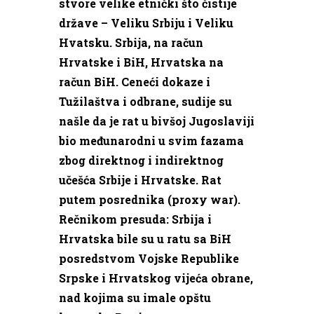
stvore velike etnički što čistije
države – Veliku Srbiju i Veliku
Hvatsku. Srbija, na račun
Hrvatske i BiH, Hrvatska na
račun BiH. Ceneći dokaze i
Tužilaštva i odbrane, sudije su
našle da je rat u bivšoj Jugoslaviji
bio međunarodni u svim fazama
zbog direktnog i indirektnog
učešća Srbije i Hrvatske. Rat
putem posrednika (proxy war).
Rečnikom presuda: Srbija i
Hrvatska bile su u ratu sa BiH
posredstvom Vojske Republike
Srpske i Hrvatskog vijeća obrane,
nad kojima su imale opštu