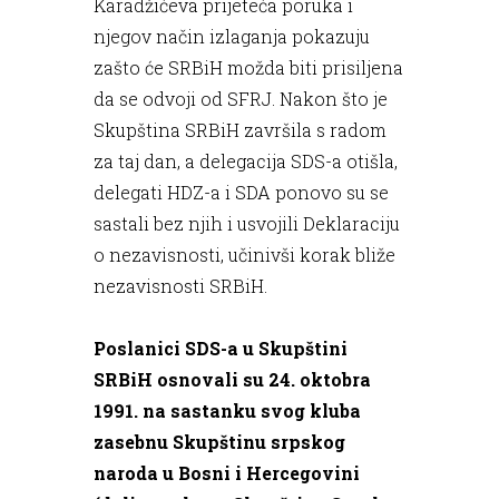
Karadžićeva prijeteća poruka i
njegov način izlaganja pokazuju
zašto će SRBiH možda biti prisiljena
da se odvoji od SFRJ. Nakon što je
Skupština SRBiH završila s radom
za taj dan, a delegacija SDS-a otišla,
delegati HDZ-a i SDA ponovo su se
sastali bez njih i usvojili Deklaraciju
o nezavisnosti, učinivši korak bliže
nezavisnosti SRBiH.
Poslanici SDS-a u Skupštini
SRBiH osnovali su 24. oktobra
1991. na sastanku svog kluba
zasebnu Skupštinu srpskog
naroda u Bosni i Hercegovini