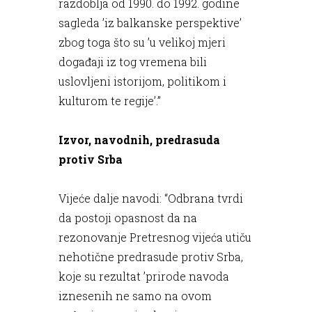
razdoblja od 1990. do 1992. godine
sagleda ’iz balkanske perspektive’
zbog toga što su ’u velikoj mjeri
događaji iz tog vremena bili
uslovljeni istorijom, politikom i
kulturom te regije’.”
Izvor, navodnih, predrasuda
protiv Srba
Vijeće dalje navodi: “Odbrana tvrdi
da postoji opasnost da na
rezonovanje Pretresnog vijeća utiču
nehotične predrasude protiv Srba,
koje su rezultat ’prirode navoda
iznesenih ne samo na ovom