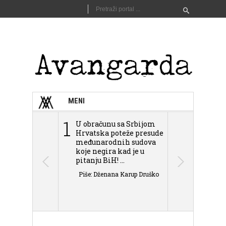
MENI
1
2
U obračunu sa Srbijom
Sarajevo n
Hrvatska poteže presude
Schmidta,
međunarodnih sudova
podjele Bi
koje negira kad je u
antisemit
pitanju BiH! ...
islamofobije
Piše: Dženana Karup Druško
Piše: Dženan