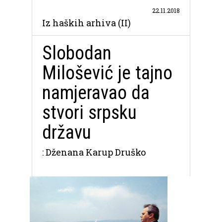
22.11.2018
Iz haških arhiva (II)
Slobodan
Milošević je tajno
namjeravao da
stvori srpsku
državu
: Dženana Karup Druško