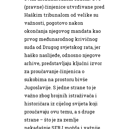
(pravne) činjenice utvrđivane pred
Haškim tribunalom od velike su
važnosti, pogotovo nakon
okončanja njegovog mandata kao
prvog međunarodnog krivičnog
suda od Drugog svjetskog rata, jer
haško naslijeđe, odnosno njegove
arhive, predstavljaju ključni izvor
za proučavanje činjenica o
sukobima na prostoru bivše
Jugoslavije. S jedne strane to je
važno zbog brojnih istraživača i
historičara iz cijelog svijeta koji
proučavaju ovu temu, a s druge
strane – što je za zemlje
nekadašnje SFRJ možda i važnije